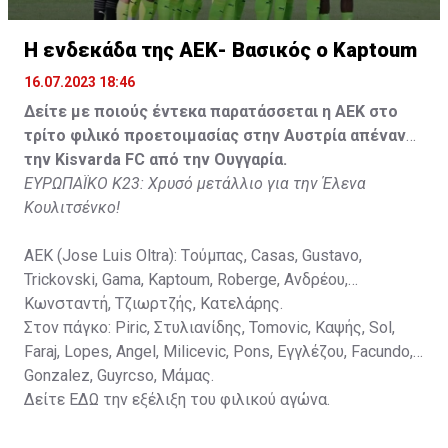
Κisvarda FC (Milos Kruscic): Kovacs, Navratil, Raul, Szor,
Lippai, Alic, Kormendi, Makowski, Czekus, Ilievski,
H ενδεκάδα της ΑΕΚ- Βασικός ο Kaptoum
Spasic.
16.07.2023 18:46
Στον πάγκο: Petkovic, Cipetic, Kovasic, Jovicic, Szeles,
Δείτε με ποιούς έντεκα παρατάσσεται η ΑΕΚ στο
Vida, Otvos, Lucas, Camas, Mesanovic.
τρίτο φιλικό προετοιμασίας στην Αυστρία απέναντι
την Kisvarda FC από την Ουγγαρία.
ΕΥΡΩΠΑΪΚΟ Κ23: Χρυσό μετάλλιο για την Έλενα
Κουλιτσένκο!
ΑΕΚ (Jose Luis Oltra): Tούμπας, Casas, Gustavo,
Trickovski, Gama, Κaptoum, Roberge, Aνδρέου,
Κωνσταντή, Τζιωρτζής, Κατελάρης.
Στον πάγκο: Piric, Στυλιανίδης, Tomovic, Καψής, Sol,
Faraj, Lopes, Angel, Milicevic, Pons, Εγγλέζου, Facundo,
Gonzalez, Guyrcso, Μάμας.
Δείτε
ΕΔΩ
την εξέλιξη του φιλικού αγώνα.