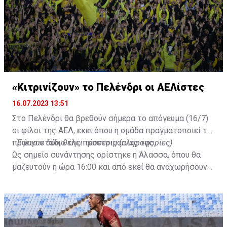
«Κιτρινίζουν» το Πελένδρι οι ΑΕΛίστες
16.07.2023 13:51
Στο Πελένδρι θα βρεθούν σήμερα το απόγευμα (16/7)
οι φίλοι της ΑΕΛ, εκεί όπου η ομάδα πραγματοποιεί το
πρώτο στάδιο της προετοιμασίας της.
•
Έφυγαν δύο, θέλει τέσσερις (πληροφορίες)
Ως σημείο συνάντησης ορίστηκε η Άλασσα, όπου θα
μαζευτούν η ώρα 16:00 και από εκεί θα αναχωρήσουν
με προορισμό το κοινοτικό γήπεδο Πελενδρίου, για να
δώοσυν το παρών τους στην απογευματινή προπόνηση
της ομάδας.