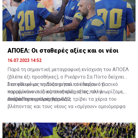
ΑΠΟΕΛ: Οι σταθερές αξίες και οι νέοι
16.07.2023 14:52
Παρά τη σημαντική μεταγραφική ενίσχυση του ΑΠΟΕΛ
(βλέπε έξι προσθήκες), ο Ρικάρντο Σα Πίντο δείχνει
διατεθειμένος να διατηρήσει τον περσινό βασικό
Στο φιλικό με τη Δόξα οι παλιοί έδειξαν ότι
κορμό, κάνοντας κάποιες ελάχιστες, αλλά
παραμένουν οι ίδιες σταθερές αξίες που γνωρίζαμε,
απαραίτητες παρεμβάσεις.
ενώ ο Πορτογάλος τεχνικός τρίβει τα χέρια του
Διαβάστε περισσότερα
ΕΔΩ
.
βλέποντας και τους νέους να «σμίγουν» ομοιόμορφα
στο γήπεδο με το περσινό ρόστερ.