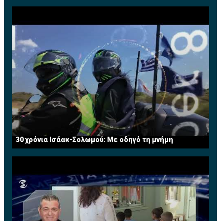
30 χρόνια Ισάακ-Σολωμού: Με οδηγό τη μνήμη