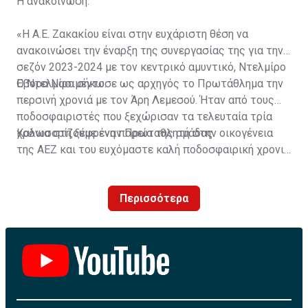
Η ανακοίνωση:
«Η Α.Ε. Ζακακίου είναι στην ευχάριστη θέση να
ανακοινώσει την έναρξη της συνεργασίας της για την
σεζόν 2023-2024 με τον κεντρικό αμυντικό, Ντελμίρο
Έβορα Νασιμέντο.
Ο Ντελμίρο σήκωσε ως αρχηγός το Πρωτάθλημα την
περσινή χρονιά με τον Άρη Λεμεσού. Ήταν από τους
ποδοσφαιριστές που ξεχώρισαν τα τελευταία τρία
χρόνια στη ξέφρενη πορεία της ομάδας.
Καλωσορίζουμε έναν Πρωταθλητή στην οικογένεια
της ΑΕΖ και του ευχόμαστε καλή ποδοσφαιρική χρονιά
με τα χρώματα της ομάδας μας!»
Περισσότερα