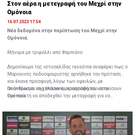
Στον αέρα η μετεγραφή του Μεχρί στην
Ομόνοια
16.07.2023 17:54
Νέα δεδομένα στην περίπτωση του Μεχρί στην
Ομόνοια.
Μήνυμα με τριφύλλι από Φαμπιάνο
Δημοσίευμα της ιστοσελίδας rassd.ma αναφέρει πως ο
Μαροκινός ποδοσφαιριστής αρνήθηκε την πρόταση
και έκανε προσφυγή, λόγω των οφειλών, με
αποτέλεσμα να χαλάσει η μεταγραφή του στην
Οι άνθρωποι της Hassania προσπάθησαν να πείσουν
Ομόνοια.
τον παίκτη να αποδεχθεί την μεταγραφή για να
επωφεληθεί και ο ίδιος από το ποσό που θα κόστιζε η
μετακίνησή του, αλλά ο παίκτης αρνήθηκε και επέμεινε
να λύσει το συμβόλαιό του, ώστε να μετακομίσει
ελεύθερα σε οποιαδήποτε νέα ομάδα το τρέχον
καλοκαίρι.