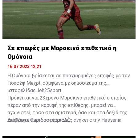
Σε επαφές με Μαροκινό επιθετικό η
Ομόνοια
16.07.2023 12:21
Η Ομόνοια βρίσκεται σε προχωρημένες επαφές με τον
Γιουσέφ Μεχρί, σύμφωνα με δημοσίευμα της
ιστοσελίδας, leh25sport.
Πρόκειται για 23χρονο Μαροκινό επιθετικό ο οποίος
πέραν από την κορυφή της επίθεσης, μπορεί να
αγωνιστεί, τόσο στα αριστερά, όσο και στα δεξιά της
επίθεσης. Ο ποδοσφαιριστής ανήκει στην Hassania
Διαβάστε περισσότερα
ΕΔΩ
.
d'Agadir με την οποία διατηρεί συμβόλαιο μέχρι το
2026.