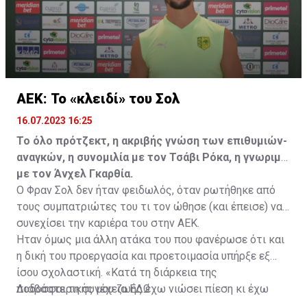
ΑΕΚ: Το «κλειδί» του Σολ
16.07.2023 16:25
Το όλο πρότζεκτ, η ακριβής γνώση των επιθυμιών-
αναγκών, η συνομιλία με τον Τσάβι Ρόκα, η γνωριμία
με τον Άνχελ Γκαρθία.
Ο Φραν Σολ δεν ήταν φειδωλός, όταν ρωτήθηκε από
τους συμπατριώτες του τι τον ώθησε (και έπεισε) να
συνεχίσει την καριέρα του στην ΑΕΚ.
Ήταν όμως μια άλλη ατάκα του που φανέρωσε ότι και
η δική του προεργασία και προετοιμασία υπήρξε εξ
ίσου σχολαστική. «Κατά τη διάρκεια της
ποδοσφαιρικής μου ζωής έχω νιώσει πίεση κι έχω
Διαβάστε τη συνέχεια
ΕΔΩ
ανταποκριθεί. Πρέπει να κάνω το ίδιο, να σκοράρω