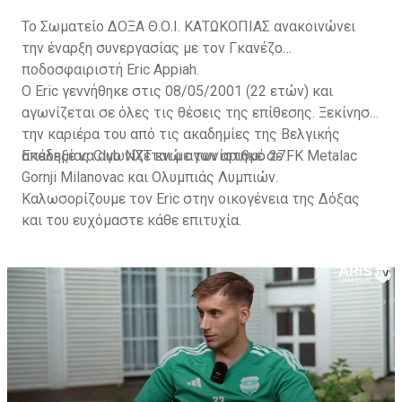
Το Σωματείο ΔΟΞΑ Θ.Ο.Ι. ΚΑΤΩΚΟΠΙΑΣ ανακοινώνει
την έναρξη συνεργασίας με τον Γκανέζο
ποδοσφαιριστή Eric Appiah.
Ο Eric γεννήθηκε στις 08/05/2001 (22 ετών) και
αγωνίζεται σε όλες τις θέσεις της επίθεσης. Ξεκίνησε
την καριέρα του από τις ακαδημίες της Βελγικής
ακαδημίας Club NXT ενώ αγωνίστηκε σε FK Metalac
Επέλεξε να αγωνίζεται με τον αριθμό 27.
Gornji Milanovac και Ολυμπιάς Λυμπιών.
Καλωσορίζουμε τον Eric στην οικογένεια της Δόξας
και του ευχόμαστε κάθε επιτυχία.