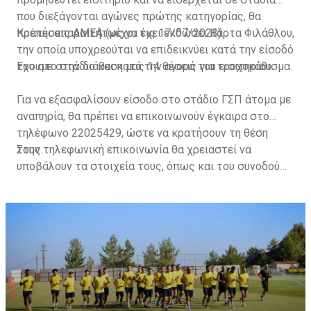
που διεξάγονται αγώνες πρώτης κατηγορίας, θα
πρέπει απαραιτήτως να έχει εκδώσει Κάρτα Φιλάθλου,
Κρατήσεις ΑΜΕΑ (μέχρι τις 17/07/2023)
την οποία υποχρεούται να επιδεικνύει κατά την είσοδό
του στο στάδιο και κατά την αγορά του εισιτηρίου.
Έχουμε στην διάθεση μας 14 θέσεις για τροχοκάθισμα.
Για να εξασφαλίσουν είσοδο στο στάδιο ΓΣΠ άτομα με
αναπηρία, θα πρέπει να επικοινωνούν έγκαιρα στο
τηλέφωνο 22025429, ώστε να κρατήσουν τη θέση
τους.
Στην τηλεφωνική επικοινωνία θα χρειαστεί να
υποβάλουν τα στοιχεία τους, όπως και του συνοδού
τους. Τα στοιχεία που χρειάζονται είναι:
ονοματεπώνυμο, αριθμός πινακίδας αυτοκινήτου,
κάρτα ΑμεΑ και αριθμός κάρτας φιλάθλου του
συνοδού.»