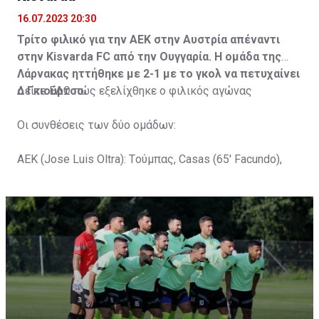
16.07.2023 20:30
Τρίτο φιλικό για την ΑΕΚ στην Αυστρία απέναντι
στην Kisvarda FC από την Ουγγαρία. Η ομάδα της
Λάρνακας ηττήθηκε με 2-1 με το γκολ να πετυχαίνει
ο Γκιούρτσο.
Δείτε
ΕΔΩ
πώς εξελίχθηκε ο φιλικός αγώνας
Οι συνθέσεις των δύο ομάδων:
ΑΕΚ (Jose Luis Oltra): Tούμπας, Casas (65' Facundo),
Gustavo (65' Pons), Trickovski (65' Lopes), Gama (65'
Gyurcso), Κaptoum (46' Καψής (65' Mάμας), Roberge (65'
Tomovic), Aνδρέου (65' Angel) , Κωνσταντή (65' Sol),
Τζιωρτζής (65' Faraj), Κατελάρης (65' Milicevic).
Στον πάγκο: Piric, Στυλιανίδης, Tomovic, Καψής, Sol,
Faraj, Lopes, Angel, Milicevic, Pons, Εγγλέζου, Facundo,
Gonzalez, Guyrcso, Μάμας.