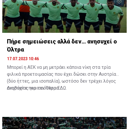
Πήρε σημειώσεις αλλά δεν… ανησυχεί ο
Όλτρα
17.07.2023 10:46
Μπορεί η ΑΕΚ να μη μετράει κάποια νίκη στα τρία
φιλικά προετοιμασίας που έχει δώσει στην Αυστρία
(δύο ήττες, μια ισοπαλία), ωστόσο δεν τρέχει λόγος
ανησυχίας για τον Όλτρα.
Διαβάστε περισσότερα
ΕΔΩ
.