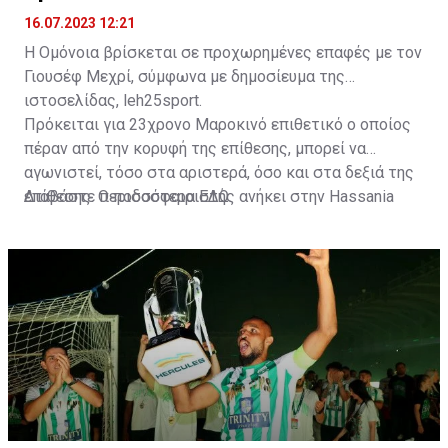
16.07.2023 12:21
Η Ομόνοια βρίσκεται σε προχωρημένες επαφές με τον
Γιουσέφ Μεχρί, σύμφωνα με δημοσίευμα της
ιστοσελίδας, leh25sport.
Πρόκειται για 23χρονο Μαροκινό επιθετικό ο οποίος
πέραν από την κορυφή της επίθεσης, μπορεί να
αγωνιστεί, τόσο στα αριστερά, όσο και στα δεξιά της
επίθεσης. Ο ποδοσφαιριστής ανήκει στην Hassania
Διαβάστε περισσότερα
ΕΔΩ
.
d'Agadir με την οποία διατηρεί συμβόλαιο μέχρι το
2026.