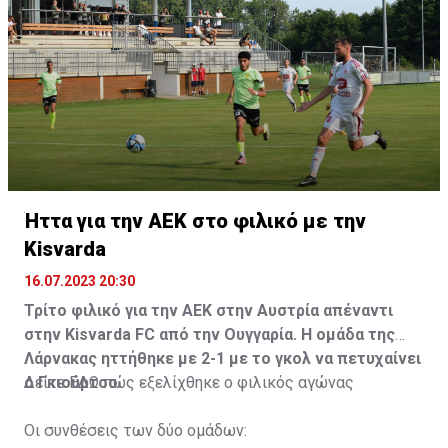
Ήττα για την ΑΕΚ στο φιλικό με την
Kisvarda
16.07.2023 20:30
Τρίτο φιλικό για την ΑΕΚ στην Αυστρία απέναντι
στην Kisvarda FC από την Ουγγαρία. Η ομάδα της
Λάρνακας ηττήθηκε με 2-1 με το γκολ να πετυχαίνει
ο Γκιούρτσο.
Δείτε
ΕΔΩ
πώς εξελίχθηκε ο φιλικός αγώνας
Οι συνθέσεις των δύο ομάδων: