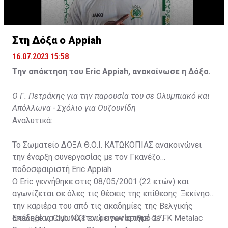
Στη Δόξα ο Appiah
16.07.2023 15:58
Την απόκτηση του Eric Appiah, ανακοίνωσε η Δόξα.
Ο Γ. Πετράκης για την παρουσία του σε Ολυμπιακό και
Απόλλωνα - Σχόλιο για Ουζουνίδη
Αναλυτικά:
Το Σωματείο ΔΟΞΑ Θ.Ο.Ι. ΚΑΤΩΚΟΠΙΑΣ ανακοινώνει
την έναρξη συνεργασίας με τον Γκανέζο
ποδοσφαιριστή Eric Appiah.
Ο Eric γεννήθηκε στις 08/05/2001 (22 ετών) και
αγωνίζεται σε όλες τις θέσεις της επίθεσης. Ξεκίνησε
την καριέρα του από τις ακαδημίες της Βελγικής
ακαδημίας Club NXT ενώ αγωνίστηκε σε FK Metalac
Επέλεξε να αγωνίζεται με τον αριθμό 27.