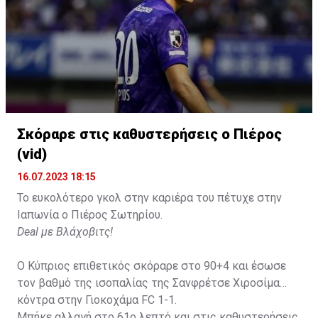
Σκόραρε στις καθυστερήσεις ο Πιέρος
(vid)
16.07.2023 18:15
Το ευκολότερο γκολ στην καριέρα του πέτυχε στην
Ιαπωνία ο Πιέρος Σωτηρίου.
Deal με Βλάχοβιτς!
Ο Κύπριος επιθετικός σκόραρε στο 90+4 και έσωσε
τον βαθμό της ισοπαλίας της Σανφρέτσε Χιροσίμα
κόντρα στην Γιοκοχάμα FC 1-1.
Μπήκε αλλαγή στο 61ο λεπτό και στις καθυστερήσεις,