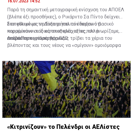
16.07.2023 14:52
Παρά τη σημαντική μεταγραφική ενίσχυση του ΑΠΟΕΛ
(βλέπε έξι προσθήκες), ο Ρικάρντο Σα Πίντο δείχνει
διατεθειμένος να διατηρήσει τον περσινό βασικό
Στο φιλικό με τη Δόξα οι παλιοί έδειξαν ότι
κορμό, κάνοντας κάποιες ελάχιστες, αλλά
παραμένουν οι ίδιες σταθερές αξίες που γνωρίζαμε,
απαραίτητες παρεμβάσεις.
ενώ ο Πορτογάλος τεχνικός τρίβει τα χέρια του
Διαβάστε περισσότερα
ΕΔΩ
.
βλέποντας και τους νέους να «σμίγουν» ομοιόμορφα
στο γήπεδο με το περσινό ρόστερ.
«Κιτρινίζουν» το Πελένδρι οι ΑΕΛίστες