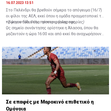
16.07.2023 13:51
Στο Πελένδρι θα βρεθούν σήμερα το απόγευμα (16/7)
οι φίλοι της ΑΕΛ, εκεί όπου η ομάδα πραγματοποιεί το
πρώτο στάδιο της προετοιμασίας της.
•
Έφυγαν δύο, θέλει τέσσερις (πληροφορίες)
Ως σημείο συνάντησης ορίστηκε η Άλασσα, όπου θα
μαζευτούν η ώρα 16:00 και από εκεί θα αναχωρήσουν
με προορισμό το κοινοτικό γήπεδο Πελενδρίου, για να
δώοσυν το παρών τους στην απογευματινή προπόνηση
της ομάδας.
Σε επαφές με Μαροκινό επιθετικό η
Ομόνοια