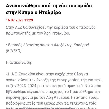
Ανακοινώθηκε από τη νέα του ομάδα
στην Κύπρο ο Ντελμίρο
16.07.2023 11:29
Στην ΑΕΖ θα συνεχίσει την καριέρα του ο περσινός
πρωταθλητής με τον Άρη, Ντελμίρο.
•
Βασικός δίνοντας ασίστ ο Αλεξάντερ Κακόριν!
(ΒΙΝΤΕΟ)
Η ανακοίνωση:
«Η Α.Ε. Ζακακίου είναι στην ευχάριστη θέση να
ανακοινώσει την έναρξη της συνεργασίας της για την
σεζόν 2023-2024 με τον κεντρικό αμυντικό, Ντελμίρο
Έβορα Νασιμέντο.
Ο Ντελμίρο σήκωσε ως αρχηγός το Πρωτάθλημα την
περσινή χρονιά με τον Άρη Λεμεσού. Ήταν από τους
ποδοσφαιριστές που ξεχώρισαν τα τελευταία τρία