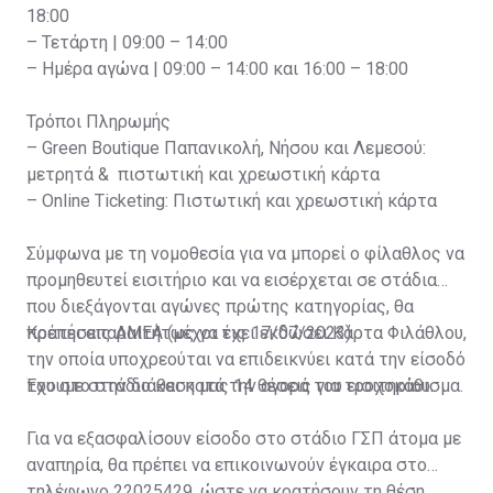
18:00
– Τετάρτη | 09:00 – 14:00
– Ημέρα αγώνα | 09:00 – 14:00 και 16:00 – 18:00
Τρόποι Πληρωμής
– Green Boutique Παπανικολή, Νήσου και Λεμεσού:
μετρητά & πιστωτική και χρεωστική κάρτα
– Online Ticketing: Πιστωτική και χρεωστική κάρτα
Σύμφωνα με τη νομοθεσία για να μπορεί ο φίλαθλος να
προμηθευτεί εισιτήριο και να εισέρχεται σε στάδια
που διεξάγονται αγώνες πρώτης κατηγορίας, θα
πρέπει απαραιτήτως να έχει εκδώσει Κάρτα Φιλάθλου,
Κρατήσεις ΑΜΕΑ (μέχρι τις 17/07/2023)
την οποία υποχρεούται να επιδεικνύει κατά την είσοδό
του στο στάδιο και κατά την αγορά του εισιτηρίου.
Έχουμε στην διάθεση μας 14 θέσεις για τροχοκάθισμα.
Για να εξασφαλίσουν είσοδο στο στάδιο ΓΣΠ άτομα με
αναπηρία, θα πρέπει να επικοινωνούν έγκαιρα στο
τηλέφωνο 22025429, ώστε να κρατήσουν τη θέση