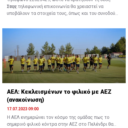
τους.
Στην τηλεφωνική επικοινωνία θα χρειαστεί να
υποβάλουν τα στοιχεία τους, όπως και του συνοδού
τους. Τα στοιχεία που χρειάζονται είναι:
ονοματεπώνυμο, αριθμός πινακίδας αυτοκινήτου,
κάρτα ΑμεΑ και αριθμός κάρτας φιλάθλου του
συνοδού.»
ΑΕΛ: Κεκλεισμένων το φιλικό με ΑΕΖ
(ανακοίνωση)
17.07.2023 09:00
Η ΑΕΛ ενημερώνει τον κόσμο της ομάδας πως το
σημερινό φιλικό κόντρα στην ΑΕΖ στο Πελένδρι θα