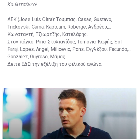
Κουλιτσένκο!
ΑΕΚ (Jose Luis Oltra): Tούμπας, Casas, Gustavo,
Trickovski, Gama, Κaptoum, Roberge, Aνδρέου,
Κωνσταντή, Τζιωρτζής, Κατελάρης.
Στον πάγκο: Piric, Στυλιανίδης, Tomovic, Καψής, Sol,
Faraj, Lopes, Angel, Milicevic, Pons, Εγγλέζου, Facundo,
Gonzalez, Guyrcso, Μάμας.
Δείτε
ΕΔΩ
την εξέλιξη του φιλικού αγώνα.