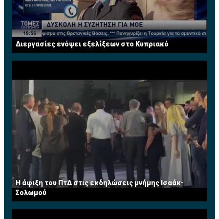
Διεργασίες ενόψει εξελίξεων στο Κυπριακό
Η άφιξη του ΠτΔ στις εκδηλώσεις μνήμης Ισαάκ-
Σολωμού