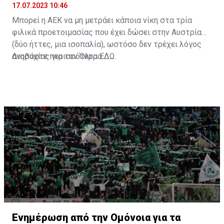
17.07.2023 10:46
Μπορεί η ΑΕΚ να μη μετράει κάποια νίκη στα τρία
φιλικά προετοιμασίας που έχει δώσει στην Αυστρία
(δύο ήττες, μια ισοπαλία), ωστόσο δεν τρέχει λόγος
ανησυχίας για τον Όλτρα.
Διαβάστε περισσότερα
ΕΔΩ
.
Ενημέρωση από την Ομόνοια για τα