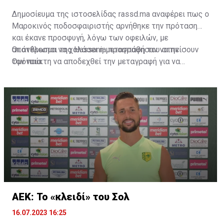
Δημοσίευμα της ιστοσελίδας rassd.ma αναφέρει πως ο
Μαροκινός ποδοσφαιριστής αρνήθηκε την πρόταση
και έκανε προσφυγή, λόγω των οφειλών, με
αποτέλεσμα να χαλάσει η μεταγραφή του στην
Οι άνθρωποι της Hassania προσπάθησαν να πείσουν
Ομόνοια.
τον παίκτη να αποδεχθεί την μεταγραφή για να
επωφεληθεί και ο ίδιος από το ποσό που θα κόστιζε η
μετακίνησή του, αλλά ο παίκτης αρνήθηκε και επέμεινε
να λύσει το συμβόλαιό του, ώστε να μετακομίσει
ελεύθερα σε οποιαδήποτε νέα ομάδα το τρέχον
καλοκαίρι.
ΑΕΚ: Το «κλειδί» του Σολ
16.07.2023 16:25