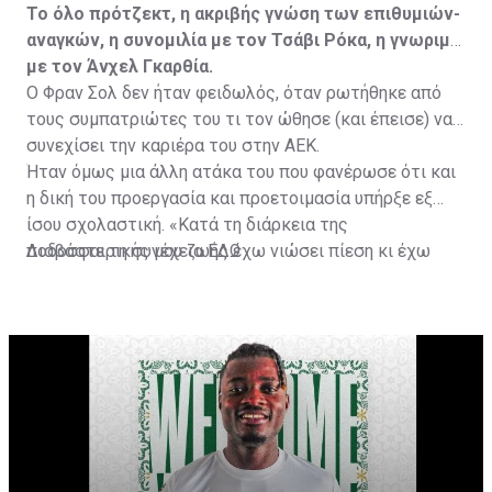
Το όλο πρότζεκτ, η ακριβής γνώση των επιθυμιών-
αναγκών, η συνομιλία με τον Τσάβι Ρόκα, η γνωριμία
με τον Άνχελ Γκαρθία.
Ο Φραν Σολ δεν ήταν φειδωλός, όταν ρωτήθηκε από
τους συμπατριώτες του τι τον ώθησε (και έπεισε) να
συνεχίσει την καριέρα του στην ΑΕΚ.
Ήταν όμως μια άλλη ατάκα του που φανέρωσε ότι και
η δική του προεργασία και προετοιμασία υπήρξε εξ
ίσου σχολαστική. «Κατά τη διάρκεια της
ποδοσφαιρικής μου ζωής έχω νιώσει πίεση κι έχω
Διαβάστε τη συνέχεια
ΕΔΩ
ανταποκριθεί. Πρέπει να κάνω το ίδιο, να σκοράρω
τέρματα που θα βοηθήσουν την ομάδα», δήλωσε ο
31χρονος άσος.