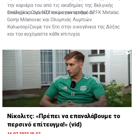
την καριέρα του από τις ακαδημίες της Βελγικής
ακαδημίας Club NXT ενώ αγωνίστηκε σε FK Metalac
Επέλεξε να αγωνίζεται με τον αριθμό 27.
Gornji Milanovac και Ολυμπιάς Λυμπιών.
Καλωσορίζουμε τον Eric στην οικογένεια της Δόξας
και του ευχόμαστε κάθε επιτυχία.
Νίκολιτς: «Πρέπει να επαναλάβουμε το
περσινό επίτευγμα!» (vid)
16.07.2023 15:37