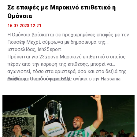
Σε επαφές με Μαροκινό επιθετικό η
Ομόνοια
16.07.2023 12:21
Η Ομόνοια βρίσκεται σε προχωρημένες επαφές με τον
Γιουσέφ Μεχρί, σύμφωνα με δημοσίευμα της
ιστοσελίδας, leh25sport.
Πρόκειται για 23χρονο Μαροκινό επιθετικό ο οποίος
πέραν από την κορυφή της επίθεσης, μπορεί να
αγωνιστεί, τόσο στα αριστερά, όσο και στα δεξιά της
επίθεσης. Ο ποδοσφαιριστής ανήκει στην Hassania
Διαβάστε περισσότερα
ΕΔΩ
.
d'Agadir με την οποία διατηρεί συμβόλαιο μέχρι το
2026.