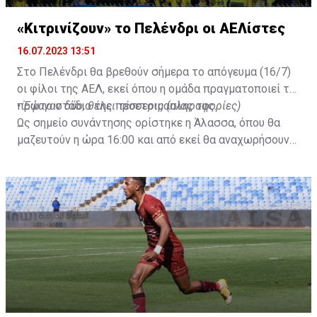
«Κιτρινίζουν» το Πελένδρι οι ΑΕΛίστες
16.07.2023 13:51
Στο Πελένδρι θα βρεθούν σήμερα το απόγευμα (16/7)
οι φίλοι της ΑΕΛ, εκεί όπου η ομάδα πραγματοποιεί το
πρώτο στάδιο της προετοιμασίας της.
•
Έφυγαν δύο, θέλει τέσσερις (πληροφορίες)
Ως σημείο συνάντησης ορίστηκε η Άλασσα, όπου θα
μαζευτούν η ώρα 16:00 και από εκεί θα αναχωρήσουν
με προορισμό το κοινοτικό γήπεδο Πελενδρίου, για να
δώοσυν το παρών τους στην απογευματινή προπόνηση
της ομάδας.