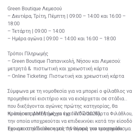
Green Boutique Λεμεσού
– Δευτέρα, Τρίτη, Πέμπτη | 09:00 – 14:00 και 16:00 –
18:00
– Τετάρτη | 09:00 – 14:00
– Ημέρα αγώνα | 09:00 – 14:00 και 16:00 – 18:00
Τρόποι Πληρωμής
– Green Boutique Παπανικολή, Νήσου και Λεμεσού:
μετρητά & πιστωτική και χρεωστική κάρτα
– Online Ticketing: Πιστωτική και χρεωστική κάρτα
Σύμφωνα με τη νομοθεσία για να μπορεί ο φίλαθλος να
προμηθευτεί εισιτήριο και να εισέρχεται σε στάδια
που διεξάγονται αγώνες πρώτης κατηγορίας, θα
πρέπει απαραιτήτως να έχει εκδώσει Κάρτα Φιλάθλου,
Κρατήσεις ΑΜΕΑ (μέχρι τις 17/07/2023)
την οποία υποχρεούται να επιδεικνύει κατά την είσοδό
του στο στάδιο και κατά την αγορά του εισιτηρίου.
Έχουμε στην διάθεση μας 14 θέσεις για τροχοκάθισμα.