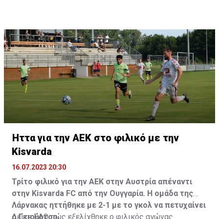
Ήττα για την ΑΕΚ στο φιλικό με την
Kisvarda
16.07.2023 20:30
Τρίτο φιλικό για την ΑΕΚ στην Αυστρία απέναντι
στην Kisvarda FC από την Ουγγαρία. Η ομάδα της
Λάρνακας ηττήθηκε με 2-1 με το γκολ να πετυχαίνει
ο Γκιούρτσο.
Δείτε
ΕΔΩ
πώς εξελίχθηκε ο φιλικός αγώνας