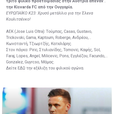
Vida, Otvos, Lucas, Camas, Mesanovic.
τρίτο φιλικό προετοιμασίας στην Αυστρία απέναντι
την Kisvarda FC από την Ουγγαρία.
ΕΥΡΩΠΑΪΚΟ Κ23: Χρυσό μετάλλιο για την Έλενα
Κουλιτσένκο!
ΑΕΚ (Jose Luis Oltra): Tούμπας, Casas, Gustavo,
Trickovski, Gama, Κaptoum, Roberge, Aνδρέου,
Κωνσταντή, Τζιωρτζής, Κατελάρης.
Στον πάγκο: Piric, Στυλιανίδης, Tomovic, Καψής, Sol,
Faraj, Lopes, Angel, Milicevic, Pons, Εγγλέζου, Facundo,
Gonzalez, Guyrcso, Μάμας.
Δείτε
ΕΔΩ
την εξέλιξη του φιλικού αγώνα.