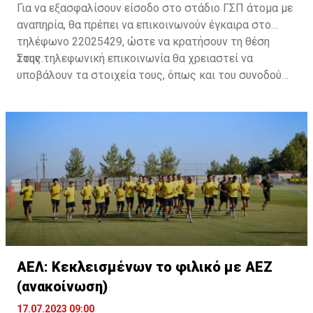
Για να εξασφαλίσουν είσοδο στο στάδιο ΓΣΠ άτομα με
αναπηρία, θα πρέπει να επικοινωνούν έγκαιρα στο
τηλέφωνο 22025429, ώστε να κρατήσουν τη θέση
τους.
Στην τηλεφωνική επικοινωνία θα χρειαστεί να
υποβάλουν τα στοιχεία τους, όπως και του συνοδού
τους. Τα στοιχεία που χρειάζονται είναι:
ονοματεπώνυμο, αριθμός πινακίδας αυτοκινήτου,
κάρτα ΑμεΑ και αριθμός κάρτας φιλάθλου του
συνοδού.»
ΑΕΛ: Κεκλεισμένων το φιλικό με ΑΕΖ
(ανακοίνωση)
17.07.2023 09:00