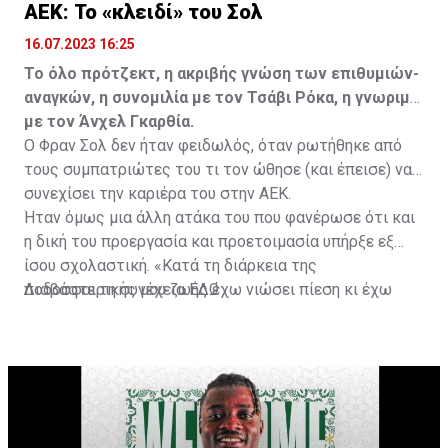
ΑΕΚ: Το «κλειδί» του Σολ
16.07.2023 16:25
Το όλο πρότζεκτ, η ακριβής γνώση των επιθυμιών-
αναγκών, η συνομιλία με τον Τσάβι Ρόκα, η γνωριμία
με τον Άνχελ Γκαρθία.
Ο Φραν Σολ δεν ήταν φειδωλός, όταν ρωτήθηκε από
τους συμπατριώτες του τι τον ώθησε (και έπεισε) να
συνεχίσει την καριέρα του στην ΑΕΚ.
Ήταν όμως μια άλλη ατάκα του που φανέρωσε ότι και
η δική του προεργασία και προετοιμασία υπήρξε εξ
ίσου σχολαστική. «Κατά τη διάρκεια της
ποδοσφαιρικής μου ζωής έχω νιώσει πίεση κι έχω
Διαβάστε τη συνέχεια
ΕΔΩ
ανταποκριθεί. Πρέπει να κάνω το ίδιο, να σκοράρω
τέρματα που θα βοηθήσουν την ομάδα», δήλωσε ο
31χρονος άσος.