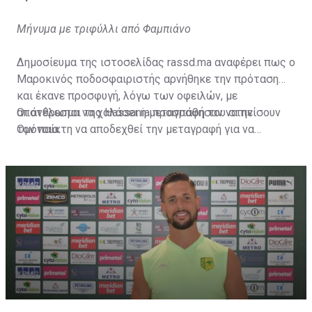
Μήνυμα με τριφύλλι από Φαμπιάνο
Δημοσίευμα της ιστοσελίδας rassd.ma αναφέρει πως ο
Μαροκινός ποδοσφαιριστής αρνήθηκε την πρόταση
και έκανε προσφυγή, λόγω των οφειλών, με
αποτέλεσμα να χαλάσει η μεταγραφή του στην
Οι άνθρωποι της Hassania προσπάθησαν να πείσουν
Ομόνοια.
τον παίκτη να αποδεχθεί την μεταγραφή για να
επωφεληθεί και ο ίδιος από το ποσό που θα κόστιζε η
μετακίνησή του, αλλά ο παίκτης αρνήθηκε και επέμεινε
να λύσει το συμβόλαιό του, ώστε να μετακομίσει
ελεύθερα σε οποιαδήποτε νέα ομάδα το τρέχον
καλοκαίρι.