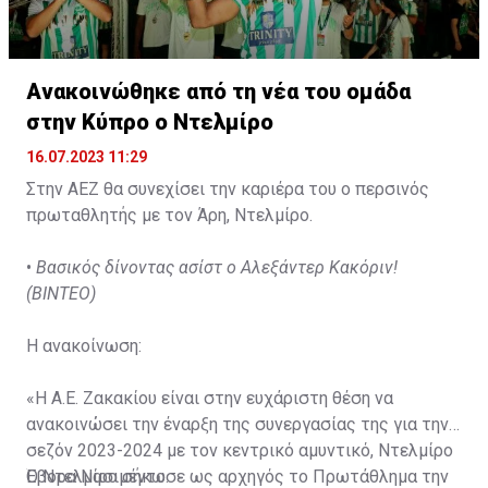
Ανακοινώθηκε από τη νέα του ομάδα
στην Κύπρο ο Ντελμίρο
16.07.2023 11:29
Στην ΑΕΖ θα συνεχίσει την καριέρα του ο περσινός
πρωταθλητής με τον Άρη, Ντελμίρο.
•
Βασικός δίνοντας ασίστ ο Αλεξάντερ Κακόριν!
(ΒΙΝΤΕΟ)
Η ανακοίνωση:
«Η Α.Ε. Ζακακίου είναι στην ευχάριστη θέση να
ανακοινώσει την έναρξη της συνεργασίας της για την
σεζόν 2023-2024 με τον κεντρικό αμυντικό, Ντελμίρο
Έβορα Νασιμέντο.
Ο Ντελμίρο σήκωσε ως αρχηγός το Πρωτάθλημα την