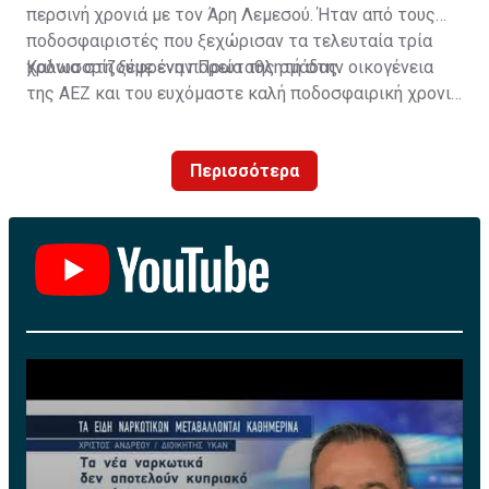
περσινή χρονιά με τον Άρη Λεμεσού. Ήταν από τους
ποδοσφαιριστές που ξεχώρισαν τα τελευταία τρία
χρόνια στη ξέφρενη πορεία της ομάδας.
Καλωσορίζουμε έναν Πρωταθλητή στην οικογένεια
της ΑΕΖ και του ευχόμαστε καλή ποδοσφαιρική χρονιά
με τα χρώματα της ομάδας μας!»
Περισσότερα