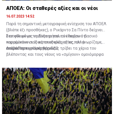
ΑΠΟΕΛ: Οι σταθερές αξίες και οι νέοι
16.07.2023 14:52
Παρά τη σημαντική μεταγραφική ενίσχυση του ΑΠΟΕΛ
(βλέπε έξι προσθήκες), ο Ρικάρντο Σα Πίντο δείχνει
διατεθειμένος να διατηρήσει τον περσινό βασικό
Στο φιλικό με τη Δόξα οι παλιοί έδειξαν ότι
κορμό, κάνοντας κάποιες ελάχιστες, αλλά
παραμένουν οι ίδιες σταθερές αξίες που γνωρίζαμε,
απαραίτητες παρεμβάσεις.
ενώ ο Πορτογάλος τεχνικός τρίβει τα χέρια του
Διαβάστε περισσότερα
ΕΔΩ
.
βλέποντας και τους νέους να «σμίγουν» ομοιόμορφα
στο γήπεδο με το περσινό ρόστερ.