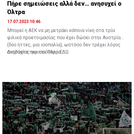
Πήρε σημειώσεις αλλά δεν… ανησυχεί ο
Όλτρα
17.07.2023 10:46
Μπορεί η ΑΕΚ να μη μετράει κάποια νίκη στα τρία
φιλικά προετοιμασίας που έχει δώσει στην Αυστρία
(δύο ήττες, μια ισοπαλία), ωστόσο δεν τρέχει λόγος
ανησυχίας για τον Όλτρα.
Διαβάστε περισσότερα
ΕΔΩ
.