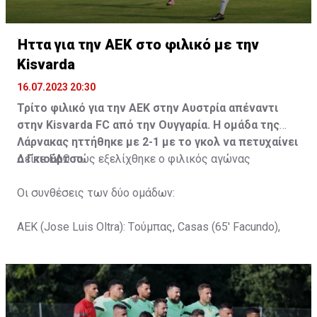
Ήττα για την ΑΕΚ στο φιλικό με την
Kisvarda
16.07.2023 20:30
Τρίτο φιλικό για την ΑΕΚ στην Αυστρία απέναντι
στην Kisvarda FC από την Ουγγαρία. Η ομάδα της
Λάρνακας ηττήθηκε με 2-1 με το γκολ να πετυχαίνει
ο Γκιούρτσο.
Δείτε
ΕΔΩ
πώς εξελίχθηκε ο φιλικός αγώνας
Οι συνθέσεις των δύο ομάδων:
ΑΕΚ (Jose Luis Oltra): Tούμπας, Casas (65' Facundo),
Gustavo (65' Pons), Trickovski (65' Lopes), Gama (65'
Gyurcso), Κaptoum (46' Καψής (65' Mάμας), Roberge (65'
Tomovic), Aνδρέου (65' Angel) , Κωνσταντή (65' Sol),
Τζιωρτζής (65' Faraj), Κατελάρης (65' Milicevic).