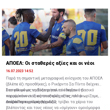
Νέα Σαλαμίνα και μετά για τον Ολυμπιακό Λευκωσίας.
στη Λάρνακα, ο Απόλλων, η ΑΕΛ. Είναι οι αντίστοιχες
Απάντησα θετικά και πήγα στον Ολυμπιακό.
μεγάλες ομάδες.
ΑΠΟΕΛ: Οι σταθερές αξίες και οι νέοι
16.07.2023 14:52
Παρά τη σημαντική μεταγραφική ενίσχυση του ΑΠΟΕΛ
(βλέπε έξι προσθήκες), ο Ρικάρντο Σα Πίντο δείχνει
διατεθειμένος να διατηρήσει τον περσινό βασικό
Στο φιλικό με τη Δόξα οι παλιοί έδειξαν ότι
κορμό, κάνοντας κάποιες ελάχιστες, αλλά
παραμένουν οι ίδιες σταθερές αξίες που γνωρίζαμε,
απαραίτητες παρεμβάσεις.
ενώ ο Πορτογάλος τεχνικός τρίβει τα χέρια του
Διαβάστε περισσότερα
ΕΔΩ
.
βλέποντας και τους νέους να «σμίγουν» ομοιόμορφα