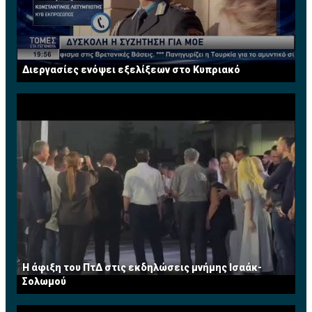
Διεργασίες ενόψει εξελίξεων στο Κυπριακό
Η άφιξη του ΠτΔ στις εκδηλώσεις μνήμης Ισαάκ-
Σολωμού