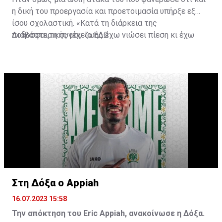
η δική του προεργασία και προετοιμασία υπήρξε εξ
ίσου σχολαστική. «Κατά τη διάρκεια της
ποδοσφαιρικής μου ζωής έχω νιώσει πίεση κι έχω
Διαβάστε τη συνέχεια
ΕΔΩ
ανταποκριθεί. Πρέπει να κάνω το ίδιο, να σκοράρω
τέρματα που θα βοηθήσουν την ομάδα», δήλωσε ο
31χρονος άσος.
Στη Δόξα ο Appiah
16.07.2023 15:58
Την απόκτηση του Eric Appiah, ανακοίνωσε η Δόξα.