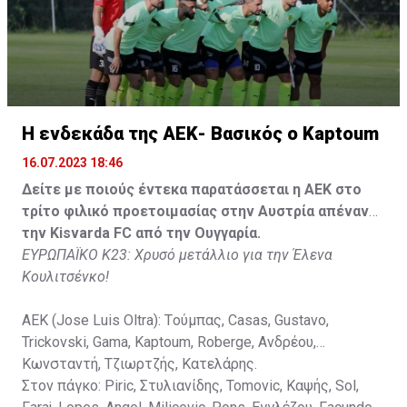
Στον πάγκο: Piric, Στυλιανίδης, Tomovic, Καψής, Sol,
Faraj, Lopes, Angel, Milicevic, Pons, Εγγλέζου, Facundo,
Gonzalez, Guyrcso, Μάμας.
Κisvarda FC (Milos Kruscic): Kovacs, Navratil, Raul, Szor,
Lippai, Alic, Kormendi, Makowski, Czekus, Ilievski,
H ενδεκάδα της ΑΕΚ- Βασικός ο Kaptoum
Spasic.
16.07.2023 18:46
Στον πάγκο: Petkovic, Cipetic, Kovasic, Jovicic, Szeles,
Δείτε με ποιούς έντεκα παρατάσσεται η ΑΕΚ στο
Vida, Otvos, Lucas, Camas, Mesanovic.
τρίτο φιλικό προετοιμασίας στην Αυστρία απέναντι
την Kisvarda FC από την Ουγγαρία.
ΕΥΡΩΠΑΪΚΟ Κ23: Χρυσό μετάλλιο για την Έλενα
Κουλιτσένκο!
ΑΕΚ (Jose Luis Oltra): Tούμπας, Casas, Gustavo,
Trickovski, Gama, Κaptoum, Roberge, Aνδρέου,
Κωνσταντή, Τζιωρτζής, Κατελάρης.
Στον πάγκο: Piric, Στυλιανίδης, Tomovic, Καψής, Sol,