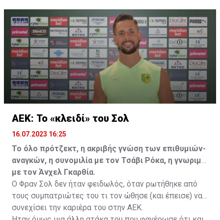
μετακίνησή του, αλλά ο παίκτης αρνήθηκε και επέμεινε
να λύσει το συμβόλαιό του, ώστε να μετακομίσει
ελεύθερα σε οποιαδήποτε νέα ομάδα το τρέχον
καλοκαίρι.
ΑΕΚ: Το «κλειδί» του Σολ
16.07.2023 16:25
Το όλο πρότζεκτ, η ακριβής γνώση των επιθυμιών-
αναγκών, η συνομιλία με τον Τσάβι Ρόκα, η γνωριμία
με τον Άνχελ Γκαρθία.
Ο Φραν Σολ δεν ήταν φειδωλός, όταν ρωτήθηκε από
τους συμπατριώτες του τι τον ώθησε (και έπεισε) να
συνεχίσει την καριέρα του στην ΑΕΚ.
Ήταν όμως μια άλλη ατάκα του που φανέρωσε ότι και