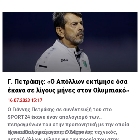
Γ. Πετράκης: «Ο Απόλλων εκτίμησε όσα
έκανα σε λίγους μήνες στον Ολυμπιακό»
16.07.2023 15:17
Ο Γιάννης Πετράκης σε συνέντευξή του στο
SPORT24 έκανε έναν απολογισμό των
πεπραγμένων του στην προπονητική με την οποία
έχει παθολογική αγάπη. Ο 64χρονος τεχνικός,
Η τοποθέτησή του για τον Ουζουνίδη:
μεταξύ άλλων, μίλησε για την πορεία του στην