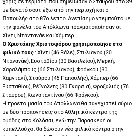
χάρις σε τέρματα που σημείωσαν ο Σταύρου στο 39
με δυνατό σουτ έξω από την περιοχή και ο
Παπουλής στο 87ο λεπτό. Ανεπίσημο ντεμπούτο με
την φανέλα του Απόλλωνα πραγματοποίησαν οι
Χίντι, Νταντανάε και Χάμπερ.
Ο Χριστάκης Χριστοφόρου χρησιμοποίησε στο
φιλικό τους
: Χίντι (46 Βάλε), Στυλιανού (30
Ντανανάε), Ευσταθίου (30 Βασιλείου), Μερκή,
Χαραλάμπους (66 Στυλιανού), Φράγκου (30
Χαμντανί), Σταύρου (46 Παπουλής), Χάμπερ (66
Ευσταθίου), Ρέϊνολντς (30 Γκαρσία), Φροξυλιάς (76
Σταύρου), Κωνσταντίνου (66 Φράγκου).
Η προετοιμασία του Απόλλωνα θα συνεχιστεί αύριο
με δύο προπονήσεις στο Αθλητικό κέντρο της
ομάδας στο Κολόσσι, ενώ την Παρασκευή οι
κυπελλούχοι θα δώσουν νέο φιλικό κόντρα στην