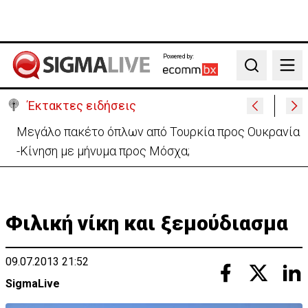
Powered by:
Search
Έκτακτες ειδήσεις
Μελέτησε το πόρισμα της φωτιάς στο Καλό Χωριό
ο Πάλμας- «Ουδέν σχόλιο»
Φιλική νίκη και ξεμούδιασμα
09.07.2013 21:52
SigmaLive