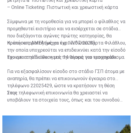
μετρητά & πιστωτική και χρεωστική κάρτα
– Online Ticketing: Πιστωτική και χρεωστική κάρτα
Σύμφωνα με τη νομοθεσία για να μπορεί ο φίλαθλος να
προμηθευτεί εισιτήριο και να εισέρχεται σε στάδια
που διεξάγονται αγώνες πρώτης κατηγορίας, θα
πρέπει απαραιτήτως να έχει εκδώσει Κάρτα Φιλάθλου,
Κρατήσεις ΑΜΕΑ (μέχρι τις 17/07/2023)
την οποία υποχρεούται να επιδεικνύει κατά την είσοδό
του στο στάδιο και κατά την αγορά του εισιτηρίου.
Έχουμε στην διάθεση μας 14 θέσεις για τροχοκάθισμα.
Για να εξασφαλίσουν είσοδο στο στάδιο ΓΣΠ άτομα με
αναπηρία, θα πρέπει να επικοινωνούν έγκαιρα στο
τηλέφωνο 22025429, ώστε να κρατήσουν τη θέση
τους.
Στην τηλεφωνική επικοινωνία θα χρειαστεί να
υποβάλουν τα στοιχεία τους, όπως και του συνοδού
τους. Τα στοιχεία που χρειάζονται είναι:
ονοματεπώνυμο, αριθμός πινακίδας αυτοκινήτου,
κάρτα ΑμεΑ και αριθμός κάρτας φιλάθλου του
συνοδού.»