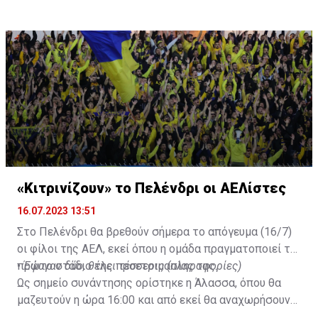
στο γήπεδο με το περσινό ρόστερ.
«Κιτρινίζουν» το Πελένδρι οι ΑΕΛίστες
16.07.2023 13:51
Στο Πελένδρι θα βρεθούν σήμερα το απόγευμα (16/7)
οι φίλοι της ΑΕΛ, εκεί όπου η ομάδα πραγματοποιεί το
πρώτο στάδιο της προετοιμασίας της.
•
Έφυγαν δύο, θέλει τέσσερις (πληροφορίες)
Ως σημείο συνάντησης ορίστηκε η Άλασσα, όπου θα
μαζευτούν η ώρα 16:00 και από εκεί θα αναχωρήσουν
με προορισμό το κοινοτικό γήπεδο Πελενδρίου, για να