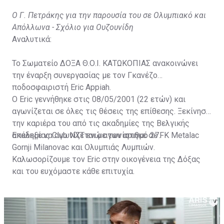
Ο Γ. Πετράκης για την παρουσία του σε Ολυμπιακό και
Απόλλωνα - Σχόλιο για Ουζουνίδη
Αναλυτικά:
Το Σωματείο ΔΟΞΑ Θ.Ο.Ι. ΚΑΤΩΚΟΠΙΑΣ ανακοινώνει
την έναρξη συνεργασίας με τον Γκανέζο
ποδοσφαιριστή Eric Appiah.
Ο Eric γεννήθηκε στις 08/05/2001 (22 ετών) και
αγωνίζεται σε όλες τις θέσεις της επίθεσης. Ξεκίνησε
την καριέρα του από τις ακαδημίες της Βελγικής
ακαδημίας Club NXT ενώ αγωνίστηκε σε FK Metalac
Επέλεξε να αγωνίζεται με τον αριθμό 27.
Gornji Milanovac και Ολυμπιάς Λυμπιών.
Καλωσορίζουμε τον Eric στην οικογένεια της Δόξας
και του ευχόμαστε κάθε επιτυχία.