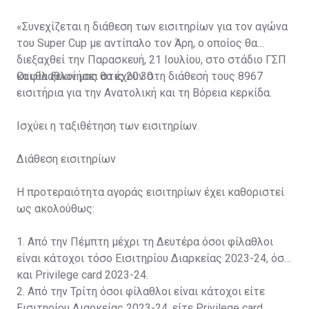
«Συνεχίζεται η διάθεση των εισιτηρίων για τον αγώνα
του Super Cup με αντίπαλο τον Άρη, ο οποίος θα
διεξαχθεί την Παρασκευή, 21 Ιουλίου, στο στάδιο ΓΣΠ
και θα ξεκινήσει στις 20:30.
Οι φίλαθλοί μας θα έχουν στη διάθεσή τους 8967
εισιτήρια για την Ανατολική και τη Βόρεια κερκίδα.
Ισχύει η ταξιθέτηση των εισιτηρίων.
Διάθεση εισιτηρίων
Η προτεραιότητα αγοράς εισιτηρίων έχει καθοριστεί
ως ακολούθως:
1. Από την Πέμπτη μέχρι τη Δευτέρα όσοι φίλαθλοι
είναι κάτοχοι τόσο Εισιτηρίου Διαρκείας 2023-24, όσο
και Privilege card 2023-24.
2. Από την Τρίτη όσοι φίλαθλοι είναι κάτοχοι είτε
Εισιτηρίου Διαρκείας 2023-24, είτε Privilege card