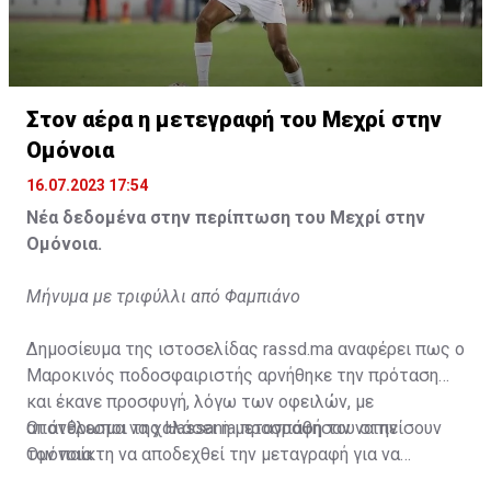
Η δημοσίευση κοινοποιήθηκε από το χρήστη サンフレッチェ広島 (@
Στον αέρα η μετεγραφή του Μεχρί στην
Ομόνοια
16.07.2023 17:54
Νέα δεδομένα στην περίπτωση του Μεχρί στην
Ομόνοια.
Μήνυμα με τριφύλλι από Φαμπιάνο
Δημοσίευμα της ιστοσελίδας rassd.ma αναφέρει πως ο
Μαροκινός ποδοσφαιριστής αρνήθηκε την πρόταση
και έκανε προσφυγή, λόγω των οφειλών, με
αποτέλεσμα να χαλάσει η μεταγραφή του στην
Οι άνθρωποι της Hassania προσπάθησαν να πείσουν
Ομόνοια.
τον παίκτη να αποδεχθεί την μεταγραφή για να
επωφεληθεί και ο ίδιος από το ποσό που θα κόστιζε η