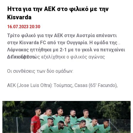
Ήττα για την ΑΕΚ στο φιλικό με την
Kisvarda
16.07.2023 20:30
Τρίτο φιλικό για την ΑΕΚ στην Αυστρία απέναντι
στην Kisvarda FC από την Ουγγαρία. Η ομάδα της
Λάρνακας ηττήθηκε με 2-1 με το γκολ να πετυχαίνει
ο Γκιούρτσο.
Δείτε
ΕΔΩ
πώς εξελίχθηκε ο φιλικός αγώνας
Οι συνθέσεις των δύο ομάδων:
ΑΕΚ (Jose Luis Oltra): Tούμπας, Casas (65' Facundo),
Gustavo (65' Pons), Trickovski (65' Lopes), Gama (65'
Gyurcso), Κaptoum (46' Καψής (65' Mάμας), Roberge (65'
Tomovic), Aνδρέου (65' Angel) , Κωνσταντή (65' Sol),
Τζιωρτζής (65' Faraj), Κατελάρης (65' Milicevic).
Στον πάγκο: Piric, Στυλιανίδης, Tomovic, Καψής, Sol,