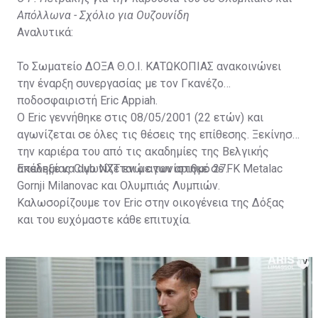
Απόλλωνα - Σχόλιο για Ουζουνίδη
Αναλυτικά:
Το Σωματείο ΔΟΞΑ Θ.Ο.Ι. ΚΑΤΩΚΟΠΙΑΣ ανακοινώνει
την έναρξη συνεργασίας με τον Γκανέζο
ποδοσφαιριστή Eric Appiah.
Ο Eric γεννήθηκε στις 08/05/2001 (22 ετών) και
αγωνίζεται σε όλες τις θέσεις της επίθεσης. Ξεκίνησε
την καριέρα του από τις ακαδημίες της Βελγικής
ακαδημίας Club NXT ενώ αγωνίστηκε σε FK Metalac
Επέλεξε να αγωνίζεται με τον αριθμό 27.
Gornji Milanovac και Ολυμπιάς Λυμπιών.
Καλωσορίζουμε τον Eric στην οικογένεια της Δόξας
και του ευχόμαστε κάθε επιτυχία.