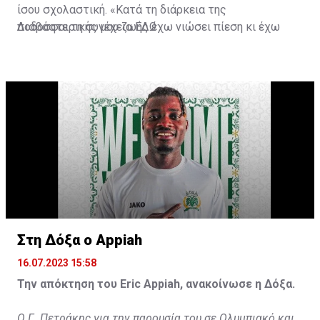
ίσου σχολαστική. «Κατά τη διάρκεια της
ποδοσφαιρικής μου ζωής έχω νιώσει πίεση κι έχω
Διαβάστε τη συνέχεια
ΕΔΩ
ανταποκριθεί. Πρέπει να κάνω το ίδιο, να σκοράρω
τέρματα που θα βοηθήσουν την ομάδα», δήλωσε ο
31χρονος άσος.
Στη Δόξα ο Appiah
16.07.2023 15:58
Την απόκτηση του Eric Appiah, ανακοίνωσε η Δόξα.
Ο Γ. Πετράκης για την παρουσία του σε Ολυμπιακό και