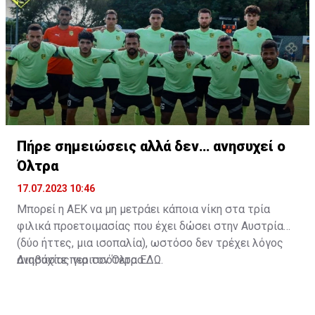
Πήρε σημειώσεις αλλά δεν… ανησυχεί ο
Όλτρα
17.07.2023 10:46
Μπορεί η ΑΕΚ να μη μετράει κάποια νίκη στα τρία
φιλικά προετοιμασίας που έχει δώσει στην Αυστρία
(δύο ήττες, μια ισοπαλία), ωστόσο δεν τρέχει λόγος
ανησυχίας για τον Όλτρα.
Διαβάστε περισσότερα
ΕΔΩ
.