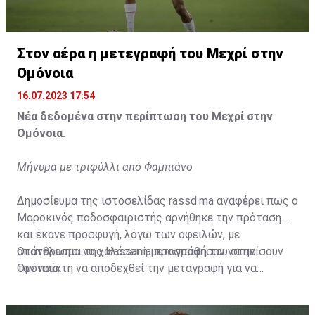
Η δημοσίευση κοινοποιήθηκε από το χρήστη サンフレッチェ広島 (@
Στον αέρα η μετεγραφή του Μεχρί στην
Ομόνοια
16.07.2023 17:54
Νέα δεδομένα στην περίπτωση του Μεχρί στην
Ομόνοια.
Μήνυμα με τριφύλλι από Φαμπιάνο
Δημοσίευμα της ιστοσελίδας rassd.ma αναφέρει πως ο
Μαροκινός ποδοσφαιριστής αρνήθηκε την πρόταση
και έκανε προσφυγή, λόγω των οφειλών, με
αποτέλεσμα να χαλάσει η μεταγραφή του στην
Οι άνθρωποι της Hassania προσπάθησαν να πείσουν
Ομόνοια.
τον παίκτη να αποδεχθεί την μεταγραφή για να
επωφεληθεί και ο ίδιος από το ποσό που θα κόστιζε η
μετακίνησή του, αλλά ο παίκτης αρνήθηκε και επέμεινε