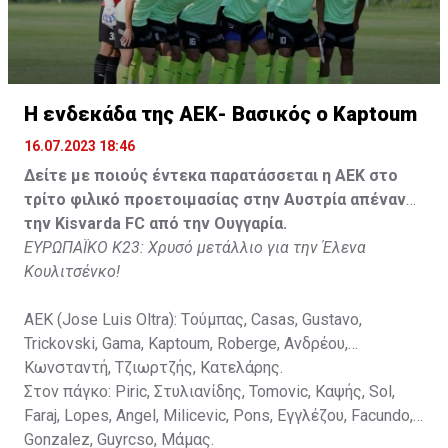
Faraj, Lopes, Angel, Milicevic, Pons, Εγγλέζου, Facundo,
Gonzalez, Guyrcso, Μάμας.
Κisvarda FC (Milos Kruscic): Kovacs, Navratil, Raul, Szor,
Lippai, Alic, Kormendi, Makowski, Czekus, Ilievski,
H ενδεκάδα της ΑΕΚ- Βασικός ο Kaptoum
Spasic.
16.07.2023 18:46
Στον πάγκο: Petkovic, Cipetic, Kovasic, Jovicic, Szeles,
Δείτε με ποιούς έντεκα παρατάσσεται η ΑΕΚ στο
Vida, Otvos, Lucas, Camas, Mesanovic.
τρίτο φιλικό προετοιμασίας στην Αυστρία απέναντι
την Kisvarda FC από την Ουγγαρία.
ΕΥΡΩΠΑΪΚΟ Κ23: Χρυσό μετάλλιο για την Έλενα
Κουλιτσένκο!
ΑΕΚ (Jose Luis Oltra): Tούμπας, Casas, Gustavo,
Trickovski, Gama, Κaptoum, Roberge, Aνδρέου,
Κωνσταντή, Τζιωρτζής, Κατελάρης.
Στον πάγκο: Piric, Στυλιανίδης, Tomovic, Καψής, Sol,
Faraj, Lopes, Angel, Milicevic, Pons, Εγγλέζου, Facundo,
Gonzalez, Guyrcso, Μάμας.