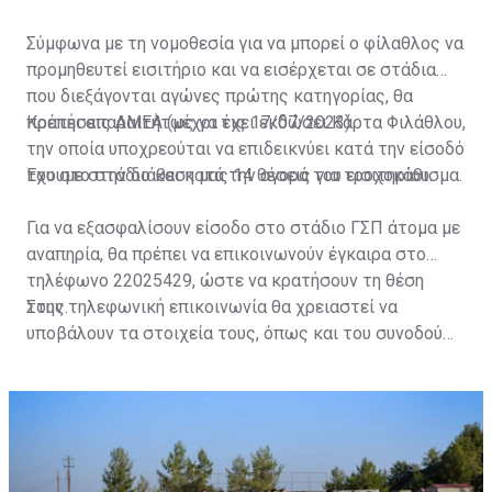
Σύμφωνα με τη νομοθεσία για να μπορεί ο φίλαθλος να
προμηθευτεί εισιτήριο και να εισέρχεται σε στάδια
που διεξάγονται αγώνες πρώτης κατηγορίας, θα
πρέπει απαραιτήτως να έχει εκδώσει Κάρτα Φιλάθλου,
Κρατήσεις ΑΜΕΑ (μέχρι τις 17/07/2023)
την οποία υποχρεούται να επιδεικνύει κατά την είσοδό
του στο στάδιο και κατά την αγορά του εισιτηρίου.
Έχουμε στην διάθεση μας 14 θέσεις για τροχοκάθισμα.
Για να εξασφαλίσουν είσοδο στο στάδιο ΓΣΠ άτομα με
αναπηρία, θα πρέπει να επικοινωνούν έγκαιρα στο
τηλέφωνο 22025429, ώστε να κρατήσουν τη θέση
τους.
Στην τηλεφωνική επικοινωνία θα χρειαστεί να
υποβάλουν τα στοιχεία τους, όπως και του συνοδού
τους. Τα στοιχεία που χρειάζονται είναι:
ονοματεπώνυμο, αριθμός πινακίδας αυτοκινήτου,
κάρτα ΑμεΑ και αριθμός κάρτας φιλάθλου του
συνοδού.»