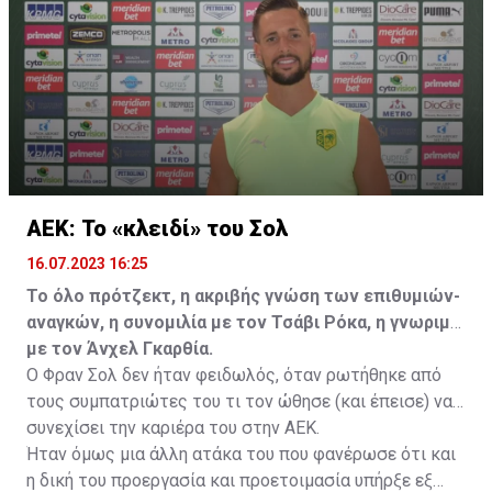
να λύσει το συμβόλαιό του, ώστε να μετακομίσει
ελεύθερα σε οποιαδήποτε νέα ομάδα το τρέχον
καλοκαίρι.
ΑΕΚ: Το «κλειδί» του Σολ
16.07.2023 16:25
Το όλο πρότζεκτ, η ακριβής γνώση των επιθυμιών-
αναγκών, η συνομιλία με τον Τσάβι Ρόκα, η γνωριμία
με τον Άνχελ Γκαρθία.
Ο Φραν Σολ δεν ήταν φειδωλός, όταν ρωτήθηκε από
τους συμπατριώτες του τι τον ώθησε (και έπεισε) να
συνεχίσει την καριέρα του στην ΑΕΚ.
Ήταν όμως μια άλλη ατάκα του που φανέρωσε ότι και
η δική του προεργασία και προετοιμασία υπήρξε εξ