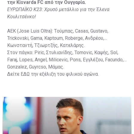
την Kisvarda FC από την Ουγγαρία.
ΕΥΡΩΠΑΪΚΟ Κ23: Χρυσό μετάλλιο για την Έλενα
Κουλιτσένκο!
ΑΕΚ (Jose Luis Oltra): Tούμπας, Casas, Gustavo,
Trickovski, Gama, Κaptoum, Roberge, Aνδρέου,
Κωνσταντή, Τζιωρτζής, Κατελάρης.
Στον πάγκο: Piric, Στυλιανίδης, Tomovic, Καψής, Sol,
Faraj, Lopes, Angel, Milicevic, Pons, Εγγλέζου, Facundo,
Gonzalez, Guyrcso, Μάμας.
Δείτε
ΕΔΩ
την εξέλιξη του φιλικού αγώνα.