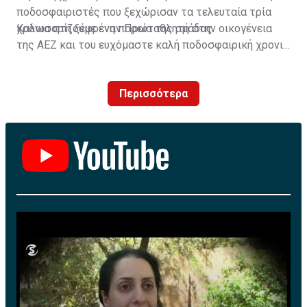
ποδοσφαιριστές που ξεχώρισαν τα τελευταία τρία
χρόνια στη ξέφρενη πορεία της ομάδας.
Καλωσορίζουμε έναν Πρωταθλητή στην οικογένεια
της ΑΕΖ και του ευχόμαστε καλή ποδοσφαιρική χρονιά
με τα χρώματα της ομάδας μας!»
Περισσότερα