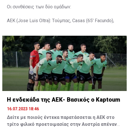
Οι συνθέσεις των δύο ομάδων:
ΑΕΚ (Jose Luis Oltra): Tούμπας, Casas (65' Facundo),
Gustavo (65' Pons), Trickovski (65' Lopes), Gama (65'
Gyurcso), Κaptoum (46' Καψής (65' Mάμας), Roberge (65'
Tomovic), Aνδρέου (65' Angel) , Κωνσταντή (65' Sol),
Τζιωρτζής (65' Faraj), Κατελάρης (65' Milicevic).
Στον πάγκο: Piric, Στυλιανίδης, Tomovic, Καψής, Sol,
Faraj, Lopes, Angel, Milicevic, Pons, Εγγλέζου, Facundo,
Gonzalez, Guyrcso, Μάμας.
Κisvarda FC (Milos Kruscic): Kovacs, Navratil, Raul, Szor,
Lippai, Alic, Kormendi, Makowski, Czekus, Ilievski,
H ενδεκάδα της ΑΕΚ- Βασικός ο Kaptoum
Spasic.
16.07.2023 18:46
Στον πάγκο: Petkovic, Cipetic, Kovasic, Jovicic, Szeles,
Δείτε με ποιούς έντεκα παρατάσσεται η ΑΕΚ στο
Vida, Otvos, Lucas, Camas, Mesanovic.
τρίτο φιλικό προετοιμασίας στην Αυστρία απέναντι