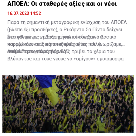
ΑΠΟΕΛ: Οι σταθερές αξίες και οι νέοι
16.07.2023 14:52
Παρά τη σημαντική μεταγραφική ενίσχυση του ΑΠΟΕΛ
(βλέπε έξι προσθήκες), ο Ρικάρντο Σα Πίντο δείχνει
διατεθειμένος να διατηρήσει τον περσινό βασικό
Στο φιλικό με τη Δόξα οι παλιοί έδειξαν ότι
κορμό, κάνοντας κάποιες ελάχιστες, αλλά
παραμένουν οι ίδιες σταθερές αξίες που γνωρίζαμε,
απαραίτητες παρεμβάσεις.
ενώ ο Πορτογάλος τεχνικός τρίβει τα χέρια του
Διαβάστε περισσότερα
ΕΔΩ
.
βλέποντας και τους νέους να «σμίγουν» ομοιόμορφα
στο γήπεδο με το περσινό ρόστερ.