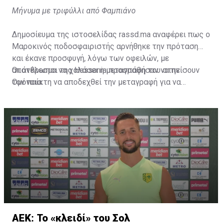
Μήνυμα με τριφύλλι από Φαμπιάνο
Δημοσίευμα της ιστοσελίδας rassd.ma αναφέρει πως ο
Μαροκινός ποδοσφαιριστής αρνήθηκε την πρόταση
και έκανε προσφυγή, λόγω των οφειλών, με
αποτέλεσμα να χαλάσει η μεταγραφή του στην
Οι άνθρωποι της Hassania προσπάθησαν να πείσουν
Ομόνοια.
τον παίκτη να αποδεχθεί την μεταγραφή για να
επωφεληθεί και ο ίδιος από το ποσό που θα κόστιζε η
μετακίνησή του, αλλά ο παίκτης αρνήθηκε και επέμεινε
να λύσει το συμβόλαιό του, ώστε να μετακομίσει
ελεύθερα σε οποιαδήποτε νέα ομάδα το τρέχον
καλοκαίρι.
ΑΕΚ: Το «κλειδί» του Σολ