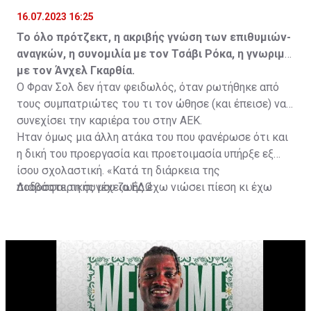
16.07.2023 16:25
Το όλο πρότζεκτ, η ακριβής γνώση των επιθυμιών-
αναγκών, η συνομιλία με τον Τσάβι Ρόκα, η γνωριμία
με τον Άνχελ Γκαρθία.
Ο Φραν Σολ δεν ήταν φειδωλός, όταν ρωτήθηκε από
τους συμπατριώτες του τι τον ώθησε (και έπεισε) να
συνεχίσει την καριέρα του στην ΑΕΚ.
Ήταν όμως μια άλλη ατάκα του που φανέρωσε ότι και
η δική του προεργασία και προετοιμασία υπήρξε εξ
ίσου σχολαστική. «Κατά τη διάρκεια της
ποδοσφαιρικής μου ζωής έχω νιώσει πίεση κι έχω
Διαβάστε τη συνέχεια
ΕΔΩ
ανταποκριθεί. Πρέπει να κάνω το ίδιο, να σκοράρω
τέρματα που θα βοηθήσουν την ομάδα», δήλωσε ο
31χρονος άσος.