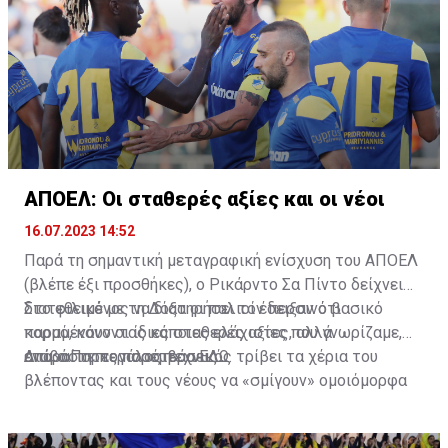
ΑΠΟΕΛ: Οι σταθερές αξίες και οι νέοι
16.07.2023 14:52
Παρά τη σημαντική μεταγραφική ενίσχυση του ΑΠΟΕΛ
(βλέπε έξι προσθήκες), ο Ρικάρντο Σα Πίντο δείχνει
διατεθειμένος να διατηρήσει τον περσινό βασικό
Στο φιλικό με τη Δόξα οι παλιοί έδειξαν ότι
κορμό, κάνοντας κάποιες ελάχιστες, αλλά
παραμένουν οι ίδιες σταθερές αξίες που γνωρίζαμε,
απαραίτητες παρεμβάσεις.
ενώ ο Πορτογάλος τεχνικός τρίβει τα χέρια του
Διαβάστε περισσότερα
ΕΔΩ
.
βλέποντας και τους νέους να «σμίγουν» ομοιόμορφα
στο γήπεδο με το περσινό ρόστερ.