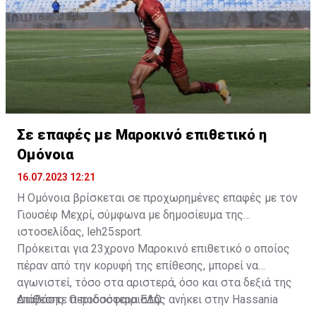
Σε επαφές με Μαροκινό επιθετικό η
Ομόνοια
16.07.2023 12:21
Η Ομόνοια βρίσκεται σε προχωρημένες επαφές με τον
Γιουσέφ Μεχρί, σύμφωνα με δημοσίευμα της
ιστοσελίδας, leh25sport.
Πρόκειται για 23χρονο Μαροκινό επιθετικό ο οποίος
πέραν από την κορυφή της επίθεσης, μπορεί να
αγωνιστεί, τόσο στα αριστερά, όσο και στα δεξιά της
επίθεσης. Ο ποδοσφαιριστής ανήκει στην Hassania
Διαβάστε περισσότερα
ΕΔΩ
.