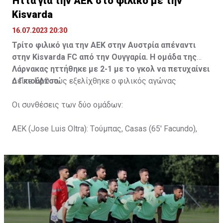
Ήττα για την ΑΕΚ στο φιλικό με την
Kisvarda
16.07.2023 20:30
Τρίτο φιλικό για την ΑΕΚ στην Αυστρία απέναντι
στην Kisvarda FC από την Ουγγαρία. Η ομάδα της
Λάρνακας ηττήθηκε με 2-1 με το γκολ να πετυχαίνει
ο Γκιούρτσο.
Δείτε
ΕΔΩ
πώς εξελίχθηκε ο φιλικός αγώνας
Οι συνθέσεις των δύο ομάδων:
ΑΕΚ (Jose Luis Oltra): Tούμπας, Casas (65' Facundo),
Gustavo (65' Pons), Trickovski (65' Lopes), Gama (65'
Gyurcso), Κaptoum (46' Καψής (65' Mάμας), Roberge (65'
Tomovic), Aνδρέου (65' Angel) , Κωνσταντή (65' Sol),
Τζιωρτζής (65' Faraj), Κατελάρης (65' Milicevic).
Στον πάγκο: Piric, Στυλιανίδης, Tomovic, Καψής, Sol,
Faraj, Lopes, Angel, Milicevic, Pons, Εγγλέζου, Facundo,