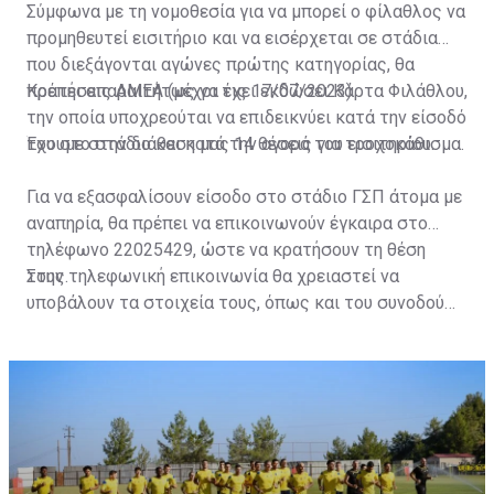
Σύμφωνα με τη νομοθεσία για να μπορεί ο φίλαθλος να
προμηθευτεί εισιτήριο και να εισέρχεται σε στάδια
που διεξάγονται αγώνες πρώτης κατηγορίας, θα
πρέπει απαραιτήτως να έχει εκδώσει Κάρτα Φιλάθλου,
Κρατήσεις ΑΜΕΑ (μέχρι τις 17/07/2023)
την οποία υποχρεούται να επιδεικνύει κατά την είσοδό
του στο στάδιο και κατά την αγορά του εισιτηρίου.
Έχουμε στην διάθεση μας 14 θέσεις για τροχοκάθισμα.
Για να εξασφαλίσουν είσοδο στο στάδιο ΓΣΠ άτομα με
αναπηρία, θα πρέπει να επικοινωνούν έγκαιρα στο
τηλέφωνο 22025429, ώστε να κρατήσουν τη θέση
τους.
Στην τηλεφωνική επικοινωνία θα χρειαστεί να
υποβάλουν τα στοιχεία τους, όπως και του συνοδού
τους. Τα στοιχεία που χρειάζονται είναι:
ονοματεπώνυμο, αριθμός πινακίδας αυτοκινήτου,
κάρτα ΑμεΑ και αριθμός κάρτας φιλάθλου του
συνοδού.»