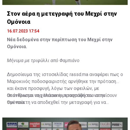
Η δημοσίευση κοινοποιήθηκε από το χρήστη サンフレッチェ広島 (@
Στον αέρα η μετεγραφή του Μεχρί στην
Ομόνοια
16.07.2023 17:54
Νέα δεδομένα στην περίπτωση του Μεχρί στην
Ομόνοια.
Μήνυμα με τριφύλλι από Φαμπιάνο
Δημοσίευμα της ιστοσελίδας rassd.ma αναφέρει πως ο
Μαροκινός ποδοσφαιριστής αρνήθηκε την πρόταση
και έκανε προσφυγή, λόγω των οφειλών, με
αποτέλεσμα να χαλάσει η μεταγραφή του στην
Οι άνθρωποι της Hassania προσπάθησαν να πείσουν
Ομόνοια.
τον παίκτη να αποδεχθεί την μεταγραφή για να
επωφεληθεί και ο ίδιος από το ποσό που θα κόστιζε η
μετακίνησή του, αλλά ο παίκτης αρνήθηκε και επέμεινε
να λύσει το συμβόλαιό του, ώστε να μετακομίσει