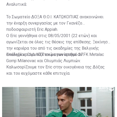
Αναλυτικά:
Το Σωματείο ΔΟΞΑ Θ.Ο.Ι. ΚΑΤΩΚΟΠΙΑΣ ανακοινώνει
την έναρξη συνεργασίας με τον Γκανέζο
ποδοσφαιριστή Eric Appiah.
Ο Eric γεννήθηκε στις 08/05/2001 (22 ετών) και
αγωνίζεται σε όλες τις θέσεις της επίθεσης. Ξεκίνησε
την καριέρα του από τις ακαδημίες της Βελγικής
ακαδημίας Club NXT ενώ αγωνίστηκε σε FK Metalac
Επέλεξε να αγωνίζεται με τον αριθμό 27.
Gornji Milanovac και Ολυμπιάς Λυμπιών.
Καλωσορίζουμε τον Eric στην οικογένεια της Δόξας
και του ευχόμαστε κάθε επιτυχία.