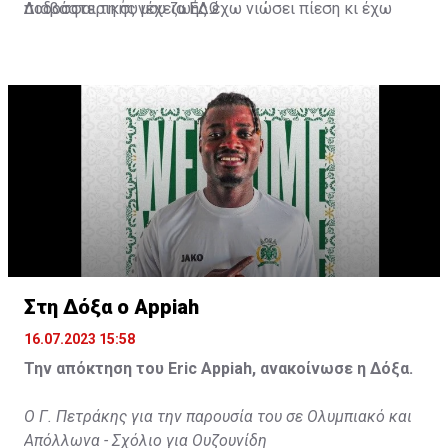
ποδοσφαιρικής μου ζωής έχω νιώσει πίεση κι έχω
Διαβάστε τη συνέχεια
ΕΔΩ
ανταποκριθεί. Πρέπει να κάνω το ίδιο, να σκοράρω
τέρματα που θα βοηθήσουν την ομάδα», δήλωσε ο
31χρονος άσος.
Στη Δόξα ο Appiah
16.07.2023 15:58
Την απόκτηση του Eric Appiah, ανακοίνωσε η Δόξα.
Ο Γ. Πετράκης για την παρουσία του σε Ολυμπιακό και
Απόλλωνα - Σχόλιο για Ουζουνίδη