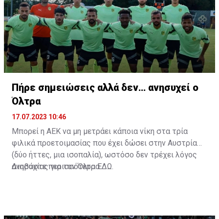
Πήρε σημειώσεις αλλά δεν… ανησυχεί ο
Όλτρα
17.07.2023 10:46
Μπορεί η ΑΕΚ να μη μετράει κάποια νίκη στα τρία
φιλικά προετοιμασίας που έχει δώσει στην Αυστρία
(δύο ήττες, μια ισοπαλία), ωστόσο δεν τρέχει λόγος
ανησυχίας για τον Όλτρα.
Διαβάστε περισσότερα
ΕΔΩ
.