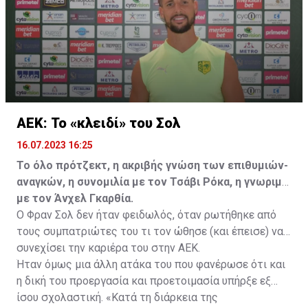
ελεύθερα σε οποιαδήποτε νέα ομάδα το τρέχον
καλοκαίρι.
ΑΕΚ: Το «κλειδί» του Σολ
16.07.2023 16:25
Το όλο πρότζεκτ, η ακριβής γνώση των επιθυμιών-
αναγκών, η συνομιλία με τον Τσάβι Ρόκα, η γνωριμία
με τον Άνχελ Γκαρθία.
Ο Φραν Σολ δεν ήταν φειδωλός, όταν ρωτήθηκε από
τους συμπατριώτες του τι τον ώθησε (και έπεισε) να
συνεχίσει την καριέρα του στην ΑΕΚ.
Ήταν όμως μια άλλη ατάκα του που φανέρωσε ότι και
η δική του προεργασία και προετοιμασία υπήρξε εξ
ίσου σχολαστική. «Κατά τη διάρκεια της