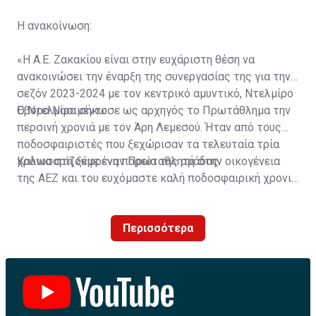
Η ανακοίνωση:
«Η Α.Ε. Ζακακίου είναι στην ευχάριστη θέση να
ανακοινώσει την έναρξη της συνεργασίας της για την
σεζόν 2023-2024 με τον κεντρικό αμυντικό, Ντελμίρο
Έβορα Νασιμέντο.
Ο Ντελμίρο σήκωσε ως αρχηγός το Πρωτάθλημα την
περσινή χρονιά με τον Άρη Λεμεσού. Ήταν από τους
ποδοσφαιριστές που ξεχώρισαν τα τελευταία τρία
χρόνια στη ξέφρενη πορεία της ομάδας.
Καλωσορίζουμε έναν Πρωταθλητή στην οικογένεια
της ΑΕΖ και του ευχόμαστε καλή ποδοσφαιρική χρονιά
με τα χρώματα της ομάδας μας!»
Περισσότερα