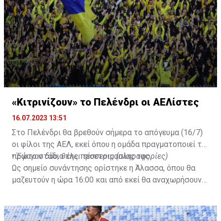
«Κιτρινίζουν» το Πελένδρι οι ΑΕΛίστες
16.07.2023 13:51
Στο Πελένδρι θα βρεθούν σήμερα το απόγευμα (16/7)
οι φίλοι της ΑΕΛ, εκεί όπου η ομάδα πραγματοποιεί το
πρώτο στάδιο της προετοιμασίας της.
•
Έφυγαν δύο, θέλει τέσσερις (πληροφορίες)
Ως σημείο συνάντησης ορίστηκε η Άλασσα, όπου θα
μαζευτούν η ώρα 16:00 και από εκεί θα αναχωρήσουν
με προορισμό το κοινοτικό γήπεδο Πελενδρίου, για να
δώοσυν το παρών τους στην απογευματινή προπόνηση
της ομάδας.