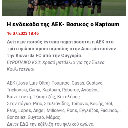
Gonzalez, Guyrcso, Μάμας.
Κisvarda FC (Milos Kruscic): Kovacs, Navratil, Raul, Szor,
Lippai, Alic, Kormendi, Makowski, Czekus, Ilievski,
H ενδεκάδα της ΑΕΚ- Βασικός ο Kaptoum
Spasic.
16.07.2023 18:46
Στον πάγκο: Petkovic, Cipetic, Kovasic, Jovicic, Szeles,
Δείτε με ποιούς έντεκα παρατάσσεται η ΑΕΚ στο
Vida, Otvos, Lucas, Camas, Mesanovic.
τρίτο φιλικό προετοιμασίας στην Αυστρία απέναντι
την Kisvarda FC από την Ουγγαρία.
ΕΥΡΩΠΑΪΚΟ Κ23: Χρυσό μετάλλιο για την Έλενα
Κουλιτσένκο!
ΑΕΚ (Jose Luis Oltra): Tούμπας, Casas, Gustavo,
Trickovski, Gama, Κaptoum, Roberge, Aνδρέου,
Κωνσταντή, Τζιωρτζής, Κατελάρης.
Στον πάγκο: Piric, Στυλιανίδης, Tomovic, Καψής, Sol,
Faraj, Lopes, Angel, Milicevic, Pons, Εγγλέζου, Facundo,
Gonzalez, Guyrcso, Μάμας.
Δείτε
ΕΔΩ
την εξέλιξη του φιλικού αγώνα.