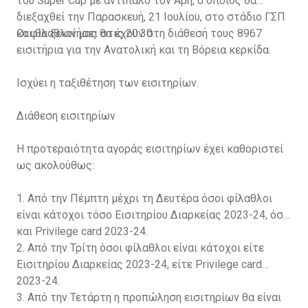
του Super Cup με αντίπαλο τον Άρη, ο οποίος θα
διεξαχθεί την Παρασκευή, 21 Ιουλίου, στο στάδιο ΓΣΠ
και θα ξεκινήσει στις 20:30.
Οι φίλαθλοί μας θα έχουν στη διάθεσή τους 8967
εισιτήρια για την Ανατολική και τη Βόρεια κερκίδα.
Ισχύει η ταξιθέτηση των εισιτηρίων.
Διάθεση εισιτηρίων
Η προτεραιότητα αγοράς εισιτηρίων έχει καθοριστεί
ως ακολούθως:
1. Από την Πέμπτη μέχρι τη Δευτέρα όσοι φίλαθλοι
είναι κάτοχοι τόσο Εισιτηρίου Διαρκείας 2023-24, όσο
και Privilege card 2023-24.
2. Από την Τρίτη όσοι φίλαθλοι είναι κάτοχοι είτε
Εισιτηρίου Διαρκείας 2023-24, είτε Privilege card
2023-24.
3. Από την Τετάρτη η προπώληση εισιτηρίων θα είναι