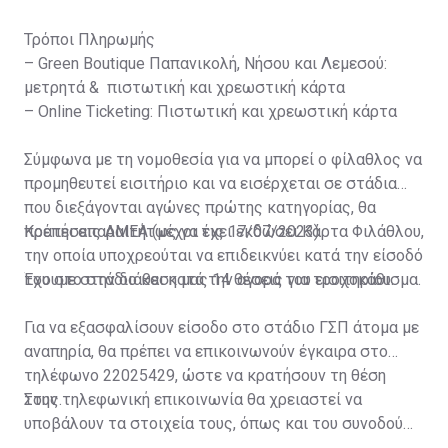
Τρόποι Πληρωμής
– Green Boutique Παπανικολή, Νήσου και Λεμεσού:
μετρητά & πιστωτική και χρεωστική κάρτα
– Online Ticketing: Πιστωτική και χρεωστική κάρτα
Σύμφωνα με τη νομοθεσία για να μπορεί ο φίλαθλος να
προμηθευτεί εισιτήριο και να εισέρχεται σε στάδια
που διεξάγονται αγώνες πρώτης κατηγορίας, θα
πρέπει απαραιτήτως να έχει εκδώσει Κάρτα Φιλάθλου,
Κρατήσεις ΑΜΕΑ (μέχρι τις 17/07/2023)
την οποία υποχρεούται να επιδεικνύει κατά την είσοδό
του στο στάδιο και κατά την αγορά του εισιτηρίου.
Έχουμε στην διάθεση μας 14 θέσεις για τροχοκάθισμα.
Για να εξασφαλίσουν είσοδο στο στάδιο ΓΣΠ άτομα με
αναπηρία, θα πρέπει να επικοινωνούν έγκαιρα στο
τηλέφωνο 22025429, ώστε να κρατήσουν τη θέση
τους.
Στην τηλεφωνική επικοινωνία θα χρειαστεί να
υποβάλουν τα στοιχεία τους, όπως και του συνοδού
τους. Τα στοιχεία που χρειάζονται είναι: