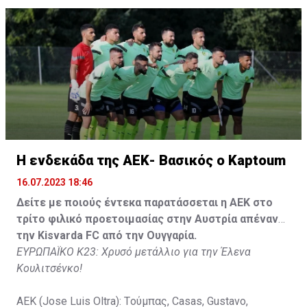
Gyurcso), Κaptoum (46' Καψής (65' Mάμας), Roberge (65'
Tomovic), Aνδρέου (65' Angel) , Κωνσταντή (65' Sol),
Τζιωρτζής (65' Faraj), Κατελάρης (65' Milicevic).
Στον πάγκο: Piric, Στυλιανίδης, Tomovic, Καψής, Sol,
Faraj, Lopes, Angel, Milicevic, Pons, Εγγλέζου, Facundo,
Gonzalez, Guyrcso, Μάμας.
Κisvarda FC (Milos Kruscic): Kovacs, Navratil, Raul, Szor,
Lippai, Alic, Kormendi, Makowski, Czekus, Ilievski,
H ενδεκάδα της ΑΕΚ- Βασικός ο Kaptoum
Spasic.
16.07.2023 18:46
Στον πάγκο: Petkovic, Cipetic, Kovasic, Jovicic, Szeles,
Δείτε με ποιούς έντεκα παρατάσσεται η ΑΕΚ στο
Vida, Otvos, Lucas, Camas, Mesanovic.
τρίτο φιλικό προετοιμασίας στην Αυστρία απέναντι
την Kisvarda FC από την Ουγγαρία.
ΕΥΡΩΠΑΪΚΟ Κ23: Χρυσό μετάλλιο για την Έλενα
Κουλιτσένκο!
ΑΕΚ (Jose Luis Oltra): Tούμπας, Casas, Gustavo,