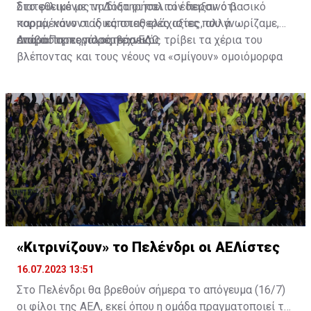
διατεθειμένος να διατηρήσει τον περσινό βασικό
Στο φιλικό με τη Δόξα οι παλιοί έδειξαν ότι
κορμό, κάνοντας κάποιες ελάχιστες, αλλά
παραμένουν οι ίδιες σταθερές αξίες που γνωρίζαμε,
απαραίτητες παρεμβάσεις.
ενώ ο Πορτογάλος τεχνικός τρίβει τα χέρια του
Διαβάστε περισσότερα
ΕΔΩ
.
βλέποντας και τους νέους να «σμίγουν» ομοιόμορφα
στο γήπεδο με το περσινό ρόστερ.
«Κιτρινίζουν» το Πελένδρι οι ΑΕΛίστες
16.07.2023 13:51
Στο Πελένδρι θα βρεθούν σήμερα το απόγευμα (16/7)
οι φίλοι της ΑΕΛ, εκεί όπου η ομάδα πραγματοποιεί το