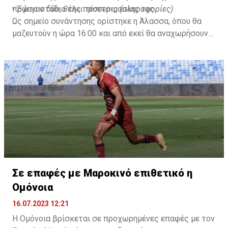
πρώτο στάδιο της προετοιμασίας της.
•
Έφυγαν δύο, θέλει τέσσερις (πληροφορίες)
Ως σημείο συνάντησης ορίστηκε η Άλασσα, όπου θα
μαζευτούν η ώρα 16:00 και από εκεί θα αναχωρήσουν
με προορισμό το κοινοτικό γήπεδο Πελενδρίου, για να
δώοσυν το παρών τους στην απογευματινή προπόνηση
της ομάδας.
Σε επαφές με Μαροκινό επιθετικό η
Ομόνοια
16.07.2023 12:21
Η Ομόνοια βρίσκεται σε προχωρημένες επαφές με τον