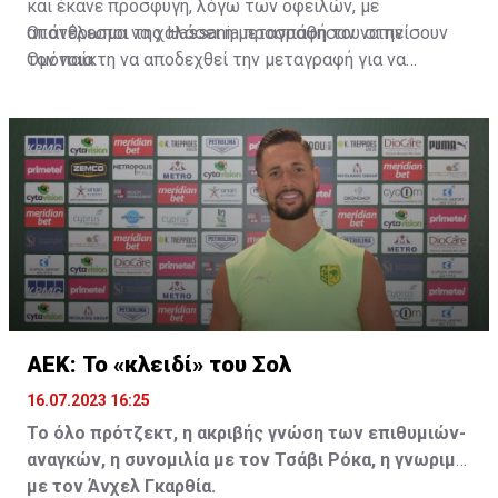
και έκανε προσφυγή, λόγω των οφειλών, με
αποτέλεσμα να χαλάσει η μεταγραφή του στην
Οι άνθρωποι της Hassania προσπάθησαν να πείσουν
Ομόνοια.
τον παίκτη να αποδεχθεί την μεταγραφή για να
επωφεληθεί και ο ίδιος από το ποσό που θα κόστιζε η
μετακίνησή του, αλλά ο παίκτης αρνήθηκε και επέμεινε
να λύσει το συμβόλαιό του, ώστε να μετακομίσει
ελεύθερα σε οποιαδήποτε νέα ομάδα το τρέχον
καλοκαίρι.
ΑΕΚ: Το «κλειδί» του Σολ
16.07.2023 16:25
Το όλο πρότζεκτ, η ακριβής γνώση των επιθυμιών-
αναγκών, η συνομιλία με τον Τσάβι Ρόκα, η γνωριμία
με τον Άνχελ Γκαρθία.