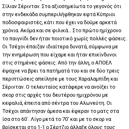
Σίλιαν Σέρινταν. Στα αξιοσημείωτα το γεγονός ότι
στην ενδεκάδα συμπεριλήφθηκαν εφτά Κύπριοι
ποδοσφαιριστές, κάτι που έχει να δούμε αρκετά
χρόνια. Ακόμα και σε φιλικά… Στο πρώτο ημίχρονο
το παιγνίδι δεν ήταν ποιοτικό χωρίς πολλές φάσεις.
Οι Τσέχοι έπαιζαν ιδιαίτερα δυνατά, σύμφωνα με
την ενημέρωση που είχαμε και ήταν επικίνδυνοι
στις στημένες φάσεις. Από την άλλη, ο ΑΠΟΕΛ
έψαχνε να βρει τα πατήματά του και σε δύο τρεις
περιπτώσεις απείλησε με τους Χαραλαμπίδη και
Σέρινταν. Ο τελευταίος κατάφερε να ανοίξει το
σκορ στις αρχές του δευτέρου ημιχρόνου με
κεφαλιά, έπειτα από σέντρα του Αλωνεύτη. Οι
Τσέχοι απάντησαν άμεσα και έφεραν το ματς στα
ίσα στο 60΄. Λίγο μετά το 70' και με το σκορ να
βρίσκεται στο 1-1 ο Σέρτζιο άλλαξε όλους τους