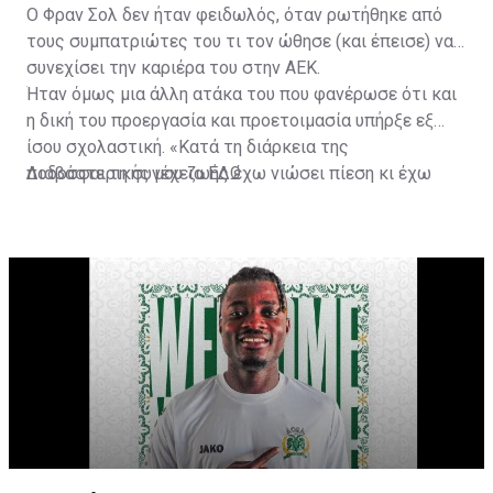
Ο Φραν Σολ δεν ήταν φειδωλός, όταν ρωτήθηκε από
τους συμπατριώτες του τι τον ώθησε (και έπεισε) να
συνεχίσει την καριέρα του στην ΑΕΚ.
Ήταν όμως μια άλλη ατάκα του που φανέρωσε ότι και
η δική του προεργασία και προετοιμασία υπήρξε εξ
ίσου σχολαστική. «Κατά τη διάρκεια της
ποδοσφαιρικής μου ζωής έχω νιώσει πίεση κι έχω
Διαβάστε τη συνέχεια
ΕΔΩ
ανταποκριθεί. Πρέπει να κάνω το ίδιο, να σκοράρω
τέρματα που θα βοηθήσουν την ομάδα», δήλωσε ο
31χρονος άσος.