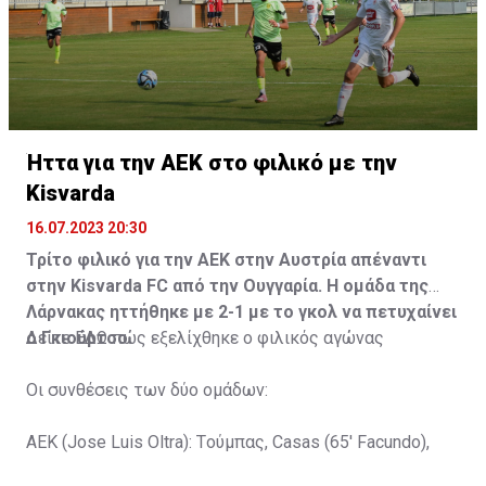
Ήττα για την ΑΕΚ στο φιλικό με την
Kisvarda
16.07.2023 20:30
Τρίτο φιλικό για την ΑΕΚ στην Αυστρία απέναντι
στην Kisvarda FC από την Ουγγαρία. Η ομάδα της
Λάρνακας ηττήθηκε με 2-1 με το γκολ να πετυχαίνει
ο Γκιούρτσο.
Δείτε
ΕΔΩ
πώς εξελίχθηκε ο φιλικός αγώνας
Οι συνθέσεις των δύο ομάδων:
ΑΕΚ (Jose Luis Oltra): Tούμπας, Casas (65' Facundo),
Gustavo (65' Pons), Trickovski (65' Lopes), Gama (65'