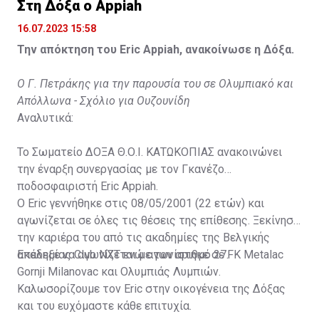
Στη Δόξα ο Appiah
16.07.2023 15:58
Την απόκτηση του Eric Appiah, ανακοίνωσε η Δόξα.
Ο Γ. Πετράκης για την παρουσία του σε Ολυμπιακό και
Απόλλωνα - Σχόλιο για Ουζουνίδη
Αναλυτικά:
Το Σωματείο ΔΟΞΑ Θ.Ο.Ι. ΚΑΤΩΚΟΠΙΑΣ ανακοινώνει
την έναρξη συνεργασίας με τον Γκανέζο
ποδοσφαιριστή Eric Appiah.
Ο Eric γεννήθηκε στις 08/05/2001 (22 ετών) και
αγωνίζεται σε όλες τις θέσεις της επίθεσης. Ξεκίνησε
την καριέρα του από τις ακαδημίες της Βελγικής
ακαδημίας Club NXT ενώ αγωνίστηκε σε FK Metalac
Επέλεξε να αγωνίζεται με τον αριθμό 27.
Gornji Milanovac και Ολυμπιάς Λυμπιών.
Καλωσορίζουμε τον Eric στην οικογένεια της Δόξας
και του ευχόμαστε κάθε επιτυχία.