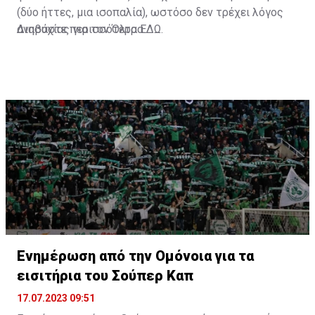
(δύο ήττες, μια ισοπαλία), ωστόσο δεν τρέχει λόγος
ανησυχίας για τον Όλτρα.
Διαβάστε περισσότερα
ΕΔΩ
.
Ενημέρωση από την Ομόνοια για τα
εισιτήρια του Σούπερ Καπ
17.07.2023 09:51