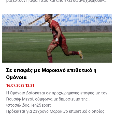
μαζευτούν η ώρα 16:00 και από εκεί θα αναχωρήσουν
με προορισμό το κοινοτικό γήπεδο Πελενδρίου, για να
δώοσυν το παρών τους στην απογευματινή προπόνηση
της ομάδας.
Σε επαφές με Μαροκινό επιθετικό η
Ομόνοια
16.07.2023 12:21
Η Ομόνοια βρίσκεται σε προχωρημένες επαφές με τον
Γιουσέφ Μεχρί, σύμφωνα με δημοσίευμα της
ιστοσελίδας, leh25sport.
Πρόκειται για 23χρονο Μαροκινό επιθετικό ο οποίος