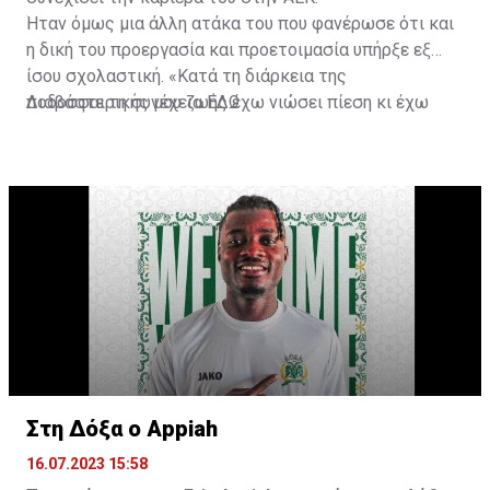
Ήταν όμως μια άλλη ατάκα του που φανέρωσε ότι και
η δική του προεργασία και προετοιμασία υπήρξε εξ
ίσου σχολαστική. «Κατά τη διάρκεια της
ποδοσφαιρικής μου ζωής έχω νιώσει πίεση κι έχω
Διαβάστε τη συνέχεια
ΕΔΩ
ανταποκριθεί. Πρέπει να κάνω το ίδιο, να σκοράρω
τέρματα που θα βοηθήσουν την ομάδα», δήλωσε ο
31χρονος άσος.
Στη Δόξα ο Appiah
16.07.2023 15:58