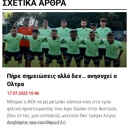
ΣΧΕΤΙΚΑ ΑΡΘΡΑ
Πήρε σημειώσεις αλλά δεν… ανησυχεί ο
Όλτρα
17.07.2023 10:46
Μπορεί η ΑΕΚ να μη μετράει κάποια νίκη στα τρία
φιλικά προετοιμασίας που έχει δώσει στην Αυστρία
(δύο ήττες, μια ισοπαλία), ωστόσο δεν τρέχει λόγος
ανησυχίας για τον Όλτρα.
Διαβάστε περισσότερα
ΕΔΩ
.