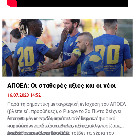
ΑΠΟΕΛ: Οι σταθερές αξίες και οι νέοι
16.07.2023 14:52
Παρά τη σημαντική μεταγραφική ενίσχυση του ΑΠΟΕΛ
(βλέπε έξι προσθήκες), ο Ρικάρντο Σα Πίντο δείχνει
διατεθειμένος να διατηρήσει τον περσινό βασικό
Στο φιλικό με τη Δόξα οι παλιοί έδειξαν ότι
κορμό, κάνοντας κάποιες ελάχιστες, αλλά
παραμένουν οι ίδιες σταθερές αξίες που γνωρίζαμε,
απαραίτητες παρεμβάσεις.
ενώ ο Πορτογάλος τεχνικός τρίβει τα χέρια του
Διαβάστε περισσότερα
ΕΔΩ
.