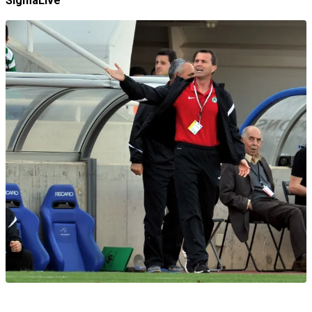
SigmaLive