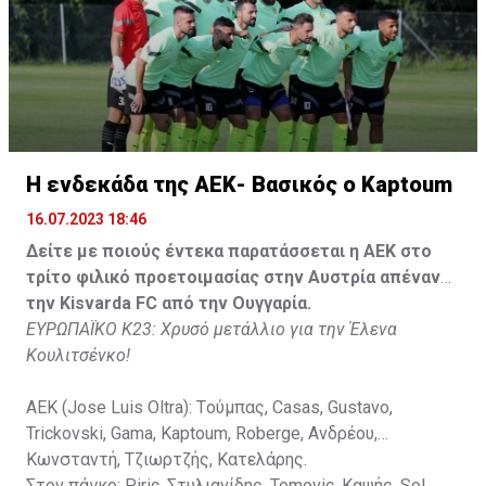
Στον πάγκο: Piric, Στυλιανίδης, Tomovic, Καψής, Sol,
Faraj, Lopes, Angel, Milicevic, Pons, Εγγλέζου, Facundo,
Gonzalez, Guyrcso, Μάμας.
Κisvarda FC (Milos Kruscic): Kovacs, Navratil, Raul, Szor,
Lippai, Alic, Kormendi, Makowski, Czekus, Ilievski,
H ενδεκάδα της ΑΕΚ- Βασικός ο Kaptoum
Spasic.
16.07.2023 18:46
Στον πάγκο: Petkovic, Cipetic, Kovasic, Jovicic, Szeles,
Δείτε με ποιούς έντεκα παρατάσσεται η ΑΕΚ στο
Vida, Otvos, Lucas, Camas, Mesanovic.
τρίτο φιλικό προετοιμασίας στην Αυστρία απέναντι
την Kisvarda FC από την Ουγγαρία.
ΕΥΡΩΠΑΪΚΟ Κ23: Χρυσό μετάλλιο για την Έλενα
Κουλιτσένκο!
ΑΕΚ (Jose Luis Oltra): Tούμπας, Casas, Gustavo,
Trickovski, Gama, Κaptoum, Roberge, Aνδρέου,
Κωνσταντή, Τζιωρτζής, Κατελάρης.
Στον πάγκο: Piric, Στυλιανίδης, Tomovic, Καψής, Sol,