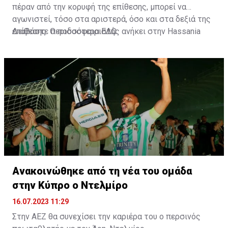
πέραν από την κορυφή της επίθεσης, μπορεί να
αγωνιστεί, τόσο στα αριστερά, όσο και στα δεξιά της
επίθεσης. Ο ποδοσφαιριστής ανήκει στην Hassania
Διαβάστε περισσότερα
ΕΔΩ
.
d'Agadir με την οποία διατηρεί συμβόλαιο μέχρι το
2026.
Ανακοινώθηκε από τη νέα του ομάδα
στην Κύπρο ο Ντελμίρο
16.07.2023 11:29
Στην ΑΕΖ θα συνεχίσει την καριέρα του ο περσινός