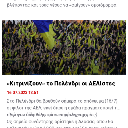
βλέποντας και τους νέους να «σμίγουν» ομοιόμορφα
στο γήπεδο με το περσινό ρόστερ.
«Κιτρινίζουν» το Πελένδρι οι ΑΕΛίστες
16.07.2023 13:51
Στο Πελένδρι θα βρεθούν σήμερα το απόγευμα (16/7)
οι φίλοι της ΑΕΛ, εκεί όπου η ομάδα πραγματοποιεί το
πρώτο στάδιο της προετοιμασίας της.
•
Έφυγαν δύο, θέλει τέσσερις (πληροφορίες)
Ως σημείο συνάντησης ορίστηκε η Άλασσα, όπου θα