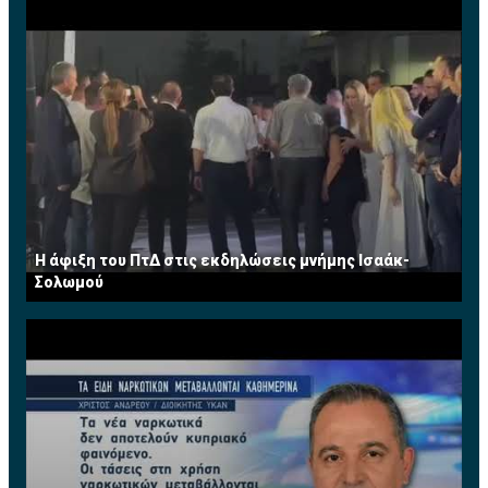
Η άφιξη του ΠτΔ στις εκδηλώσεις μνήμης Ισαάκ-
Σολωμού