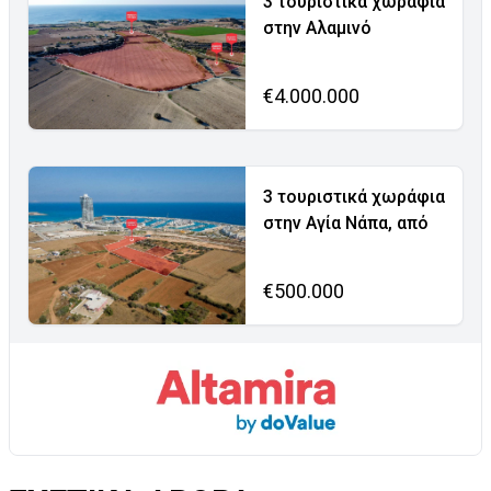
3 τουριστικά χωράφια
στην Αλαμινό
€4.000.000
3 τουριστικά χωράφια
στην Αγία Νάπα, από
€500.000