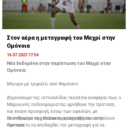
Η δημοσίευση κοινοποιήθηκε από το χρήστη サンフレッチェ広島 (@
Στον αέρα η μετεγραφή του Μεχρί στην
Ομόνοια
16.07.2023 17:54
Νέα δεδομένα στην περίπτωση του Μεχρί στην
Ομόνοια.
Μήνυμα με τριφύλλι από Φαμπιάνο
Δημοσίευμα της ιστοσελίδας rassd.ma αναφέρει πως ο
Μαροκινός ποδοσφαιριστής αρνήθηκε την πρόταση
και έκανε προσφυγή, λόγω των οφειλών, με
αποτέλεσμα να χαλάσει η μεταγραφή του στην
Οι άνθρωποι της Hassania προσπάθησαν να πείσουν
Ομόνοια.
τον παίκτη να αποδεχθεί την μεταγραφή για να