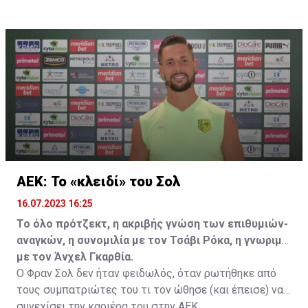
επωφεληθεί και ο ίδιος από το ποσό που θα κόστιζε η
μετακίνησή του, αλλά ο παίκτης αρνήθηκε και επέμεινε
να λύσει το συμβόλαιό του, ώστε να μετακομίσει
ελεύθερα σε οποιαδήποτε νέα ομάδα το τρέχον
καλοκαίρι.
ΑΕΚ: Το «κλειδί» του Σολ
16.07.2023 16:25
Το όλο πρότζεκτ, η ακριβής γνώση των επιθυμιών-
αναγκών, η συνομιλία με τον Τσάβι Ρόκα, η γνωριμία
με τον Άνχελ Γκαρθία.
Ο Φραν Σολ δεν ήταν φειδωλός, όταν ρωτήθηκε από
τους συμπατριώτες του τι τον ώθησε (και έπεισε) να
συνεχίσει την καριέρα του στην ΑΕΚ.