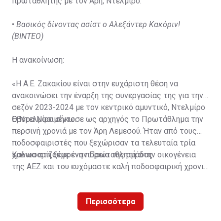
πρωταθλητής με τον Άρη, Ντελμίρο.
•
Βασικός δίνοντας ασίστ ο Αλεξάντερ Κακόριν!
(ΒΙΝΤΕΟ)
Η ανακοίνωση:
«Η Α.Ε. Ζακακίου είναι στην ευχάριστη θέση να
ανακοινώσει την έναρξη της συνεργασίας της για την
σεζόν 2023-2024 με τον κεντρικό αμυντικό, Ντελμίρο
Έβορα Νασιμέντο.
Ο Ντελμίρο σήκωσε ως αρχηγός το Πρωτάθλημα την
περσινή χρονιά με τον Άρη Λεμεσού. Ήταν από τους
ποδοσφαιριστές που ξεχώρισαν τα τελευταία τρία
χρόνια στη ξέφρενη πορεία της ομάδας.
Καλωσορίζουμε έναν Πρωταθλητή στην οικογένεια
της ΑΕΖ και του ευχόμαστε καλή ποδοσφαιρική χρονιά
με τα χρώματα της ομάδας μας!»
Περισσότερα