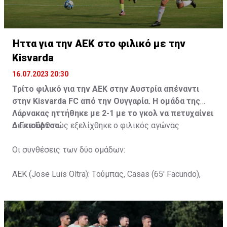
Ήττα για την ΑΕΚ στο φιλικό με την
Kisvarda
16.07.2023 20:30
Τρίτο φιλικό για την ΑΕΚ στην Αυστρία απέναντι
στην Kisvarda FC από την Ουγγαρία. Η ομάδα της
Λάρνακας ηττήθηκε με 2-1 με το γκολ να πετυχαίνει
ο Γκιούρτσο.
Δείτε
ΕΔΩ
πώς εξελίχθηκε ο φιλικός αγώνας
Οι συνθέσεις των δύο ομάδων:
ΑΕΚ (Jose Luis Oltra): Tούμπας, Casas (65' Facundo),
Gustavo (65' Pons), Trickovski (65' Lopes), Gama (65'
Gyurcso), Κaptoum (46' Καψής (65' Mάμας), Roberge (65'
Tomovic), Aνδρέου (65' Angel) , Κωνσταντή (65' Sol),
Τζιωρτζής (65' Faraj), Κατελάρης (65' Milicevic).