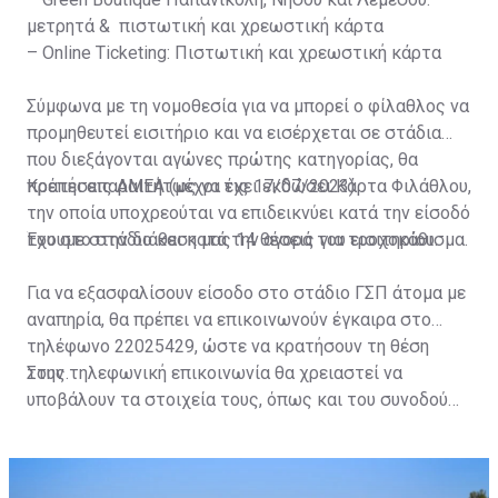
μετρητά & πιστωτική και χρεωστική κάρτα
– Online Ticketing: Πιστωτική και χρεωστική κάρτα
Σύμφωνα με τη νομοθεσία για να μπορεί ο φίλαθλος να
προμηθευτεί εισιτήριο και να εισέρχεται σε στάδια
που διεξάγονται αγώνες πρώτης κατηγορίας, θα
πρέπει απαραιτήτως να έχει εκδώσει Κάρτα Φιλάθλου,
Κρατήσεις ΑΜΕΑ (μέχρι τις 17/07/2023)
την οποία υποχρεούται να επιδεικνύει κατά την είσοδό
του στο στάδιο και κατά την αγορά του εισιτηρίου.
Έχουμε στην διάθεση μας 14 θέσεις για τροχοκάθισμα.
Για να εξασφαλίσουν είσοδο στο στάδιο ΓΣΠ άτομα με
αναπηρία, θα πρέπει να επικοινωνούν έγκαιρα στο
τηλέφωνο 22025429, ώστε να κρατήσουν τη θέση
τους.
Στην τηλεφωνική επικοινωνία θα χρειαστεί να
υποβάλουν τα στοιχεία τους, όπως και του συνοδού
τους. Τα στοιχεία που χρειάζονται είναι:
ονοματεπώνυμο, αριθμός πινακίδας αυτοκινήτου,
κάρτα ΑμεΑ και αριθμός κάρτας φιλάθλου του