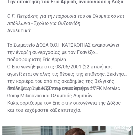
Την απόκτηση του Eric Appiah, ανακοίνωσε η Δόξα.
Ο Γ. Πετράκης για την παρουσία του σε Ολυμπιακό και
Απόλλωνα - Σχόλιο για Ουζουνίδη
Αναλυτικά:
Το Σωματείο ΔΟΞΑ Θ.Ο.Ι. ΚΑΤΩΚΟΠΙΑΣ ανακοινώνει
την έναρξη συνεργασίας με τον Γκανέζο
ποδοσφαιριστή Eric Appiah.
Ο Eric γεννήθηκε στις 08/05/2001 (22 ετών) και
αγωνίζεται σε όλες τις θέσεις της επίθεσης. Ξεκίνησε
την καριέρα του από τις ακαδημίες της Βελγικής
ακαδημίας Club NXT ενώ αγωνίστηκε σε FK Metalac
Επέλεξε να αγωνίζεται με τον αριθμό 27.
Gornji Milanovac και Ολυμπιάς Λυμπιών.
Καλωσορίζουμε τον Eric στην οικογένεια της Δόξας
και του ευχόμαστε κάθε επιτυχία.