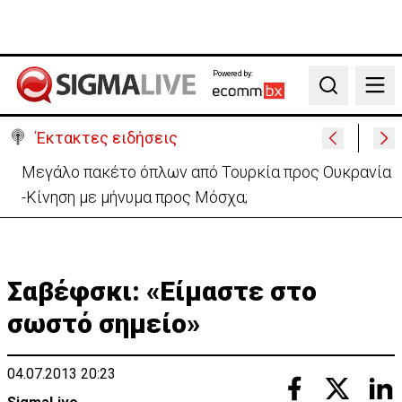
Powered by:
Search
Έκτακτες ειδήσεις
Μελέτησε το πόρισμα της φωτιάς στο Καλό Χωριό
ο Πάλμας- «Ουδέν σχόλιο»
Σαβέφσκι: «Είμαστε στο
σωστό σημείο»
04.07.2013 20:23