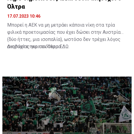
Όλτρα
17.07.2023 10:46
Μπορεί η ΑΕΚ να μη μετράει κάποια νίκη στα τρία
φιλικά προετοιμασίας που έχει δώσει στην Αυστρία
(δύο ήττες, μια ισοπαλία), ωστόσο δεν τρέχει λόγος
ανησυχίας για τον Όλτρα.
Διαβάστε περισσότερα
ΕΔΩ
.