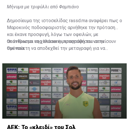
Μήνυμα με τριφύλλι από Φαμπιάνο
Δημοσίευμα της ιστοσελίδας rassd.ma αναφέρει πως ο
Μαροκινός ποδοσφαιριστής αρνήθηκε την πρόταση
και έκανε προσφυγή, λόγω των οφειλών, με
αποτέλεσμα να χαλάσει η μεταγραφή του στην
Οι άνθρωποι της Hassania προσπάθησαν να πείσουν
Ομόνοια.
τον παίκτη να αποδεχθεί την μεταγραφή για να
επωφεληθεί και ο ίδιος από το ποσό που θα κόστιζε η
μετακίνησή του, αλλά ο παίκτης αρνήθηκε και επέμεινε
να λύσει το συμβόλαιό του, ώστε να μετακομίσει
ελεύθερα σε οποιαδήποτε νέα ομάδα το τρέχον
καλοκαίρι.
ΑΕΚ: Το «κλειδί» του Σολ