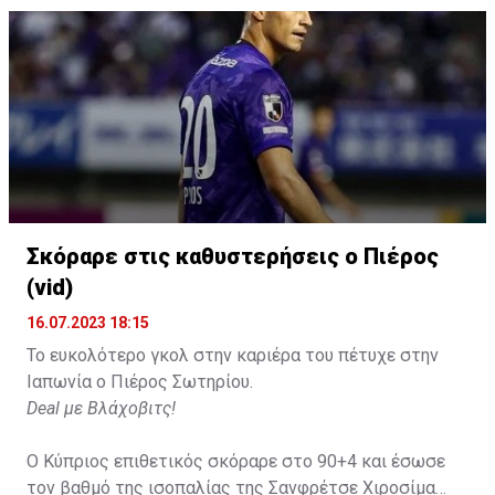
Σκόραρε στις καθυστερήσεις ο Πιέρος
(vid)
16.07.2023 18:15
Το ευκολότερο γκολ στην καριέρα του πέτυχε στην
Ιαπωνία ο Πιέρος Σωτηρίου.
Deal με Βλάχοβιτς!
Ο Κύπριος επιθετικός σκόραρε στο 90+4 και έσωσε
τον βαθμό της ισοπαλίας της Σανφρέτσε Χιροσίμα