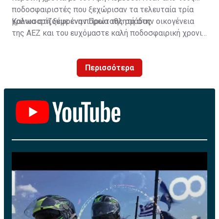
ποδοσφαιριστές που ξεχώρισαν τα τελευταία τρία
χρόνια στη ξέφρενη πορεία της ομάδας.
Καλωσορίζουμε έναν Πρωταθλητή στην οικογένεια
της ΑΕΖ και του ευχόμαστε καλή ποδοσφαιρική χρονιά
με τα χρώματα της ομάδας μας!»
Περισσότερα