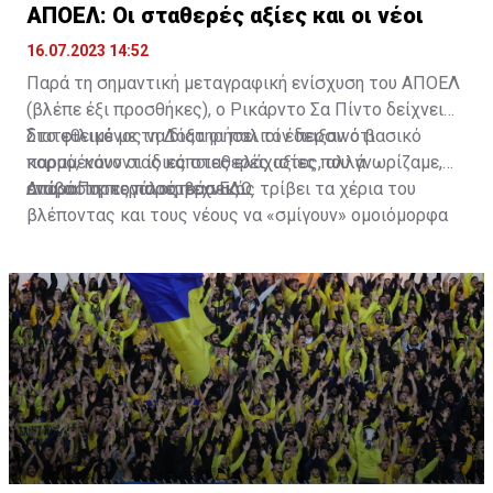
ΑΠΟΕΛ: Οι σταθερές αξίες και οι νέοι
16.07.2023 14:52
Παρά τη σημαντική μεταγραφική ενίσχυση του ΑΠΟΕΛ
(βλέπε έξι προσθήκες), ο Ρικάρντο Σα Πίντο δείχνει
διατεθειμένος να διατηρήσει τον περσινό βασικό
Στο φιλικό με τη Δόξα οι παλιοί έδειξαν ότι
κορμό, κάνοντας κάποιες ελάχιστες, αλλά
παραμένουν οι ίδιες σταθερές αξίες που γνωρίζαμε,
απαραίτητες παρεμβάσεις.
ενώ ο Πορτογάλος τεχνικός τρίβει τα χέρια του
Διαβάστε περισσότερα
ΕΔΩ
.
βλέποντας και τους νέους να «σμίγουν» ομοιόμορφα
στο γήπεδο με το περσινό ρόστερ.