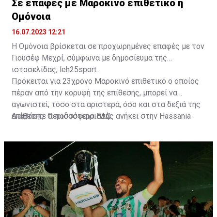
Σε επαφές με Μαροκινό επιθετικό η
Ομόνοια
16.07.2023 12:21
Η Ομόνοια βρίσκεται σε προχωρημένες επαφές με τον
Γιουσέφ Μεχρί, σύμφωνα με δημοσίευμα της
ιστοσελίδας, leh25sport.
Πρόκειται για 23χρονο Μαροκινό επιθετικό ο οποίος
πέραν από την κορυφή της επίθεσης, μπορεί να
αγωνιστεί, τόσο στα αριστερά, όσο και στα δεξιά της
επίθεσης. Ο ποδοσφαιριστής ανήκει στην Hassania
Διαβάστε περισσότερα
ΕΔΩ
.
d'Agadir με την οποία διατηρεί συμβόλαιο μέχρι το
2026.