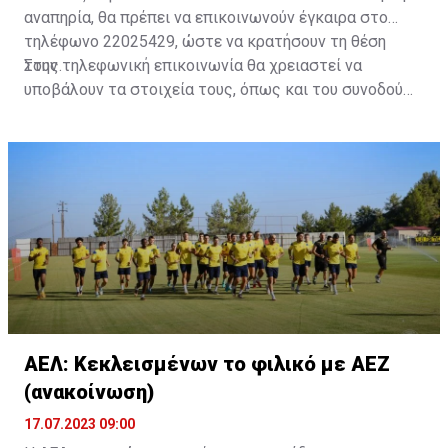
αναπηρία, θα πρέπει να επικοινωνούν έγκαιρα στο
τηλέφωνο 22025429, ώστε να κρατήσουν τη θέση
τους.
Στην τηλεφωνική επικοινωνία θα χρειαστεί να
υποβάλουν τα στοιχεία τους, όπως και του συνοδού
τους. Τα στοιχεία που χρειάζονται είναι:
ονοματεπώνυμο, αριθμός πινακίδας αυτοκινήτου,
κάρτα ΑμεΑ και αριθμός κάρτας φιλάθλου του
συνοδού.»
ΑΕΛ: Κεκλεισμένων το φιλικό με ΑΕΖ
(ανακοίνωση)
17.07.2023 09:00