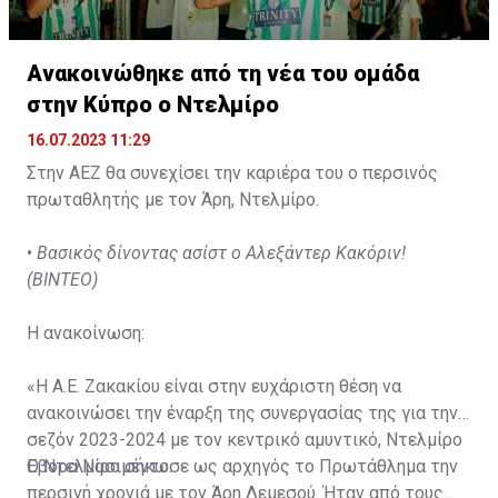
Ανακοινώθηκε από τη νέα του ομάδα
στην Κύπρο ο Ντελμίρο
16.07.2023 11:29
Στην ΑΕΖ θα συνεχίσει την καριέρα του ο περσινός
πρωταθλητής με τον Άρη, Ντελμίρο.
•
Βασικός δίνοντας ασίστ ο Αλεξάντερ Κακόριν!
(ΒΙΝΤΕΟ)
Η ανακοίνωση:
«Η Α.Ε. Ζακακίου είναι στην ευχάριστη θέση να
ανακοινώσει την έναρξη της συνεργασίας της για την
σεζόν 2023-2024 με τον κεντρικό αμυντικό, Ντελμίρο
Έβορα Νασιμέντο.
Ο Ντελμίρο σήκωσε ως αρχηγός το Πρωτάθλημα την
περσινή χρονιά με τον Άρη Λεμεσού. Ήταν από τους