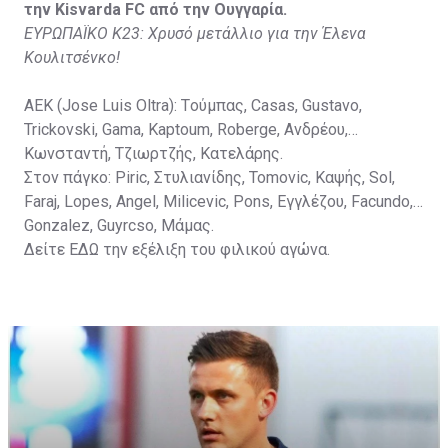
την Kisvarda FC από την Ουγγαρία.
ΕΥΡΩΠΑΪΚΟ Κ23: Χρυσό μετάλλιο για την Έλενα
Κουλιτσένκο!
ΑΕΚ (Jose Luis Oltra): Tούμπας, Casas, Gustavo,
Trickovski, Gama, Κaptoum, Roberge, Aνδρέου,
Κωνσταντή, Τζιωρτζής, Κατελάρης.
Στον πάγκο: Piric, Στυλιανίδης, Tomovic, Καψής, Sol,
Faraj, Lopes, Angel, Milicevic, Pons, Εγγλέζου, Facundo,
Gonzalez, Guyrcso, Μάμας.
Δείτε
ΕΔΩ
την εξέλιξη του φιλικού αγώνα.