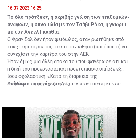
16.07.2023 16:25
Το όλο πρότζεκτ, η ακριβής γνώση των επιθυμιών-
αναγκών, η συνομιλία με τον Τσάβι Ρόκα, η γνωριμία
με τον Άνχελ Γκαρθία.
Ο Φραν Σολ δεν ήταν φειδωλός, όταν ρωτήθηκε από
τους συμπατριώτες του τι τον ώθησε (και έπεισε) να
συνεχίσει την καριέρα του στην ΑΕΚ.
Ήταν όμως μια άλλη ατάκα του που φανέρωσε ότι και
η δική του προεργασία και προετοιμασία υπήρξε εξ
ίσου σχολαστική. «Κατά τη διάρκεια της
ποδοσφαιρικής μου ζωής έχω νιώσει πίεση κι έχω
Διαβάστε τη συνέχεια
ΕΔΩ
ανταποκριθεί. Πρέπει να κάνω το ίδιο, να σκοράρω
τέρματα που θα βοηθήσουν την ομάδα», δήλωσε ο
31χρονος άσος.