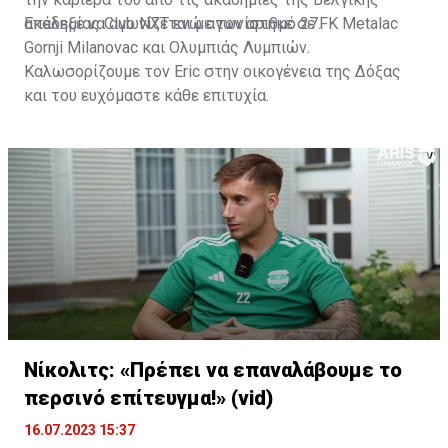
ακαδημίας Club NXT ενώ αγωνίστηκε σε FK Metalac
Επέλεξε να αγωνίζεται με τον αριθμό 27.
Gornji Milanovac και Ολυμπιάς Λυμπιών.
Καλωσορίζουμε τον Eric στην οικογένεια της Δόξας
και του ευχόμαστε κάθε επιτυχία.
Νίκολιτς: «Πρέπει να επαναλάβουμε το
περσινό επίτευγμα!» (vid)
16.07.2023 15:37