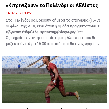
«Κιτρινίζουν» το Πελένδρι οι ΑΕΛίστες
16.07.2023 13:51
Στο Πελένδρι θα βρεθούν σήμερα το απόγευμα (16/7)
οι φίλοι της ΑΕΛ, εκεί όπου η ομάδα πραγματοποιεί το
πρώτο στάδιο της προετοιμασίας της.
•
Έφυγαν δύο, θέλει τέσσερις (πληροφορίες)
Ως σημείο συνάντησης ορίστηκε η Άλασσα, όπου θα
μαζευτούν η ώρα 16:00 και από εκεί θα αναχωρήσουν
με προορισμό το κοινοτικό γήπεδο Πελενδρίου, για να
δώοσυν το παρών τους στην απογευματινή προπόνηση
της ομάδας.