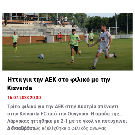
Ήττα για την ΑΕΚ στο φιλικό με την
Kisvarda
16.07.2023 20:30
Τρίτο φιλικό για την ΑΕΚ στην Αυστρία απέναντι
στην Kisvarda FC από την Ουγγαρία. Η ομάδα της
Λάρνακας ηττήθηκε με 2-1 με το γκολ να πετυχαίνει
ο Γκιούρτσο.
Δείτε
ΕΔΩ
πώς εξελίχθηκε ο φιλικός αγώνας