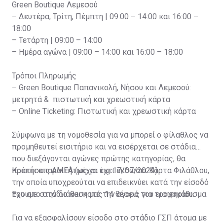
Green Boutique Λεμεσού
– Δευτέρα, Τρίτη, Πέμπτη | 09:00 – 14:00 και 16:00 –
18:00
– Τετάρτη | 09:00 – 14:00
– Ημέρα αγώνα | 09:00 – 14:00 και 16:00 – 18:00
Τρόποι Πληρωμής
– Green Boutique Παπανικολή, Νήσου και Λεμεσού:
μετρητά & πιστωτική και χρεωστική κάρτα
– Online Ticketing: Πιστωτική και χρεωστική κάρτα
Σύμφωνα με τη νομοθεσία για να μπορεί ο φίλαθλος να
προμηθευτεί εισιτήριο και να εισέρχεται σε στάδια
που διεξάγονται αγώνες πρώτης κατηγορίας, θα
πρέπει απαραιτήτως να έχει εκδώσει Κάρτα Φιλάθλου,
Κρατήσεις ΑΜΕΑ (μέχρι τις 17/07/2023)
την οποία υποχρεούται να επιδεικνύει κατά την είσοδό
του στο στάδιο και κατά την αγορά του εισιτηρίου.
Έχουμε στην διάθεση μας 14 θέσεις για τροχοκάθισμα.
Για να εξασφαλίσουν είσοδο στο στάδιο ΓΣΠ άτομα με