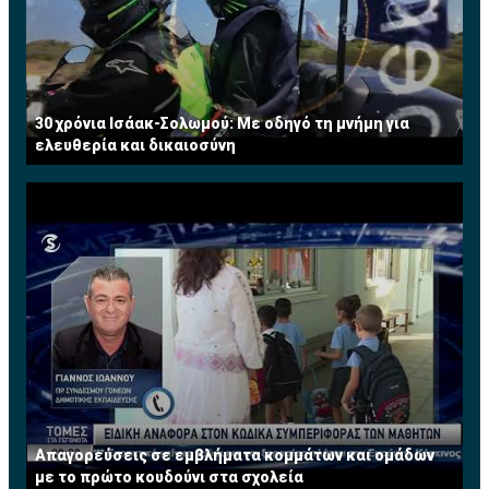
30 χρόνια Ισάακ-Σολωμού: Με οδηγό τη μνήμη για
ελευθερία και δικαιοσύνη
Απαγορεύσεις σε εμβλήματα κομμάτων και ομάδων
με το πρώτο κουδούνι στα σχολεία