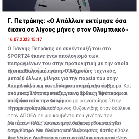
Γ. Πετράκης: «Ο Απόλλων εκτίμησε όσα
έκανα σε λίγους μήνες στον Ολυμπιακό»
16.07.2023 15:17
Ο Γιάννης Πετράκης σε συνέντευξή του στο
SPORT24 έκανε έναν απολογισμό των
πεπραγμένων του στην προπονητική με την οποία
έχει παθολογική αγάπη. Ο 64χρονος τεχνικός,
Η τοποθέτησή του για τον Ουζουνίδη:
μεταξύ άλλων, μίλησε για την πορεία του στην
Κύπρο αλλά και για τον προπονητή που έριξε το
Από όλους τους συναδέλφους εισέπραξα σεβασμό. Και
όνομα του στο τραπέζι, για να έρθει η πρόταση και
από τους Έλληνες και από τους ξένους. Πάντα μου
να εργαστεί στην Κύπρο.
απέδιδαν κάτι που με γέμισε με ικανοποίηση. Όταν
πήγα στην Κύπρο, ο Μαρίνος Ουζουνίδης όταν δούλευε
Η πορεία στην Κύπρο
στον ΑΠΟΕΛ σε μια κουβέντα που γινόταν τον
ρωτήσαν ποιος προπονητής θα μπορούσε να έρθει
Μετά τον ΠΑΣ Γιάννινα ακολούθησε η Κύπρος, για
στην Κύπρο. Και εκείνος υπέδειξε εμένα. Αυτός έβαλε
λογαριασμό του Ολυμπιακού Λευκωσίας και του
την πρώτη σπίθα και ήταν η αιτία που πήγα εκεί. Να
Απόλλωνα Λεμεσού αντίστοιχα. Μια εμπειρία για την