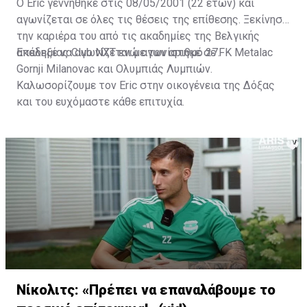
Ο Eric γεννήθηκε στις 08/05/2001 (22 ετών) και
αγωνίζεται σε όλες τις θέσεις της επίθεσης. Ξεκίνησε
την καριέρα του από τις ακαδημίες της Βελγικής
ακαδημίας Club NXT ενώ αγωνίστηκε σε FK Metalac
Επέλεξε να αγωνίζεται με τον αριθμό 27.
Gornji Milanovac και Ολυμπιάς Λυμπιών.
Καλωσορίζουμε τον Eric στην οικογένεια της Δόξας
και του ευχόμαστε κάθε επιτυχία.
Νίκολιτς: «Πρέπει να επαναλάβουμε το