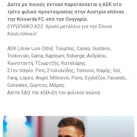
Στον πάγκο: Petkovic, Cipetic, Kovasic, Jovicic, Szeles,
Δείτε με ποιούς έντεκα παρατάσσεται η ΑΕΚ στο
Vida, Otvos, Lucas, Camas, Mesanovic.
τρίτο φιλικό προετοιμασίας στην Αυστρία απέναντι
την Kisvarda FC από την Ουγγαρία.
ΕΥΡΩΠΑΪΚΟ Κ23: Χρυσό μετάλλιο για την Έλενα
Κουλιτσένκο!
ΑΕΚ (Jose Luis Oltra): Tούμπας, Casas, Gustavo,
Trickovski, Gama, Κaptoum, Roberge, Aνδρέου,
Κωνσταντή, Τζιωρτζής, Κατελάρης.
Στον πάγκο: Piric, Στυλιανίδης, Tomovic, Καψής, Sol,
Faraj, Lopes, Angel, Milicevic, Pons, Εγγλέζου, Facundo,
Gonzalez, Guyrcso, Μάμας.
Δείτε
ΕΔΩ
την εξέλιξη του φιλικού αγώνα.