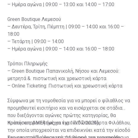
– Ημέρα αγώνα | 09:00 – 13:00 και 14:00 – 17:00
Green Boutique Λεμεσού
– Δευτέρα, Τρίτη, Πέμπτη | 09:00 – 14:00 και 16:00 –
18:00
– Τετάρτη | 09:00 – 14:00
– Ημέρα αγώνα | 09:00 – 14:00 και 16:00 – 18:00
Τρόποι Πληρωμής
– Green Boutique Παπανικολή, Νήσου και Λεμεσού:
μετρητά & πιστωτική και χρεωστική κάρτα
– Online Ticketing: Πιστωτική και χρεωστική κάρτα
Σύμφωνα με τη νομοθεσία για να μπορεί ο φίλαθλος να
προμηθευτεί εισιτήριο και να εισέρχεται σε στάδια
που διεξάγονται αγώνες πρώτης κατηγορίας, θα
πρέπει απαραιτήτως να έχει εκδώσει Κάρτα Φιλάθλου,
Κρατήσεις ΑΜΕΑ (μέχρι τις 17/07/2023)
την οποία υποχρεούται να επιδεικνύει κατά την είσοδό
του στο στάδιο και κατά την αγορά του εισιτηρίου.
Έχουμε στην διάθεση μας 14 θέσεις για τροχοκάθισμα.