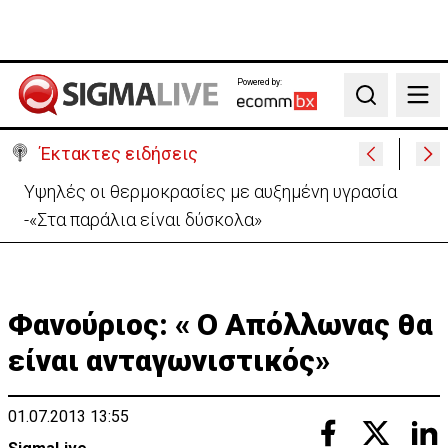
Powered by:
Search
Έκτακτες ειδήσεις
«Βολές» ΠτΔ σε ΔΗΣΥ και ΑΚΕΛ: «Το πάρτι έχει
τελειώσει με τους διορισμούς»
Φανούριος: « Ο Απόλλωνας θα
είναι ανταγωνιστικός»
01.07.2013 13:55