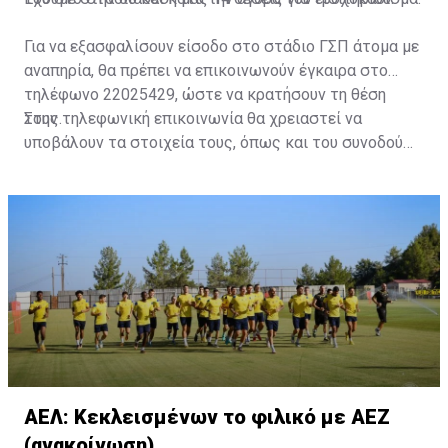
Για να εξασφαλίσουν είσοδο στο στάδιο ΓΣΠ άτομα με
αναπηρία, θα πρέπει να επικοινωνούν έγκαιρα στο
τηλέφωνο 22025429, ώστε να κρατήσουν τη θέση
τους.
Στην τηλεφωνική επικοινωνία θα χρειαστεί να
υποβάλουν τα στοιχεία τους, όπως και του συνοδού
τους. Τα στοιχεία που χρειάζονται είναι:
ονοματεπώνυμο, αριθμός πινακίδας αυτοκινήτου,
κάρτα ΑμεΑ και αριθμός κάρτας φιλάθλου του
συνοδού.»
ΑΕΛ: Κεκλεισμένων το φιλικό με ΑΕΖ
(ανακοίνωση)