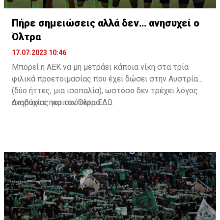
Πήρε σημειώσεις αλλά δεν… ανησυχεί ο
Όλτρα
17.07.2023 10:46
Μπορεί η ΑΕΚ να μη μετράει κάποια νίκη στα τρία
φιλικά προετοιμασίας που έχει δώσει στην Αυστρία
(δύο ήττες, μια ισοπαλία), ωστόσο δεν τρέχει λόγος
ανησυχίας για τον Όλτρα.
Διαβάστε περισσότερα
ΕΔΩ
.