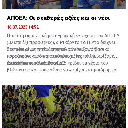
ΑΠΟΕΛ: Οι σταθερές αξίες και οι νέοι
16.07.2023 14:52
Παρά τη σημαντική μεταγραφική ενίσχυση του ΑΠΟΕΛ
(βλέπε έξι προσθήκες), ο Ρικάρντο Σα Πίντο δείχνει
διατεθειμένος να διατηρήσει τον περσινό βασικό
Στο φιλικό με τη Δόξα οι παλιοί έδειξαν ότι
κορμό, κάνοντας κάποιες ελάχιστες, αλλά
παραμένουν οι ίδιες σταθερές αξίες που γνωρίζαμε,
απαραίτητες παρεμβάσεις.
ενώ ο Πορτογάλος τεχνικός τρίβει τα χέρια του
Διαβάστε περισσότερα
ΕΔΩ
.
βλέποντας και τους νέους να «σμίγουν» ομοιόμορφα
στο γήπεδο με το περσινό ρόστερ.