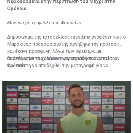
Νέα δεδομένα στην περίπτωση του Μεχρί στην
Ομόνοια.
Μήνυμα με τριφύλλι από Φαμπιάνο
Δημοσίευμα της ιστοσελίδας rassd.ma αναφέρει πως ο
Μαροκινός ποδοσφαιριστής αρνήθηκε την πρόταση
και έκανε προσφυγή, λόγω των οφειλών, με
αποτέλεσμα να χαλάσει η μεταγραφή του στην
Οι άνθρωποι της Hassania προσπάθησαν να πείσουν
Ομόνοια.
τον παίκτη να αποδεχθεί την μεταγραφή για να
επωφεληθεί και ο ίδιος από το ποσό που θα κόστιζε η
μετακίνησή του, αλλά ο παίκτης αρνήθηκε και επέμεινε
να λύσει το συμβόλαιό του, ώστε να μετακομίσει
ελεύθερα σε οποιαδήποτε νέα ομάδα το τρέχον
καλοκαίρι.