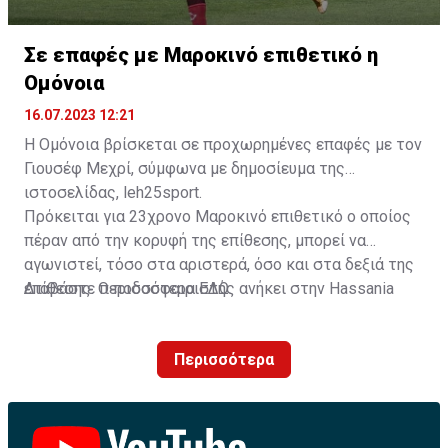
Σε επαφές με Μαροκινό επιθετικό η
Ομόνοια
16.07.2023 12:21
Η Ομόνοια βρίσκεται σε προχωρημένες επαφές με τον
Γιουσέφ Μεχρί, σύμφωνα με δημοσίευμα της
ιστοσελίδας, leh25sport.
Πρόκειται για 23χρονο Μαροκινό επιθετικό ο οποίος
πέραν από την κορυφή της επίθεσης, μπορεί να
αγωνιστεί, τόσο στα αριστερά, όσο και στα δεξιά της
επίθεσης. Ο ποδοσφαιριστής ανήκει στην Hassania
Διαβάστε περισσότερα
ΕΔΩ
.
d'Agadir με την οποία διατηρεί συμβόλαιο μέχρι το
2026.
Περισσότερα