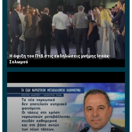
Η άφιξη του ΠτΔ στις εκδηλώσεις μνήμης Ισαάκ-
Σολωμού