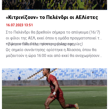
«Κιτρινίζουν» το Πελένδρι οι ΑΕΛίστες
16.07.2023 13:51
Στο Πελένδρι θα βρεθούν σήμερα το απόγευμα (16/7)
οι φίλοι της ΑΕΛ, εκεί όπου η ομάδα πραγματοποιεί το
πρώτο στάδιο της προετοιμασίας της.
•
Έφυγαν δύο, θέλει τέσσερις (πληροφορίες)
Ως σημείο συνάντησης ορίστηκε η Άλασσα, όπου θα
μαζευτούν η ώρα 16:00 και από εκεί θα αναχωρήσουν
με προορισμό το κοινοτικό γήπεδο Πελενδρίου, για να
δώοσυν το παρών τους στην απογευματινή προπόνηση
της ομάδας.