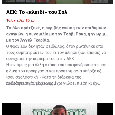
ΑΕΚ: Το «κλειδί» του Σολ
16.07.2023 16:25
Το όλο πρότζεκτ, η ακριβής γνώση των επιθυμιών-
αναγκών, η συνομιλία με τον Τσάβι Ρόκα, η γνωριμία
με τον Άνχελ Γκαρθία.
Ο Φραν Σολ δεν ήταν φειδωλός, όταν ρωτήθηκε από
τους συμπατριώτες του τι τον ώθησε (και έπεισε) να
συνεχίσει την καριέρα του στην ΑΕΚ.
Ήταν όμως μια άλλη ατάκα του που φανέρωσε ότι και
η δική του προεργασία και προετοιμασία υπήρξε εξ
ίσου σχολαστική. «Κατά τη διάρκεια της
ποδοσφαιρικής μου ζωής έχω νιώσει πίεση κι έχω
Διαβάστε τη συνέχεια
ΕΔΩ
ανταποκριθεί. Πρέπει να κάνω το ίδιο, να σκοράρω
τέρματα που θα βοηθήσουν την ομάδα», δήλωσε ο
31χρονος άσος.