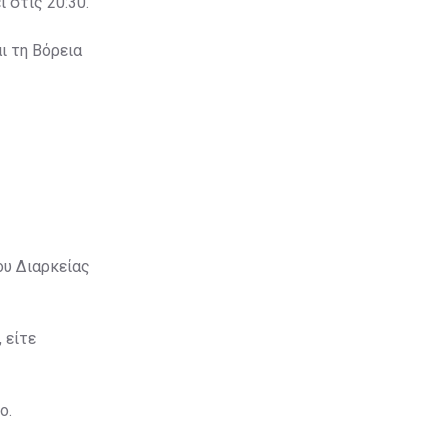
 στις 20:30.
ι τη Βόρεια
ου Διαρκείας
 είτε
ο.