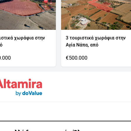
ιστικά χωράφια στην
3 τουριστικά χωράφια στην
νό
Αγία Νάπα, από
0.000
€500.000