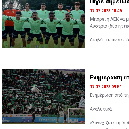
Πήρε σημειώσ
17.07.2023 10:46
Μπορεί η ΑΕΚ να μ
Αυστρία (δύο ήττε
Διαβάστε περισσ
Ενημέρωση από
17.07.2023 09:51
Ενημέρωση από την
Αναλυτικά:
«Συνεχίζεται η δι