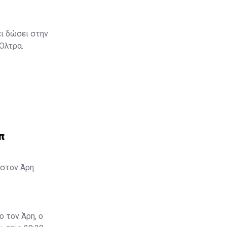
ει δώσει στην
 Όλτρα.
π
στον Άρη.
ο τον Άρη, ο