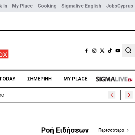
 In
My Place
Cooking
Sigmalive English
JobsCyprus
Sear
TODAY
ΣΗΜΕΡΙΝΗ
MY PLACE
ίμνι
Ροή Ειδήσεων
Περισσότερα