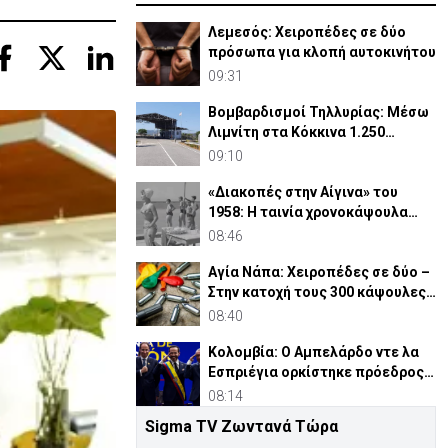
Λεμεσός: Χειροπέδες σε δύο
πρόσωπα για κλοπή αυτοκινήτου
09:31
Βομβαρδισμοί Τηλλυρίας: Μέσω
Λιμνίτη στα Κόκκινα 1.250
Τουρκοκύπριοι
09:10
«Διακοπές στην Αίγινα» του
1958: Η ταινία χρονοκάψουλα
μιας Ελλάδας που χάθηκε
08:46
Αγία Νάπα: Χειροπέδες σε δύο –
Στην κατοχή τους 300 κάψουλες
«laughing gas»
08:40
Κολομβία: Ο Αμπελάρδο ντε λα
Εσπριέγια ορκίστηκε πρόεδρος
της χώρας
08:14
Sigma TV Ζωντανά Τώρα
Τηλλυρία: 62 χρόνια από τους