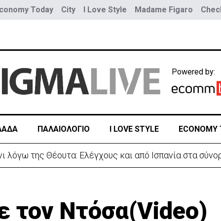
conomy Today
City
I Love Style
Madame Figaro
Check
Powered by:
ΛΑΔΑ
ΠΑΛΑΙΟΛΟΓΙΟ
I LOVE STYLE
ECONOMY 
νίες Ισαάκ-Σολωμού-Εκδήλωση μνήμης απόψε στο Παραλ
ε τον Ντόσα(Video)