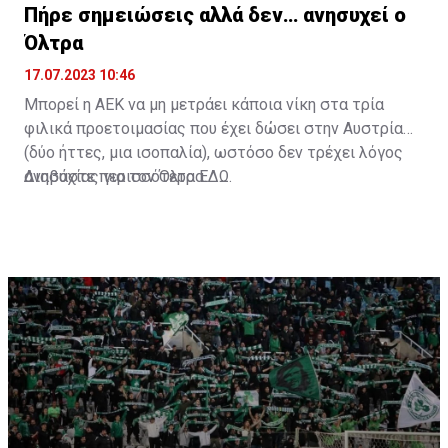
Πήρε σημειώσεις αλλά δεν… ανησυχεί ο
Όλτρα
17.07.2023 10:46
Μπορεί η ΑΕΚ να μη μετράει κάποια νίκη στα τρία
φιλικά προετοιμασίας που έχει δώσει στην Αυστρία
(δύο ήττες, μια ισοπαλία), ωστόσο δεν τρέχει λόγος
ανησυχίας για τον Όλτρα.
Διαβάστε περισσότερα
ΕΔΩ
.