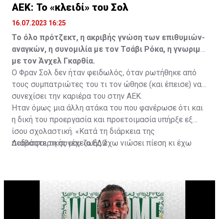
ΑΕΚ: Το «κλειδί» του Σολ
16.07.2023 16:25
Το όλο πρότζεκτ, η ακριβής γνώση των επιθυμιών-
αναγκών, η συνομιλία με τον Τσάβι Ρόκα, η γνωριμία
με τον Άνχελ Γκαρθία.
Ο Φραν Σολ δεν ήταν φειδωλός, όταν ρωτήθηκε από
τους συμπατριώτες του τι τον ώθησε (και έπεισε) να
συνεχίσει την καριέρα του στην ΑΕΚ.
Ήταν όμως μια άλλη ατάκα του που φανέρωσε ότι και
η δική του προεργασία και προετοιμασία υπήρξε εξ
ίσου σχολαστική. «Κατά τη διάρκεια της
ποδοσφαιρικής μου ζωής έχω νιώσει πίεση κι έχω
Διαβάστε τη συνέχεια
ΕΔΩ
ανταποκριθεί. Πρέπει να κάνω το ίδιο, να σκοράρω
τέρματα που θα βοηθήσουν την ομάδα», δήλωσε ο
31χρονος άσος.