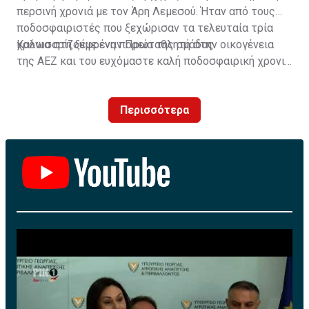
περσινή χρονιά με τον Άρη Λεμεσού. Ήταν από τους
ποδοσφαιριστές που ξεχώρισαν τα τελευταία τρία
χρόνια στη ξέφρενη πορεία της ομάδας.
Καλωσορίζουμε έναν Πρωταθλητή στην οικογένεια
της ΑΕΖ και του ευχόμαστε καλή ποδοσφαιρική χρονιά
με τα χρώματα της ομάδας μας!»
Περισσότερα