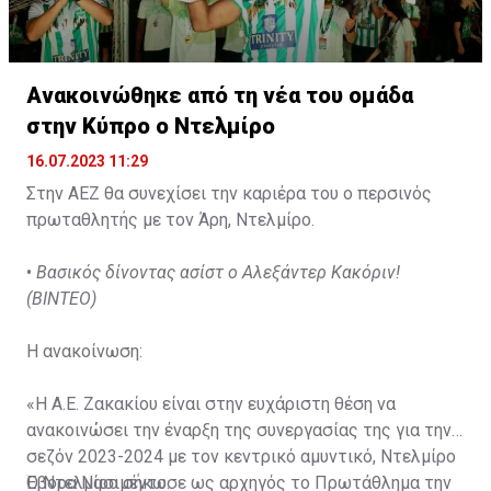
Ανακοινώθηκε από τη νέα του ομάδα
στην Κύπρο ο Ντελμίρο
16.07.2023 11:29
Στην ΑΕΖ θα συνεχίσει την καριέρα του ο περσινός
πρωταθλητής με τον Άρη, Ντελμίρο.
•
Βασικός δίνοντας ασίστ ο Αλεξάντερ Κακόριν!
(ΒΙΝΤΕΟ)
Η ανακοίνωση:
«Η Α.Ε. Ζακακίου είναι στην ευχάριστη θέση να
ανακοινώσει την έναρξη της συνεργασίας της για την
σεζόν 2023-2024 με τον κεντρικό αμυντικό, Ντελμίρο
Έβορα Νασιμέντο.
Ο Ντελμίρο σήκωσε ως αρχηγός το Πρωτάθλημα την