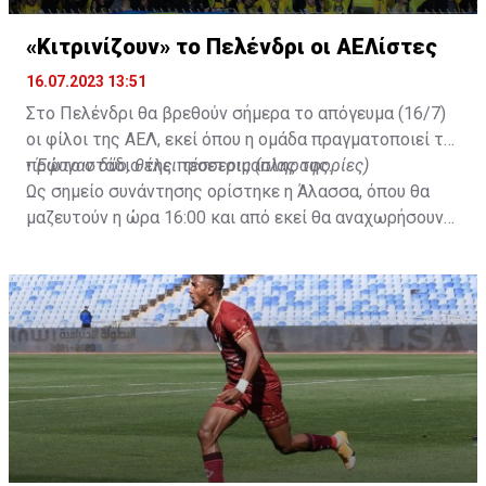
«Κιτρινίζουν» το Πελένδρι οι ΑΕΛίστες
16.07.2023 13:51
Στο Πελένδρι θα βρεθούν σήμερα το απόγευμα (16/7)
οι φίλοι της ΑΕΛ, εκεί όπου η ομάδα πραγματοποιεί το
πρώτο στάδιο της προετοιμασίας της.
•
Έφυγαν δύο, θέλει τέσσερις (πληροφορίες)
Ως σημείο συνάντησης ορίστηκε η Άλασσα, όπου θα
μαζευτούν η ώρα 16:00 και από εκεί θα αναχωρήσουν
με προορισμό το κοινοτικό γήπεδο Πελενδρίου, για να
δώοσυν το παρών τους στην απογευματινή προπόνηση
της ομάδας.