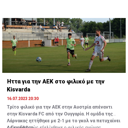
Ήττα για την ΑΕΚ στο φιλικό με την
Kisvarda
16.07.2023 20:30
Τρίτο φιλικό για την ΑΕΚ στην Αυστρία απέναντι
στην Kisvarda FC από την Ουγγαρία. Η ομάδα της
Λάρνακας ηττήθηκε με 2-1 με το γκολ να πετυχαίνει
ο Γκιούρτσο.
Δείτε
ΕΔΩ
πώς εξελίχθηκε ο φιλικός αγώνας