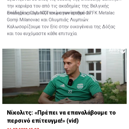
την καριέρα του από τις ακαδημίες της Βελγικής
ακαδημίας Club NXT ενώ αγωνίστηκε σε FK Metalac
Επέλεξε να αγωνίζεται με τον αριθμό 27.
Gornji Milanovac και Ολυμπιάς Λυμπιών.
Καλωσορίζουμε τον Eric στην οικογένεια της Δόξας
και του ευχόμαστε κάθε επιτυχία.
Νίκολιτς: «Πρέπει να επαναλάβουμε το
περσινό επίτευγμα!» (vid)