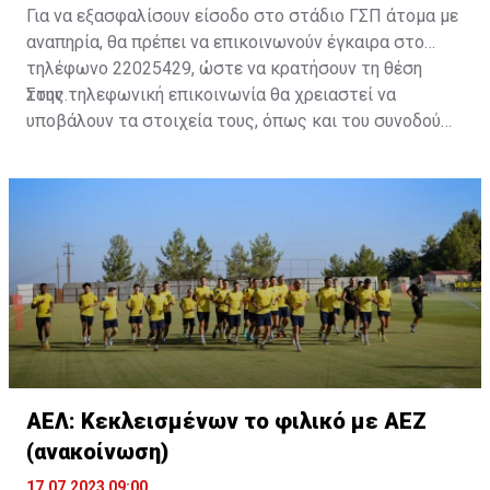
Για να εξασφαλίσουν είσοδο στο στάδιο ΓΣΠ άτομα με
αναπηρία, θα πρέπει να επικοινωνούν έγκαιρα στο
τηλέφωνο 22025429, ώστε να κρατήσουν τη θέση
τους.
Στην τηλεφωνική επικοινωνία θα χρειαστεί να
υποβάλουν τα στοιχεία τους, όπως και του συνοδού
τους. Τα στοιχεία που χρειάζονται είναι:
ονοματεπώνυμο, αριθμός πινακίδας αυτοκινήτου,
κάρτα ΑμεΑ και αριθμός κάρτας φιλάθλου του
συνοδού.»
ΑΕΛ: Κεκλεισμένων το φιλικό με ΑΕΖ
(ανακοίνωση)
17.07.2023 09:00