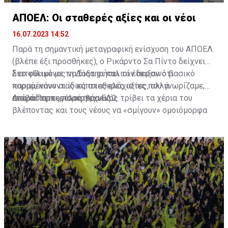
ΑΠΟΕΛ: Οι σταθερές αξίες και οι νέοι
16.07.2023 14:52
Παρά τη σημαντική μεταγραφική ενίσχυση του ΑΠΟΕΛ
(βλέπε έξι προσθήκες), ο Ρικάρντο Σα Πίντο δείχνει
διατεθειμένος να διατηρήσει τον περσινό βασικό
Στο φιλικό με τη Δόξα οι παλιοί έδειξαν ότι
κορμό, κάνοντας κάποιες ελάχιστες, αλλά
παραμένουν οι ίδιες σταθερές αξίες που γνωρίζαμε,
απαραίτητες παρεμβάσεις.
ενώ ο Πορτογάλος τεχνικός τρίβει τα χέρια του
Διαβάστε περισσότερα
ΕΔΩ
.
βλέποντας και τους νέους να «σμίγουν» ομοιόμορφα
στο γήπεδο με το περσινό ρόστερ.