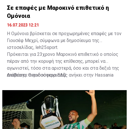
Σε επαφές με Μαροκινό επιθετικό η
Ομόνοια
16.07.2023 12:21
Η Ομόνοια βρίσκεται σε προχωρημένες επαφές με τον
Γιουσέφ Μεχρί, σύμφωνα με δημοσίευμα της
ιστοσελίδας, leh25sport.
Πρόκειται για 23χρονο Μαροκινό επιθετικό ο οποίος
πέραν από την κορυφή της επίθεσης, μπορεί να
αγωνιστεί, τόσο στα αριστερά, όσο και στα δεξιά της
επίθεσης. Ο ποδοσφαιριστής ανήκει στην Hassania
Διαβάστε περισσότερα
ΕΔΩ
.
d'Agadir με την οποία διατηρεί συμβόλαιο μέχρι το
2026.