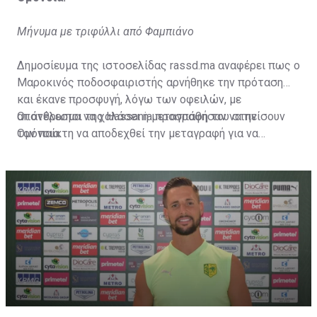
Μήνυμα με τριφύλλι από Φαμπιάνο
Δημοσίευμα της ιστοσελίδας rassd.ma αναφέρει πως ο
Μαροκινός ποδοσφαιριστής αρνήθηκε την πρόταση
και έκανε προσφυγή, λόγω των οφειλών, με
αποτέλεσμα να χαλάσει η μεταγραφή του στην
Οι άνθρωποι της Hassania προσπάθησαν να πείσουν
Ομόνοια.
τον παίκτη να αποδεχθεί την μεταγραφή για να
επωφεληθεί και ο ίδιος από το ποσό που θα κόστιζε η
μετακίνησή του, αλλά ο παίκτης αρνήθηκε και επέμεινε
να λύσει το συμβόλαιό του, ώστε να μετακομίσει
ελεύθερα σε οποιαδήποτε νέα ομάδα το τρέχον
καλοκαίρι.