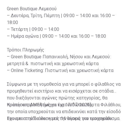
Green Boutique Λεμεσού
– Δευτέρα, Τρίτη, Πέμπτη | 09:00 – 14:00 και 16:00 –
18:00
– Τετάρτη | 09:00 – 14:00
– Ημέρα αγώνα | 09:00 – 14:00 και 16:00 – 18:00
Τρόποι Πληρωμής
– Green Boutique Παπανικολή, Νήσου και Λεμεσού:
μετρητά & πιστωτική και χρεωστική κάρτα
– Online Ticketing: Πιστωτική και χρεωστική κάρτα
Σύμφωνα με τη νομοθεσία για να μπορεί ο φίλαθλος να
προμηθευτεί εισιτήριο και να εισέρχεται σε στάδια
που διεξάγονται αγώνες πρώτης κατηγορίας, θα
πρέπει απαραιτήτως να έχει εκδώσει Κάρτα Φιλάθλου,
Κρατήσεις ΑΜΕΑ (μέχρι τις 17/07/2023)
την οποία υποχρεούται να επιδεικνύει κατά την είσοδό
του στο στάδιο και κατά την αγορά του εισιτηρίου.
Έχουμε στην διάθεση μας 14 θέσεις για τροχοκάθισμα.