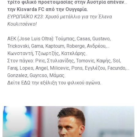
Vida, Otvos, Lucas, Camas, Mesanovic.
τρίτο φιλικό προετοιμασίας στην Αυστρία απέναντι
την Kisvarda FC από την Ουγγαρία.
ΕΥΡΩΠΑΪΚΟ Κ23: Χρυσό μετάλλιο για την Έλενα
Κουλιτσένκο!
ΑΕΚ (Jose Luis Oltra): Tούμπας, Casas, Gustavo,
Trickovski, Gama, Κaptoum, Roberge, Aνδρέου,
Κωνσταντή, Τζιωρτζής, Κατελάρης.
Στον πάγκο: Piric, Στυλιανίδης, Tomovic, Καψής, Sol,
Faraj, Lopes, Angel, Milicevic, Pons, Εγγλέζου, Facundo,
Gonzalez, Guyrcso, Μάμας.
Δείτε
ΕΔΩ
την εξέλιξη του φιλικού αγώνα.