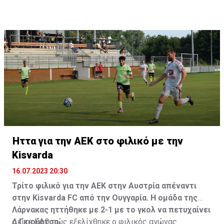
Ήττα για την ΑΕΚ στο φιλικό με την
Kisvarda
16.07.2023 20:30
Τρίτο φιλικό για την ΑΕΚ στην Αυστρία απέναντι
στην Kisvarda FC από την Ουγγαρία. Η ομάδα της
Λάρνακας ηττήθηκε με 2-1 με το γκολ να πετυχαίνει
ο Γκιούρτσο.
Δείτε
ΕΔΩ
πώς εξελίχθηκε ο φιλικός αγώνας