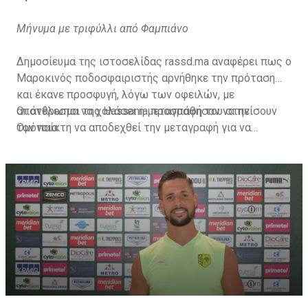
Μήνυμα με τριφύλλι από Φαμπιάνο
Δημοσίευμα της ιστοσελίδας rassd.ma αναφέρει πως ο
Μαροκινός ποδοσφαιριστής αρνήθηκε την πρόταση
και έκανε προσφυγή, λόγω των οφειλών, με
αποτέλεσμα να χαλάσει η μεταγραφή του στην
Οι άνθρωποι της Hassania προσπάθησαν να πείσουν
Ομόνοια.
τον παίκτη να αποδεχθεί την μεταγραφή για να
επωφεληθεί και ο ίδιος από το ποσό που θα κόστιζε η
μετακίνησή του, αλλά ο παίκτης αρνήθηκε και επέμεινε
να λύσει το συμβόλαιό του, ώστε να μετακομίσει
ελεύθερα σε οποιαδήποτε νέα ομάδα το τρέχον
καλοκαίρι.