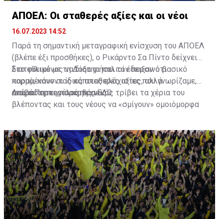
ΑΠΟΕΛ: Οι σταθερές αξίες και οι νέοι
16.07.2023 14:52
Παρά τη σημαντική μεταγραφική ενίσχυση του ΑΠΟΕΛ
(βλέπε έξι προσθήκες), ο Ρικάρντο Σα Πίντο δείχνει
διατεθειμένος να διατηρήσει τον περσινό βασικό
Στο φιλικό με τη Δόξα οι παλιοί έδειξαν ότι
κορμό, κάνοντας κάποιες ελάχιστες, αλλά
παραμένουν οι ίδιες σταθερές αξίες που γνωρίζαμε,
απαραίτητες παρεμβάσεις.
ενώ ο Πορτογάλος τεχνικός τρίβει τα χέρια του
Διαβάστε περισσότερα
ΕΔΩ
.
βλέποντας και τους νέους να «σμίγουν» ομοιόμορφα
στο γήπεδο με το περσινό ρόστερ.