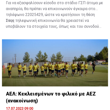
Για να εξασφαλίσουν είσοδο στο στάδιο ΓΣΠ άτομα με
αναπηρία, θα πρέπει να επικοινωνούν έγκαιρα στο
τηλέφωνο 22025429, ώστε να κρατήσουν τη θέση
τους.
Στην τηλεφωνική επικοινωνία θα χρειαστεί να
υποβάλουν τα στοιχεία τους, όπως και του συνοδού
τους. Τα στοιχεία που χρειάζονται είναι:
ονοματεπώνυμο, αριθμός πινακίδας αυτοκινήτου,
κάρτα ΑμεΑ και αριθμός κάρτας φιλάθλου του
συνοδού.»
ΑΕΛ: Κεκλεισμένων το φιλικό με ΑΕΖ
(ανακοίνωση)
17.07.2023 09:00