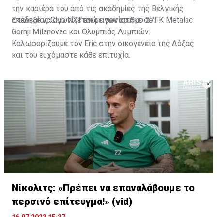
την καριέρα του από τις ακαδημίες της Βελγικής
ακαδημίας Club NXT ενώ αγωνίστηκε σε FK Metalac
Επέλεξε να αγωνίζεται με τον αριθμό 27.
Gornji Milanovac και Ολυμπιάς Λυμπιών.
Καλωσορίζουμε τον Eric στην οικογένεια της Δόξας
και του ευχόμαστε κάθε επιτυχία.
Νίκολιτς: «Πρέπει να επαναλάβουμε το
περσινό επίτευγμα!» (vid)
16.07.2023 15:37