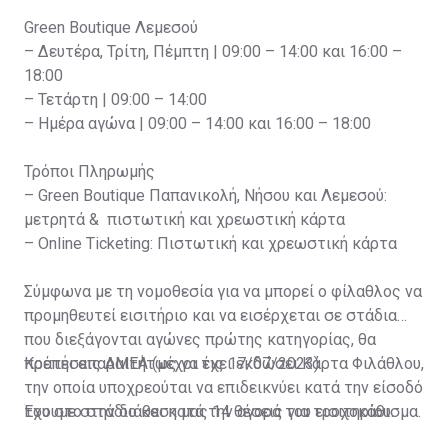
Green Boutique Λεμεσού
– Δευτέρα, Τρίτη, Πέμπτη | 09:00 – 14:00 και 16:00 –
18:00
– Τετάρτη | 09:00 – 14:00
– Ημέρα αγώνα | 09:00 – 14:00 και 16:00 – 18:00
Τρόποι Πληρωμής
– Green Boutique Παπανικολή, Νήσου και Λεμεσού:
μετρητά & πιστωτική και χρεωστική κάρτα
– Online Ticketing: Πιστωτική και χρεωστική κάρτα
Σύμφωνα με τη νομοθεσία για να μπορεί ο φίλαθλος να
προμηθευτεί εισιτήριο και να εισέρχεται σε στάδια
που διεξάγονται αγώνες πρώτης κατηγορίας, θα
πρέπει απαραιτήτως να έχει εκδώσει Κάρτα Φιλάθλου,
Κρατήσεις ΑΜΕΑ (μέχρι τις 17/07/2023)
την οποία υποχρεούται να επιδεικνύει κατά την είσοδό
του στο στάδιο και κατά την αγορά του εισιτηρίου.
Έχουμε στην διάθεση μας 14 θέσεις για τροχοκάθισμα.