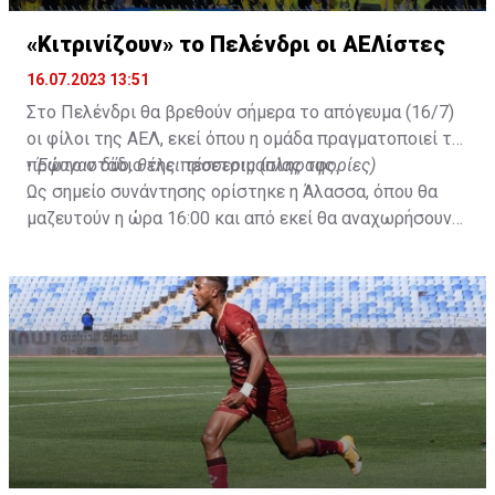
«Κιτρινίζουν» το Πελένδρι οι ΑΕΛίστες
16.07.2023 13:51
Στο Πελένδρι θα βρεθούν σήμερα το απόγευμα (16/7)
οι φίλοι της ΑΕΛ, εκεί όπου η ομάδα πραγματοποιεί το
πρώτο στάδιο της προετοιμασίας της.
•
Έφυγαν δύο, θέλει τέσσερις (πληροφορίες)
Ως σημείο συνάντησης ορίστηκε η Άλασσα, όπου θα
μαζευτούν η ώρα 16:00 και από εκεί θα αναχωρήσουν
με προορισμό το κοινοτικό γήπεδο Πελενδρίου, για να
δώοσυν το παρών τους στην απογευματινή προπόνηση
της ομάδας.