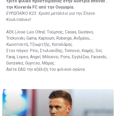
Vida, Otvos, Lucas, Camas, Mesanovic.
τρίτο φιλικό προετοιμασίας στην Αυστρία απέναντι
την Kisvarda FC από την Ουγγαρία.
ΕΥΡΩΠΑΪΚΟ Κ23: Χρυσό μετάλλιο για την Έλενα
Κουλιτσένκο!
ΑΕΚ (Jose Luis Oltra): Tούμπας, Casas, Gustavo,
Trickovski, Gama, Κaptoum, Roberge, Aνδρέου,
Κωνσταντή, Τζιωρτζής, Κατελάρης.
Στον πάγκο: Piric, Στυλιανίδης, Tomovic, Καψής, Sol,
Faraj, Lopes, Angel, Milicevic, Pons, Εγγλέζου, Facundo,
Gonzalez, Guyrcso, Μάμας.
Δείτε
ΕΔΩ
την εξέλιξη του φιλικού αγώνα.