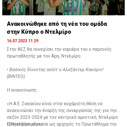
Ανακοινώθηκε από τη νέα του ομάδα
στην Κύπρο ο Ντελμίρο
16.07.2023 11:29
Στην ΑΕΖ θα συνεχίσει την καριέρα του ο περσινός
πρωταθλητής με τον Άρη, Ντελμίρο.
•
Βασικός δίνοντας ασίστ ο Αλεξάντερ Κακόριν!
(ΒΙΝΤΕΟ)
Η ανακοίνωση:
«Η Α.Ε. Ζακακίου είναι στην ευχάριστη θέση να
ανακοινώσει την έναρξη της συνεργασίας της για την
σεζόν 2023-2024 με τον κεντρικό αμυντικό, Ντελμίρο
Έβορα Νασιμέντο.
Ο Ντελμίρο σήκωσε ως αρχηγός το Πρωτάθλημα την