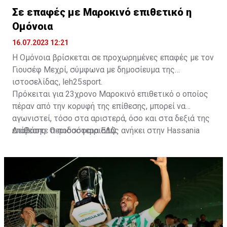
Σε επαφές με Μαροκινό επιθετικό η
Ομόνοια
16.07.2023 12:21
Η Ομόνοια βρίσκεται σε προχωρημένες επαφές με τον
Γιουσέφ Μεχρί, σύμφωνα με δημοσίευμα της
ιστοσελίδας, leh25sport.
Πρόκειται για 23χρονο Μαροκινό επιθετικό ο οποίος
πέραν από την κορυφή της επίθεσης, μπορεί να
αγωνιστεί, τόσο στα αριστερά, όσο και στα δεξιά της
επίθεσης. Ο ποδοσφαιριστής ανήκει στην Hassania
Διαβάστε περισσότερα
ΕΔΩ
.
d'Agadir με την οποία διατηρεί συμβόλαιο μέχρι το
2026.