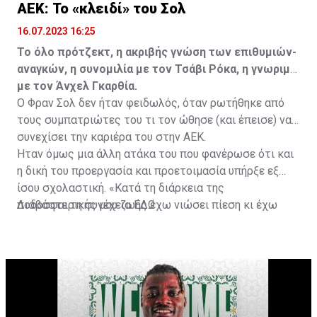
ΑΕΚ: Το «κλειδί» του Σολ
16.07.2023 16:25
Το όλο πρότζεκτ, η ακριβής γνώση των επιθυμιών-
αναγκών, η συνομιλία με τον Τσάβι Ρόκα, η γνωριμία
με τον Άνχελ Γκαρθία.
Ο Φραν Σολ δεν ήταν φειδωλός, όταν ρωτήθηκε από
τους συμπατριώτες του τι τον ώθησε (και έπεισε) να
συνεχίσει την καριέρα του στην ΑΕΚ.
Ήταν όμως μια άλλη ατάκα του που φανέρωσε ότι και
η δική του προεργασία και προετοιμασία υπήρξε εξ
ίσου σχολαστική. «Κατά τη διάρκεια της
ποδοσφαιρικής μου ζωής έχω νιώσει πίεση κι έχω
Διαβάστε τη συνέχεια
ΕΔΩ
ανταποκριθεί. Πρέπει να κάνω το ίδιο, να σκοράρω
τέρματα που θα βοηθήσουν την ομάδα», δήλωσε ο
31χρονος άσος.