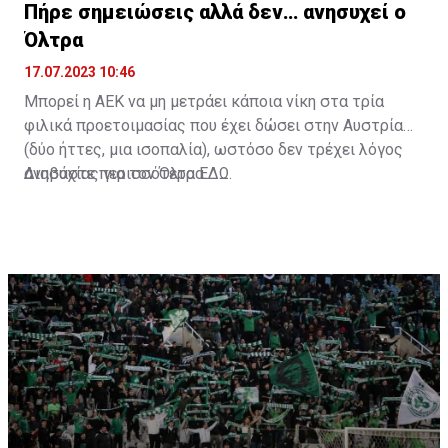
Πήρε σημειώσεις αλλά δεν… ανησυχεί ο
Όλτρα
17.07.2023 10:46
Μπορεί η ΑΕΚ να μη μετράει κάποια νίκη στα τρία
φιλικά προετοιμασίας που έχει δώσει στην Αυστρία
(δύο ήττες, μια ισοπαλία), ωστόσο δεν τρέχει λόγος
ανησυχίας για τον Όλτρα.
Διαβάστε περισσότερα
ΕΔΩ
.