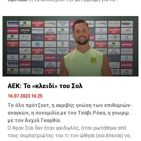
επωφεληθεί και ο ίδιος από το ποσό που θα κόστιζε η
μετακίνησή του, αλλά ο παίκτης αρνήθηκε και επέμεινε
να λύσει το συμβόλαιό του, ώστε να μετακομίσει
ελεύθερα σε οποιαδήποτε νέα ομάδα το τρέχον
καλοκαίρι.
ΑΕΚ: Το «κλειδί» του Σολ
16.07.2023 16:25
Το όλο πρότζεκτ, η ακριβής γνώση των επιθυμιών-
αναγκών, η συνομιλία με τον Τσάβι Ρόκα, η γνωριμία
με τον Άνχελ Γκαρθία.
Ο Φραν Σολ δεν ήταν φειδωλός, όταν ρωτήθηκε από
τους συμπατριώτες του τι τον ώθησε (και έπεισε) να