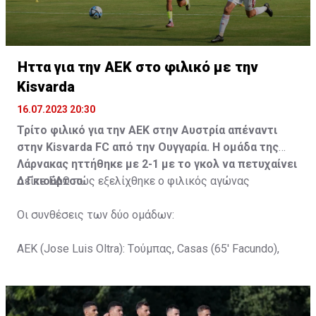
Ήττα για την ΑΕΚ στο φιλικό με την
Kisvarda
16.07.2023 20:30
Τρίτο φιλικό για την ΑΕΚ στην Αυστρία απέναντι
στην Kisvarda FC από την Ουγγαρία. Η ομάδα της
Λάρνακας ηττήθηκε με 2-1 με το γκολ να πετυχαίνει
ο Γκιούρτσο.
Δείτε
ΕΔΩ
πώς εξελίχθηκε ο φιλικός αγώνας
Οι συνθέσεις των δύο ομάδων:
ΑΕΚ (Jose Luis Oltra): Tούμπας, Casas (65' Facundo),
Gustavo (65' Pons), Trickovski (65' Lopes), Gama (65'
Gyurcso), Κaptoum (46' Καψής (65' Mάμας), Roberge (65'
Tomovic), Aνδρέου (65' Angel) , Κωνσταντή (65' Sol),