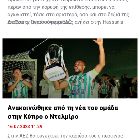
πέραν από την κορυφή της επίθεσης, μπορεί να
αγωνιστεί, τόσο στα αριστερά, όσο και στα δεξιά της
επίθεσης. Ο ποδοσφαιριστής ανήκει στην Hassania
Διαβάστε περισσότερα
ΕΔΩ
.
d'Agadir με την οποία διατηρεί συμβόλαιο μέχρι το
2026.
Ανακοινώθηκε από τη νέα του ομάδα
στην Κύπρο ο Ντελμίρο
16.07.2023 11:29
Στην ΑΕΖ θα συνεχίσει την καριέρα του ο περσινός