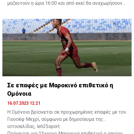
μαζευτούν η ώρα 16:00 και από εκεί θα αναχωρήσουν
με προορισμό το κοινοτικό γήπεδο Πελενδρίου, για να
δώοσυν το παρών τους στην απογευματινή προπόνηση
της ομάδας.
Σε επαφές με Μαροκινό επιθετικό η
Ομόνοια
16.07.2023 12:21
Η Ομόνοια βρίσκεται σε προχωρημένες επαφές με τον
Γιουσέφ Μεχρί, σύμφωνα με δημοσίευμα της
ιστοσελίδας, leh25sport.
Πρόκειται για 23χρονο Μαροκινό επιθετικό ο οποίος