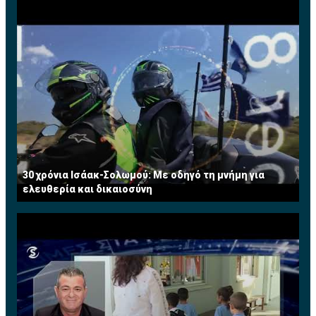
30 χρόνια Ισάακ-Σολωμού: Με οδηγό τη μνήμη για
ελευθερία και δικαιοσύνη