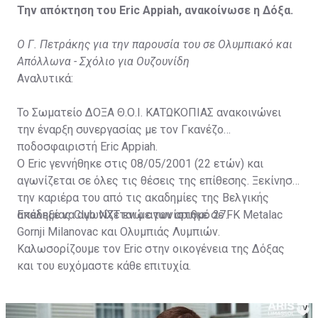
Την απόκτηση του Eric Appiah, ανακοίνωσε η Δόξα.
Ο Γ. Πετράκης για την παρουσία του σε Ολυμπιακό και
Απόλλωνα - Σχόλιο για Ουζουνίδη
Αναλυτικά:
Το Σωματείο ΔΟΞΑ Θ.Ο.Ι. ΚΑΤΩΚΟΠΙΑΣ ανακοινώνει
την έναρξη συνεργασίας με τον Γκανέζο
ποδοσφαιριστή Eric Appiah.
Ο Eric γεννήθηκε στις 08/05/2001 (22 ετών) και
αγωνίζεται σε όλες τις θέσεις της επίθεσης. Ξεκίνησε
την καριέρα του από τις ακαδημίες της Βελγικής
ακαδημίας Club NXT ενώ αγωνίστηκε σε FK Metalac
Επέλεξε να αγωνίζεται με τον αριθμό 27.
Gornji Milanovac και Ολυμπιάς Λυμπιών.
Καλωσορίζουμε τον Eric στην οικογένεια της Δόξας
και του ευχόμαστε κάθε επιτυχία.