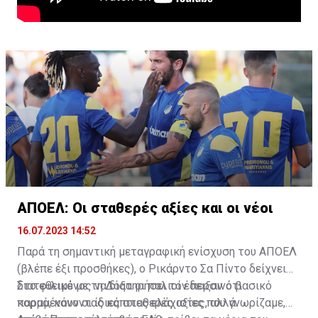
ΑΠΟΕΛ: Οι σταθερές αξίες και οι νέοι
16.07.2023 14:52
Παρά τη σημαντική μεταγραφική ενίσχυση του ΑΠΟΕΛ
(βλέπε έξι προσθήκες), ο Ρικάρντο Σα Πίντο δείχνει
διατεθειμένος να διατηρήσει τον περσινό βασικό
Στο φιλικό με τη Δόξα οι παλιοί έδειξαν ότι
κορμό, κάνοντας κάποιες ελάχιστες, αλλά
παραμένουν οι ίδιες σταθερές αξίες που γνωρίζαμε,