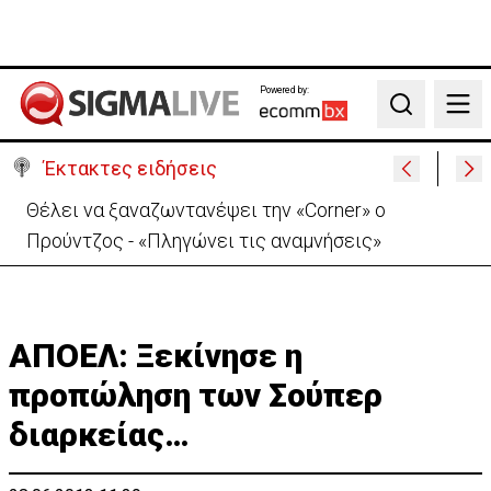
Powered by:
Search
Έκτακτες ειδήσεις
Χειροπέδες σε μοναχό για απόπειρα φόνου-
Μαχαίρωσε στο λαιμό 53χρονο
ΑΠΟΕΛ: Ξεκίνησε η
προπώληση των Σούπερ
διαρκείας…