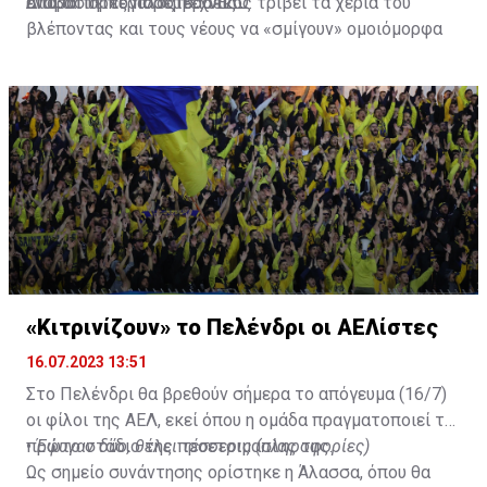
απαραίτητες παρεμβάσεις.
ενώ ο Πορτογάλος τεχνικός τρίβει τα χέρια του
Διαβάστε περισσότερα
ΕΔΩ
.
βλέποντας και τους νέους να «σμίγουν» ομοιόμορφα
στο γήπεδο με το περσινό ρόστερ.
«Κιτρινίζουν» το Πελένδρι οι ΑΕΛίστες
16.07.2023 13:51
Στο Πελένδρι θα βρεθούν σήμερα το απόγευμα (16/7)
οι φίλοι της ΑΕΛ, εκεί όπου η ομάδα πραγματοποιεί το
πρώτο στάδιο της προετοιμασίας της.
•
Έφυγαν δύο, θέλει τέσσερις (πληροφορίες)
Ως σημείο συνάντησης ορίστηκε η Άλασσα, όπου θα