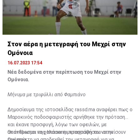
Η δημοσίευση κοινοποιήθηκε από το χρήστη サンフレッチェ広島 (@
Στον αέρα η μετεγραφή του Μεχρί στην
Ομόνοια
16.07.2023 17:54
Νέα δεδομένα στην περίπτωση του Μεχρί στην
Ομόνοια.
Μήνυμα με τριφύλλι από Φαμπιάνο
Δημοσίευμα της ιστοσελίδας rassd.ma αναφέρει πως ο
Μαροκινός ποδοσφαιριστής αρνήθηκε την πρόταση
και έκανε προσφυγή, λόγω των οφειλών, με
αποτέλεσμα να χαλάσει η μεταγραφή του στην
Οι άνθρωποι της Hassania προσπάθησαν να πείσουν
Ομόνοια.
τον παίκτη να αποδεχθεί την μεταγραφή για να