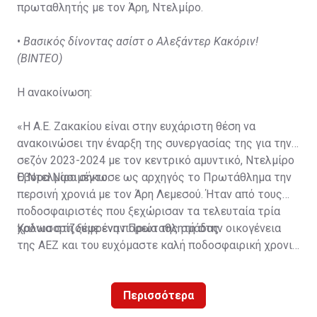
πρωταθλητής με τον Άρη, Ντελμίρο.
•
Βασικός δίνοντας ασίστ ο Αλεξάντερ Κακόριν!
(ΒΙΝΤΕΟ)
Η ανακοίνωση:
«Η Α.Ε. Ζακακίου είναι στην ευχάριστη θέση να
ανακοινώσει την έναρξη της συνεργασίας της για την
σεζόν 2023-2024 με τον κεντρικό αμυντικό, Ντελμίρο
Έβορα Νασιμέντο.
Ο Ντελμίρο σήκωσε ως αρχηγός το Πρωτάθλημα την
περσινή χρονιά με τον Άρη Λεμεσού. Ήταν από τους
ποδοσφαιριστές που ξεχώρισαν τα τελευταία τρία
χρόνια στη ξέφρενη πορεία της ομάδας.
Καλωσορίζουμε έναν Πρωταθλητή στην οικογένεια
της ΑΕΖ και του ευχόμαστε καλή ποδοσφαιρική χρονιά
με τα χρώματα της ομάδας μας!»
Περισσότερα