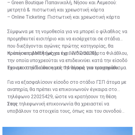
– Green Boutique Παπανικολή, Νήσου και Λεμεσού:
μετρητά & πιστωτική και χρεωστική κάρτα
– Online Ticketing: Πιστωτική και χρεωστική κάρτα
Σύμφωνα με τη νομοθεσία για να μπορεί ο φίλαθλος να
προμηθευτεί εισιτήριο και να εισέρχεται σε στάδια
που διεξάγονται αγώνες πρώτης κατηγορίας, θα
πρέπει απαραιτήτως να έχει εκδώσει Κάρτα Φιλάθλου,
Κρατήσεις ΑΜΕΑ (μέχρι τις 17/07/2023)
την οποία υποχρεούται να επιδεικνύει κατά την είσοδό
του στο στάδιο και κατά την αγορά του εισιτηρίου.
Έχουμε στην διάθεση μας 14 θέσεις για τροχοκάθισμα.
Για να εξασφαλίσουν είσοδο στο στάδιο ΓΣΠ άτομα με
αναπηρία, θα πρέπει να επικοινωνούν έγκαιρα στο
τηλέφωνο 22025429, ώστε να κρατήσουν τη θέση
τους.
Στην τηλεφωνική επικοινωνία θα χρειαστεί να
υποβάλουν τα στοιχεία τους, όπως και του συνοδού
τους. Τα στοιχεία που χρειάζονται είναι:
ονοματεπώνυμο, αριθμός πινακίδας αυτοκινήτου,
κάρτα ΑμεΑ και αριθμός κάρτας φιλάθλου του