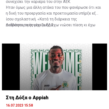
συνεχίσει την καριέρα του στην ΑΕΚ.
Ήταν όμως μια άλλη ατάκα του που φανέρωσε ότι και
η δική του προεργασία και προετοιμασία υπήρξε εξ
ίσου σχολαστική. «Κατά τη διάρκεια της
ποδοσφαιρικής μου ζωής έχω νιώσει πίεση κι έχω
Διαβάστε τη συνέχεια
ΕΔΩ
ανταποκριθεί. Πρέπει να κάνω το ίδιο, να σκοράρω
τέρματα που θα βοηθήσουν την ομάδα», δήλωσε ο
31χρονος άσος.
Στη Δόξα ο Appiah
16.07.2023 15:58