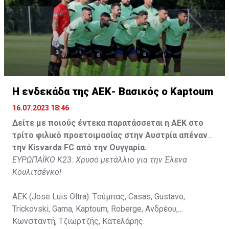
Τζιωρτζής (65' Faraj), Κατελάρης (65' Milicevic).
Στον πάγκο: Piric, Στυλιανίδης, Tomovic, Καψής, Sol,
Faraj, Lopes, Angel, Milicevic, Pons, Εγγλέζου, Facundo,
Gonzalez, Guyrcso, Μάμας.
Κisvarda FC (Milos Kruscic): Kovacs, Navratil, Raul, Szor,
Lippai, Alic, Kormendi, Makowski, Czekus, Ilievski,
H ενδεκάδα της ΑΕΚ- Βασικός ο Kaptoum
Spasic.
16.07.2023 18:46
Στον πάγκο: Petkovic, Cipetic, Kovasic, Jovicic, Szeles,
Δείτε με ποιούς έντεκα παρατάσσεται η ΑΕΚ στο
Vida, Otvos, Lucas, Camas, Mesanovic.
τρίτο φιλικό προετοιμασίας στην Αυστρία απέναντι
την Kisvarda FC από την Ουγγαρία.
ΕΥΡΩΠΑΪΚΟ Κ23: Χρυσό μετάλλιο για την Έλενα
Κουλιτσένκο!
ΑΕΚ (Jose Luis Oltra): Tούμπας, Casas, Gustavo,
Trickovski, Gama, Κaptoum, Roberge, Aνδρέου,
Κωνσταντή, Τζιωρτζής, Κατελάρης.