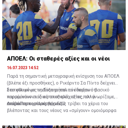
ΑΠΟΕΛ: Οι σταθερές αξίες και οι νέοι
16.07.2023 14:52
Παρά τη σημαντική μεταγραφική ενίσχυση του ΑΠΟΕΛ
(βλέπε έξι προσθήκες), ο Ρικάρντο Σα Πίντο δείχνει
διατεθειμένος να διατηρήσει τον περσινό βασικό
Στο φιλικό με τη Δόξα οι παλιοί έδειξαν ότι
κορμό, κάνοντας κάποιες ελάχιστες, αλλά
παραμένουν οι ίδιες σταθερές αξίες που γνωρίζαμε,
απαραίτητες παρεμβάσεις.
ενώ ο Πορτογάλος τεχνικός τρίβει τα χέρια του
Διαβάστε περισσότερα
ΕΔΩ
.
βλέποντας και τους νέους να «σμίγουν» ομοιόμορφα
στο γήπεδο με το περσινό ρόστερ.