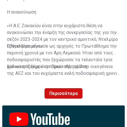
Η ανακοίνωση:
«Η Α.Ε. Ζακακίου είναι στην ευχάριστη θέση να
ανακοινώσει την έναρξη της συνεργασίας της για την
σεζόν 2023-2024 με τον κεντρικό αμυντικό, Ντελμίρο
Έβορα Νασιμέντο.
Ο Ντελμίρο σήκωσε ως αρχηγός το Πρωτάθλημα την
περσινή χρονιά με τον Άρη Λεμεσού. Ήταν από τους
ποδοσφαιριστές που ξεχώρισαν τα τελευταία τρία
χρόνια στη ξέφρενη πορεία της ομάδας.
Καλωσορίζουμε έναν Πρωταθλητή στην οικογένεια
της ΑΕΖ και του ευχόμαστε καλή ποδοσφαιρική χρονιά
με τα χρώματα της ομάδας μας!»
Περισσότερα