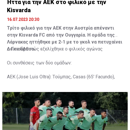
Ήττα για την ΑΕΚ στο φιλικό με την
Kisvarda
16.07.2023 20:30
Τρίτο φιλικό για την ΑΕΚ στην Αυστρία απέναντι
στην Kisvarda FC από την Ουγγαρία. Η ομάδα της
Λάρνακας ηττήθηκε με 2-1 με το γκολ να πετυχαίνει
ο Γκιούρτσο.
Δείτε
ΕΔΩ
πώς εξελίχθηκε ο φιλικός αγώνας
Οι συνθέσεις των δύο ομάδων:
ΑΕΚ (Jose Luis Oltra): Tούμπας, Casas (65' Facundo),
Gustavo (65' Pons), Trickovski (65' Lopes), Gama (65'
Gyurcso), Κaptoum (46' Καψής (65' Mάμας), Roberge (65'
Tomovic), Aνδρέου (65' Angel) , Κωνσταντή (65' Sol),
Τζιωρτζής (65' Faraj), Κατελάρης (65' Milicevic).
Στον πάγκο: Piric, Στυλιανίδης, Tomovic, Καψής, Sol,
Faraj, Lopes, Angel, Milicevic, Pons, Εγγλέζου, Facundo,