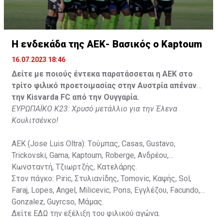
Gonzalez, Guyrcso, Μάμας.
Κisvarda FC (Milos Kruscic): Kovacs, Navratil, Raul, Szor,
Lippai, Alic, Kormendi, Makowski, Czekus, Ilievski,
H ενδεκάδα της ΑΕΚ- Βασικός ο Kaptoum
Spasic.
16.07.2023 18:46
Στον πάγκο: Petkovic, Cipetic, Kovasic, Jovicic, Szeles,
Δείτε με ποιούς έντεκα παρατάσσεται η ΑΕΚ στο
Vida, Otvos, Lucas, Camas, Mesanovic.
τρίτο φιλικό προετοιμασίας στην Αυστρία απέναντι
την Kisvarda FC από την Ουγγαρία.
ΕΥΡΩΠΑΪΚΟ Κ23: Χρυσό μετάλλιο για την Έλενα
Κουλιτσένκο!
ΑΕΚ (Jose Luis Oltra): Tούμπας, Casas, Gustavo,
Trickovski, Gama, Κaptoum, Roberge, Aνδρέου,
Κωνσταντή, Τζιωρτζής, Κατελάρης.
Στον πάγκο: Piric, Στυλιανίδης, Tomovic, Καψής, Sol,
Faraj, Lopes, Angel, Milicevic, Pons, Εγγλέζου, Facundo,
Gonzalez, Guyrcso, Μάμας.
Δείτε
ΕΔΩ
την εξέλιξη του φιλικού αγώνα.