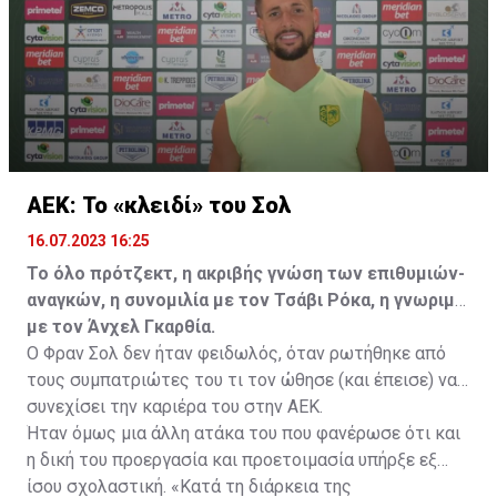
ελεύθερα σε οποιαδήποτε νέα ομάδα το τρέχον
καλοκαίρι.
ΑΕΚ: Το «κλειδί» του Σολ
16.07.2023 16:25
Το όλο πρότζεκτ, η ακριβής γνώση των επιθυμιών-
αναγκών, η συνομιλία με τον Τσάβι Ρόκα, η γνωριμία
με τον Άνχελ Γκαρθία.
Ο Φραν Σολ δεν ήταν φειδωλός, όταν ρωτήθηκε από
τους συμπατριώτες του τι τον ώθησε (και έπεισε) να
συνεχίσει την καριέρα του στην ΑΕΚ.
Ήταν όμως μια άλλη ατάκα του που φανέρωσε ότι και
η δική του προεργασία και προετοιμασία υπήρξε εξ
ίσου σχολαστική. «Κατά τη διάρκεια της