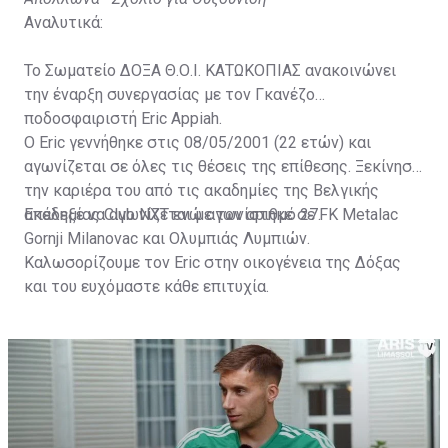
Αναλυτικά:
Το Σωματείο ΔΟΞΑ Θ.Ο.Ι. ΚΑΤΩΚΟΠΙΑΣ ανακοινώνει
την έναρξη συνεργασίας με τον Γκανέζο
ποδοσφαιριστή Eric Appiah.
Ο Eric γεννήθηκε στις 08/05/2001 (22 ετών) και
αγωνίζεται σε όλες τις θέσεις της επίθεσης. Ξεκίνησε
την καριέρα του από τις ακαδημίες της Βελγικής
ακαδημίας Club NXT ενώ αγωνίστηκε σε FK Metalac
Επέλεξε να αγωνίζεται με τον αριθμό 27.
Gornji Milanovac και Ολυμπιάς Λυμπιών.
Καλωσορίζουμε τον Eric στην οικογένεια της Δόξας
και του ευχόμαστε κάθε επιτυχία.