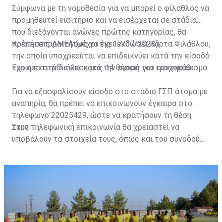
Σύμφωνα με τη νομοθεσία για να μπορεί ο φίλαθλος να
προμηθευτεί εισιτήριο και να εισέρχεται σε στάδια
που διεξάγονται αγώνες πρώτης κατηγορίας, θα
πρέπει απαραιτήτως να έχει εκδώσει Κάρτα Φιλάθλου,
Κρατήσεις ΑΜΕΑ (μέχρι τις 17/07/2023)
την οποία υποχρεούται να επιδεικνύει κατά την είσοδό
του στο στάδιο και κατά την αγορά του εισιτηρίου.
Έχουμε στην διάθεση μας 14 θέσεις για τροχοκάθισμα.
Για να εξασφαλίσουν είσοδο στο στάδιο ΓΣΠ άτομα με
αναπηρία, θα πρέπει να επικοινωνούν έγκαιρα στο
τηλέφωνο 22025429, ώστε να κρατήσουν τη θέση
τους.
Στην τηλεφωνική επικοινωνία θα χρειαστεί να
υποβάλουν τα στοιχεία τους, όπως και του συνοδού
τους. Τα στοιχεία που χρειάζονται είναι:
ονοματεπώνυμο, αριθμός πινακίδας αυτοκινήτου,
κάρτα ΑμεΑ και αριθμός κάρτας φιλάθλου του
συνοδού.»