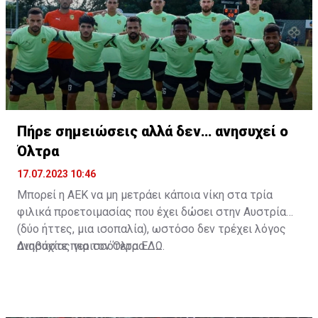
Πήρε σημειώσεις αλλά δεν… ανησυχεί ο
Όλτρα
17.07.2023 10:46
Μπορεί η ΑΕΚ να μη μετράει κάποια νίκη στα τρία
φιλικά προετοιμασίας που έχει δώσει στην Αυστρία
(δύο ήττες, μια ισοπαλία), ωστόσο δεν τρέχει λόγος
ανησυχίας για τον Όλτρα.
Διαβάστε περισσότερα
ΕΔΩ
.