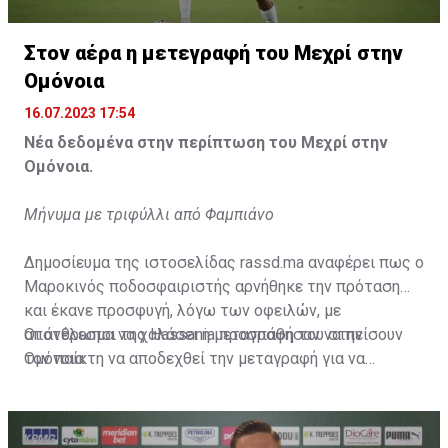
Η δημοσίευση κοινοποιήθηκε από το χρήστη サンフレッチェ広島 (@
Στον αέρα η μετεγραφή του Μεχρί στην
Ομόνοια
16.07.2023 17:54
Νέα δεδομένα στην περίπτωση του Μεχρί στην
Ομόνοια.
Μήνυμα με τριφύλλι από Φαμπιάνο
Δημοσίευμα της ιστοσελίδας rassd.ma αναφέρει πως ο
Μαροκινός ποδοσφαιριστής αρνήθηκε την πρόταση
και έκανε προσφυγή, λόγω των οφειλών, με
αποτέλεσμα να χαλάσει η μεταγραφή του στην
Οι άνθρωποι της Hassania προσπάθησαν να πείσουν
Ομόνοια.
τον παίκτη να αποδεχθεί την μεταγραφή για να
επωφεληθεί και ο ίδιος από το ποσό που θα κόστιζε η
μετακίνησή του, αλλά ο παίκτης αρνήθηκε και επέμεινε
να λύσει το συμβόλαιό του, ώστε να μετακομίσει