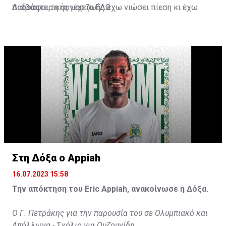
ποδοσφαιρικής μου ζωής έχω νιώσει πίεση κι έχω
Διαβάστε τη συνέχεια
ΕΔΩ
ανταποκριθεί. Πρέπει να κάνω το ίδιο, να σκοράρω
τέρματα που θα βοηθήσουν την ομάδα», δήλωσε ο
31χρονος άσος.
Στη Δόξα ο Appiah
16.07.2023 15:58
Την απόκτηση του Eric Appiah, ανακοίνωσε η Δόξα.
Ο Γ. Πετράκης για την παρουσία του σε Ολυμπιακό και
Απόλλωνα - Σχόλιο για Ουζουνίδη