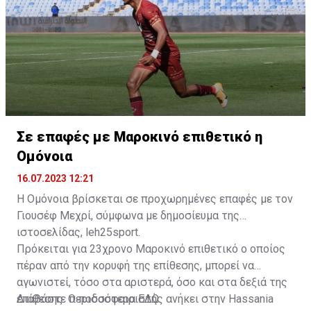
Σε επαφές με Μαροκινό επιθετικό η
Ομόνοια
16.07.2023 12:21
Η Ομόνοια βρίσκεται σε προχωρημένες επαφές με τον
Γιουσέφ Μεχρί, σύμφωνα με δημοσίευμα της
ιστοσελίδας, leh25sport.
Πρόκειται για 23χρονο Μαροκινό επιθετικό ο οποίος
πέραν από την κορυφή της επίθεσης, μπορεί να
αγωνιστεί, τόσο στα αριστερά, όσο και στα δεξιά της
επίθεσης. Ο ποδοσφαιριστής ανήκει στην Hassania
Διαβάστε περισσότερα
ΕΔΩ
.