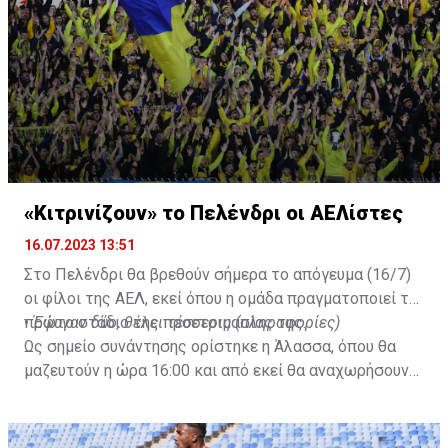
«Κιτρινίζουν» το Πελένδρι οι ΑΕΛίστες
16.07.2023 13:51
Στο Πελένδρι θα βρεθούν σήμερα το απόγευμα (16/7)
οι φίλοι της ΑΕΛ, εκεί όπου η ομάδα πραγματοποιεί το
πρώτο στάδιο της προετοιμασίας της.
•
Έφυγαν δύο, θέλει τέσσερις (πληροφορίες)
Ως σημείο συνάντησης ορίστηκε η Άλασσα, όπου θα
μαζευτούν η ώρα 16:00 και από εκεί θα αναχωρήσουν
με προορισμό το κοινοτικό γήπεδο Πελενδρίου, για να
δώοσυν το παρών τους στην απογευματινή προπόνηση
της ομάδας.