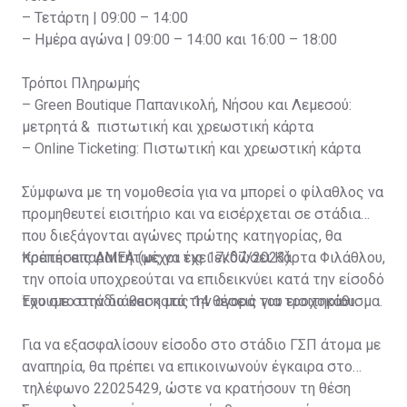
– Τετάρτη | 09:00 – 14:00
– Ημέρα αγώνα | 09:00 – 14:00 και 16:00 – 18:00
Τρόποι Πληρωμής
– Green Boutique Παπανικολή, Νήσου και Λεμεσού:
μετρητά & πιστωτική και χρεωστική κάρτα
– Online Ticketing: Πιστωτική και χρεωστική κάρτα
Σύμφωνα με τη νομοθεσία για να μπορεί ο φίλαθλος να
προμηθευτεί εισιτήριο και να εισέρχεται σε στάδια
που διεξάγονται αγώνες πρώτης κατηγορίας, θα
πρέπει απαραιτήτως να έχει εκδώσει Κάρτα Φιλάθλου,
Κρατήσεις ΑΜΕΑ (μέχρι τις 17/07/2023)
την οποία υποχρεούται να επιδεικνύει κατά την είσοδό
του στο στάδιο και κατά την αγορά του εισιτηρίου.
Έχουμε στην διάθεση μας 14 θέσεις για τροχοκάθισμα.
Για να εξασφαλίσουν είσοδο στο στάδιο ΓΣΠ άτομα με
αναπηρία, θα πρέπει να επικοινωνούν έγκαιρα στο
τηλέφωνο 22025429, ώστε να κρατήσουν τη θέση