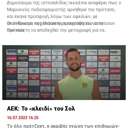
Δημοσίευμα της ιστοσελίδας rassd.ma αναφέρει πως ο
Μαροκινός ποδοσφαιριστής αρνήθηκε την πρόταση
και έκανε προσφυγή, λόγω των οφειλών, με
αποτέλεσμα να χαλάσει η μεταγραφή του στην
Οι άνθρωποι της Hassania προσπάθησαν να πείσουν
Ομόνοια.
τον παίκτη να αποδεχθεί την μεταγραφή για να
επωφεληθεί και ο ίδιος από το ποσό που θα κόστιζε η
μετακίνησή του, αλλά ο παίκτης αρνήθηκε και επέμεινε
να λύσει το συμβόλαιό του, ώστε να μετακομίσει
ελεύθερα σε οποιαδήποτε νέα ομάδα το τρέχον
καλοκαίρι.
ΑΕΚ: Το «κλειδί» του Σολ
16.07.2023 16:25
Το όλο πρότζεκτ, η ακριβής γνώση των επιθυμιών-