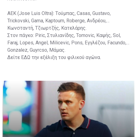
ΑΕΚ (Jose Luis Oltra): Tούμπας, Casas, Gustavo,
Trickovski, Gama, Κaptoum, Roberge, Aνδρέου,
Κωνσταντή, Τζιωρτζής, Κατελάρης.
Στον πάγκο: Piric, Στυλιανίδης, Tomovic, Καψής, Sol,
Faraj, Lopes, Angel, Milicevic, Pons, Εγγλέζου, Facundo,
Gonzalez, Guyrcso, Μάμας.
Δείτε
ΕΔΩ
την εξέλιξη του φιλικού αγώνα.