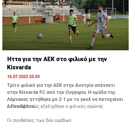
Ήττα για την ΑΕΚ στο φιλικό με την
Kisvarda
16.07.2023 20:30
Τρίτο φιλικό για την ΑΕΚ στην Αυστρία απέναντι
στην Kisvarda FC από την Ουγγαρία. Η ομάδα της
Λάρνακας ηττήθηκε με 2-1 με το γκολ να πετυχαίνει
ο Γκιούρτσο.
Δείτε
ΕΔΩ
πώς εξελίχθηκε ο φιλικός αγώνας
Οι συνθέσεις των δύο ομάδων: