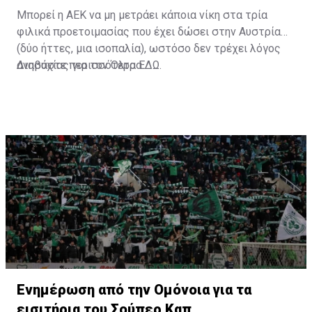
Μπορεί η ΑΕΚ να μη μετράει κάποια νίκη στα τρία
φιλικά προετοιμασίας που έχει δώσει στην Αυστρία
(δύο ήττες, μια ισοπαλία), ωστόσο δεν τρέχει λόγος
ανησυχίας για τον Όλτρα.
Διαβάστε περισσότερα
ΕΔΩ
.
Ενημέρωση από την Ομόνοια για τα
εισιτήρια του Σούπερ Καπ