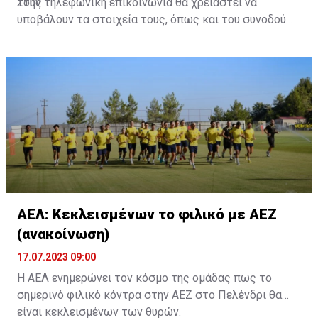
τους.
Στην τηλεφωνική επικοινωνία θα χρειαστεί να
υποβάλουν τα στοιχεία τους, όπως και του συνοδού
τους. Τα στοιχεία που χρειάζονται είναι:
ονοματεπώνυμο, αριθμός πινακίδας αυτοκινήτου,
κάρτα ΑμεΑ και αριθμός κάρτας φιλάθλου του
συνοδού.»
ΑΕΛ: Κεκλεισμένων το φιλικό με ΑΕΖ
(ανακοίνωση)
17.07.2023 09:00
Η ΑΕΛ ενημερώνει τον κόσμο της ομάδας πως το
σημερινό φιλικό κόντρα στην ΑΕΖ στο Πελένδρι θα
είναι κεκλεισμένων των θυρών.