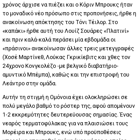
χρόνος άρχισε να πιέζει και ο Κόριν Μπρουκς ήταν
το μοναδικό νέο πρόσωπο στις προπονήσεις, ήρθε η
ανακοίνωση απόκτησης του Τόνι Τέιλορ. Στο
«καπάκι» ήρθε αυτή του Λουίζ Σουάρες «Πλατινί»
και πριν καλά-καλά περάσει μία εβδομάδα οι
«πράσινοι» ανακοίνωσαν άλλες τρεις μετεγγραφές
(Χοσέ Μαρτίνεθ, Λούκας Γκρικίεβιτς και χθες τον
24χρονο Κονγκολέζο -με βελγικό διαβατήριο-
αμυντικό Μπέμπα), καθώς και την επιστροφή του
Λεάντρο στην ομάδα.
Αυτήν τη στιγμή η Ομόνοια έχει ολοκληρώσει σε
πολύ μεγάλο βαθμό το ρόστερ της, αφού απομένουν
1-2 εκκρεμότητες δευτερεύουσας σημασίας. Ένας
νεαρός τερματοφύλακας για να πλαισιώσει τους
Μορέιρα και Μπρουκς, ενώ υπό προϋποθέσεις