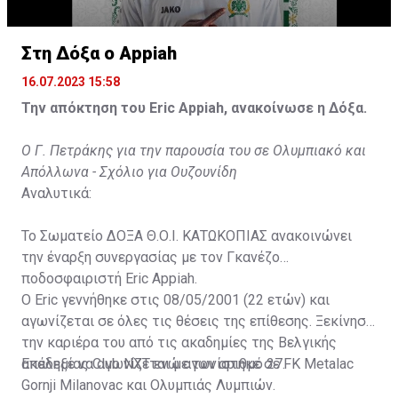
Στη Δόξα ο Appiah
16.07.2023 15:58
Την απόκτηση του Eric Appiah, ανακοίνωσε η Δόξα.
Ο Γ. Πετράκης για την παρουσία του σε Ολυμπιακό και
Απόλλωνα - Σχόλιο για Ουζουνίδη
Αναλυτικά:
Το Σωματείο ΔΟΞΑ Θ.Ο.Ι. ΚΑΤΩΚΟΠΙΑΣ ανακοινώνει
την έναρξη συνεργασίας με τον Γκανέζο
ποδοσφαιριστή Eric Appiah.
Ο Eric γεννήθηκε στις 08/05/2001 (22 ετών) και
αγωνίζεται σε όλες τις θέσεις της επίθεσης. Ξεκίνησε
την καριέρα του από τις ακαδημίες της Βελγικής
ακαδημίας Club NXT ενώ αγωνίστηκε σε FK Metalac
Επέλεξε να αγωνίζεται με τον αριθμό 27.
Gornji Milanovac και Ολυμπιάς Λυμπιών.