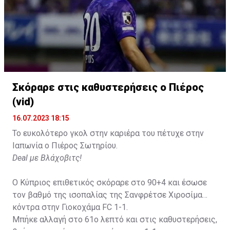
Σκόραρε στις καθυστερήσεις ο Πιέρος
(vid)
16.07.2023 18:15
Το ευκολότερο γκολ στην καριέρα του πέτυχε στην
Ιαπωνία ο Πιέρος Σωτηρίου.
Deal με Βλάχοβιτς!
Ο Κύπριος επιθετικός σκόραρε στο 90+4 και έσωσε
τον βαθμό της ισοπαλίας της Σανφρέτσε Χιροσίμα
κόντρα στην Γιοκοχάμα FC 1-1.
Μπήκε αλλαγή στο 61ο λεπτό και στις καθυστερήσεις,