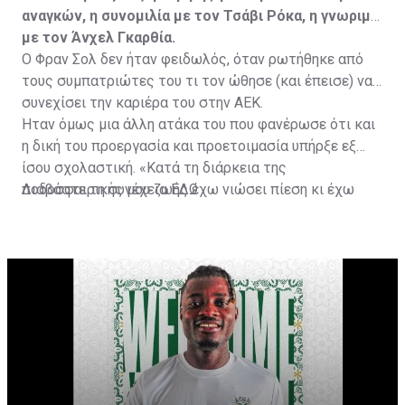
αναγκών, η συνομιλία με τον Τσάβι Ρόκα, η γνωριμία
με τον Άνχελ Γκαρθία.
Ο Φραν Σολ δεν ήταν φειδωλός, όταν ρωτήθηκε από
τους συμπατριώτες του τι τον ώθησε (και έπεισε) να
συνεχίσει την καριέρα του στην ΑΕΚ.
Ήταν όμως μια άλλη ατάκα του που φανέρωσε ότι και
η δική του προεργασία και προετοιμασία υπήρξε εξ
ίσου σχολαστική. «Κατά τη διάρκεια της
ποδοσφαιρικής μου ζωής έχω νιώσει πίεση κι έχω
Διαβάστε τη συνέχεια
ΕΔΩ
ανταποκριθεί. Πρέπει να κάνω το ίδιο, να σκοράρω
τέρματα που θα βοηθήσουν την ομάδα», δήλωσε ο
31χρονος άσος.