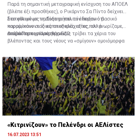
Παρά τη σημαντική μεταγραφική ενίσχυση του ΑΠΟΕΛ
(βλέπε έξι προσθήκες), ο Ρικάρντο Σα Πίντο δείχνει
διατεθειμένος να διατηρήσει τον περσινό βασικό
Στο φιλικό με τη Δόξα οι παλιοί έδειξαν ότι
κορμό, κάνοντας κάποιες ελάχιστες, αλλά
παραμένουν οι ίδιες σταθερές αξίες που γνωρίζαμε,
απαραίτητες παρεμβάσεις.
ενώ ο Πορτογάλος τεχνικός τρίβει τα χέρια του
Διαβάστε περισσότερα
ΕΔΩ
.
βλέποντας και τους νέους να «σμίγουν» ομοιόμορφα
στο γήπεδο με το περσινό ρόστερ.
«Κιτρινίζουν» το Πελένδρι οι ΑΕΛίστες
16.07.2023 13:51