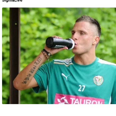
SigmaLive