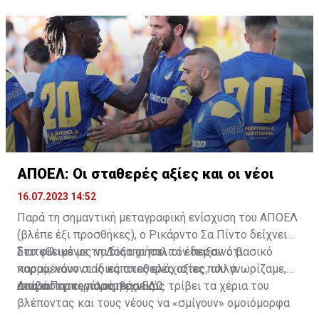
ΑΠΟΕΛ: Οι σταθερές αξίες και οι νέοι
16.07.2023 14:52
Παρά τη σημαντική μεταγραφική ενίσχυση του ΑΠΟΕΛ
(βλέπε έξι προσθήκες), ο Ρικάρντο Σα Πίντο δείχνει
διατεθειμένος να διατηρήσει τον περσινό βασικό
Στο φιλικό με τη Δόξα οι παλιοί έδειξαν ότι
κορμό, κάνοντας κάποιες ελάχιστες, αλλά
παραμένουν οι ίδιες σταθερές αξίες που γνωρίζαμε,
απαραίτητες παρεμβάσεις.
ενώ ο Πορτογάλος τεχνικός τρίβει τα χέρια του
Διαβάστε περισσότερα
ΕΔΩ
.
βλέποντας και τους νέους να «σμίγουν» ομοιόμορφα