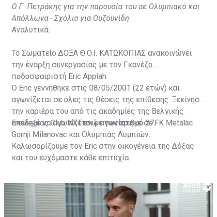
Ο Γ. Πετράκης για την παρουσία του σε Ολυμπιακό και
Απόλλωνα - Σχόλιο για Ουζουνίδη
Αναλυτικά:
Το Σωματείο ΔΟΞΑ Θ.Ο.Ι. ΚΑΤΩΚΟΠΙΑΣ ανακοινώνει
την έναρξη συνεργασίας με τον Γκανέζο
ποδοσφαιριστή Eric Appiah.
Ο Eric γεννήθηκε στις 08/05/2001 (22 ετών) και
αγωνίζεται σε όλες τις θέσεις της επίθεσης. Ξεκίνησε
την καριέρα του από τις ακαδημίες της Βελγικής
ακαδημίας Club NXT ενώ αγωνίστηκε σε FK Metalac
Επέλεξε να αγωνίζεται με τον αριθμό 27.
Gornji Milanovac και Ολυμπιάς Λυμπιών.
Καλωσορίζουμε τον Eric στην οικογένεια της Δόξας
και του ευχόμαστε κάθε επιτυχία.