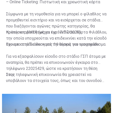
– Online Ticketing: Πιστωτική και χρεωστική κάρτα
Σύμφωνα με τη νομοθεσία για να μπορεί ο φίλαθλος να
προμηθευτεί εισιτήριο και να εισέρχεται σε στάδια
που διεξάγονται αγώνες πρώτης κατηγορίας, θα
πρέπει απαραιτήτως να έχει εκδώσει Κάρτα Φιλάθλου,
Κρατήσεις ΑΜΕΑ (μέχρι τις 17/07/2023)
την οποία υποχρεούται να επιδεικνύει κατά την είσοδό
του στο στάδιο και κατά την αγορά του εισιτηρίου.
Έχουμε στην διάθεση μας 14 θέσεις για τροχοκάθισμα.
Για να εξασφαλίσουν είσοδο στο στάδιο ΓΣΠ άτομα με
αναπηρία, θα πρέπει να επικοινωνούν έγκαιρα στο
τηλέφωνο 22025429, ώστε να κρατήσουν τη θέση
τους.
Στην τηλεφωνική επικοινωνία θα χρειαστεί να
υποβάλουν τα στοιχεία τους, όπως και του συνοδού
τους. Τα στοιχεία που χρειάζονται είναι:
ονοματεπώνυμο, αριθμός πινακίδας αυτοκινήτου,
κάρτα ΑμεΑ και αριθμός κάρτας φιλάθλου του
συνοδού.»