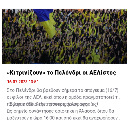
στο γήπεδο με το περσινό ρόστερ.
«Κιτρινίζουν» το Πελένδρι οι ΑΕΛίστες
16.07.2023 13:51
Στο Πελένδρι θα βρεθούν σήμερα το απόγευμα (16/7)
οι φίλοι της ΑΕΛ, εκεί όπου η ομάδα πραγματοποιεί το
πρώτο στάδιο της προετοιμασίας της.
•
Έφυγαν δύο, θέλει τέσσερις (πληροφορίες)
Ως σημείο συνάντησης ορίστηκε η Άλασσα, όπου θα
μαζευτούν η ώρα 16:00 και από εκεί θα αναχωρήσουν
με προορισμό το κοινοτικό γήπεδο Πελενδρίου, για να