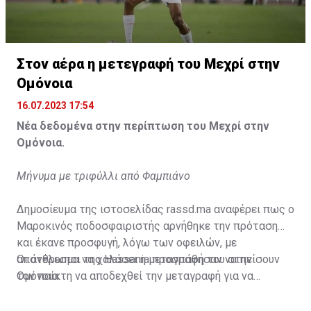
Η δημοσίευση κοινοποιήθηκε από το χρήστη サンフレッチェ広島 (@
Στον αέρα η μετεγραφή του Μεχρί στην
Ομόνοια
16.07.2023 17:54
Νέα δεδομένα στην περίπτωση του Μεχρί στην
Ομόνοια.
Μήνυμα με τριφύλλι από Φαμπιάνο
Δημοσίευμα της ιστοσελίδας rassd.ma αναφέρει πως ο
Μαροκινός ποδοσφαιριστής αρνήθηκε την πρόταση
και έκανε προσφυγή, λόγω των οφειλών, με
αποτέλεσμα να χαλάσει η μεταγραφή του στην
Οι άνθρωποι της Hassania προσπάθησαν να πείσουν
Ομόνοια.
τον παίκτη να αποδεχθεί την μεταγραφή για να
επωφεληθεί και ο ίδιος από το ποσό που θα κόστιζε η
μετακίνησή του, αλλά ο παίκτης αρνήθηκε και επέμεινε