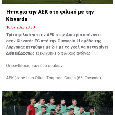
Ήττα για την ΑΕΚ στο φιλικό με την
Kisvarda
16.07.2023 20:30
Τρίτο φιλικό για την ΑΕΚ στην Αυστρία απέναντι
στην Kisvarda FC από την Ουγγαρία. Η ομάδα της
Λάρνακας ηττήθηκε με 2-1 με το γκολ να πετυχαίνει
ο Γκιούρτσο.
Δείτε
ΕΔΩ
πώς εξελίχθηκε ο φιλικός αγώνας
Οι συνθέσεις των δύο ομάδων:
ΑΕΚ (Jose Luis Oltra): Tούμπας, Casas (65' Facundo),
Gustavo (65' Pons), Trickovski (65' Lopes), Gama (65'
Gyurcso), Κaptoum (46' Καψής (65' Mάμας), Roberge (65'
Tomovic), Aνδρέου (65' Angel) , Κωνσταντή (65' Sol),
Τζιωρτζής (65' Faraj), Κατελάρης (65' Milicevic).
Στον πάγκο: Piric, Στυλιανίδης, Tomovic, Καψής, Sol,