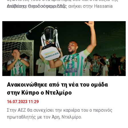
επίθεσης. Ο ποδοσφαιριστής ανήκει στην Hassania
Διαβάστε περισσότερα
ΕΔΩ
.
d'Agadir με την οποία διατηρεί συμβόλαιο μέχρι το
2026.
Ανακοινώθηκε από τη νέα του ομάδα
στην Κύπρο ο Ντελμίρο
16.07.2023 11:29
Στην ΑΕΖ θα συνεχίσει την καριέρα του ο περσινός
πρωταθλητής με τον Άρη, Ντελμίρο.