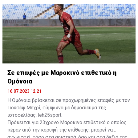
δώοσυν το παρών τους στην απογευματινή προπόνηση
της ομάδας.
Σε επαφές με Μαροκινό επιθετικό η
Ομόνοια
16.07.2023 12:21
Η Ομόνοια βρίσκεται σε προχωρημένες επαφές με τον
Γιουσέφ Μεχρί, σύμφωνα με δημοσίευμα της
ιστοσελίδας, leh25sport.
Πρόκειται για 23χρονο Μαροκινό επιθετικό ο οποίος
πέραν από την κορυφή της επίθεσης, μπορεί να
αγωνιστεί, τόσο στα αριστερά, όσο και στα δεξιά της