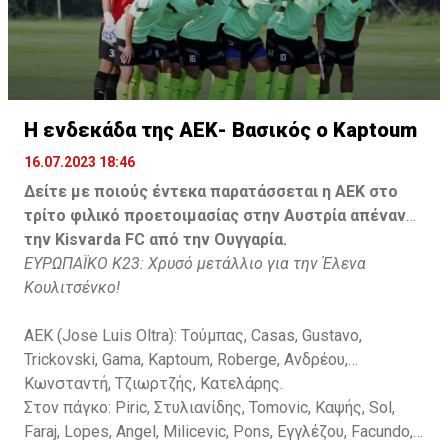
Faraj, Lopes, Angel, Milicevic, Pons, Εγγλέζου, Facundo,
Gonzalez, Guyrcso, Μάμας.
Κisvarda FC (Milos Kruscic): Kovacs, Navratil, Raul, Szor,
Lippai, Alic, Kormendi, Makowski, Czekus, Ilievski,
H ενδεκάδα της ΑΕΚ- Βασικός ο Kaptoum
Spasic.
16.07.2023 18:46
Στον πάγκο: Petkovic, Cipetic, Kovasic, Jovicic, Szeles,
Δείτε με ποιούς έντεκα παρατάσσεται η ΑΕΚ στο
Vida, Otvos, Lucas, Camas, Mesanovic.
τρίτο φιλικό προετοιμασίας στην Αυστρία απέναντι
την Kisvarda FC από την Ουγγαρία.
ΕΥΡΩΠΑΪΚΟ Κ23: Χρυσό μετάλλιο για την Έλενα
Κουλιτσένκο!
ΑΕΚ (Jose Luis Oltra): Tούμπας, Casas, Gustavo,
Trickovski, Gama, Κaptoum, Roberge, Aνδρέου,
Κωνσταντή, Τζιωρτζής, Κατελάρης.
Στον πάγκο: Piric, Στυλιανίδης, Tomovic, Καψής, Sol,
Faraj, Lopes, Angel, Milicevic, Pons, Εγγλέζου, Facundo,