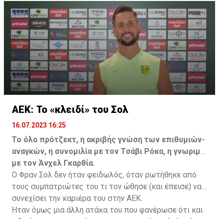
να λύσει το συμβόλαιό του, ώστε να μετακομίσει
ελεύθερα σε οποιαδήποτε νέα ομάδα το τρέχον
καλοκαίρι.
ΑΕΚ: Το «κλειδί» του Σολ
16.07.2023 16:25
Το όλο πρότζεκτ, η ακριβής γνώση των επιθυμιών-
αναγκών, η συνομιλία με τον Τσάβι Ρόκα, η γνωριμία
με τον Άνχελ Γκαρθία.
Ο Φραν Σολ δεν ήταν φειδωλός, όταν ρωτήθηκε από
τους συμπατριώτες του τι τον ώθησε (και έπεισε) να
συνεχίσει την καριέρα του στην ΑΕΚ.
Ήταν όμως μια άλλη ατάκα του που φανέρωσε ότι και