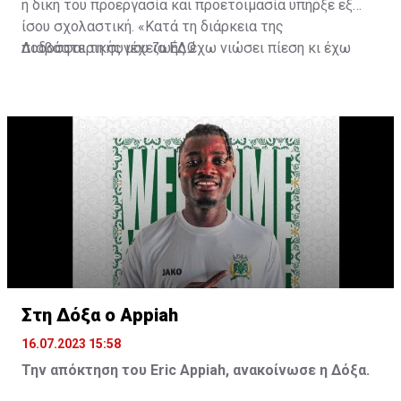
η δική του προεργασία και προετοιμασία υπήρξε εξ
ίσου σχολαστική. «Κατά τη διάρκεια της
ποδοσφαιρικής μου ζωής έχω νιώσει πίεση κι έχω
Διαβάστε τη συνέχεια
ΕΔΩ
ανταποκριθεί. Πρέπει να κάνω το ίδιο, να σκοράρω
τέρματα που θα βοηθήσουν την ομάδα», δήλωσε ο
31χρονος άσος.
Στη Δόξα ο Appiah
16.07.2023 15:58
Την απόκτηση του Eric Appiah, ανακοίνωσε η Δόξα.