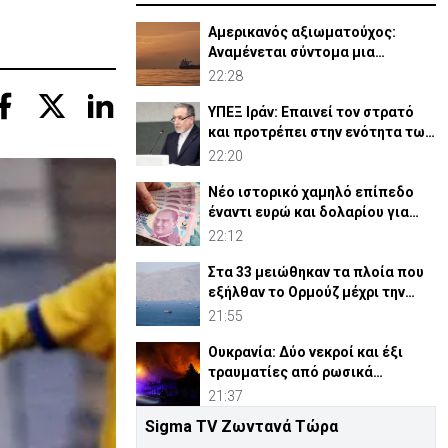
Αμερικανός αξιωματούχος:
Αναμένεται σύντομα μια
συμφωνία για Ορμούζ
22:28
ΥΠΕΞ Ιράν: Επαινεί τον στρατό
και προτρέπει στην ενότητα των
μουσουλμάνων
22:20
Νέο ιστορικό χαμηλό επίπεδο
έναντι ευρώ και δολαρίου για
τουρκική λίρα
22:12
Στα 33 μειώθηκαν τα πλοία που
εξήλθαν το Ορμούζ μέχρι την
Πέμπτη
21:55
Ουκρανία: Δύο νεκροί και έξι
τραυματίες από ρωσικά
πλήγματα
21:37
Sigma TV Ζωντανά Τώρα
ΗΠΑ: Η Γερουσία ενέκρινε νέες