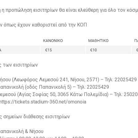
η η προπώληση εισιτηρίων θα είναι ελεύθερη για όλο τον κόσμ
ων όπως έχουν καθοριστεί από την ΚΟΠ
ς των εισιτηρίων
Νήσου (Λεωφόρος Λεμεσού 241, Νήσου, 2571) – Τηλ: 22025429
Παπανικολή (οδός Παπανικολή 5) – Τηλ: 22025429
Λεμεσού (Αγίας Σοφίας 50, 3065 Κάτω Πολεμίδια) – Τηλ: 2502
 https://tickets.stadium-360.net/omonoia
ς σημείων διάθεσης εισιτηρίων
Παπανικολή & Νήσου