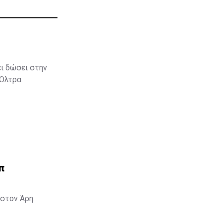
ει δώσει στην
 Όλτρα.
π
στον Άρη.