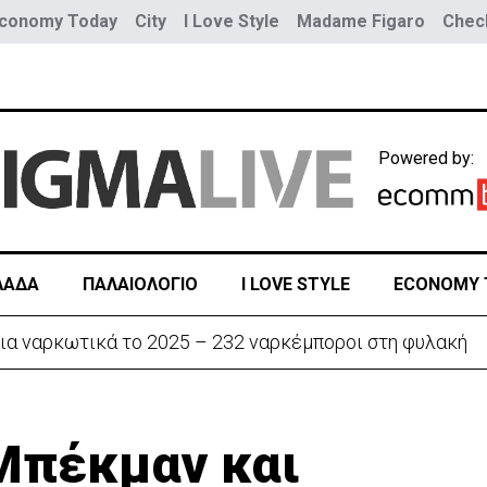
conomy Today
City
I Love Style
Madame Figaro
Check
Powered by:
ΛΑΔΑ
ΠΑΛΑΙΟΛΟΓΙΟ
I LOVE STYLE
ECONOMY 
ην «Corner» o Προύντζος - «Πληγώνει τις αναμνήσεις»
 Μπέκμαν και