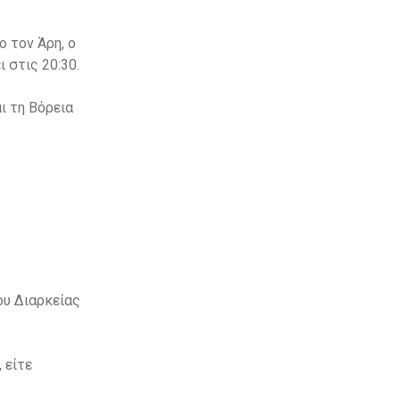
ο τον Άρη, ο
 στις 20:30.
ι τη Βόρεια
ου Διαρκείας
 είτε