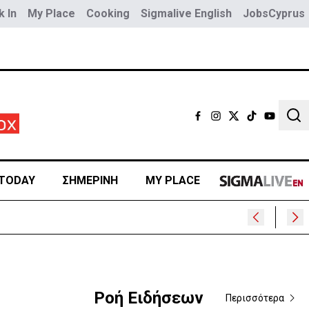
 In
My Place
Cooking
Sigmalive English
JobsCyprus
Sear
TODAY
ΣΗΜΕΡΙΝΗ
MY PLACE
Ροή Ειδήσεων
Περισσότερα