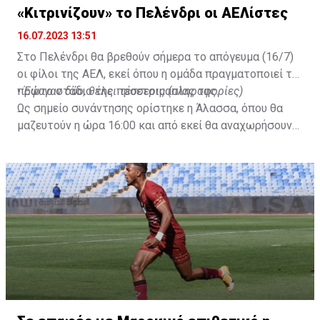
«Κιτρινίζουν» το Πελένδρι οι ΑΕΛίστες
16.07.2023 13:51
Στο Πελένδρι θα βρεθούν σήμερα το απόγευμα (16/7)
οι φίλοι της ΑΕΛ, εκεί όπου η ομάδα πραγματοποιεί το
πρώτο στάδιο της προετοιμασίας της.
•
Έφυγαν δύο, θέλει τέσσερις (πληροφορίες)
Ως σημείο συνάντησης ορίστηκε η Άλασσα, όπου θα
μαζευτούν η ώρα 16:00 και από εκεί θα αναχωρήσουν
με προορισμό το κοινοτικό γήπεδο Πελενδρίου, για να
δώοσυν το παρών τους στην απογευματινή προπόνηση
της ομάδας.