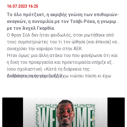
16.07.2023 16:25
Το όλο πρότζεκτ, η ακριβής γνώση των επιθυμιών-
αναγκών, η συνομιλία με τον Τσάβι Ρόκα, η γνωριμία
με τον Άνχελ Γκαρθία.
Ο Φραν Σολ δεν ήταν φειδωλός, όταν ρωτήθηκε από
τους συμπατριώτες του τι τον ώθησε (και έπεισε) να
συνεχίσει την καριέρα του στην ΑΕΚ.
Ήταν όμως μια άλλη ατάκα του που φανέρωσε ότι και
η δική του προεργασία και προετοιμασία υπήρξε εξ
ίσου σχολαστική. «Κατά τη διάρκεια της
ποδοσφαιρικής μου ζωής έχω νιώσει πίεση κι έχω
Διαβάστε τη συνέχεια
ΕΔΩ
ανταποκριθεί. Πρέπει να κάνω το ίδιο, να σκοράρω
τέρματα που θα βοηθήσουν την ομάδα», δήλωσε ο
31χρονος άσος.