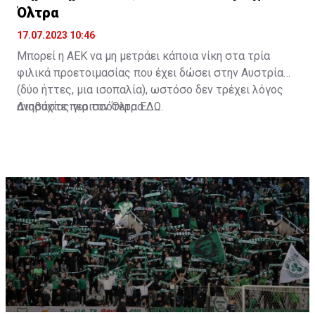
Όλτρα
17.07.2023 10:46
Μπορεί η ΑΕΚ να μη μετράει κάποια νίκη στα τρία
φιλικά προετοιμασίας που έχει δώσει στην Αυστρία
(δύο ήττες, μια ισοπαλία), ωστόσο δεν τρέχει λόγος
ανησυχίας για τον Όλτρα.
Διαβάστε περισσότερα
ΕΔΩ
.