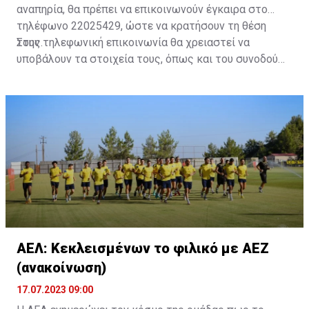
αναπηρία, θα πρέπει να επικοινωνούν έγκαιρα στο
τηλέφωνο 22025429, ώστε να κρατήσουν τη θέση
τους.
Στην τηλεφωνική επικοινωνία θα χρειαστεί να
υποβάλουν τα στοιχεία τους, όπως και του συνοδού
τους. Τα στοιχεία που χρειάζονται είναι:
ονοματεπώνυμο, αριθμός πινακίδας αυτοκινήτου,
κάρτα ΑμεΑ και αριθμός κάρτας φιλάθλου του
συνοδού.»
ΑΕΛ: Κεκλεισμένων το φιλικό με ΑΕΖ
(ανακοίνωση)
17.07.2023 09:00