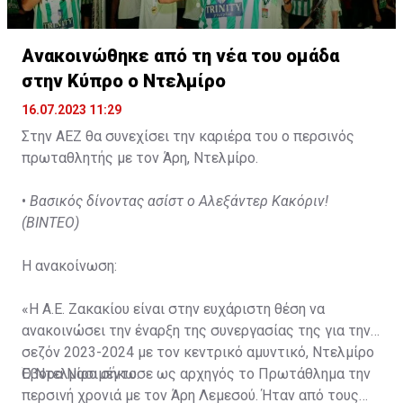
Ανακοινώθηκε από τη νέα του ομάδα
στην Κύπρο ο Ντελμίρο
16.07.2023 11:29
Στην ΑΕΖ θα συνεχίσει την καριέρα του ο περσινός
πρωταθλητής με τον Άρη, Ντελμίρο.
•
Βασικός δίνοντας ασίστ ο Αλεξάντερ Κακόριν!
(ΒΙΝΤΕΟ)
Η ανακοίνωση:
«Η Α.Ε. Ζακακίου είναι στην ευχάριστη θέση να
ανακοινώσει την έναρξη της συνεργασίας της για την
σεζόν 2023-2024 με τον κεντρικό αμυντικό, Ντελμίρο
Έβορα Νασιμέντο.
Ο Ντελμίρο σήκωσε ως αρχηγός το Πρωτάθλημα την
περσινή χρονιά με τον Άρη Λεμεσού. Ήταν από τους