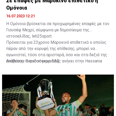
Σε επαφές με Μαροκινό επιθετικό η
Ομόνοια
16.07.2023 12:21
Η Ομόνοια βρίσκεται σε προχωρημένες επαφές με τον
Γιουσέφ Μεχρί, σύμφωνα με δημοσίευμα της
ιστοσελίδας, leh25sport.
Πρόκειται για 23χρονο Μαροκινό επιθετικό ο οποίος
πέραν από την κορυφή της επίθεσης, μπορεί να
αγωνιστεί, τόσο στα αριστερά, όσο και στα δεξιά της
επίθεσης. Ο ποδοσφαιριστής ανήκει στην Hassania
Διαβάστε περισσότερα
ΕΔΩ
.
d'Agadir με την οποία διατηρεί συμβόλαιο μέχρι το
2026.