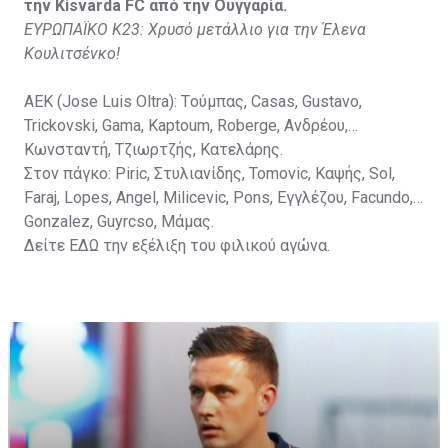
την Kisvarda FC από την Ουγγαρία.
ΕΥΡΩΠΑΪΚΟ Κ23: Χρυσό μετάλλιο για την Έλενα
Κουλιτσένκο!
ΑΕΚ (Jose Luis Oltra): Tούμπας, Casas, Gustavo,
Trickovski, Gama, Κaptoum, Roberge, Aνδρέου,
Κωνσταντή, Τζιωρτζής, Κατελάρης.
Στον πάγκο: Piric, Στυλιανίδης, Tomovic, Καψής, Sol,
Faraj, Lopes, Angel, Milicevic, Pons, Εγγλέζου, Facundo,
Gonzalez, Guyrcso, Μάμας.
Δείτε
ΕΔΩ
την εξέλιξη του φιλικού αγώνα.