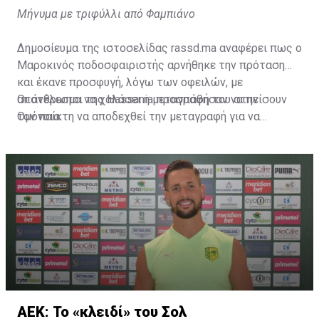
Μήνυμα με τριφύλλι από Φαμπιάνο
Δημοσίευμα της ιστοσελίδας rassd.ma αναφέρει πως ο
Μαροκινός ποδοσφαιριστής αρνήθηκε την πρόταση
και έκανε προσφυγή, λόγω των οφειλών, με
αποτέλεσμα να χαλάσει η μεταγραφή του στην
Οι άνθρωποι της Hassania προσπάθησαν να πείσουν
Ομόνοια.
τον παίκτη να αποδεχθεί την μεταγραφή για να
επωφεληθεί και ο ίδιος από το ποσό που θα κόστιζε η
μετακίνησή του, αλλά ο παίκτης αρνήθηκε και επέμεινε
να λύσει το συμβόλαιό του, ώστε να μετακομίσει
ελεύθερα σε οποιαδήποτε νέα ομάδα το τρέχον
καλοκαίρι.
ΑΕΚ: Το «κλειδί» του Σολ