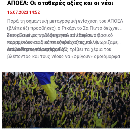
ΑΠΟΕΛ: Οι σταθερές αξίες και οι νέοι
16.07.2023 14:52
Παρά τη σημαντική μεταγραφική ενίσχυση του ΑΠΟΕΛ
(βλέπε έξι προσθήκες), ο Ρικάρντο Σα Πίντο δείχνει
διατεθειμένος να διατηρήσει τον περσινό βασικό
Στο φιλικό με τη Δόξα οι παλιοί έδειξαν ότι
κορμό, κάνοντας κάποιες ελάχιστες, αλλά
παραμένουν οι ίδιες σταθερές αξίες που γνωρίζαμε,
απαραίτητες παρεμβάσεις.
ενώ ο Πορτογάλος τεχνικός τρίβει τα χέρια του
Διαβάστε περισσότερα
ΕΔΩ
.
βλέποντας και τους νέους να «σμίγουν» ομοιόμορφα
στο γήπεδο με το περσινό ρόστερ.