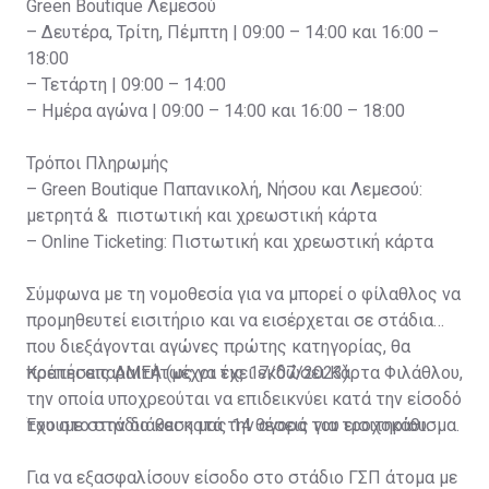
Green Boutique Λεμεσού
– Δευτέρα, Τρίτη, Πέμπτη | 09:00 – 14:00 και 16:00 –
18:00
– Τετάρτη | 09:00 – 14:00
– Ημέρα αγώνα | 09:00 – 14:00 και 16:00 – 18:00
Τρόποι Πληρωμής
– Green Boutique Παπανικολή, Νήσου και Λεμεσού:
μετρητά & πιστωτική και χρεωστική κάρτα
– Online Ticketing: Πιστωτική και χρεωστική κάρτα
Σύμφωνα με τη νομοθεσία για να μπορεί ο φίλαθλος να
προμηθευτεί εισιτήριο και να εισέρχεται σε στάδια
που διεξάγονται αγώνες πρώτης κατηγορίας, θα
πρέπει απαραιτήτως να έχει εκδώσει Κάρτα Φιλάθλου,
Κρατήσεις ΑΜΕΑ (μέχρι τις 17/07/2023)
την οποία υποχρεούται να επιδεικνύει κατά την είσοδό
του στο στάδιο και κατά την αγορά του εισιτηρίου.
Έχουμε στην διάθεση μας 14 θέσεις για τροχοκάθισμα.
Για να εξασφαλίσουν είσοδο στο στάδιο ΓΣΠ άτομα με