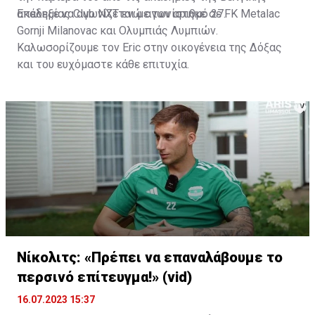
ακαδημίας Club NXT ενώ αγωνίστηκε σε FK Metalac
Επέλεξε να αγωνίζεται με τον αριθμό 27.
Gornji Milanovac και Ολυμπιάς Λυμπιών.
Καλωσορίζουμε τον Eric στην οικογένεια της Δόξας
και του ευχόμαστε κάθε επιτυχία.
Νίκολιτς: «Πρέπει να επαναλάβουμε το
περσινό επίτευγμα!» (vid)
16.07.2023 15:37