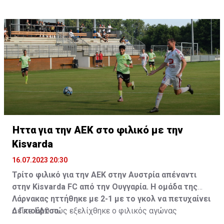
Ήττα για την ΑΕΚ στο φιλικό με την
Kisvarda
16.07.2023 20:30
Τρίτο φιλικό για την ΑΕΚ στην Αυστρία απέναντι
στην Kisvarda FC από την Ουγγαρία. Η ομάδα της
Λάρνακας ηττήθηκε με 2-1 με το γκολ να πετυχαίνει
ο Γκιούρτσο.
Δείτε
ΕΔΩ
πώς εξελίχθηκε ο φιλικός αγώνας