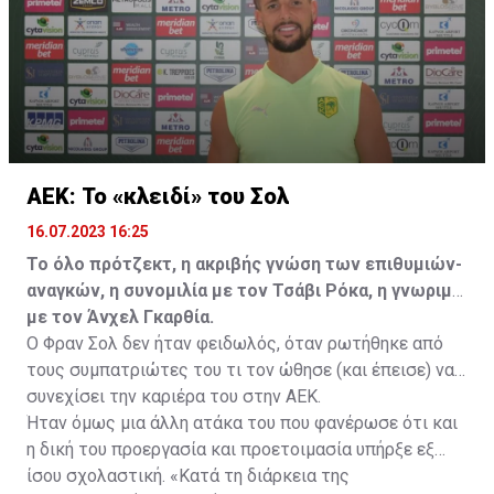
καλοκαίρι.
ΑΕΚ: Το «κλειδί» του Σολ
16.07.2023 16:25
Το όλο πρότζεκτ, η ακριβής γνώση των επιθυμιών-
αναγκών, η συνομιλία με τον Τσάβι Ρόκα, η γνωριμία
με τον Άνχελ Γκαρθία.
Ο Φραν Σολ δεν ήταν φειδωλός, όταν ρωτήθηκε από
τους συμπατριώτες του τι τον ώθησε (και έπεισε) να
συνεχίσει την καριέρα του στην ΑΕΚ.
Ήταν όμως μια άλλη ατάκα του που φανέρωσε ότι και
η δική του προεργασία και προετοιμασία υπήρξε εξ
ίσου σχολαστική. «Κατά τη διάρκεια της