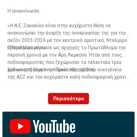
Η ανακοίνωση:
«Η Α.Ε. Ζακακίου είναι στην ευχάριστη θέση να
ανακοινώσει την έναρξη της συνεργασίας της για την
σεζόν 2023-2024 με τον κεντρικό αμυντικό, Ντελμίρο
Έβορα Νασιμέντο.
Ο Ντελμίρο σήκωσε ως αρχηγός το Πρωτάθλημα την
περσινή χρονιά με τον Άρη Λεμεσού. Ήταν από τους
ποδοσφαιριστές που ξεχώρισαν τα τελευταία τρία
χρόνια στη ξέφρενη πορεία της ομάδας.
Καλωσορίζουμε έναν Πρωταθλητή στην οικογένεια
της ΑΕΖ και του ευχόμαστε καλή ποδοσφαιρική χρονιά
με τα χρώματα της ομάδας μας!»
Περισσότερα