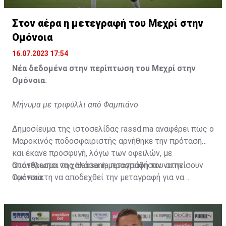
Η δημοσίευση κοινοποιήθηκε από το χρήστη サンフレッチェ広島 (@
Στον αέρα η μετεγραφή του Μεχρί στην
Ομόνοια
16.07.2023 17:54
Νέα δεδομένα στην περίπτωση του Μεχρί στην
Ομόνοια.
Μήνυμα με τριφύλλι από Φαμπιάνο
Δημοσίευμα της ιστοσελίδας rassd.ma αναφέρει πως ο
Μαροκινός ποδοσφαιριστής αρνήθηκε την πρόταση
και έκανε προσφυγή, λόγω των οφειλών, με
αποτέλεσμα να χαλάσει η μεταγραφή του στην
Οι άνθρωποι της Hassania προσπάθησαν να πείσουν
Ομόνοια.
τον παίκτη να αποδεχθεί την μεταγραφή για να
επωφεληθεί και ο ίδιος από το ποσό που θα κόστιζε η
μετακίνησή του, αλλά ο παίκτης αρνήθηκε και επέμεινε
να λύσει το συμβόλαιό του, ώστε να μετακομίσει
ελεύθερα σε οποιαδήποτε νέα ομάδα το τρέχον