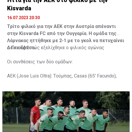
Ήττα για την ΑΕΚ στο φιλικό με την
Kisvarda
16.07.2023 20:30
Τρίτο φιλικό για την ΑΕΚ στην Αυστρία απέναντι
στην Kisvarda FC από την Ουγγαρία. Η ομάδα της
Λάρνακας ηττήθηκε με 2-1 με το γκολ να πετυχαίνει
ο Γκιούρτσο.
Δείτε
ΕΔΩ
πώς εξελίχθηκε ο φιλικός αγώνας
Οι συνθέσεις των δύο ομάδων:
ΑΕΚ (Jose Luis Oltra): Tούμπας, Casas (65' Facundo),
Gustavo (65' Pons), Trickovski (65' Lopes), Gama (65'
Gyurcso), Κaptoum (46' Καψής (65' Mάμας), Roberge (65'
Tomovic), Aνδρέου (65' Angel) , Κωνσταντή (65' Sol),
Τζιωρτζής (65' Faraj), Κατελάρης (65' Milicevic).
Στον πάγκο: Piric, Στυλιανίδης, Tomovic, Καψής, Sol,
Faraj, Lopes, Angel, Milicevic, Pons, Εγγλέζου, Facundo,