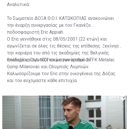
Αναλυτικά:
Το Σωματείο ΔΟΞΑ Θ.Ο.Ι. ΚΑΤΩΚΟΠΙΑΣ ανακοινώνει
την έναρξη συνεργασίας με τον Γκανέζο
ποδοσφαιριστή Eric Appiah.
Ο Eric γεννήθηκε στις 08/05/2001 (22 ετών) και
αγωνίζεται σε όλες τις θέσεις της επίθεσης. Ξεκίνησε
την καριέρα του από τις ακαδημίες της Βελγικής
ακαδημίας Club NXT ενώ αγωνίστηκε σε FK Metalac
Επέλεξε να αγωνίζεται με τον αριθμό 27.
Gornji Milanovac και Ολυμπιάς Λυμπιών.
Καλωσορίζουμε τον Eric στην οικογένεια της Δόξας
και του ευχόμαστε κάθε επιτυχία.