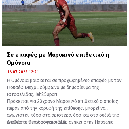
Σε επαφές με Μαροκινό επιθετικό η
Ομόνοια
16.07.2023 12:21
Η Ομόνοια βρίσκεται σε προχωρημένες επαφές με τον
Γιουσέφ Μεχρί, σύμφωνα με δημοσίευμα της
ιστοσελίδας, leh25sport.
Πρόκειται για 23χρονο Μαροκινό επιθετικό ο οποίος
πέραν από την κορυφή της επίθεσης, μπορεί να
αγωνιστεί, τόσο στα αριστερά, όσο και στα δεξιά της
επίθεσης. Ο ποδοσφαιριστής ανήκει στην Hassania
Διαβάστε περισσότερα
ΕΔΩ
.
d'Agadir με την οποία διατηρεί συμβόλαιο μέχρι το