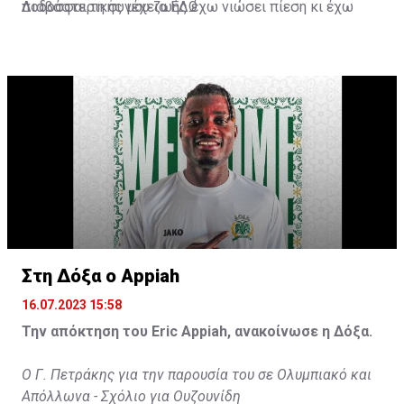
ποδοσφαιρικής μου ζωής έχω νιώσει πίεση κι έχω
Διαβάστε τη συνέχεια
ΕΔΩ
ανταποκριθεί. Πρέπει να κάνω το ίδιο, να σκοράρω
τέρματα που θα βοηθήσουν την ομάδα», δήλωσε ο
31χρονος άσος.
Στη Δόξα ο Appiah
16.07.2023 15:58
Την απόκτηση του Eric Appiah, ανακοίνωσε η Δόξα.
Ο Γ. Πετράκης για την παρουσία του σε Ολυμπιακό και
Απόλλωνα - Σχόλιο για Ουζουνίδη