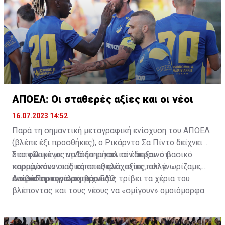
ΑΠΟΕΛ: Οι σταθερές αξίες και οι νέοι
16.07.2023 14:52
Παρά τη σημαντική μεταγραφική ενίσχυση του ΑΠΟΕΛ
(βλέπε έξι προσθήκες), ο Ρικάρντο Σα Πίντο δείχνει
διατεθειμένος να διατηρήσει τον περσινό βασικό
Στο φιλικό με τη Δόξα οι παλιοί έδειξαν ότι
κορμό, κάνοντας κάποιες ελάχιστες, αλλά
παραμένουν οι ίδιες σταθερές αξίες που γνωρίζαμε,
απαραίτητες παρεμβάσεις.
ενώ ο Πορτογάλος τεχνικός τρίβει τα χέρια του
Διαβάστε περισσότερα
ΕΔΩ
.
βλέποντας και τους νέους να «σμίγουν» ομοιόμορφα
στο γήπεδο με το περσινό ρόστερ.