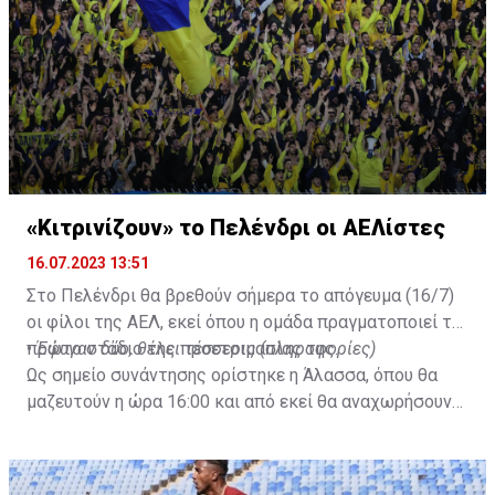
«Κιτρινίζουν» το Πελένδρι οι ΑΕΛίστες
16.07.2023 13:51
Στο Πελένδρι θα βρεθούν σήμερα το απόγευμα (16/7)
οι φίλοι της ΑΕΛ, εκεί όπου η ομάδα πραγματοποιεί το
πρώτο στάδιο της προετοιμασίας της.
•
Έφυγαν δύο, θέλει τέσσερις (πληροφορίες)
Ως σημείο συνάντησης ορίστηκε η Άλασσα, όπου θα
μαζευτούν η ώρα 16:00 και από εκεί θα αναχωρήσουν
με προορισμό το κοινοτικό γήπεδο Πελενδρίου, για να
δώοσυν το παρών τους στην απογευματινή προπόνηση
της ομάδας.