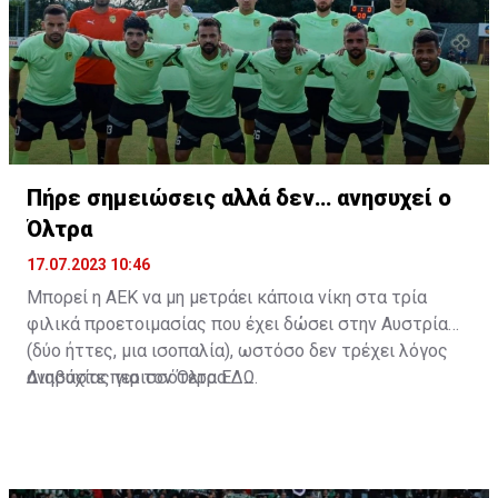
Πήρε σημειώσεις αλλά δεν… ανησυχεί ο
Όλτρα
17.07.2023 10:46
Μπορεί η ΑΕΚ να μη μετράει κάποια νίκη στα τρία
φιλικά προετοιμασίας που έχει δώσει στην Αυστρία
(δύο ήττες, μια ισοπαλία), ωστόσο δεν τρέχει λόγος
ανησυχίας για τον Όλτρα.
Διαβάστε περισσότερα
ΕΔΩ
.