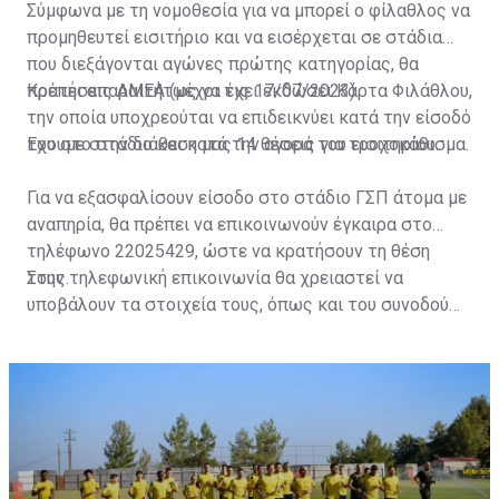
Σύμφωνα με τη νομοθεσία για να μπορεί ο φίλαθλος να
προμηθευτεί εισιτήριο και να εισέρχεται σε στάδια
που διεξάγονται αγώνες πρώτης κατηγορίας, θα
πρέπει απαραιτήτως να έχει εκδώσει Κάρτα Φιλάθλου,
Κρατήσεις ΑΜΕΑ (μέχρι τις 17/07/2023)
την οποία υποχρεούται να επιδεικνύει κατά την είσοδό
του στο στάδιο και κατά την αγορά του εισιτηρίου.
Έχουμε στην διάθεση μας 14 θέσεις για τροχοκάθισμα.
Για να εξασφαλίσουν είσοδο στο στάδιο ΓΣΠ άτομα με
αναπηρία, θα πρέπει να επικοινωνούν έγκαιρα στο
τηλέφωνο 22025429, ώστε να κρατήσουν τη θέση
τους.
Στην τηλεφωνική επικοινωνία θα χρειαστεί να
υποβάλουν τα στοιχεία τους, όπως και του συνοδού
τους. Τα στοιχεία που χρειάζονται είναι:
ονοματεπώνυμο, αριθμός πινακίδας αυτοκινήτου,
κάρτα ΑμεΑ και αριθμός κάρτας φιλάθλου του
συνοδού.»