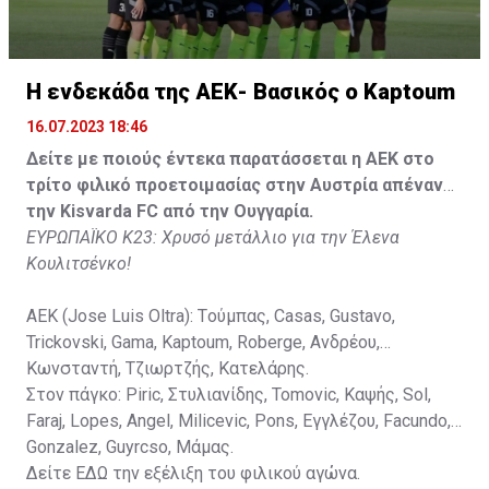
Gonzalez, Guyrcso, Μάμας.
Κisvarda FC (Milos Kruscic): Kovacs, Navratil, Raul, Szor,
Lippai, Alic, Kormendi, Makowski, Czekus, Ilievski,
H ενδεκάδα της ΑΕΚ- Βασικός ο Kaptoum
Spasic.
16.07.2023 18:46
Στον πάγκο: Petkovic, Cipetic, Kovasic, Jovicic, Szeles,
Δείτε με ποιούς έντεκα παρατάσσεται η ΑΕΚ στο
Vida, Otvos, Lucas, Camas, Mesanovic.
τρίτο φιλικό προετοιμασίας στην Αυστρία απέναντι
την Kisvarda FC από την Ουγγαρία.
ΕΥΡΩΠΑΪΚΟ Κ23: Χρυσό μετάλλιο για την Έλενα
Κουλιτσένκο!
ΑΕΚ (Jose Luis Oltra): Tούμπας, Casas, Gustavo,
Trickovski, Gama, Κaptoum, Roberge, Aνδρέου,
Κωνσταντή, Τζιωρτζής, Κατελάρης.
Στον πάγκο: Piric, Στυλιανίδης, Tomovic, Καψής, Sol,
Faraj, Lopes, Angel, Milicevic, Pons, Εγγλέζου, Facundo,
Gonzalez, Guyrcso, Μάμας.
Δείτε
ΕΔΩ
την εξέλιξη του φιλικού αγώνα.