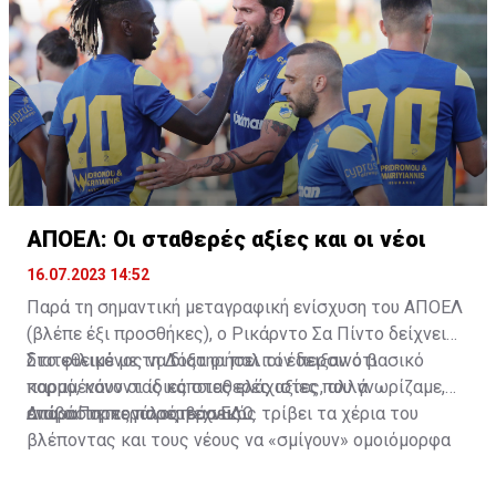
ΑΠΟΕΛ: Οι σταθερές αξίες και οι νέοι
16.07.2023 14:52
Παρά τη σημαντική μεταγραφική ενίσχυση του ΑΠΟΕΛ
(βλέπε έξι προσθήκες), ο Ρικάρντο Σα Πίντο δείχνει
διατεθειμένος να διατηρήσει τον περσινό βασικό
Στο φιλικό με τη Δόξα οι παλιοί έδειξαν ότι
κορμό, κάνοντας κάποιες ελάχιστες, αλλά
παραμένουν οι ίδιες σταθερές αξίες που γνωρίζαμε,
απαραίτητες παρεμβάσεις.
ενώ ο Πορτογάλος τεχνικός τρίβει τα χέρια του
Διαβάστε περισσότερα
ΕΔΩ
.
βλέποντας και τους νέους να «σμίγουν» ομοιόμορφα
στο γήπεδο με το περσινό ρόστερ.