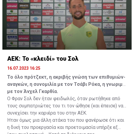
ελεύθερα σε οποιαδήποτε νέα ομάδα το τρέχον
καλοκαίρι.
ΑΕΚ: Το «κλειδί» του Σολ
16.07.2023 16:25
Το όλο πρότζεκτ, η ακριβής γνώση των επιθυμιών-
αναγκών, η συνομιλία με τον Τσάβι Ρόκα, η γνωριμία
με τον Άνχελ Γκαρθία.
Ο Φραν Σολ δεν ήταν φειδωλός, όταν ρωτήθηκε από
τους συμπατριώτες του τι τον ώθησε (και έπεισε) να
συνεχίσει την καριέρα του στην ΑΕΚ.
Ήταν όμως μια άλλη ατάκα του που φανέρωσε ότι και
η δική του προεργασία και προετοιμασία υπήρξε εξ