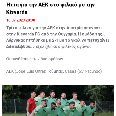
Ήττα για την ΑΕΚ στο φιλικό με την
Kisvarda
16.07.2023 20:30
Τρίτο φιλικό για την ΑΕΚ στην Αυστρία απέναντι
στην Kisvarda FC από την Ουγγαρία. Η ομάδα της
Λάρνακας ηττήθηκε με 2-1 με το γκολ να πετυχαίνει
ο Γκιούρτσο.
Δείτε
ΕΔΩ
πώς εξελίχθηκε ο φιλικός αγώνας
Οι συνθέσεις των δύο ομάδων:
ΑΕΚ (Jose Luis Oltra): Tούμπας, Casas (65' Facundo),
Gustavo (65' Pons), Trickovski (65' Lopes), Gama (65'
Gyurcso), Κaptoum (46' Καψής (65' Mάμας), Roberge (65'
Tomovic), Aνδρέου (65' Angel) , Κωνσταντή (65' Sol),
Τζιωρτζής (65' Faraj), Κατελάρης (65' Milicevic).
Στον πάγκο: Piric, Στυλιανίδης, Tomovic, Καψής, Sol,
Faraj, Lopes, Angel, Milicevic, Pons, Εγγλέζου, Facundo,