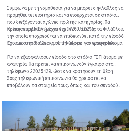
Σύμφωνα με τη νομοθεσία για να μπορεί ο φίλαθλος να
προμηθευτεί εισιτήριο και να εισέρχεται σε στάδια
που διεξάγονται αγώνες πρώτης κατηγορίας, θα
πρέπει απαραιτήτως να έχει εκδώσει Κάρτα Φιλάθλου,
Κρατήσεις ΑΜΕΑ (μέχρι τις 17/07/2023)
την οποία υποχρεούται να επιδεικνύει κατά την είσοδό
του στο στάδιο και κατά την αγορά του εισιτηρίου.
Έχουμε στην διάθεση μας 14 θέσεις για τροχοκάθισμα.
Για να εξασφαλίσουν είσοδο στο στάδιο ΓΣΠ άτομα με
αναπηρία, θα πρέπει να επικοινωνούν έγκαιρα στο
τηλέφωνο 22025429, ώστε να κρατήσουν τη θέση
τους.
Στην τηλεφωνική επικοινωνία θα χρειαστεί να
υποβάλουν τα στοιχεία τους, όπως και του συνοδού
τους. Τα στοιχεία που χρειάζονται είναι:
ονοματεπώνυμο, αριθμός πινακίδας αυτοκινήτου,
κάρτα ΑμεΑ και αριθμός κάρτας φιλάθλου του
συνοδού.»