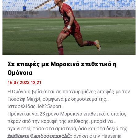
της ομάδας.
Σε επαφές με Μαροκινό επιθετικό η
Ομόνοια
16.07.2023 12:21
Η Ομόνοια βρίσκεται σε προχωρημένες επαφές με τον
Γιουσέφ Μεχρί, σύμφωνα με δημοσίευμα της
ιστοσελίδας, leh25sport.
Πρόκειται για 23χρονο Μαροκινό επιθετικό ο οποίος
πέραν από την κορυφή της επίθεσης, μπορεί να
αγωνιστεί, τόσο στα αριστερά, όσο και στα δεξιά της
επίθεσης. Ο ποδοσφαιριστής ανήκει στην Hassania
Διαβάστε περισσότερα
ΕΔΩ
.