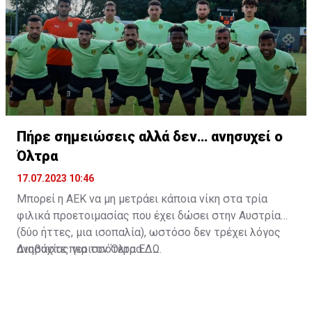
Πήρε σημειώσεις αλλά δεν… ανησυχεί ο
Όλτρα
17.07.2023 10:46
Μπορεί η ΑΕΚ να μη μετράει κάποια νίκη στα τρία
φιλικά προετοιμασίας που έχει δώσει στην Αυστρία
(δύο ήττες, μια ισοπαλία), ωστόσο δεν τρέχει λόγος
ανησυχίας για τον Όλτρα.
Διαβάστε περισσότερα
ΕΔΩ
.