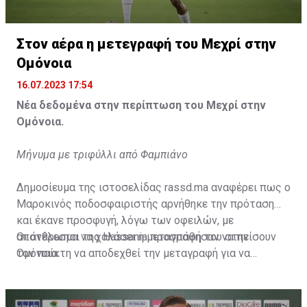
Η δημοσίευση κοινοποιήθηκε από το χρήστη サンフレッチェ広島 (@
Στον αέρα η μετεγραφή του Μεχρί στην
Ομόνοια
16.07.2023 17:54
Νέα δεδομένα στην περίπτωση του Μεχρί στην
Ομόνοια.
Μήνυμα με τριφύλλι από Φαμπιάνο
Δημοσίευμα της ιστοσελίδας rassd.ma αναφέρει πως ο
Μαροκινός ποδοσφαιριστής αρνήθηκε την πρόταση
και έκανε προσφυγή, λόγω των οφειλών, με
αποτέλεσμα να χαλάσει η μεταγραφή του στην
Οι άνθρωποι της Hassania προσπάθησαν να πείσουν
Ομόνοια.
τον παίκτη να αποδεχθεί την μεταγραφή για να
επωφεληθεί και ο ίδιος από το ποσό που θα κόστιζε η
μετακίνησή του, αλλά ο παίκτης αρνήθηκε και επέμεινε
να λύσει το συμβόλαιό του, ώστε να μετακομίσει