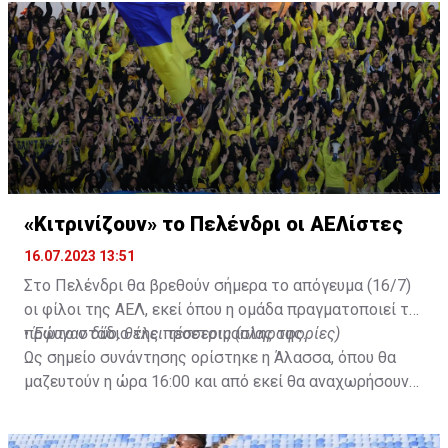
«Κιτρινίζουν» το Πελένδρι οι ΑΕΛίστες
16.07.2023 13:51
Στο Πελένδρι θα βρεθούν σήμερα το απόγευμα (16/7)
οι φίλοι της ΑΕΛ, εκεί όπου η ομάδα πραγματοποιεί το
πρώτο στάδιο της προετοιμασίας της.
•
Έφυγαν δύο, θέλει τέσσερις (πληροφορίες)
Ως σημείο συνάντησης ορίστηκε η Άλασσα, όπου θα
μαζευτούν η ώρα 16:00 και από εκεί θα αναχωρήσουν
με προορισμό το κοινοτικό γήπεδο Πελενδρίου, για να
δώοσυν το παρών τους στην απογευματινή προπόνηση