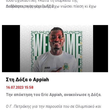
ίσου σχολαστική. «Κατά τη διάρκεια της
ποδοσφαιρικής μου ζωής έχω νιώσει πίεση κι έχω
Διαβάστε τη συνέχεια
ΕΔΩ
ανταποκριθεί. Πρέπει να κάνω το ίδιο, να σκοράρω
τέρματα που θα βοηθήσουν την ομάδα», δήλωσε ο
31χρονος άσος.
Στη Δόξα ο Appiah
16.07.2023 15:58
Την απόκτηση του Eric Appiah, ανακοίνωσε η Δόξα.
Ο Γ. Πετράκης για την παρουσία του σε Ολυμπιακό και