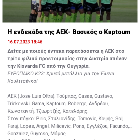
Gonzalez, Guyrcso, Μάμας.
Κisvarda FC (Milos Kruscic): Kovacs, Navratil, Raul, Szor,
Lippai, Alic, Kormendi, Makowski, Czekus, Ilievski,
H ενδεκάδα της ΑΕΚ- Βασικός ο Kaptoum
Spasic.
16.07.2023 18:46
Στον πάγκο: Petkovic, Cipetic, Kovasic, Jovicic, Szeles,
Δείτε με ποιούς έντεκα παρατάσσεται η ΑΕΚ στο
Vida, Otvos, Lucas, Camas, Mesanovic.
τρίτο φιλικό προετοιμασίας στην Αυστρία απέναντι
την Kisvarda FC από την Ουγγαρία.
ΕΥΡΩΠΑΪΚΟ Κ23: Χρυσό μετάλλιο για την Έλενα
Κουλιτσένκο!
ΑΕΚ (Jose Luis Oltra): Tούμπας, Casas, Gustavo,
Trickovski, Gama, Κaptoum, Roberge, Aνδρέου,
Κωνσταντή, Τζιωρτζής, Κατελάρης.
Στον πάγκο: Piric, Στυλιανίδης, Tomovic, Καψής, Sol,
Faraj, Lopes, Angel, Milicevic, Pons, Εγγλέζου, Facundo,
Gonzalez, Guyrcso, Μάμας.