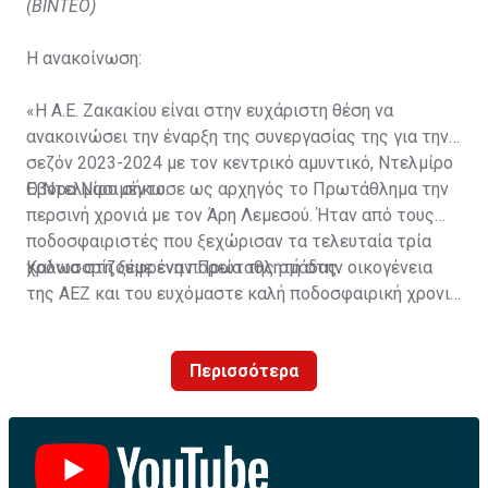
(ΒΙΝΤΕΟ)
Η ανακοίνωση:
«Η Α.Ε. Ζακακίου είναι στην ευχάριστη θέση να
ανακοινώσει την έναρξη της συνεργασίας της για την
σεζόν 2023-2024 με τον κεντρικό αμυντικό, Ντελμίρο
Έβορα Νασιμέντο.
Ο Ντελμίρο σήκωσε ως αρχηγός το Πρωτάθλημα την
περσινή χρονιά με τον Άρη Λεμεσού. Ήταν από τους
ποδοσφαιριστές που ξεχώρισαν τα τελευταία τρία
χρόνια στη ξέφρενη πορεία της ομάδας.
Καλωσορίζουμε έναν Πρωταθλητή στην οικογένεια
της ΑΕΖ και του ευχόμαστε καλή ποδοσφαιρική χρονιά
με τα χρώματα της ομάδας μας!»
Περισσότερα