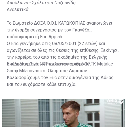
Απόλλωνα - Σχόλιο για Ουζουνίδη
Αναλυτικά:
Το Σωματείο ΔΟΞΑ Θ.Ο.Ι. ΚΑΤΩΚΟΠΙΑΣ ανακοινώνει
την έναρξη συνεργασίας με τον Γκανέζο
ποδοσφαιριστή Eric Appiah.
Ο Eric γεννήθηκε στις 08/05/2001 (22 ετών) και
αγωνίζεται σε όλες τις θέσεις της επίθεσης. Ξεκίνησε
την καριέρα του από τις ακαδημίες της Βελγικής
ακαδημίας Club NXT ενώ αγωνίστηκε σε FK Metalac
Επέλεξε να αγωνίζεται με τον αριθμό 27.
Gornji Milanovac και Ολυμπιάς Λυμπιών.
Καλωσορίζουμε τον Eric στην οικογένεια της Δόξας
και του ευχόμαστε κάθε επιτυχία.