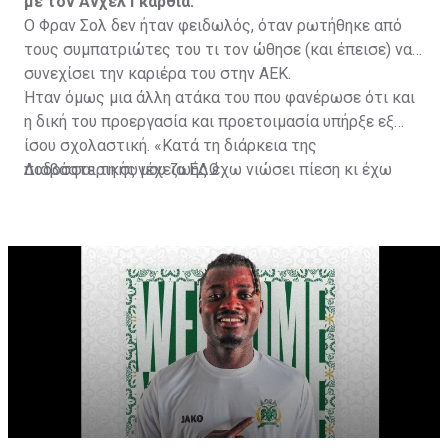
με τον Άνχελ Γκαρθία.
Ο Φραν Σολ δεν ήταν φειδωλός, όταν ρωτήθηκε από
τους συμπατριώτες του τι τον ώθησε (και έπεισε) να
συνεχίσει την καριέρα του στην ΑΕΚ.
Ήταν όμως μια άλλη ατάκα του που φανέρωσε ότι και
η δική του προεργασία και προετοιμασία υπήρξε εξ
ίσου σχολαστική. «Κατά τη διάρκεια της
ποδοσφαιρικής μου ζωής έχω νιώσει πίεση κι έχω
Διαβάστε τη συνέχεια
ΕΔΩ
ανταποκριθεί. Πρέπει να κάνω το ίδιο, να σκοράρω
τέρματα που θα βοηθήσουν την ομάδα», δήλωσε ο
31χρονος άσος.