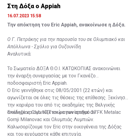
Στη Δόξα ο Appiah
16.07.2023 15:58
Την απόκτηση του Eric Appiah, ανακοίνωσε η Δόξα.
Ο Γ. Πετράκης για την παρουσία του σε Ολυμπιακό και
Απόλλωνα - Σχόλιο για Ουζουνίδη
Αναλυτικά:
Το Σωματείο ΔΟΞΑ Θ.Ο.Ι. ΚΑΤΩΚΟΠΙΑΣ ανακοινώνει
την έναρξη συνεργασίας με τον Γκανέζο
ποδοσφαιριστή Eric Appiah.
Ο Eric γεννήθηκε στις 08/05/2001 (22 ετών) και
αγωνίζεται σε όλες τις θέσεις της επίθεσης. Ξεκίνησε
την καριέρα του από τις ακαδημίες της Βελγικής
ακαδημίας Club NXT ενώ αγωνίστηκε σε FK Metalac
Επέλεξε να αγωνίζεται με τον αριθμό 27.
Gornji Milanovac και Ολυμπιάς Λυμπιών.
Καλωσορίζουμε τον Eric στην οικογένεια της Δόξας
και του ευχόμαστε κάθε επιτυχία.