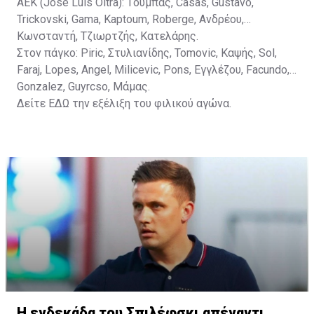
ΑΕΚ (Jose Luis Oltra): Tούμπας, Casas, Gustavo,
Trickovski, Gama, Κaptoum, Roberge, Aνδρέου,
Κωνσταντή, Τζιωρτζής, Κατελάρης.
Στον πάγκο: Piric, Στυλιανίδης, Tomovic, Καψής, Sol,
Faraj, Lopes, Angel, Milicevic, Pons, Εγγλέζου, Facundo,
Gonzalez, Guyrcso, Μάμας.
Δείτε
ΕΔΩ
την εξέλιξη του φιλικού αγώνα.
Η ενδεκάδα του Σπιλέφσκι απέναντι