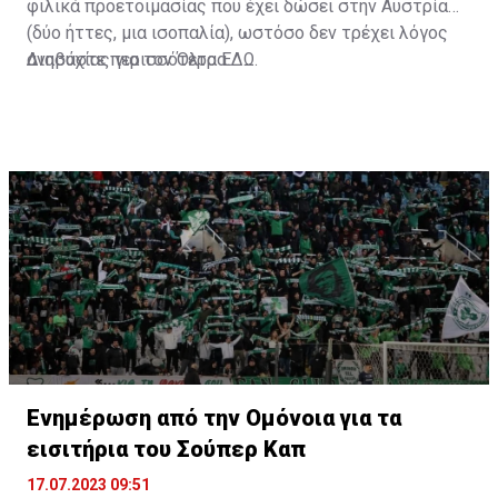
φιλικά προετοιμασίας που έχει δώσει στην Αυστρία
(δύο ήττες, μια ισοπαλία), ωστόσο δεν τρέχει λόγος
ανησυχίας για τον Όλτρα.
Διαβάστε περισσότερα
ΕΔΩ
.
Ενημέρωση από την Ομόνοια για τα
εισιτήρια του Σούπερ Καπ
17.07.2023 09:51