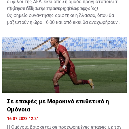
οι φίλοι της ΑΕΛ, εκεί όπου η ομάδα πραγματοποιεί το
πρώτο στάδιο της προετοιμασίας της.
•
Έφυγαν δύο, θέλει τέσσερις (πληροφορίες)
Ως σημείο συνάντησης ορίστηκε η Άλασσα, όπου θα
μαζευτούν η ώρα 16:00 και από εκεί θα αναχωρήσουν
με προορισμό το κοινοτικό γήπεδο Πελενδρίου, για να
δώοσυν το παρών τους στην απογευματινή προπόνηση
της ομάδας.
Σε επαφές με Μαροκινό επιθετικό η
Ομόνοια
16.07.2023 12:21
Η Ομόνοια βρίσκεται σε προχωρημένες επαφές με τον