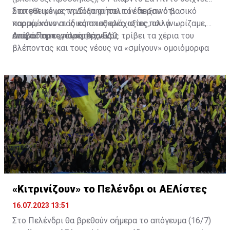
διατεθειμένος να διατηρήσει τον περσινό βασικό
Στο φιλικό με τη Δόξα οι παλιοί έδειξαν ότι
κορμό, κάνοντας κάποιες ελάχιστες, αλλά
παραμένουν οι ίδιες σταθερές αξίες που γνωρίζαμε,
απαραίτητες παρεμβάσεις.
ενώ ο Πορτογάλος τεχνικός τρίβει τα χέρια του
Διαβάστε περισσότερα
ΕΔΩ
.
βλέποντας και τους νέους να «σμίγουν» ομοιόμορφα
στο γήπεδο με το περσινό ρόστερ.
«Κιτρινίζουν» το Πελένδρι οι ΑΕΛίστες
16.07.2023 13:51
Στο Πελένδρι θα βρεθούν σήμερα το απόγευμα (16/7)