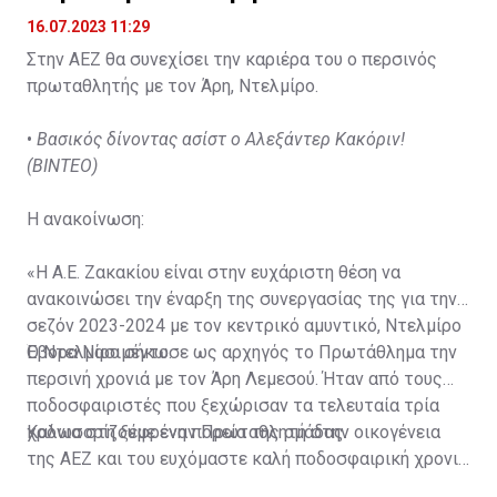
16.07.2023 11:29
Στην ΑΕΖ θα συνεχίσει την καριέρα του ο περσινός
πρωταθλητής με τον Άρη, Ντελμίρο.
•
Βασικός δίνοντας ασίστ ο Αλεξάντερ Κακόριν!
(ΒΙΝΤΕΟ)
Η ανακοίνωση:
«Η Α.Ε. Ζακακίου είναι στην ευχάριστη θέση να
ανακοινώσει την έναρξη της συνεργασίας της για την
σεζόν 2023-2024 με τον κεντρικό αμυντικό, Ντελμίρο
Έβορα Νασιμέντο.
Ο Ντελμίρο σήκωσε ως αρχηγός το Πρωτάθλημα την
περσινή χρονιά με τον Άρη Λεμεσού. Ήταν από τους
ποδοσφαιριστές που ξεχώρισαν τα τελευταία τρία
χρόνια στη ξέφρενη πορεία της ομάδας.
Καλωσορίζουμε έναν Πρωταθλητή στην οικογένεια
της ΑΕΖ και του ευχόμαστε καλή ποδοσφαιρική χρονιά
με τα χρώματα της ομάδας μας!»