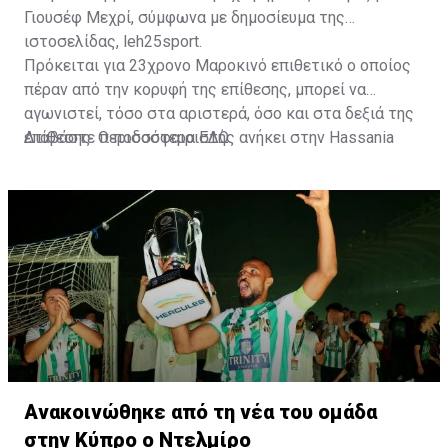
Γιουσέφ Μεχρί, σύμφωνα με δημοσίευμα της
ιστοσελίδας, leh25sport.
Πρόκειται για 23χρονο Μαροκινό επιθετικό ο οποίος
πέραν από την κορυφή της επίθεσης, μπορεί να
αγωνιστεί, τόσο στα αριστερά, όσο και στα δεξιά της
επίθεσης. Ο ποδοσφαιριστής ανήκει στην Hassania
Διαβάστε περισσότερα
ΕΔΩ
.
d'Agadir με την οποία διατηρεί συμβόλαιο μέχρι το
2026.
Ανακοινώθηκε από τη νέα του ομάδα
στην Κύπρο ο Ντελμίρο