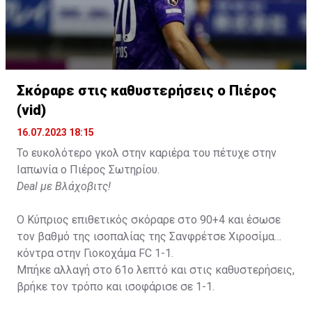
Σκόραρε στις καθυστερήσεις ο Πιέρος
(vid)
16.07.2023 18:15
Το ευκολότερο γκολ στην καριέρα του πέτυχε στην
Ιαπωνία ο Πιέρος Σωτηρίου.
Deal με Βλάχοβιτς!
Ο Κύπριος επιθετικός σκόραρε στο 90+4 και έσωσε
τον βαθμό της ισοπαλίας της Σανφρέτσε Χιροσίμα
κόντρα στην Γιοκοχάμα FC 1-1.
Μπήκε αλλαγή στο 61ο λεπτό και στις καθυστερήσεις,
βρήκε τον τρόπο και ισοφάρισε σε 1-1.