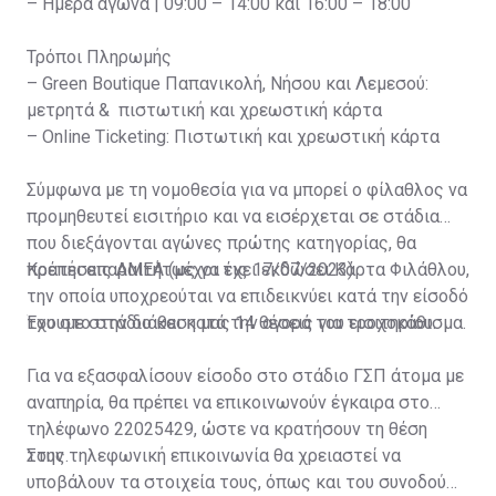
– Ημέρα αγώνα | 09:00 – 14:00 και 16:00 – 18:00
Τρόποι Πληρωμής
– Green Boutique Παπανικολή, Νήσου και Λεμεσού:
μετρητά & πιστωτική και χρεωστική κάρτα
– Online Ticketing: Πιστωτική και χρεωστική κάρτα
Σύμφωνα με τη νομοθεσία για να μπορεί ο φίλαθλος να
προμηθευτεί εισιτήριο και να εισέρχεται σε στάδια
που διεξάγονται αγώνες πρώτης κατηγορίας, θα
πρέπει απαραιτήτως να έχει εκδώσει Κάρτα Φιλάθλου,
Κρατήσεις ΑΜΕΑ (μέχρι τις 17/07/2023)
την οποία υποχρεούται να επιδεικνύει κατά την είσοδό
του στο στάδιο και κατά την αγορά του εισιτηρίου.
Έχουμε στην διάθεση μας 14 θέσεις για τροχοκάθισμα.
Για να εξασφαλίσουν είσοδο στο στάδιο ΓΣΠ άτομα με
αναπηρία, θα πρέπει να επικοινωνούν έγκαιρα στο
τηλέφωνο 22025429, ώστε να κρατήσουν τη θέση
τους.
Στην τηλεφωνική επικοινωνία θα χρειαστεί να
υποβάλουν τα στοιχεία τους, όπως και του συνοδού