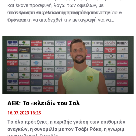
και έκανε προσφυγή, λόγω των οφειλών, με
αποτέλεσμα να χαλάσει η μεταγραφή του στην
Οι άνθρωποι της Hassania προσπάθησαν να πείσουν
Ομόνοια.
τον παίκτη να αποδεχθεί την μεταγραφή για να
επωφεληθεί και ο ίδιος από το ποσό που θα κόστιζε η
μετακίνησή του, αλλά ο παίκτης αρνήθηκε και επέμεινε
να λύσει το συμβόλαιό του, ώστε να μετακομίσει
ελεύθερα σε οποιαδήποτε νέα ομάδα το τρέχον
καλοκαίρι.
ΑΕΚ: Το «κλειδί» του Σολ
16.07.2023 16:25
Το όλο πρότζεκτ, η ακριβής γνώση των επιθυμιών-
αναγκών, η συνομιλία με τον Τσάβι Ρόκα, η γνωριμία