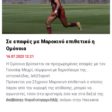
Σε επαφές με Μαροκινό επιθετικό η
Ομόνοια
16.07.2023 12:21
Η Ομόνοια βρίσκεται σε προχωρημένες επαφές με τον
Γιουσέφ Μεχρί, σύμφωνα με δημοσίευμα της
ιστοσελίδας, leh25sport.
Πρόκειται για 23χρονο Μαροκινό επιθετικό ο οποίος
πέραν από την κορυφή της επίθεσης, μπορεί να
αγωνιστεί, τόσο στα αριστερά, όσο και στα δεξιά της
επίθεσης. Ο ποδοσφαιριστής ανήκει στην Hassania
Διαβάστε περισσότερα
ΕΔΩ
.
d'Agadir με την οποία διατηρεί συμβόλαιο μέχρι το
2026.