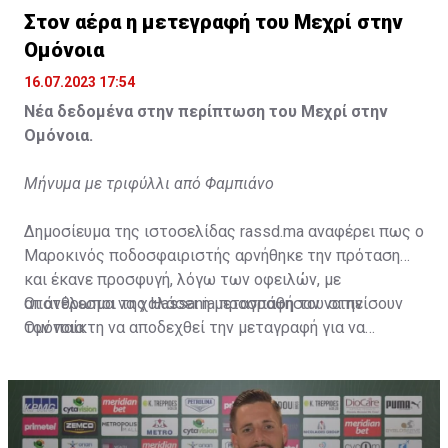
Η δημοσίευση κοινοποιήθηκε από το χρήστη サンフレッチェ広島 (@
Στον αέρα η μετεγραφή του Μεχρί στην
Ομόνοια
16.07.2023 17:54
Νέα δεδομένα στην περίπτωση του Μεχρί στην
Ομόνοια.
Μήνυμα με τριφύλλι από Φαμπιάνο
Δημοσίευμα της ιστοσελίδας rassd.ma αναφέρει πως ο
Μαροκινός ποδοσφαιριστής αρνήθηκε την πρόταση
και έκανε προσφυγή, λόγω των οφειλών, με
αποτέλεσμα να χαλάσει η μεταγραφή του στην
Οι άνθρωποι της Hassania προσπάθησαν να πείσουν
Ομόνοια.
τον παίκτη να αποδεχθεί την μεταγραφή για να
επωφεληθεί και ο ίδιος από το ποσό που θα κόστιζε η
μετακίνησή του, αλλά ο παίκτης αρνήθηκε και επέμεινε
να λύσει το συμβόλαιό του, ώστε να μετακομίσει
ελεύθερα σε οποιαδήποτε νέα ομάδα το τρέχον
καλοκαίρι.