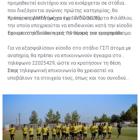
προμηθευτεί εισιτήριο και να εισέρχεται σε στάδια
που διεξάγονται αγώνες πρώτης κατηγορίας, θα
πρέπει απαραιτήτως να έχει εκδώσει Κάρτα Φιλάθλου,
Κρατήσεις ΑΜΕΑ (μέχρι τις 17/07/2023)
την οποία υποχρεούται να επιδεικνύει κατά την είσοδό
του στο στάδιο και κατά την αγορά του εισιτηρίου.
Έχουμε στην διάθεση μας 14 θέσεις για τροχοκάθισμα.
Για να εξασφαλίσουν είσοδο στο στάδιο ΓΣΠ άτομα με
αναπηρία, θα πρέπει να επικοινωνούν έγκαιρα στο
τηλέφωνο 22025429, ώστε να κρατήσουν τη θέση
τους.
Στην τηλεφωνική επικοινωνία θα χρειαστεί να
υποβάλουν τα στοιχεία τους, όπως και του συνοδού
τους. Τα στοιχεία που χρειάζονται είναι:
ονοματεπώνυμο, αριθμός πινακίδας αυτοκινήτου,
κάρτα ΑμεΑ και αριθμός κάρτας φιλάθλου του
συνοδού.»