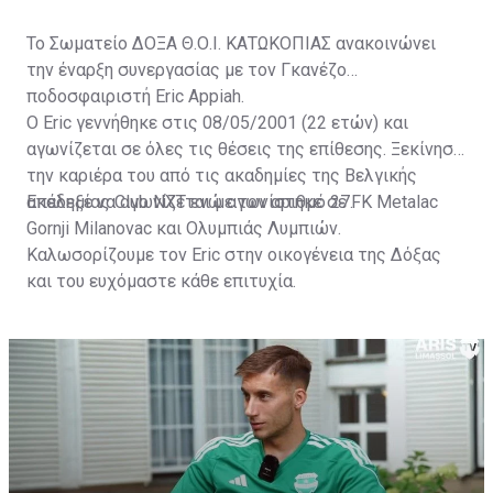
Το Σωματείο ΔΟΞΑ Θ.Ο.Ι. ΚΑΤΩΚΟΠΙΑΣ ανακοινώνει
την έναρξη συνεργασίας με τον Γκανέζο
ποδοσφαιριστή Eric Appiah.
Ο Eric γεννήθηκε στις 08/05/2001 (22 ετών) και
αγωνίζεται σε όλες τις θέσεις της επίθεσης. Ξεκίνησε
την καριέρα του από τις ακαδημίες της Βελγικής
ακαδημίας Club NXT ενώ αγωνίστηκε σε FK Metalac
Επέλεξε να αγωνίζεται με τον αριθμό 27.
Gornji Milanovac και Ολυμπιάς Λυμπιών.
Καλωσορίζουμε τον Eric στην οικογένεια της Δόξας
και του ευχόμαστε κάθε επιτυχία.