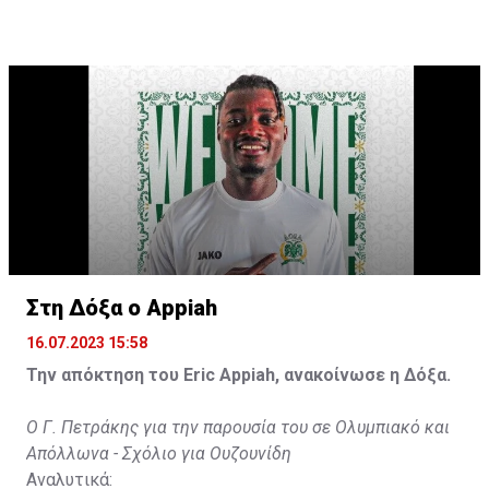
ανταποκριθεί. Πρέπει να κάνω το ίδιο, να σκοράρω
τέρματα που θα βοηθήσουν την ομάδα», δήλωσε ο
31χρονος άσος.
Στη Δόξα ο Appiah
16.07.2023 15:58
Την απόκτηση του Eric Appiah, ανακοίνωσε η Δόξα.
Ο Γ. Πετράκης για την παρουσία του σε Ολυμπιακό και
Απόλλωνα - Σχόλιο για Ουζουνίδη
Αναλυτικά: