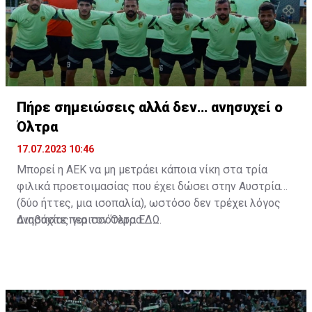
Πήρε σημειώσεις αλλά δεν… ανησυχεί ο
Όλτρα
17.07.2023 10:46
Μπορεί η ΑΕΚ να μη μετράει κάποια νίκη στα τρία
φιλικά προετοιμασίας που έχει δώσει στην Αυστρία
(δύο ήττες, μια ισοπαλία), ωστόσο δεν τρέχει λόγος
ανησυχίας για τον Όλτρα.
Διαβάστε περισσότερα
ΕΔΩ
.