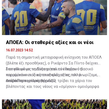
ΑΠΟΕΛ: Οι σταθερές αξίες και οι νέοι
16.07.2023 14:52
Παρά τη σημαντική μεταγραφική ενίσχυση του ΑΠΟΕΛ
(βλέπε έξι προσθήκες), ο Ρικάρντο Σα Πίντο δείχνει
διατεθειμένος να διατηρήσει τον περσινό βασικό
Στο φιλικό με τη Δόξα οι παλιοί έδειξαν ότι
κορμό, κάνοντας κάποιες ελάχιστες, αλλά
παραμένουν οι ίδιες σταθερές αξίες που γνωρίζαμε,
απαραίτητες παρεμβάσεις.
ενώ ο Πορτογάλος τεχνικός τρίβει τα χέρια του
Διαβάστε περισσότερα
ΕΔΩ
.
βλέποντας και τους νέους να «σμίγουν» ομοιόμορφα
στο γήπεδο με το περσινό ρόστερ.