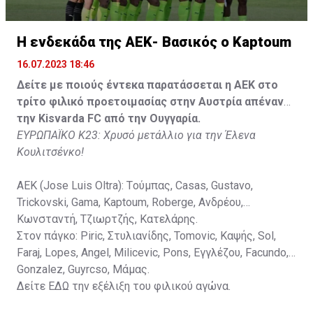
Κisvarda FC (Milos Kruscic): Kovacs, Navratil, Raul, Szor,
Lippai, Alic, Kormendi, Makowski, Czekus, Ilievski,
H ενδεκάδα της ΑΕΚ- Βασικός ο Kaptoum
Spasic.
16.07.2023 18:46
Στον πάγκο: Petkovic, Cipetic, Kovasic, Jovicic, Szeles,
Δείτε με ποιούς έντεκα παρατάσσεται η ΑΕΚ στο
Vida, Otvos, Lucas, Camas, Mesanovic.
τρίτο φιλικό προετοιμασίας στην Αυστρία απέναντι
την Kisvarda FC από την Ουγγαρία.
ΕΥΡΩΠΑΪΚΟ Κ23: Χρυσό μετάλλιο για την Έλενα
Κουλιτσένκο!
ΑΕΚ (Jose Luis Oltra): Tούμπας, Casas, Gustavo,
Trickovski, Gama, Κaptoum, Roberge, Aνδρέου,
Κωνσταντή, Τζιωρτζής, Κατελάρης.
Στον πάγκο: Piric, Στυλιανίδης, Tomovic, Καψής, Sol,
Faraj, Lopes, Angel, Milicevic, Pons, Εγγλέζου, Facundo,
Gonzalez, Guyrcso, Μάμας.
Δείτε
ΕΔΩ
την εξέλιξη του φιλικού αγώνα.