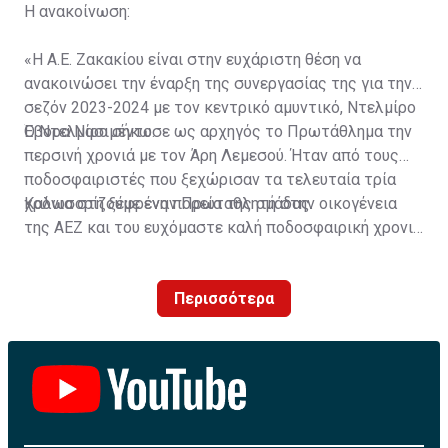
Η ανακοίνωση:
«Η Α.Ε. Ζακακίου είναι στην ευχάριστη θέση να
ανακοινώσει την έναρξη της συνεργασίας της για την
σεζόν 2023-2024 με τον κεντρικό αμυντικό, Ντελμίρο
Έβορα Νασιμέντο.
Ο Ντελμίρο σήκωσε ως αρχηγός το Πρωτάθλημα την
περσινή χρονιά με τον Άρη Λεμεσού. Ήταν από τους
ποδοσφαιριστές που ξεχώρισαν τα τελευταία τρία
χρόνια στη ξέφρενη πορεία της ομάδας.
Καλωσορίζουμε έναν Πρωταθλητή στην οικογένεια
της ΑΕΖ και του ευχόμαστε καλή ποδοσφαιρική χρονιά
με τα χρώματα της ομάδας μας!»
Περισσότερα