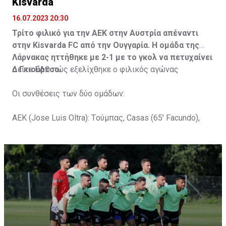
Kisvarda
16.07.2023 20:30
Τρίτο φιλικό για την ΑΕΚ στην Αυστρία απέναντι
στην Kisvarda FC από την Ουγγαρία. Η ομάδα της
Λάρνακας ηττήθηκε με 2-1 με το γκολ να πετυχαίνει
ο Γκιούρτσο.
Δείτε
ΕΔΩ
πώς εξελίχθηκε ο φιλικός αγώνας
Οι συνθέσεις των δύο ομάδων:
ΑΕΚ (Jose Luis Oltra): Tούμπας, Casas (65' Facundo),
Gustavo (65' Pons), Trickovski (65' Lopes), Gama (65'
Gyurcso), Κaptoum (46' Καψής (65' Mάμας), Roberge (65'
Tomovic), Aνδρέου (65' Angel) , Κωνσταντή (65' Sol),
Τζιωρτζής (65' Faraj), Κατελάρης (65' Milicevic).
Στον πάγκο: Piric, Στυλιανίδης, Tomovic, Καψής, Sol,
Faraj, Lopes, Angel, Milicevic, Pons, Εγγλέζου, Facundo,
Gonzalez, Guyrcso, Μάμας.