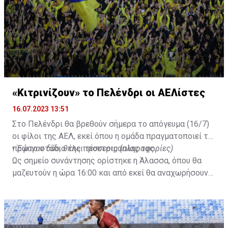
«Κιτρινίζουν» το Πελένδρι οι ΑΕΛίστες
16.07.2023 13:51
Στο Πελένδρι θα βρεθούν σήμερα το απόγευμα (16/7)
οι φίλοι της ΑΕΛ, εκεί όπου η ομάδα πραγματοποιεί το
πρώτο στάδιο της προετοιμασίας της.
•
Έφυγαν δύο, θέλει τέσσερις (πληροφορίες)
Ως σημείο συνάντησης ορίστηκε η Άλασσα, όπου θα
μαζευτούν η ώρα 16:00 και από εκεί θα αναχωρήσουν
με προορισμό το κοινοτικό γήπεδο Πελενδρίου, για να
δώοσυν το παρών τους στην απογευματινή προπόνηση
της ομάδας.