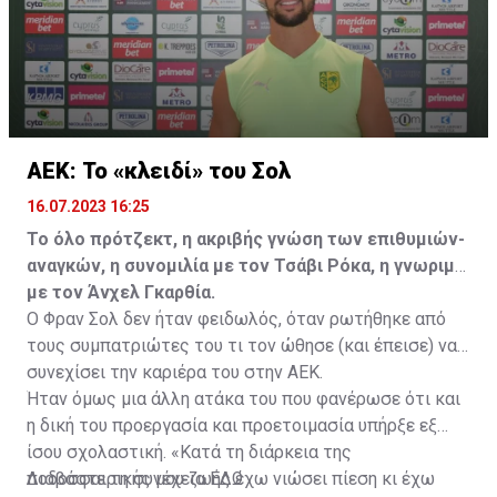
ΑΕΚ: Το «κλειδί» του Σολ
16.07.2023 16:25
Το όλο πρότζεκτ, η ακριβής γνώση των επιθυμιών-
αναγκών, η συνομιλία με τον Τσάβι Ρόκα, η γνωριμία
με τον Άνχελ Γκαρθία.
Ο Φραν Σολ δεν ήταν φειδωλός, όταν ρωτήθηκε από
τους συμπατριώτες του τι τον ώθησε (και έπεισε) να
συνεχίσει την καριέρα του στην ΑΕΚ.
Ήταν όμως μια άλλη ατάκα του που φανέρωσε ότι και
η δική του προεργασία και προετοιμασία υπήρξε εξ
ίσου σχολαστική. «Κατά τη διάρκεια της
ποδοσφαιρικής μου ζωής έχω νιώσει πίεση κι έχω
Διαβάστε τη συνέχεια
ΕΔΩ