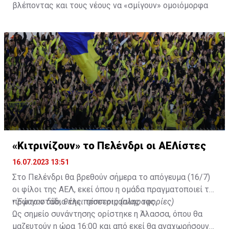
βλέποντας και τους νέους να «σμίγουν» ομοιόμορφα
στο γήπεδο με το περσινό ρόστερ.
«Κιτρινίζουν» το Πελένδρι οι ΑΕΛίστες
16.07.2023 13:51
Στο Πελένδρι θα βρεθούν σήμερα το απόγευμα (16/7)
οι φίλοι της ΑΕΛ, εκεί όπου η ομάδα πραγματοποιεί το
πρώτο στάδιο της προετοιμασίας της.
•
Έφυγαν δύο, θέλει τέσσερις (πληροφορίες)
Ως σημείο συνάντησης ορίστηκε η Άλασσα, όπου θα
μαζευτούν η ώρα 16:00 και από εκεί θα αναχωρήσουν