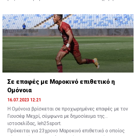
με προορισμό το κοινοτικό γήπεδο Πελενδρίου, για να
δώοσυν το παρών τους στην απογευματινή προπόνηση
της ομάδας.
Σε επαφές με Μαροκινό επιθετικό η
Ομόνοια
16.07.2023 12:21
Η Ομόνοια βρίσκεται σε προχωρημένες επαφές με τον
Γιουσέφ Μεχρί, σύμφωνα με δημοσίευμα της
ιστοσελίδας, leh25sport.
Πρόκειται για 23χρονο Μαροκινό επιθετικό ο οποίος