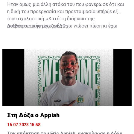
Ήταν όμως μια άλλη ατάκα του που φανέρωσε ότι και
η δική του προεργασία και προετοιμασία υπήρξε εξ
ίσου σχολαστική. «Κατά τη διάρκεια της
ποδοσφαιρικής μου ζωής έχω νιώσει πίεση κι έχω
Διαβάστε τη συνέχεια
ΕΔΩ
ανταποκριθεί. Πρέπει να κάνω το ίδιο, να σκοράρω
τέρματα που θα βοηθήσουν την ομάδα», δήλωσε ο
31χρονος άσος.
Στη Δόξα ο Appiah
16.07.2023 15:58
Την απόκτηση του Eric Appiah, ανακοίνωσε η Δόξα.