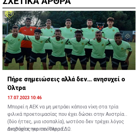
ΣΧΕΤΙΚΑ ΑΡΘΡΑ
Πήρε σημειώσεις αλλά δεν… ανησυχεί ο
Όλτρα
17.07.2023 10:46
Μπορεί η ΑΕΚ να μη μετράει κάποια νίκη στα τρία
φιλικά προετοιμασίας που έχει δώσει στην Αυστρία
(δύο ήττες, μια ισοπαλία), ωστόσο δεν τρέχει λόγος
ανησυχίας για τον Όλτρα.
Διαβάστε περισσότερα
ΕΔΩ
.