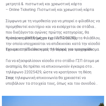
μετρητά & πιστωτική και χρεωστική κάρτα
– Online Ticketing: Πιστωτική και χρεωστική κάρτα
Σύμφωνα με τη νομοθεσία για να μπορεί ο φίλαθλος να
προμηθευτεί εισιτήριο και να εισέρχεται σε στάδια
που διεξάγονται αγώνες πρώτης κατηγορίας, θα
πρέπει απαραιτήτως να έχει εκδώσει Κάρτα Φιλάθλου,
Κρατήσεις ΑΜΕΑ (μέχρι τις 17/07/2023)
την οποία υποχρεούται να επιδεικνύει κατά την είσοδό
του στο στάδιο και κατά την αγορά του εισιτηρίου.
Έχουμε στην διάθεση μας 14 θέσεις για τροχοκάθισμα.
Για να εξασφαλίσουν είσοδο στο στάδιο ΓΣΠ άτομα με
αναπηρία, θα πρέπει να επικοινωνούν έγκαιρα στο
τηλέφωνο 22025429, ώστε να κρατήσουν τη θέση
τους.
Στην τηλεφωνική επικοινωνία θα χρειαστεί να
υποβάλουν τα στοιχεία τους, όπως και του συνοδού
τους. Τα στοιχεία που χρειάζονται είναι:
ονοματεπώνυμο, αριθμός πινακίδας αυτοκινήτου,
κάρτα ΑμεΑ και αριθμός κάρτας φιλάθλου του