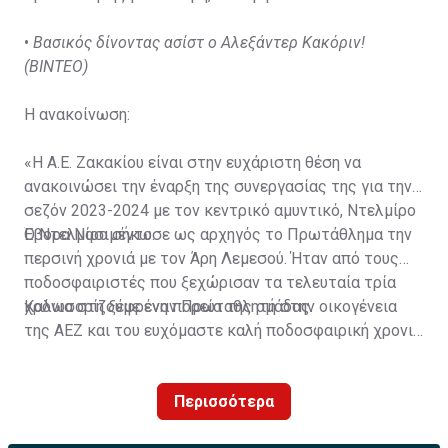
•
Βασικός δίνοντας ασίστ ο Αλεξάντερ Κακόριν!
(ΒΙΝΤΕΟ)
Η ανακοίνωση:
«Η Α.Ε. Ζακακίου είναι στην ευχάριστη θέση να
ανακοινώσει την έναρξη της συνεργασίας της για την
σεζόν 2023-2024 με τον κεντρικό αμυντικό, Ντελμίρο
Έβορα Νασιμέντο.
Ο Ντελμίρο σήκωσε ως αρχηγός το Πρωτάθλημα την
περσινή χρονιά με τον Άρη Λεμεσού. Ήταν από τους
ποδοσφαιριστές που ξεχώρισαν τα τελευταία τρία
χρόνια στη ξέφρενη πορεία της ομάδας.
Καλωσορίζουμε έναν Πρωταθλητή στην οικογένεια
της ΑΕΖ και του ευχόμαστε καλή ποδοσφαιρική χρονιά
με τα χρώματα της ομάδας μας!»
Περισσότερα