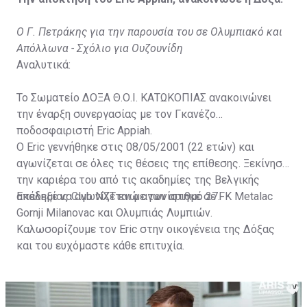
Ο Γ. Πετράκης για την παρουσία του σε Ολυμπιακό και
Απόλλωνα - Σχόλιο για Ουζουνίδη
Αναλυτικά:
Το Σωματείο ΔΟΞΑ Θ.Ο.Ι. ΚΑΤΩΚΟΠΙΑΣ ανακοινώνει
την έναρξη συνεργασίας με τον Γκανέζο
ποδοσφαιριστή Eric Appiah.
Ο Eric γεννήθηκε στις 08/05/2001 (22 ετών) και
αγωνίζεται σε όλες τις θέσεις της επίθεσης. Ξεκίνησε
την καριέρα του από τις ακαδημίες της Βελγικής
ακαδημίας Club NXT ενώ αγωνίστηκε σε FK Metalac
Επέλεξε να αγωνίζεται με τον αριθμό 27.
Gornji Milanovac και Ολυμπιάς Λυμπιών.
Καλωσορίζουμε τον Eric στην οικογένεια της Δόξας
και του ευχόμαστε κάθε επιτυχία.