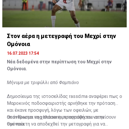
Η δημοσίευση κοινοποιήθηκε από το χρήστη サンフレッチェ広島 (@
Στον αέρα η μετεγραφή του Μεχρί στην
Ομόνοια
16.07.2023 17:54
Νέα δεδομένα στην περίπτωση του Μεχρί στην
Ομόνοια.
Μήνυμα με τριφύλλι από Φαμπιάνο
Δημοσίευμα της ιστοσελίδας rassd.ma αναφέρει πως ο
Μαροκινός ποδοσφαιριστής αρνήθηκε την πρόταση
και έκανε προσφυγή, λόγω των οφειλών, με
αποτέλεσμα να χαλάσει η μεταγραφή του στην
Οι άνθρωποι της Hassania προσπάθησαν να πείσουν
Ομόνοια.
τον παίκτη να αποδεχθεί την μεταγραφή για να