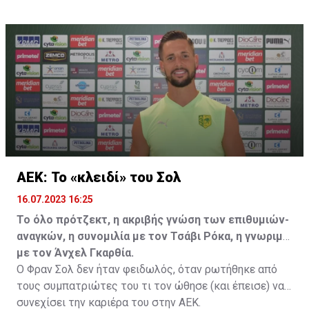
επωφεληθεί και ο ίδιος από το ποσό που θα κόστιζε η
μετακίνησή του, αλλά ο παίκτης αρνήθηκε και επέμεινε
να λύσει το συμβόλαιό του, ώστε να μετακομίσει
ελεύθερα σε οποιαδήποτε νέα ομάδα το τρέχον
καλοκαίρι.
ΑΕΚ: Το «κλειδί» του Σολ
16.07.2023 16:25
Το όλο πρότζεκτ, η ακριβής γνώση των επιθυμιών-
αναγκών, η συνομιλία με τον Τσάβι Ρόκα, η γνωριμία
με τον Άνχελ Γκαρθία.
Ο Φραν Σολ δεν ήταν φειδωλός, όταν ρωτήθηκε από
τους συμπατριώτες του τι τον ώθησε (και έπεισε) να
συνεχίσει την καριέρα του στην ΑΕΚ.