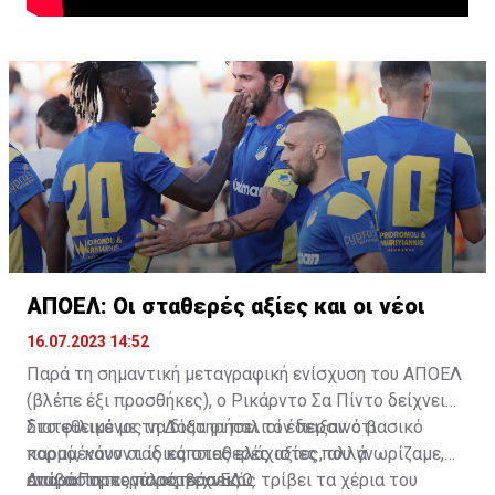
ΑΠΟΕΛ: Οι σταθερές αξίες και οι νέοι
16.07.2023 14:52
Παρά τη σημαντική μεταγραφική ενίσχυση του ΑΠΟΕΛ
(βλέπε έξι προσθήκες), ο Ρικάρντο Σα Πίντο δείχνει
διατεθειμένος να διατηρήσει τον περσινό βασικό
Στο φιλικό με τη Δόξα οι παλιοί έδειξαν ότι
κορμό, κάνοντας κάποιες ελάχιστες, αλλά
παραμένουν οι ίδιες σταθερές αξίες που γνωρίζαμε,
απαραίτητες παρεμβάσεις.
ενώ ο Πορτογάλος τεχνικός τρίβει τα χέρια του
Διαβάστε περισσότερα
ΕΔΩ
.