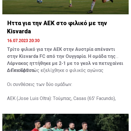
Ήττα για την ΑΕΚ στο φιλικό με την
Kisvarda
16.07.2023 20:30
Τρίτο φιλικό για την ΑΕΚ στην Αυστρία απέναντι
στην Kisvarda FC από την Ουγγαρία. Η ομάδα της
Λάρνακας ηττήθηκε με 2-1 με το γκολ να πετυχαίνει
ο Γκιούρτσο.
Δείτε
ΕΔΩ
πώς εξελίχθηκε ο φιλικός αγώνας
Οι συνθέσεις των δύο ομάδων:
ΑΕΚ (Jose Luis Oltra): Tούμπας, Casas (65' Facundo),
Gustavo (65' Pons), Trickovski (65' Lopes), Gama (65'
Gyurcso), Κaptoum (46' Καψής (65' Mάμας), Roberge (65'
Tomovic), Aνδρέου (65' Angel) , Κωνσταντή (65' Sol),
Τζιωρτζής (65' Faraj), Κατελάρης (65' Milicevic).