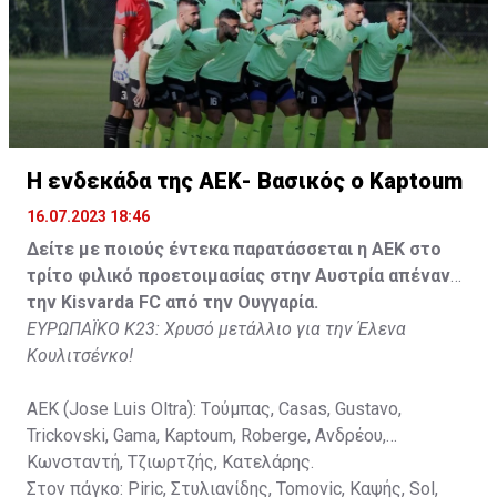
Στον πάγκο: Piric, Στυλιανίδης, Tomovic, Καψής, Sol,
Faraj, Lopes, Angel, Milicevic, Pons, Εγγλέζου, Facundo,
Gonzalez, Guyrcso, Μάμας.
Κisvarda FC (Milos Kruscic): Kovacs, Navratil, Raul, Szor,
Lippai, Alic, Kormendi, Makowski, Czekus, Ilievski,
H ενδεκάδα της ΑΕΚ- Βασικός ο Kaptoum
Spasic.
16.07.2023 18:46
Στον πάγκο: Petkovic, Cipetic, Kovasic, Jovicic, Szeles,
Δείτε με ποιούς έντεκα παρατάσσεται η ΑΕΚ στο
Vida, Otvos, Lucas, Camas, Mesanovic.
τρίτο φιλικό προετοιμασίας στην Αυστρία απέναντι
την Kisvarda FC από την Ουγγαρία.
ΕΥΡΩΠΑΪΚΟ Κ23: Χρυσό μετάλλιο για την Έλενα
Κουλιτσένκο!
ΑΕΚ (Jose Luis Oltra): Tούμπας, Casas, Gustavo,
Trickovski, Gama, Κaptoum, Roberge, Aνδρέου,
Κωνσταντή, Τζιωρτζής, Κατελάρης.
Στον πάγκο: Piric, Στυλιανίδης, Tomovic, Καψής, Sol,