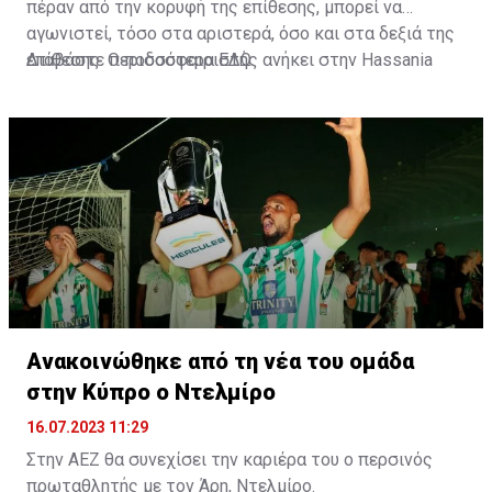
πέραν από την κορυφή της επίθεσης, μπορεί να
αγωνιστεί, τόσο στα αριστερά, όσο και στα δεξιά της
επίθεσης. Ο ποδοσφαιριστής ανήκει στην Hassania
Διαβάστε περισσότερα
ΕΔΩ
.
d'Agadir με την οποία διατηρεί συμβόλαιο μέχρι το
2026.
Ανακοινώθηκε από τη νέα του ομάδα
στην Κύπρο ο Ντελμίρο
16.07.2023 11:29
Στην ΑΕΖ θα συνεχίσει την καριέρα του ο περσινός
πρωταθλητής με τον Άρη, Ντελμίρο.