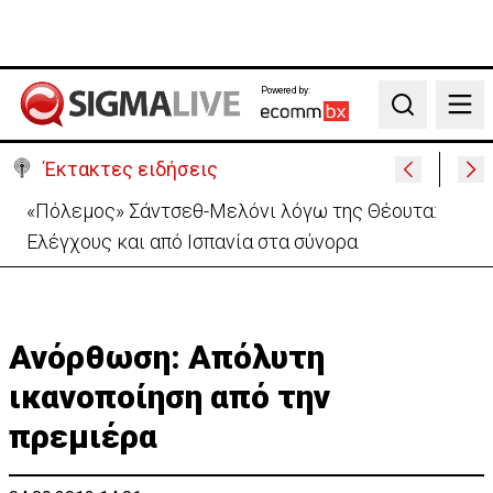
Powered by:
Search
Έκτακτες ειδήσεις
Απόπειρα φόνου σε μοναστήρι: 6ημερη κράτηση
στον μοναχό – Τι προηγήθηκε
Ανόρθωση: Aπόλυτη
ικανοποίηση από την
πρεμιέρα