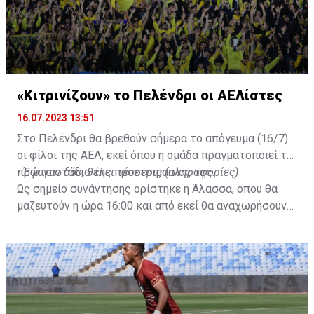
«Κιτρινίζουν» το Πελένδρι οι ΑΕΛίστες
16.07.2023 13:51
Στο Πελένδρι θα βρεθούν σήμερα το απόγευμα (16/7)
οι φίλοι της ΑΕΛ, εκεί όπου η ομάδα πραγματοποιεί το
πρώτο στάδιο της προετοιμασίας της.
•
Έφυγαν δύο, θέλει τέσσερις (πληροφορίες)
Ως σημείο συνάντησης ορίστηκε η Άλασσα, όπου θα
μαζευτούν η ώρα 16:00 και από εκεί θα αναχωρήσουν
με προορισμό το κοινοτικό γήπεδο Πελενδρίου, για να
δώοσυν το παρών τους στην απογευματινή προπόνηση
της ομάδας.