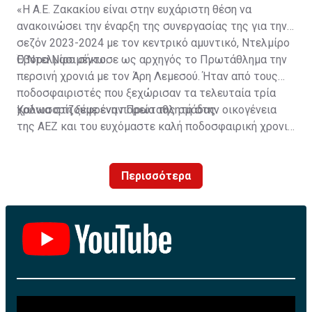
«Η Α.Ε. Ζακακίου είναι στην ευχάριστη θέση να
ανακοινώσει την έναρξη της συνεργασίας της για την
σεζόν 2023-2024 με τον κεντρικό αμυντικό, Ντελμίρο
Έβορα Νασιμέντο.
Ο Ντελμίρο σήκωσε ως αρχηγός το Πρωτάθλημα την
περσινή χρονιά με τον Άρη Λεμεσού. Ήταν από τους
ποδοσφαιριστές που ξεχώρισαν τα τελευταία τρία
χρόνια στη ξέφρενη πορεία της ομάδας.
Καλωσορίζουμε έναν Πρωταθλητή στην οικογένεια
της ΑΕΖ και του ευχόμαστε καλή ποδοσφαιρική χρονιά
με τα χρώματα της ομάδας μας!»
Περισσότερα