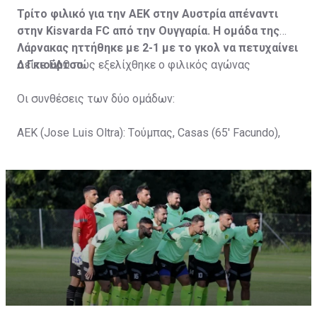
Τρίτο φιλικό για την ΑΕΚ στην Αυστρία απέναντι
στην Kisvarda FC από την Ουγγαρία. Η ομάδα της
Λάρνακας ηττήθηκε με 2-1 με το γκολ να πετυχαίνει
ο Γκιούρτσο.
Δείτε
ΕΔΩ
πώς εξελίχθηκε ο φιλικός αγώνας
Οι συνθέσεις των δύο ομάδων:
ΑΕΚ (Jose Luis Oltra): Tούμπας, Casas (65' Facundo),
Gustavo (65' Pons), Trickovski (65' Lopes), Gama (65'
Gyurcso), Κaptoum (46' Καψής (65' Mάμας), Roberge (65'
Tomovic), Aνδρέου (65' Angel) , Κωνσταντή (65' Sol),
Τζιωρτζής (65' Faraj), Κατελάρης (65' Milicevic).
Στον πάγκο: Piric, Στυλιανίδης, Tomovic, Καψής, Sol,
Faraj, Lopes, Angel, Milicevic, Pons, Εγγλέζου, Facundo,
Gonzalez, Guyrcso, Μάμας.
Κisvarda FC (Milos Kruscic): Kovacs, Navratil, Raul, Szor,