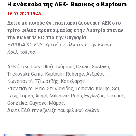
Lippai, Alic, Kormendi, Makowski, Czekus, Ilievski,
H ενδεκάδα της ΑΕΚ- Βασικός ο Kaptoum
Spasic.
16.07.2023 18:46
Στον πάγκο: Petkovic, Cipetic, Kovasic, Jovicic, Szeles,
Δείτε με ποιούς έντεκα παρατάσσεται η ΑΕΚ στο
Vida, Otvos, Lucas, Camas, Mesanovic.
τρίτο φιλικό προετοιμασίας στην Αυστρία απέναντι
την Kisvarda FC από την Ουγγαρία.
ΕΥΡΩΠΑΪΚΟ Κ23: Χρυσό μετάλλιο για την Έλενα
Κουλιτσένκο!
ΑΕΚ (Jose Luis Oltra): Tούμπας, Casas, Gustavo,
Trickovski, Gama, Κaptoum, Roberge, Aνδρέου,
Κωνσταντή, Τζιωρτζής, Κατελάρης.
Στον πάγκο: Piric, Στυλιανίδης, Tomovic, Καψής, Sol,
Faraj, Lopes, Angel, Milicevic, Pons, Εγγλέζου, Facundo,
Gonzalez, Guyrcso, Μάμας.
Δείτε
ΕΔΩ
την εξέλιξη του φιλικού αγώνα.