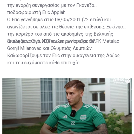
την έναρξη συνεργασίας με τον Γκανέζο
ποδοσφαιριστή Eric Appiah.
Ο Eric γεννήθηκε στις 08/05/2001 (22 ετών) και
αγωνίζεται σε όλες τις θέσεις της επίθεσης. Ξεκίνησε
την καριέρα του από τις ακαδημίες της Βελγικής
ακαδημίας Club NXT ενώ αγωνίστηκε σε FK Metalac
Επέλεξε να αγωνίζεται με τον αριθμό 27.
Gornji Milanovac και Ολυμπιάς Λυμπιών.
Καλωσορίζουμε τον Eric στην οικογένεια της Δόξας
και του ευχόμαστε κάθε επιτυχία.