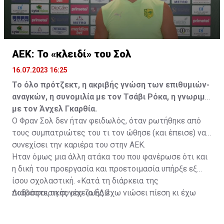
ΑΕΚ: Το «κλειδί» του Σολ
16.07.2023 16:25
Το όλο πρότζεκτ, η ακριβής γνώση των επιθυμιών-
αναγκών, η συνομιλία με τον Τσάβι Ρόκα, η γνωριμία
με τον Άνχελ Γκαρθία.
Ο Φραν Σολ δεν ήταν φειδωλός, όταν ρωτήθηκε από
τους συμπατριώτες του τι τον ώθησε (και έπεισε) να
συνεχίσει την καριέρα του στην ΑΕΚ.
Ήταν όμως μια άλλη ατάκα του που φανέρωσε ότι και
η δική του προεργασία και προετοιμασία υπήρξε εξ
ίσου σχολαστική. «Κατά τη διάρκεια της
ποδοσφαιρικής μου ζωής έχω νιώσει πίεση κι έχω
Διαβάστε τη συνέχεια
ΕΔΩ
ανταποκριθεί. Πρέπει να κάνω το ίδιο, να σκοράρω
τέρματα που θα βοηθήσουν την ομάδα», δήλωσε ο