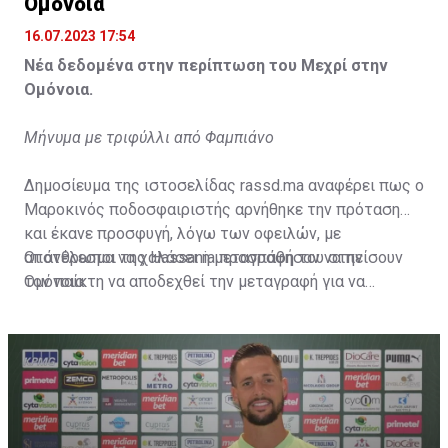
Ομόνοια
16.07.2023 17:54
Νέα δεδομένα στην περίπτωση του Μεχρί στην
Ομόνοια.
Μήνυμα με τριφύλλι από Φαμπιάνο
Δημοσίευμα της ιστοσελίδας rassd.ma αναφέρει πως ο
Μαροκινός ποδοσφαιριστής αρνήθηκε την πρόταση
και έκανε προσφυγή, λόγω των οφειλών, με
αποτέλεσμα να χαλάσει η μεταγραφή του στην
Οι άνθρωποι της Hassania προσπάθησαν να πείσουν
Ομόνοια.
τον παίκτη να αποδεχθεί την μεταγραφή για να
επωφεληθεί και ο ίδιος από το ποσό που θα κόστιζε η
μετακίνησή του, αλλά ο παίκτης αρνήθηκε και επέμεινε
να λύσει το συμβόλαιό του, ώστε να μετακομίσει
ελεύθερα σε οποιαδήποτε νέα ομάδα το τρέχον
καλοκαίρι.