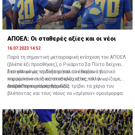
ΑΠΟΕΛ: Οι σταθερές αξίες και οι νέοι
16.07.2023 14:52
Παρά τη σημαντική μεταγραφική ενίσχυση του ΑΠΟΕΛ
(βλέπε έξι προσθήκες), ο Ρικάρντο Σα Πίντο δείχνει
διατεθειμένος να διατηρήσει τον περσινό βασικό
Στο φιλικό με τη Δόξα οι παλιοί έδειξαν ότι
κορμό, κάνοντας κάποιες ελάχιστες, αλλά
παραμένουν οι ίδιες σταθερές αξίες που γνωρίζαμε,
απαραίτητες παρεμβάσεις.
ενώ ο Πορτογάλος τεχνικός τρίβει τα χέρια του
Διαβάστε περισσότερα
ΕΔΩ
.
βλέποντας και τους νέους να «σμίγουν» ομοιόμορφα
στο γήπεδο με το περσινό ρόστερ.