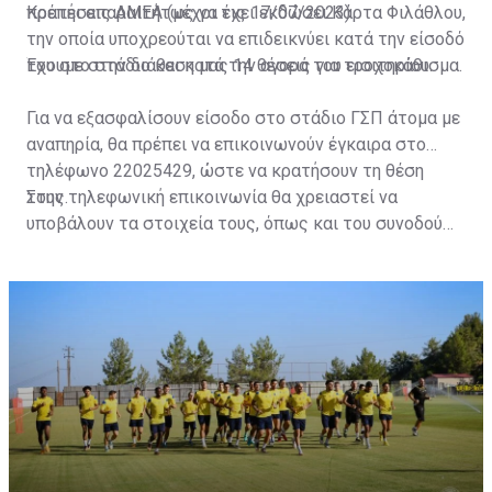
πρέπει απαραιτήτως να έχει εκδώσει Κάρτα Φιλάθλου,
Κρατήσεις ΑΜΕΑ (μέχρι τις 17/07/2023)
την οποία υποχρεούται να επιδεικνύει κατά την είσοδό
του στο στάδιο και κατά την αγορά του εισιτηρίου.
Έχουμε στην διάθεση μας 14 θέσεις για τροχοκάθισμα.
Για να εξασφαλίσουν είσοδο στο στάδιο ΓΣΠ άτομα με
αναπηρία, θα πρέπει να επικοινωνούν έγκαιρα στο
τηλέφωνο 22025429, ώστε να κρατήσουν τη θέση
τους.
Στην τηλεφωνική επικοινωνία θα χρειαστεί να
υποβάλουν τα στοιχεία τους, όπως και του συνοδού
τους. Τα στοιχεία που χρειάζονται είναι:
ονοματεπώνυμο, αριθμός πινακίδας αυτοκινήτου,
κάρτα ΑμεΑ και αριθμός κάρτας φιλάθλου του
συνοδού.»