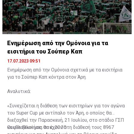
Ενημέρωση από την Ομόνοια για τα
εισιτήρια του Σούπερ Καπ
17.07.2023 09:51
Ενημέρωση από την Ομόνοια σχετικά με τα εισιτήρια
για το Σούπερ Καπ κόντρα στον Άρη.
Αναλυτικά:
«Συνεχίζεται η διάθεση των εισιτηρίων για τον αγώνα
του Super Cup με αντίπαλο τον Άρη, ο οποίος θα
διεξαχθεί την Παρασκευή, 21 Ιουλίου, στο στάδιο ΓΣΠ
και θα ξεκινήσει στις 20:30.
Οι φίλαθλοί μας θα έχουν στη διάθεσή τους 8967