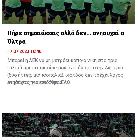
Πήρε σημειώσεις αλλά δεν… ανησυχεί ο
Όλτρα
17.07.2023 10:46
Μπορεί η ΑΕΚ να μη μετράει κάποια νίκη στα τρία
φιλικά προετοιμασίας που έχει δώσει στην Αυστρία
(δύο ήττες, μια ισοπαλία), ωστόσο δεν τρέχει λόγος
ανησυχίας για τον Όλτρα.
Διαβάστε περισσότερα
ΕΔΩ
.