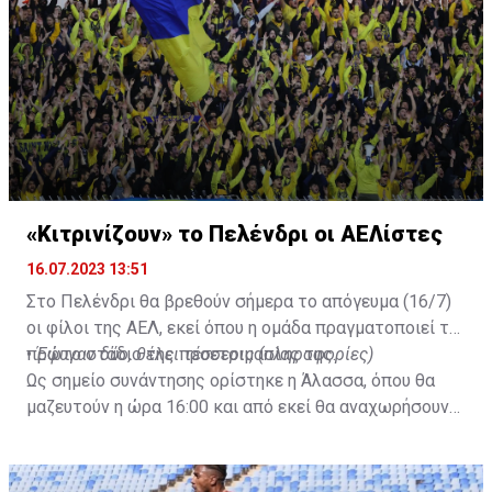
«Κιτρινίζουν» το Πελένδρι οι ΑΕΛίστες
16.07.2023 13:51
Στο Πελένδρι θα βρεθούν σήμερα το απόγευμα (16/7)
οι φίλοι της ΑΕΛ, εκεί όπου η ομάδα πραγματοποιεί το
πρώτο στάδιο της προετοιμασίας της.
•
Έφυγαν δύο, θέλει τέσσερις (πληροφορίες)
Ως σημείο συνάντησης ορίστηκε η Άλασσα, όπου θα
μαζευτούν η ώρα 16:00 και από εκεί θα αναχωρήσουν
με προορισμό το κοινοτικό γήπεδο Πελενδρίου, για να
δώοσυν το παρών τους στην απογευματινή προπόνηση
της ομάδας.