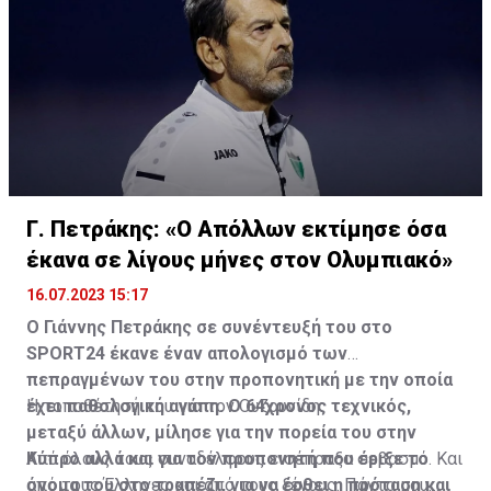
Γ. Πετράκης: «Ο Απόλλων εκτίμησε όσα
έκανα σε λίγους μήνες στον Ολυμπιακό»
16.07.2023 15:17
Ο Γιάννης Πετράκης σε συνέντευξή του στο
SPORT24 έκανε έναν απολογισμό των
πεπραγμένων του στην προπονητική με την οποία
έχει παθολογική αγάπη. Ο 64χρονος τεχνικός,
Η τοποθέτησή του για τον Ουζουνίδη:
μεταξύ άλλων, μίλησε για την πορεία του στην
Κύπρο αλλά και για τον προπονητή που έριξε το
Από όλους τους συναδέλφους εισέπραξα σεβασμό. Και
όνομα του στο τραπέζι, για να έρθει η πρόταση και
από τους Έλληνες και από τους ξένους. Πάντα μου