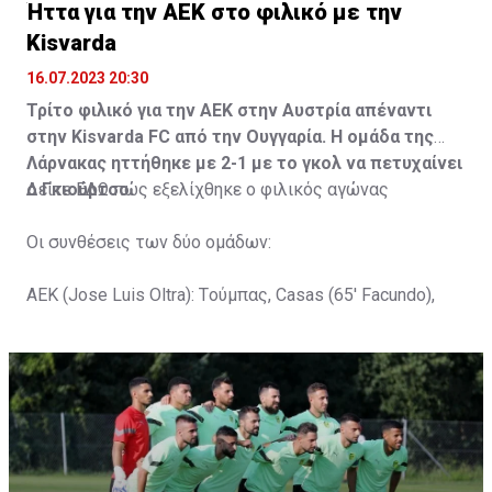
Ήττα για την ΑΕΚ στο φιλικό με την
Kisvarda
16.07.2023 20:30
Τρίτο φιλικό για την ΑΕΚ στην Αυστρία απέναντι
στην Kisvarda FC από την Ουγγαρία. Η ομάδα της
Λάρνακας ηττήθηκε με 2-1 με το γκολ να πετυχαίνει
ο Γκιούρτσο.
Δείτε
ΕΔΩ
πώς εξελίχθηκε ο φιλικός αγώνας
Οι συνθέσεις των δύο ομάδων:
ΑΕΚ (Jose Luis Oltra): Tούμπας, Casas (65' Facundo),
Gustavo (65' Pons), Trickovski (65' Lopes), Gama (65'
Gyurcso), Κaptoum (46' Καψής (65' Mάμας), Roberge (65'
Tomovic), Aνδρέου (65' Angel) , Κωνσταντή (65' Sol),
Τζιωρτζής (65' Faraj), Κατελάρης (65' Milicevic).
Στον πάγκο: Piric, Στυλιανίδης, Tomovic, Καψής, Sol,
Faraj, Lopes, Angel, Milicevic, Pons, Εγγλέζου, Facundo,