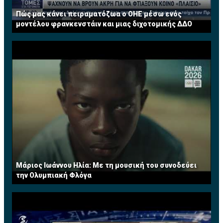
Πώς μας κάνει πειραματόζωα ο ΟΗΕ μέσω ενός
μοντέλου φρανκενστάιν και μιας διχοτομικής ΔΔΟ
Μάριος Ιωάννου Ηλία: Με τη μουσική του συνοδεύει
την Ολυμπιακή Φλόγα