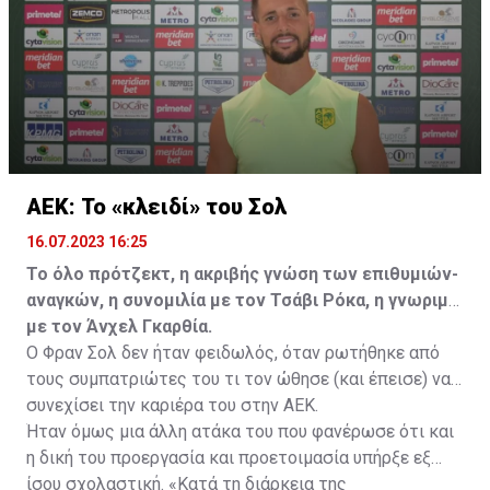
ελεύθερα σε οποιαδήποτε νέα ομάδα το τρέχον
καλοκαίρι.
ΑΕΚ: Το «κλειδί» του Σολ
16.07.2023 16:25
Το όλο πρότζεκτ, η ακριβής γνώση των επιθυμιών-
αναγκών, η συνομιλία με τον Τσάβι Ρόκα, η γνωριμία
με τον Άνχελ Γκαρθία.
Ο Φραν Σολ δεν ήταν φειδωλός, όταν ρωτήθηκε από
τους συμπατριώτες του τι τον ώθησε (και έπεισε) να
συνεχίσει την καριέρα του στην ΑΕΚ.
Ήταν όμως μια άλλη ατάκα του που φανέρωσε ότι και
η δική του προεργασία και προετοιμασία υπήρξε εξ
ίσου σχολαστική. «Κατά τη διάρκεια της