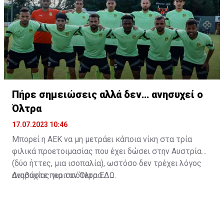
Πήρε σημειώσεις αλλά δεν… ανησυχεί ο
Όλτρα
17.07.2023 10:46
Μπορεί η ΑΕΚ να μη μετράει κάποια νίκη στα τρία
φιλικά προετοιμασίας που έχει δώσει στην Αυστρία
(δύο ήττες, μια ισοπαλία), ωστόσο δεν τρέχει λόγος
ανησυχίας για τον Όλτρα.
Διαβάστε περισσότερα
ΕΔΩ
.