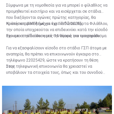
Σύμφωνα με τη νομοθεσία για να μπορεί ο φίλαθλος να
προμηθευτεί εισιτήριο και να εισέρχεται σε στάδια
που διεξάγονται αγώνες πρώτης κατηγορίας, θα
πρέπει απαραιτήτως να έχει εκδώσει Κάρτα Φιλάθλου,
Κρατήσεις ΑΜΕΑ (μέχρι τις 17/07/2023)
την οποία υποχρεούται να επιδεικνύει κατά την είσοδό
του στο στάδιο και κατά την αγορά του εισιτηρίου.
Έχουμε στην διάθεση μας 14 θέσεις για τροχοκάθισμα.
Για να εξασφαλίσουν είσοδο στο στάδιο ΓΣΠ άτομα με
αναπηρία, θα πρέπει να επικοινωνούν έγκαιρα στο
τηλέφωνο 22025429, ώστε να κρατήσουν τη θέση
τους.
Στην τηλεφωνική επικοινωνία θα χρειαστεί να
υποβάλουν τα στοιχεία τους, όπως και του συνοδού
τους. Τα στοιχεία που χρειάζονται είναι:
ονοματεπώνυμο, αριθμός πινακίδας αυτοκινήτου,
κάρτα ΑμεΑ και αριθμός κάρτας φιλάθλου του
συνοδού.»