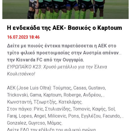
Gonzalez, Guyrcso, Μάμας.
Κisvarda FC (Milos Kruscic): Kovacs, Navratil, Raul, Szor,
Lippai, Alic, Kormendi, Makowski, Czekus, Ilievski,
H ενδεκάδα της ΑΕΚ- Βασικός ο Kaptoum
Spasic.
16.07.2023 18:46
Στον πάγκο: Petkovic, Cipetic, Kovasic, Jovicic, Szeles,
Δείτε με ποιούς έντεκα παρατάσσεται η ΑΕΚ στο
Vida, Otvos, Lucas, Camas, Mesanovic.
τρίτο φιλικό προετοιμασίας στην Αυστρία απέναντι
την Kisvarda FC από την Ουγγαρία.
ΕΥΡΩΠΑΪΚΟ Κ23: Χρυσό μετάλλιο για την Έλενα
Κουλιτσένκο!
ΑΕΚ (Jose Luis Oltra): Tούμπας, Casas, Gustavo,
Trickovski, Gama, Κaptoum, Roberge, Aνδρέου,
Κωνσταντή, Τζιωρτζής, Κατελάρης.
Στον πάγκο: Piric, Στυλιανίδης, Tomovic, Καψής, Sol,
Faraj, Lopes, Angel, Milicevic, Pons, Εγγλέζου, Facundo,
Gonzalez, Guyrcso, Μάμας.
Δείτε
ΕΔΩ
την εξέλιξη του φιλικού αγώνα.