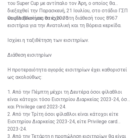
του Super Cup με αντίπαλο τον Άρη, ο οποίος θα
διεξαχθεί την Παρασκευή, 21 Ιουλίου, στο στάδιο ΓΣΠ
και θα ξεκινήσει στις 20:30.
Οι φίλαθλοί μας θα έχουν στη διάθεσή τους 8967
εισιτήρια για την Ανατολική και τη Βόρεια κερκίδα.
Ισχύει η ταξιθέτηση των εισιτηρίων.
Διάθεση εισιτηρίων
Η προτεραιότητα αγοράς εισιτηρίων έχει καθοριστεί
ως ακολούθως:
1. Από την Πέμπτη μέχρι τη Δευτέρα όσοι φίλαθλοι
είναι κάτοχοι τόσο Εισιτηρίου Διαρκείας 2023-24, όσο
και Privilege card 2023-24.
2. Από την Τρίτη όσοι φίλαθλοι είναι κάτοχοι είτε
Εισιτηρίου Διαρκείας 2023-24, είτε Privilege card
2023-24.
3. Από την Τετάρτη η προπώληση εισιτηρίων θα είναι