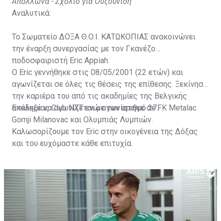
Απόλλωνα - Σχόλιο για Ουζουνίδη
Αναλυτικά:
Το Σωματείο ΔΟΞΑ Θ.Ο.Ι. ΚΑΤΩΚΟΠΙΑΣ ανακοινώνει
την έναρξη συνεργασίας με τον Γκανέζο
ποδοσφαιριστή Eric Appiah.
Ο Eric γεννήθηκε στις 08/05/2001 (22 ετών) και
αγωνίζεται σε όλες τις θέσεις της επίθεσης. Ξεκίνησε
την καριέρα του από τις ακαδημίες της Βελγικής
ακαδημίας Club NXT ενώ αγωνίστηκε σε FK Metalac
Επέλεξε να αγωνίζεται με τον αριθμό 27.
Gornji Milanovac και Ολυμπιάς Λυμπιών.
Καλωσορίζουμε τον Eric στην οικογένεια της Δόξας
και του ευχόμαστε κάθε επιτυχία.