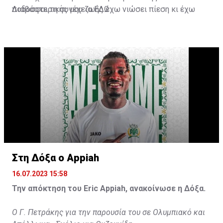
ποδοσφαιρικής μου ζωής έχω νιώσει πίεση κι έχω
Διαβάστε τη συνέχεια
ΕΔΩ
ανταποκριθεί. Πρέπει να κάνω το ίδιο, να σκοράρω
τέρματα που θα βοηθήσουν την ομάδα», δήλωσε ο
31χρονος άσος.
Στη Δόξα ο Appiah
16.07.2023 15:58
Την απόκτηση του Eric Appiah, ανακοίνωσε η Δόξα.
Ο Γ. Πετράκης για την παρουσία του σε Ολυμπιακό και