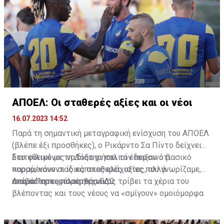
ΑΠΟΕΛ: Οι σταθερές αξίες και οι νέοι
16.07.2023 14:52
Παρά τη σημαντική μεταγραφική ενίσχυση του ΑΠΟΕΛ
(βλέπε έξι προσθήκες), ο Ρικάρντο Σα Πίντο δείχνει
διατεθειμένος να διατηρήσει τον περσινό βασικό
Στο φιλικό με τη Δόξα οι παλιοί έδειξαν ότι
κορμό, κάνοντας κάποιες ελάχιστες, αλλά
παραμένουν οι ίδιες σταθερές αξίες που γνωρίζαμε,
απαραίτητες παρεμβάσεις.
ενώ ο Πορτογάλος τεχνικός τρίβει τα χέρια του
Διαβάστε περισσότερα
ΕΔΩ
.
βλέποντας και τους νέους να «σμίγουν» ομοιόμορφα
στο γήπεδο με το περσινό ρόστερ.