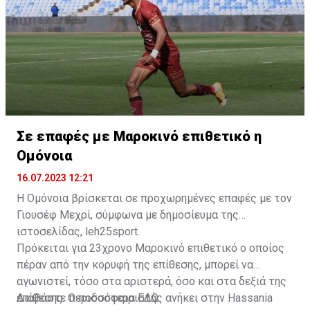
Σε επαφές με Μαροκινό επιθετικό η
Ομόνοια
16.07.2023 12:21
Η Ομόνοια βρίσκεται σε προχωρημένες επαφές με τον
Γιουσέφ Μεχρί, σύμφωνα με δημοσίευμα της
ιστοσελίδας, leh25sport.
Πρόκειται για 23χρονο Μαροκινό επιθετικό ο οποίος
πέραν από την κορυφή της επίθεσης, μπορεί να
αγωνιστεί, τόσο στα αριστερά, όσο και στα δεξιά της
επίθεσης. Ο ποδοσφαιριστής ανήκει στην Hassania
Διαβάστε περισσότερα
ΕΔΩ
.