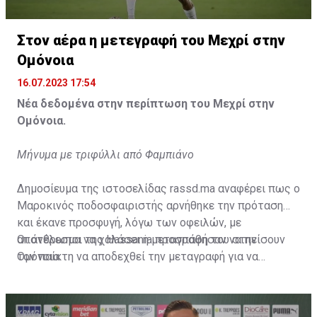
Η δημοσίευση κοινοποιήθηκε από το χρήστη サンフレッチェ広島 (@
Στον αέρα η μετεγραφή του Μεχρί στην
Ομόνοια
16.07.2023 17:54
Νέα δεδομένα στην περίπτωση του Μεχρί στην
Ομόνοια.
Μήνυμα με τριφύλλι από Φαμπιάνο
Δημοσίευμα της ιστοσελίδας rassd.ma αναφέρει πως ο
Μαροκινός ποδοσφαιριστής αρνήθηκε την πρόταση
και έκανε προσφυγή, λόγω των οφειλών, με
αποτέλεσμα να χαλάσει η μεταγραφή του στην
Οι άνθρωποι της Hassania προσπάθησαν να πείσουν
Ομόνοια.
τον παίκτη να αποδεχθεί την μεταγραφή για να
επωφεληθεί και ο ίδιος από το ποσό που θα κόστιζε η
μετακίνησή του, αλλά ο παίκτης αρνήθηκε και επέμεινε
να λύσει το συμβόλαιό του, ώστε να μετακομίσει