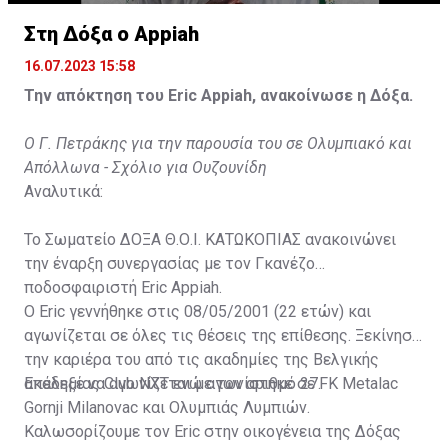
Στη Δόξα ο Appiah
16.07.2023 15:58
Την απόκτηση του Eric Appiah, ανακοίνωσε η Δόξα.
Ο Γ. Πετράκης για την παρουσία του σε Ολυμπιακό και
Απόλλωνα - Σχόλιο για Ουζουνίδη
Αναλυτικά:
Το Σωματείο ΔΟΞΑ Θ.Ο.Ι. ΚΑΤΩΚΟΠΙΑΣ ανακοινώνει
την έναρξη συνεργασίας με τον Γκανέζο
ποδοσφαιριστή Eric Appiah.
Ο Eric γεννήθηκε στις 08/05/2001 (22 ετών) και
αγωνίζεται σε όλες τις θέσεις της επίθεσης. Ξεκίνησε
την καριέρα του από τις ακαδημίες της Βελγικής
ακαδημίας Club NXT ενώ αγωνίστηκε σε FK Metalac
Επέλεξε να αγωνίζεται με τον αριθμό 27.
Gornji Milanovac και Ολυμπιάς Λυμπιών.
Καλωσορίζουμε τον Eric στην οικογένεια της Δόξας