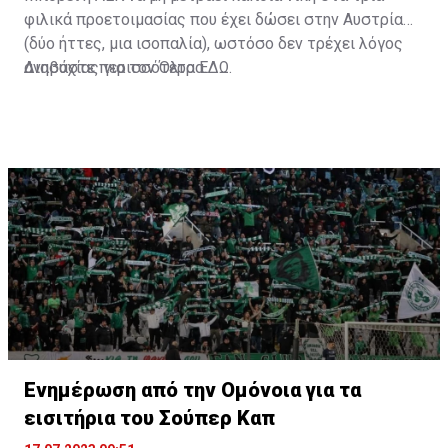
φιλικά προετοιμασίας που έχει δώσει στην Αυστρία
(δύο ήττες, μια ισοπαλία), ωστόσο δεν τρέχει λόγος
ανησυχίας για τον Όλτρα.
Διαβάστε περισσότερα
ΕΔΩ
.
Ενημέρωση από την Ομόνοια για τα
εισιτήρια του Σούπερ Καπ