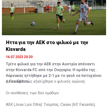
Ήττα για την ΑΕΚ στο φιλικό με την
Kisvarda
16.07.2023 20:30
Τρίτο φιλικό για την ΑΕΚ στην Αυστρία απέναντι
στην Kisvarda FC από την Ουγγαρία. Η ομάδα της
Λάρνακας ηττήθηκε με 2-1 με το γκολ να πετυχαίνει
ο Γκιούρτσο.
Δείτε
ΕΔΩ
πώς εξελίχθηκε ο φιλικός αγώνας
Οι συνθέσεις των δύο ομάδων:
ΑΕΚ (Jose Luis Oltra): Tούμπας, Casas (65' Facundo),