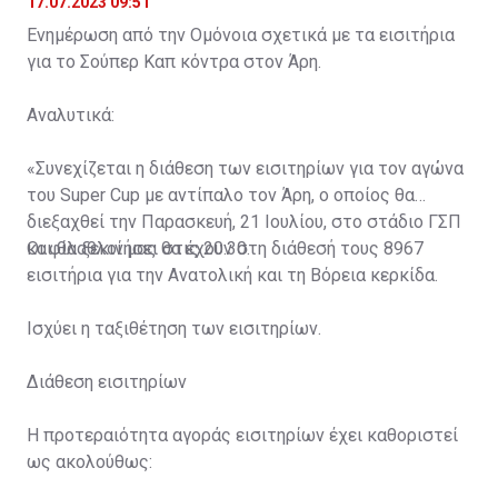
17.07.2023 09:51
Ενημέρωση από την Ομόνοια σχετικά με τα εισιτήρια
για το Σούπερ Καπ κόντρα στον Άρη.
Αναλυτικά:
«Συνεχίζεται η διάθεση των εισιτηρίων για τον αγώνα
του Super Cup με αντίπαλο τον Άρη, ο οποίος θα
διεξαχθεί την Παρασκευή, 21 Ιουλίου, στο στάδιο ΓΣΠ
και θα ξεκινήσει στις 20:30.
Οι φίλαθλοί μας θα έχουν στη διάθεσή τους 8967
εισιτήρια για την Ανατολική και τη Βόρεια κερκίδα.
Ισχύει η ταξιθέτηση των εισιτηρίων.
Διάθεση εισιτηρίων
Η προτεραιότητα αγοράς εισιτηρίων έχει καθοριστεί
ως ακολούθως: