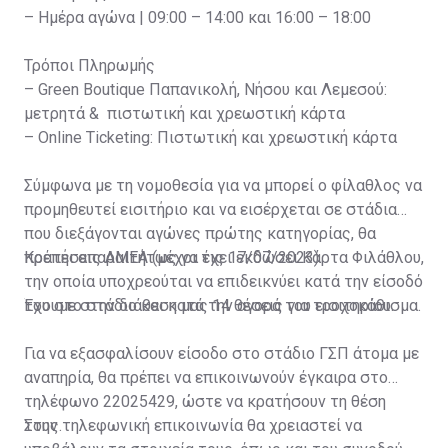
– Ημέρα αγώνα | 09:00 – 14:00 και 16:00 – 18:00
Τρόποι Πληρωμής
– Green Boutique Παπανικολή, Νήσου και Λεμεσού:
μετρητά & πιστωτική και χρεωστική κάρτα
– Online Ticketing: Πιστωτική και χρεωστική κάρτα
Σύμφωνα με τη νομοθεσία για να μπορεί ο φίλαθλος να
προμηθευτεί εισιτήριο και να εισέρχεται σε στάδια
που διεξάγονται αγώνες πρώτης κατηγορίας, θα
πρέπει απαραιτήτως να έχει εκδώσει Κάρτα Φιλάθλου,
Κρατήσεις ΑΜΕΑ (μέχρι τις 17/07/2023)
την οποία υποχρεούται να επιδεικνύει κατά την είσοδό
του στο στάδιο και κατά την αγορά του εισιτηρίου.
Έχουμε στην διάθεση μας 14 θέσεις για τροχοκάθισμα.
Για να εξασφαλίσουν είσοδο στο στάδιο ΓΣΠ άτομα με
αναπηρία, θα πρέπει να επικοινωνούν έγκαιρα στο
τηλέφωνο 22025429, ώστε να κρατήσουν τη θέση
τους.
Στην τηλεφωνική επικοινωνία θα χρειαστεί να