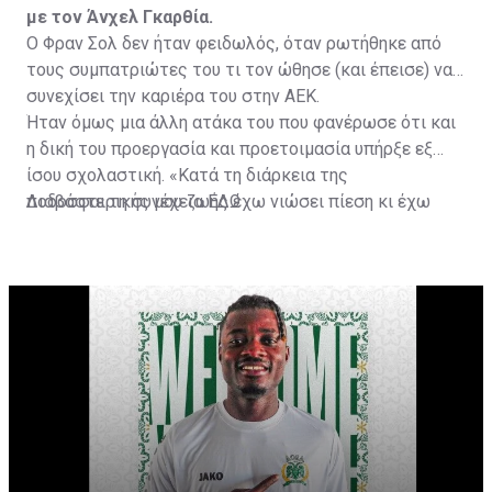
με τον Άνχελ Γκαρθία.
Ο Φραν Σολ δεν ήταν φειδωλός, όταν ρωτήθηκε από
τους συμπατριώτες του τι τον ώθησε (και έπεισε) να
συνεχίσει την καριέρα του στην ΑΕΚ.
Ήταν όμως μια άλλη ατάκα του που φανέρωσε ότι και
η δική του προεργασία και προετοιμασία υπήρξε εξ
ίσου σχολαστική. «Κατά τη διάρκεια της
ποδοσφαιρικής μου ζωής έχω νιώσει πίεση κι έχω
Διαβάστε τη συνέχεια
ΕΔΩ
ανταποκριθεί. Πρέπει να κάνω το ίδιο, να σκοράρω
τέρματα που θα βοηθήσουν την ομάδα», δήλωσε ο
31χρονος άσος.