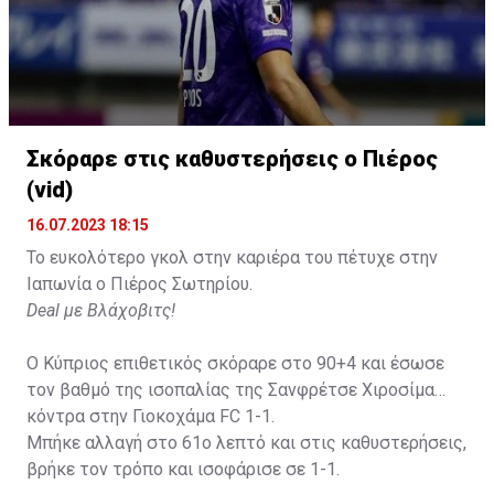
Σκόραρε στις καθυστερήσεις ο Πιέρος
(vid)
16.07.2023 18:15
Το ευκολότερο γκολ στην καριέρα του πέτυχε στην
Ιαπωνία ο Πιέρος Σωτηρίου.
Deal με Βλάχοβιτς!
Ο Κύπριος επιθετικός σκόραρε στο 90+4 και έσωσε
τον βαθμό της ισοπαλίας της Σανφρέτσε Χιροσίμα
κόντρα στην Γιοκοχάμα FC 1-1.
Μπήκε αλλαγή στο 61ο λεπτό και στις καθυστερήσεις,
βρήκε τον τρόπο και ισοφάρισε σε 1-1.