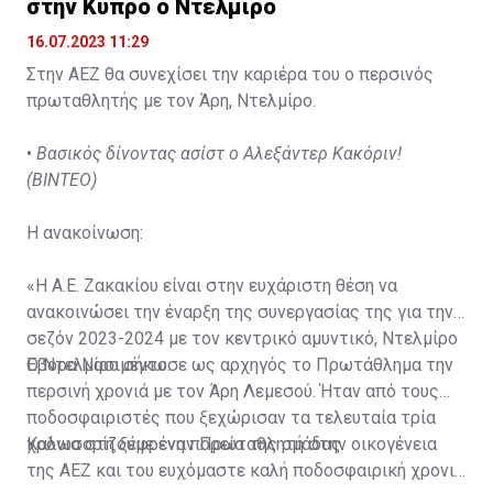
στην Κύπρο ο Ντελμίρο
16.07.2023 11:29
Στην ΑΕΖ θα συνεχίσει την καριέρα του ο περσινός
πρωταθλητής με τον Άρη, Ντελμίρο.
•
Βασικός δίνοντας ασίστ ο Αλεξάντερ Κακόριν!
(ΒΙΝΤΕΟ)
Η ανακοίνωση:
«Η Α.Ε. Ζακακίου είναι στην ευχάριστη θέση να
ανακοινώσει την έναρξη της συνεργασίας της για την
σεζόν 2023-2024 με τον κεντρικό αμυντικό, Ντελμίρο
Έβορα Νασιμέντο.
Ο Ντελμίρο σήκωσε ως αρχηγός το Πρωτάθλημα την
περσινή χρονιά με τον Άρη Λεμεσού. Ήταν από τους
ποδοσφαιριστές που ξεχώρισαν τα τελευταία τρία
χρόνια στη ξέφρενη πορεία της ομάδας.
Καλωσορίζουμε έναν Πρωταθλητή στην οικογένεια
της ΑΕΖ και του ευχόμαστε καλή ποδοσφαιρική χρονιά