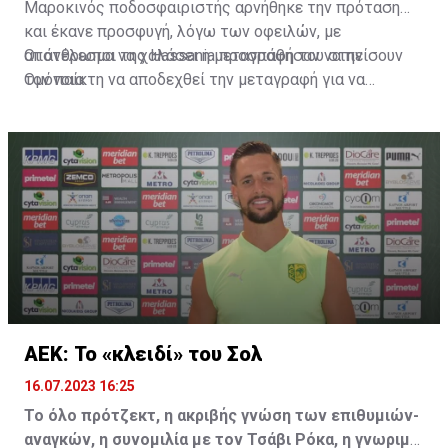
Μαροκινός ποδοσφαιριστής αρνήθηκε την πρόταση
και έκανε προσφυγή, λόγω των οφειλών, με
αποτέλεσμα να χαλάσει η μεταγραφή του στην
Οι άνθρωποι της Hassania προσπάθησαν να πείσουν
Ομόνοια.
τον παίκτη να αποδεχθεί την μεταγραφή για να
επωφεληθεί και ο ίδιος από το ποσό που θα κόστιζε η
μετακίνησή του, αλλά ο παίκτης αρνήθηκε και επέμεινε
να λύσει το συμβόλαιό του, ώστε να μετακομίσει
ελεύθερα σε οποιαδήποτε νέα ομάδα το τρέχον
καλοκαίρι.
ΑΕΚ: Το «κλειδί» του Σολ
16.07.2023 16:25
Το όλο πρότζεκτ, η ακριβής γνώση των επιθυμιών-
αναγκών, η συνομιλία με τον Τσάβι Ρόκα, η γνωριμία