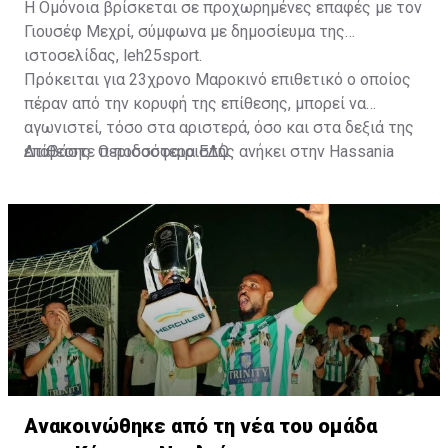
Η Ομόνοια βρίσκεται σε προχωρημένες επαφές με τον
Γιουσέφ Μεχρί, σύμφωνα με δημοσίευμα της
ιστοσελίδας, leh25sport.
Πρόκειται για 23χρονο Μαροκινό επιθετικό ο οποίος
πέραν από την κορυφή της επίθεσης, μπορεί να
αγωνιστεί, τόσο στα αριστερά, όσο και στα δεξιά της
επίθεσης. Ο ποδοσφαιριστής ανήκει στην Hassania
Διαβάστε περισσότερα
ΕΔΩ
.
d'Agadir με την οποία διατηρεί συμβόλαιο μέχρι το
2026.
Ανακοινώθηκε από τη νέα του ομάδα