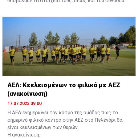
υποβάλουν τα στοιχεία τους, όπως και του συνοδού
τους. Τα στοιχεία που χρειάζονται είναι:
ονοματεπώνυμο, αριθμός πινακίδας αυτοκινήτου,
κάρτα ΑμεΑ και αριθμός κάρτας φιλάθλου του
συνοδού.»
ΑΕΛ: Κεκλεισμένων το φιλικό με ΑΕΖ
(ανακοίνωση)
17.07.2023 09:00
Η ΑΕΛ ενημερώνει τον κόσμο της ομάδας πως το
σημερινό φιλικό κόντρα στην ΑΕΖ στο Πελένδρι θα
είναι κεκλεισμένων των θυρών.
Η ανακοίνωση: