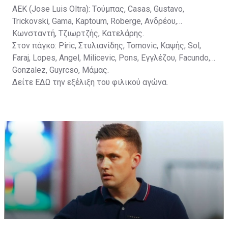
ΑΕΚ (Jose Luis Oltra): Tούμπας, Casas, Gustavo,
Trickovski, Gama, Κaptoum, Roberge, Aνδρέου,
Κωνσταντή, Τζιωρτζής, Κατελάρης.
Στον πάγκο: Piric, Στυλιανίδης, Tomovic, Καψής, Sol,
Faraj, Lopes, Angel, Milicevic, Pons, Εγγλέζου, Facundo,
Gonzalez, Guyrcso, Μάμας.
Δείτε
ΕΔΩ
την εξέλιξη του φιλικού αγώνα.