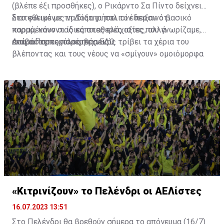
(βλέπε έξι προσθήκες), ο Ρικάρντο Σα Πίντο δείχνει
διατεθειμένος να διατηρήσει τον περσινό βασικό
Στο φιλικό με τη Δόξα οι παλιοί έδειξαν ότι
κορμό, κάνοντας κάποιες ελάχιστες, αλλά
παραμένουν οι ίδιες σταθερές αξίες που γνωρίζαμε,
απαραίτητες παρεμβάσεις.
ενώ ο Πορτογάλος τεχνικός τρίβει τα χέρια του
Διαβάστε περισσότερα
ΕΔΩ
.
βλέποντας και τους νέους να «σμίγουν» ομοιόμορφα
στο γήπεδο με το περσινό ρόστερ.
«Κιτρινίζουν» το Πελένδρι οι ΑΕΛίστες
16.07.2023 13:51
Στο Πελένδρι θα βρεθούν σήμερα το απόγευμα (16/7)