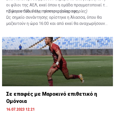
οι φίλοι της ΑΕΛ, εκεί όπου η ομάδα πραγματοποιεί το
πρώτο στάδιο της προετοιμασίας της.
•
Έφυγαν δύο, θέλει τέσσερις (πληροφορίες)
Ως σημείο συνάντησης ορίστηκε η Άλασσα, όπου θα
μαζευτούν η ώρα 16:00 και από εκεί θα αναχωρήσουν
με προορισμό το κοινοτικό γήπεδο Πελενδρίου, για να
δώοσυν το παρών τους στην απογευματινή προπόνηση
της ομάδας.
Σε επαφές με Μαροκινό επιθετικό η
Ομόνοια
16.07.2023 12:21