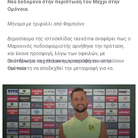
Νέα δεδομένα στην περίπτωση του Μεχρί στην
Ομόνοια.
Μήνυμα με τριφύλλι από Φαμπιάνο
Δημοσίευμα της ιστοσελίδας rassd.ma αναφέρει πως ο
Μαροκινός ποδοσφαιριστής αρνήθηκε την πρόταση
και έκανε προσφυγή, λόγω των οφειλών, με
αποτέλεσμα να χαλάσει η μεταγραφή του στην
Οι άνθρωποι της Hassania προσπάθησαν να πείσουν
Ομόνοια.
τον παίκτη να αποδεχθεί την μεταγραφή για να
επωφεληθεί και ο ίδιος από το ποσό που θα κόστιζε η
μετακίνησή του, αλλά ο παίκτης αρνήθηκε και επέμεινε
να λύσει το συμβόλαιό του, ώστε να μετακομίσει
ελεύθερα σε οποιαδήποτε νέα ομάδα το τρέχον
καλοκαίρι.