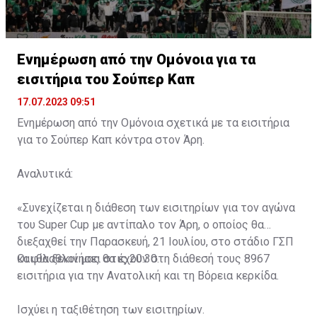
Ενημέρωση από την Ομόνοια για τα
εισιτήρια του Σούπερ Καπ
17.07.2023 09:51
Ενημέρωση από την Ομόνοια σχετικά με τα εισιτήρια
για το Σούπερ Καπ κόντρα στον Άρη.
Αναλυτικά:
«Συνεχίζεται η διάθεση των εισιτηρίων για τον αγώνα
του Super Cup με αντίπαλο τον Άρη, ο οποίος θα
διεξαχθεί την Παρασκευή, 21 Ιουλίου, στο στάδιο ΓΣΠ
και θα ξεκινήσει στις 20:30.
Οι φίλαθλοί μας θα έχουν στη διάθεσή τους 8967
εισιτήρια για την Ανατολική και τη Βόρεια κερκίδα.
Ισχύει η ταξιθέτηση των εισιτηρίων.