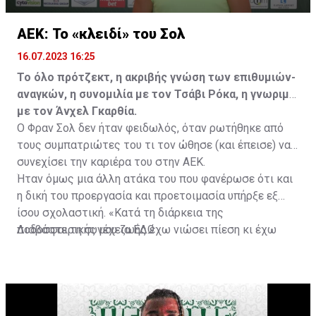
ΑΕΚ: Το «κλειδί» του Σολ
16.07.2023 16:25
Το όλο πρότζεκτ, η ακριβής γνώση των επιθυμιών-
αναγκών, η συνομιλία με τον Τσάβι Ρόκα, η γνωριμία
με τον Άνχελ Γκαρθία.
Ο Φραν Σολ δεν ήταν φειδωλός, όταν ρωτήθηκε από
τους συμπατριώτες του τι τον ώθησε (και έπεισε) να
συνεχίσει την καριέρα του στην ΑΕΚ.
Ήταν όμως μια άλλη ατάκα του που φανέρωσε ότι και
η δική του προεργασία και προετοιμασία υπήρξε εξ
ίσου σχολαστική. «Κατά τη διάρκεια της
ποδοσφαιρικής μου ζωής έχω νιώσει πίεση κι έχω
Διαβάστε τη συνέχεια
ΕΔΩ
ανταποκριθεί. Πρέπει να κάνω το ίδιο, να σκοράρω
τέρματα που θα βοηθήσουν την ομάδα», δήλωσε ο
31χρονος άσος.