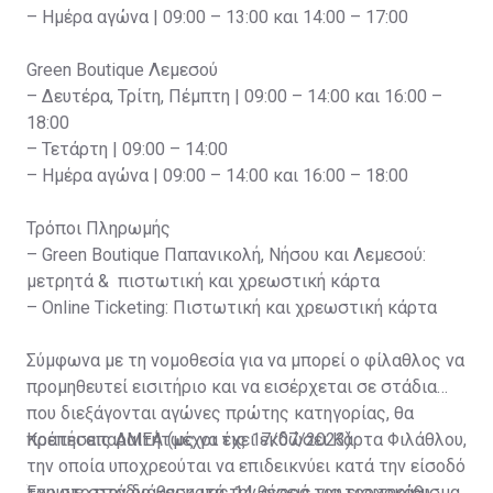
– Ημέρα αγώνα | 09:00 – 13:00 και 14:00 – 17:00
Green Boutique Λεμεσού
– Δευτέρα, Τρίτη, Πέμπτη | 09:00 – 14:00 και 16:00 –
18:00
– Τετάρτη | 09:00 – 14:00
– Ημέρα αγώνα | 09:00 – 14:00 και 16:00 – 18:00
Τρόποι Πληρωμής
– Green Boutique Παπανικολή, Νήσου και Λεμεσού:
μετρητά & πιστωτική και χρεωστική κάρτα
– Online Ticketing: Πιστωτική και χρεωστική κάρτα
Σύμφωνα με τη νομοθεσία για να μπορεί ο φίλαθλος να
προμηθευτεί εισιτήριο και να εισέρχεται σε στάδια
που διεξάγονται αγώνες πρώτης κατηγορίας, θα
πρέπει απαραιτήτως να έχει εκδώσει Κάρτα Φιλάθλου,
Κρατήσεις ΑΜΕΑ (μέχρι τις 17/07/2023)
την οποία υποχρεούται να επιδεικνύει κατά την είσοδό
του στο στάδιο και κατά την αγορά του εισιτηρίου.
Έχουμε στην διάθεση μας 14 θέσεις για τροχοκάθισμα.