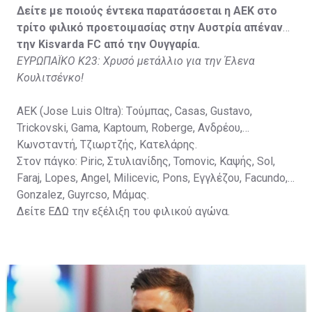
Στον πάγκο: Petkovic, Cipetic, Kovasic, Jovicic, Szeles,
Δείτε με ποιούς έντεκα παρατάσσεται η ΑΕΚ στο
Vida, Otvos, Lucas, Camas, Mesanovic.
τρίτο φιλικό προετοιμασίας στην Αυστρία απέναντι
την Kisvarda FC από την Ουγγαρία.
ΕΥΡΩΠΑΪΚΟ Κ23: Χρυσό μετάλλιο για την Έλενα
Κουλιτσένκο!
ΑΕΚ (Jose Luis Oltra): Tούμπας, Casas, Gustavo,
Trickovski, Gama, Κaptoum, Roberge, Aνδρέου,
Κωνσταντή, Τζιωρτζής, Κατελάρης.
Στον πάγκο: Piric, Στυλιανίδης, Tomovic, Καψής, Sol,
Faraj, Lopes, Angel, Milicevic, Pons, Εγγλέζου, Facundo,
Gonzalez, Guyrcso, Μάμας.
Δείτε
ΕΔΩ
την εξέλιξη του φιλικού αγώνα.