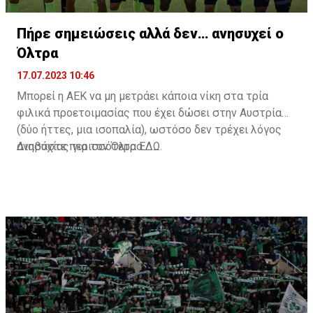
Πήρε σημειώσεις αλλά δεν… ανησυχεί ο
Όλτρα
17.07.2023 10:46
Μπορεί η ΑΕΚ να μη μετράει κάποια νίκη στα τρία
φιλικά προετοιμασίας που έχει δώσει στην Αυστρία
(δύο ήττες, μια ισοπαλία), ωστόσο δεν τρέχει λόγος
ανησυχίας για τον Όλτρα.
Διαβάστε περισσότερα
ΕΔΩ
.