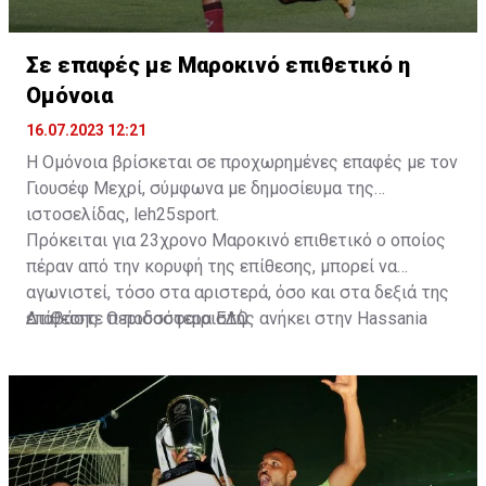
Σε επαφές με Μαροκινό επιθετικό η
Ομόνοια
16.07.2023 12:21
Η Ομόνοια βρίσκεται σε προχωρημένες επαφές με τον
Γιουσέφ Μεχρί, σύμφωνα με δημοσίευμα της
ιστοσελίδας, leh25sport.
Πρόκειται για 23χρονο Μαροκινό επιθετικό ο οποίος
πέραν από την κορυφή της επίθεσης, μπορεί να
αγωνιστεί, τόσο στα αριστερά, όσο και στα δεξιά της
επίθεσης. Ο ποδοσφαιριστής ανήκει στην Hassania
Διαβάστε περισσότερα
ΕΔΩ
.
d'Agadir με την οποία διατηρεί συμβόλαιο μέχρι το
2026.