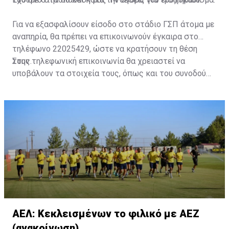
Για να εξασφαλίσουν είσοδο στο στάδιο ΓΣΠ άτομα με
αναπηρία, θα πρέπει να επικοινωνούν έγκαιρα στο
τηλέφωνο 22025429, ώστε να κρατήσουν τη θέση
τους.
Στην τηλεφωνική επικοινωνία θα χρειαστεί να
υποβάλουν τα στοιχεία τους, όπως και του συνοδού
τους. Τα στοιχεία που χρειάζονται είναι:
ονοματεπώνυμο, αριθμός πινακίδας αυτοκινήτου,
κάρτα ΑμεΑ και αριθμός κάρτας φιλάθλου του
συνοδού.»
ΑΕΛ: Κεκλεισμένων το φιλικό με ΑΕΖ
(ανακοίνωση)