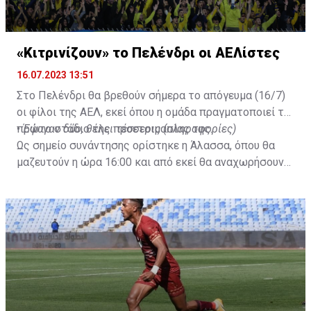
«Κιτρινίζουν» το Πελένδρι οι ΑΕΛίστες
16.07.2023 13:51
Στο Πελένδρι θα βρεθούν σήμερα το απόγευμα (16/7)
οι φίλοι της ΑΕΛ, εκεί όπου η ομάδα πραγματοποιεί το
πρώτο στάδιο της προετοιμασίας της.
•
Έφυγαν δύο, θέλει τέσσερις (πληροφορίες)
Ως σημείο συνάντησης ορίστηκε η Άλασσα, όπου θα
μαζευτούν η ώρα 16:00 και από εκεί θα αναχωρήσουν
με προορισμό το κοινοτικό γήπεδο Πελενδρίου, για να
δώοσυν το παρών τους στην απογευματινή προπόνηση
της ομάδας.