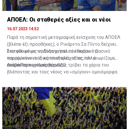
ΑΠΟΕΛ: Οι σταθερές αξίες και οι νέοι
16.07.2023 14:52
Παρά τη σημαντική μεταγραφική ενίσχυση του ΑΠΟΕΛ
(βλέπε έξι προσθήκες), ο Ρικάρντο Σα Πίντο δείχνει
διατεθειμένος να διατηρήσει τον περσινό βασικό
Στο φιλικό με τη Δόξα οι παλιοί έδειξαν ότι
κορμό, κάνοντας κάποιες ελάχιστες, αλλά
παραμένουν οι ίδιες σταθερές αξίες που γνωρίζαμε,
απαραίτητες παρεμβάσεις.
ενώ ο Πορτογάλος τεχνικός τρίβει τα χέρια του
Διαβάστε περισσότερα
ΕΔΩ
.
βλέποντας και τους νέους να «σμίγουν» ομοιόμορφα
στο γήπεδο με το περσινό ρόστερ.