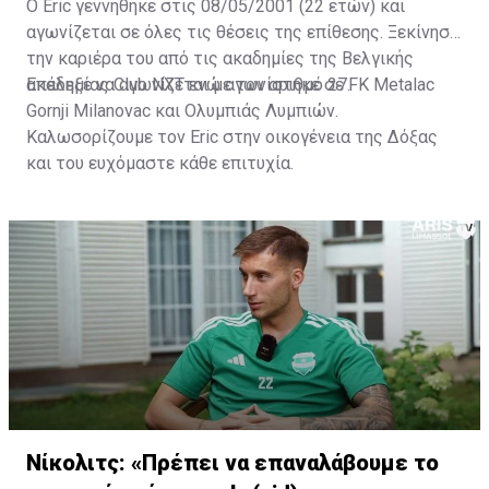
Ο Eric γεννήθηκε στις 08/05/2001 (22 ετών) και
αγωνίζεται σε όλες τις θέσεις της επίθεσης. Ξεκίνησε
την καριέρα του από τις ακαδημίες της Βελγικής
ακαδημίας Club NXT ενώ αγωνίστηκε σε FK Metalac
Επέλεξε να αγωνίζεται με τον αριθμό 27.
Gornji Milanovac και Ολυμπιάς Λυμπιών.
Καλωσορίζουμε τον Eric στην οικογένεια της Δόξας
και του ευχόμαστε κάθε επιτυχία.
Νίκολιτς: «Πρέπει να επαναλάβουμε το