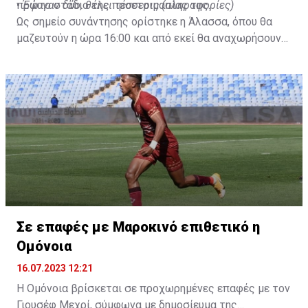
πρώτο στάδιο της προετοιμασίας της.
•
Έφυγαν δύο, θέλει τέσσερις (πληροφορίες)
Ως σημείο συνάντησης ορίστηκε η Άλασσα, όπου θα
μαζευτούν η ώρα 16:00 και από εκεί θα αναχωρήσουν
με προορισμό το κοινοτικό γήπεδο Πελενδρίου, για να
δώοσυν το παρών τους στην απογευματινή προπόνηση
της ομάδας.
Σε επαφές με Μαροκινό επιθετικό η
Ομόνοια
16.07.2023 12:21
Η Ομόνοια βρίσκεται σε προχωρημένες επαφές με τον
Γιουσέφ Μεχρί, σύμφωνα με δημοσίευμα της