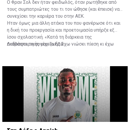
Ο Φραν Σολ δεν ήταν φειδωλός, όταν ρωτήθηκε από
τους συμπατριώτες του τι τον ώθησε (και έπεισε) να
συνεχίσει την καριέρα του στην ΑΕΚ.
Ήταν όμως μια άλλη ατάκα του που φανέρωσε ότι και
η δική του προεργασία και προετοιμασία υπήρξε εξ
ίσου σχολαστική. «Κατά τη διάρκεια της
ποδοσφαιρικής μου ζωής έχω νιώσει πίεση κι έχω
Διαβάστε τη συνέχεια
ΕΔΩ
ανταποκριθεί. Πρέπει να κάνω το ίδιο, να σκοράρω
τέρματα που θα βοηθήσουν την ομάδα», δήλωσε ο
31χρονος άσος.