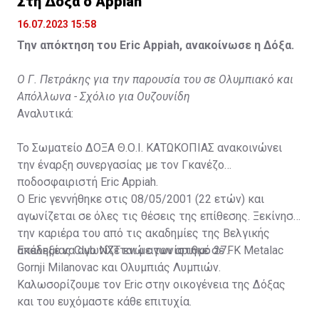
Στη Δόξα ο Appiah
16.07.2023 15:58
Την απόκτηση του Eric Appiah, ανακοίνωσε η Δόξα.
Ο Γ. Πετράκης για την παρουσία του σε Ολυμπιακό και
Απόλλωνα - Σχόλιο για Ουζουνίδη
Αναλυτικά:
Το Σωματείο ΔΟΞΑ Θ.Ο.Ι. ΚΑΤΩΚΟΠΙΑΣ ανακοινώνει
την έναρξη συνεργασίας με τον Γκανέζο
ποδοσφαιριστή Eric Appiah.
Ο Eric γεννήθηκε στις 08/05/2001 (22 ετών) και
αγωνίζεται σε όλες τις θέσεις της επίθεσης. Ξεκίνησε
την καριέρα του από τις ακαδημίες της Βελγικής
ακαδημίας Club NXT ενώ αγωνίστηκε σε FK Metalac
Επέλεξε να αγωνίζεται με τον αριθμό 27.
Gornji Milanovac και Ολυμπιάς Λυμπιών.
Καλωσορίζουμε τον Eric στην οικογένεια της Δόξας
και του ευχόμαστε κάθε επιτυχία.