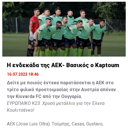
Gyurcso), Κaptoum (46' Καψής (65' Mάμας), Roberge (65'
Tomovic), Aνδρέου (65' Angel) , Κωνσταντή (65' Sol),
Τζιωρτζής (65' Faraj), Κατελάρης (65' Milicevic).
Στον πάγκο: Piric, Στυλιανίδης, Tomovic, Καψής, Sol,
Faraj, Lopes, Angel, Milicevic, Pons, Εγγλέζου, Facundo,
Gonzalez, Guyrcso, Μάμας.
Κisvarda FC (Milos Kruscic): Kovacs, Navratil, Raul, Szor,
Lippai, Alic, Kormendi, Makowski, Czekus, Ilievski,
H ενδεκάδα της ΑΕΚ- Βασικός ο Kaptoum
Spasic.
16.07.2023 18:46
Στον πάγκο: Petkovic, Cipetic, Kovasic, Jovicic, Szeles,
Δείτε με ποιούς έντεκα παρατάσσεται η ΑΕΚ στο
Vida, Otvos, Lucas, Camas, Mesanovic.
τρίτο φιλικό προετοιμασίας στην Αυστρία απέναντι
την Kisvarda FC από την Ουγγαρία.
ΕΥΡΩΠΑΪΚΟ Κ23: Χρυσό μετάλλιο για την Έλενα
Κουλιτσένκο!
ΑΕΚ (Jose Luis Oltra): Tούμπας, Casas, Gustavo,