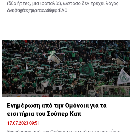
(δύο ήττες, μια ισοπαλία), ωστόσο δεν τρέχει λόγος
ανησυχίας για τον Όλτρα.
Διαβάστε περισσότερα
ΕΔΩ
.
Ενημέρωση από την Ομόνοια για τα
εισιτήρια του Σούπερ Καπ
17.07.2023 09:51
Ενημέρωση από την Ομόνοια σχετικά με τα εισιτήρια