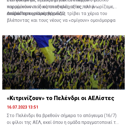
κορμό, κάνοντας κάποιες ελάχιστες, αλλά
παραμένουν οι ίδιες σταθερές αξίες που γνωρίζαμε,
απαραίτητες παρεμβάσεις.
ενώ ο Πορτογάλος τεχνικός τρίβει τα χέρια του
Διαβάστε περισσότερα
ΕΔΩ
.
βλέποντας και τους νέους να «σμίγουν» ομοιόμορφα
στο γήπεδο με το περσινό ρόστερ.
«Κιτρινίζουν» το Πελένδρι οι ΑΕΛίστες
16.07.2023 13:51
Στο Πελένδρι θα βρεθούν σήμερα το απόγευμα (16/7)
οι φίλοι της ΑΕΛ, εκεί όπου η ομάδα πραγματοποιεί το