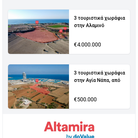
3 τουριστικά χωράφια
στην Αλαμινό
€4.000.000
3 τουριστικά χωράφια
στην Αγία Νάπα, από
€500.000