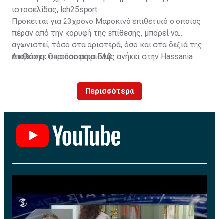
ιστοσελίδας, leh25sport.
Πρόκειται για 23χρονο Μαροκινό επιθετικό ο οποίος
πέραν από την κορυφή της επίθεσης, μπορεί να
αγωνιστεί, τόσο στα αριστερά, όσο και στα δεξιά της
επίθεσης. Ο ποδοσφαιριστής ανήκει στην Hassania
Διαβάστε περισσότερα
ΕΔΩ
.
d'Agadir με την οποία διατηρεί συμβόλαιο μέχρι το
2026.
Περισσότερα