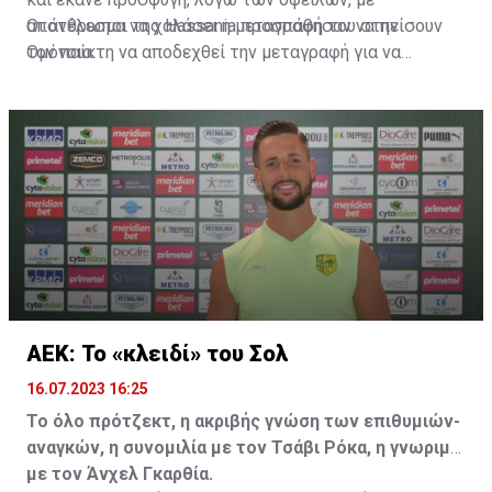
αποτέλεσμα να χαλάσει η μεταγραφή του στην
Οι άνθρωποι της Hassania προσπάθησαν να πείσουν
Ομόνοια.
τον παίκτη να αποδεχθεί την μεταγραφή για να
επωφεληθεί και ο ίδιος από το ποσό που θα κόστιζε η
μετακίνησή του, αλλά ο παίκτης αρνήθηκε και επέμεινε
να λύσει το συμβόλαιό του, ώστε να μετακομίσει
ελεύθερα σε οποιαδήποτε νέα ομάδα το τρέχον
καλοκαίρι.
ΑΕΚ: Το «κλειδί» του Σολ
16.07.2023 16:25
Το όλο πρότζεκτ, η ακριβής γνώση των επιθυμιών-
αναγκών, η συνομιλία με τον Τσάβι Ρόκα, η γνωριμία
με τον Άνχελ Γκαρθία.