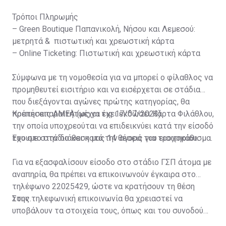
Τρόποι Πληρωμής
– Green Boutique Παπανικολή, Νήσου και Λεμεσού:
μετρητά & πιστωτική και χρεωστική κάρτα
– Online Ticketing: Πιστωτική και χρεωστική κάρτα
Σύμφωνα με τη νομοθεσία για να μπορεί ο φίλαθλος να
προμηθευτεί εισιτήριο και να εισέρχεται σε στάδια
που διεξάγονται αγώνες πρώτης κατηγορίας, θα
πρέπει απαραιτήτως να έχει εκδώσει Κάρτα Φιλάθλου,
Κρατήσεις ΑΜΕΑ (μέχρι τις 17/07/2023)
την οποία υποχρεούται να επιδεικνύει κατά την είσοδό
του στο στάδιο και κατά την αγορά του εισιτηρίου.
Έχουμε στην διάθεση μας 14 θέσεις για τροχοκάθισμα.
Για να εξασφαλίσουν είσοδο στο στάδιο ΓΣΠ άτομα με
αναπηρία, θα πρέπει να επικοινωνούν έγκαιρα στο
τηλέφωνο 22025429, ώστε να κρατήσουν τη θέση
τους.
Στην τηλεφωνική επικοινωνία θα χρειαστεί να
υποβάλουν τα στοιχεία τους, όπως και του συνοδού
τους. Τα στοιχεία που χρειάζονται είναι: