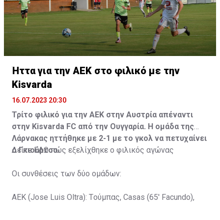
Ήττα για την ΑΕΚ στο φιλικό με την
Kisvarda
16.07.2023 20:30
Τρίτο φιλικό για την ΑΕΚ στην Αυστρία απέναντι
στην Kisvarda FC από την Ουγγαρία. Η ομάδα της
Λάρνακας ηττήθηκε με 2-1 με το γκολ να πετυχαίνει
ο Γκιούρτσο.
Δείτε
ΕΔΩ
πώς εξελίχθηκε ο φιλικός αγώνας
Οι συνθέσεις των δύο ομάδων:
ΑΕΚ (Jose Luis Oltra): Tούμπας, Casas (65' Facundo),
Gustavo (65' Pons), Trickovski (65' Lopes), Gama (65'