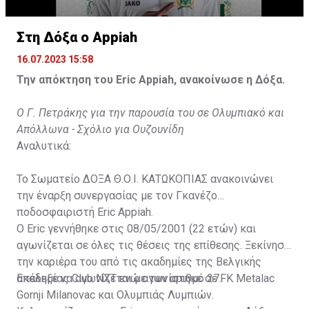
Στη Δόξα ο Appiah
16.07.2023 15:58
Την απόκτηση του Eric Appiah, ανακοίνωσε η Δόξα.
Ο Γ. Πετράκης για την παρουσία του σε Ολυμπιακό και
Απόλλωνα - Σχόλιο για Ουζουνίδη
Αναλυτικά:
Το Σωματείο ΔΟΞΑ Θ.Ο.Ι. ΚΑΤΩΚΟΠΙΑΣ ανακοινώνει
την έναρξη συνεργασίας με τον Γκανέζο
ποδοσφαιριστή Eric Appiah.
Ο Eric γεννήθηκε στις 08/05/2001 (22 ετών) και
αγωνίζεται σε όλες τις θέσεις της επίθεσης. Ξεκίνησε
την καριέρα του από τις ακαδημίες της Βελγικής
ακαδημίας Club NXT ενώ αγωνίστηκε σε FK Metalac
Επέλεξε να αγωνίζεται με τον αριθμό 27.
Gornji Milanovac και Ολυμπιάς Λυμπιών.