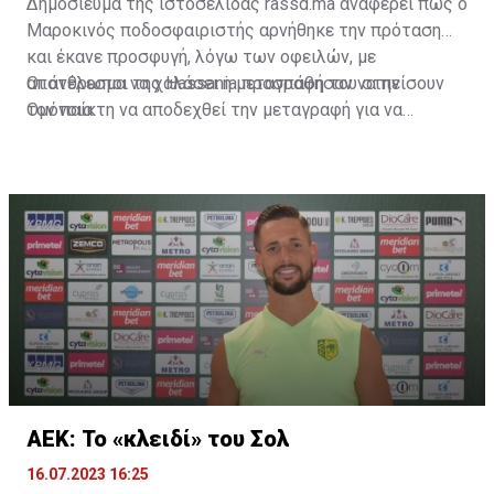
Δημοσίευμα της ιστοσελίδας rassd.ma αναφέρει πως ο
Μαροκινός ποδοσφαιριστής αρνήθηκε την πρόταση
και έκανε προσφυγή, λόγω των οφειλών, με
αποτέλεσμα να χαλάσει η μεταγραφή του στην
Οι άνθρωποι της Hassania προσπάθησαν να πείσουν
Ομόνοια.
τον παίκτη να αποδεχθεί την μεταγραφή για να
επωφεληθεί και ο ίδιος από το ποσό που θα κόστιζε η
μετακίνησή του, αλλά ο παίκτης αρνήθηκε και επέμεινε
να λύσει το συμβόλαιό του, ώστε να μετακομίσει
ελεύθερα σε οποιαδήποτε νέα ομάδα το τρέχον
καλοκαίρι.
ΑΕΚ: Το «κλειδί» του Σολ
16.07.2023 16:25