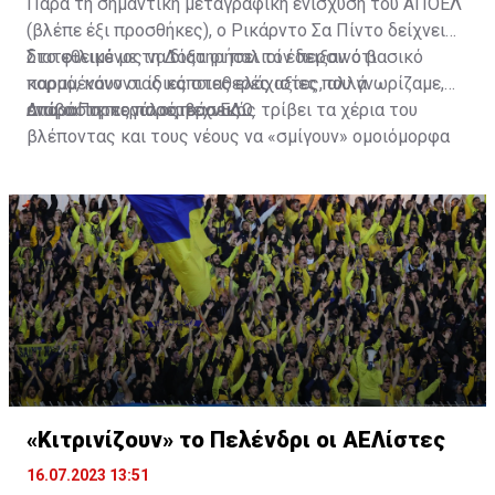
Παρά τη σημαντική μεταγραφική ενίσχυση του ΑΠΟΕΛ
(βλέπε έξι προσθήκες), ο Ρικάρντο Σα Πίντο δείχνει
διατεθειμένος να διατηρήσει τον περσινό βασικό
Στο φιλικό με τη Δόξα οι παλιοί έδειξαν ότι
κορμό, κάνοντας κάποιες ελάχιστες, αλλά
παραμένουν οι ίδιες σταθερές αξίες που γνωρίζαμε,
απαραίτητες παρεμβάσεις.
ενώ ο Πορτογάλος τεχνικός τρίβει τα χέρια του
Διαβάστε περισσότερα
ΕΔΩ
.
βλέποντας και τους νέους να «σμίγουν» ομοιόμορφα
στο γήπεδο με το περσινό ρόστερ.
«Κιτρινίζουν» το Πελένδρι οι ΑΕΛίστες
16.07.2023 13:51