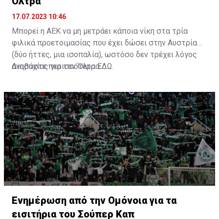
Όλτρα
17.07.2023 10:46
Μπορεί η ΑΕΚ να μη μετράει κάποια νίκη στα τρία
φιλικά προετοιμασίας που έχει δώσει στην Αυστρία
(δύο ήττες, μια ισοπαλία), ωστόσο δεν τρέχει λόγος
ανησυχίας για τον Όλτρα.
Διαβάστε περισσότερα
ΕΔΩ
.
Ενημέρωση από την Ομόνοια για τα
εισιτήρια του Σούπερ Καπ