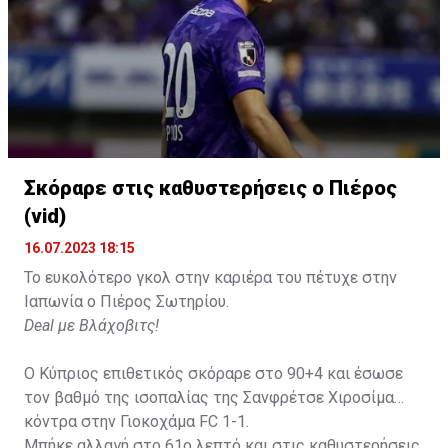
Σκόραρε στις καθυστερήσεις ο Πιέρος
(vid)
16.07.2023 18:15
Το ευκολότερο γκολ στην καριέρα του πέτυχε στην
Ιαπωνία ο Πιέρος Σωτηρίου.
Deal με Βλάχοβιτς!
Ο Κύπριος επιθετικός σκόραρε στο 90+4 και έσωσε
τον βαθμό της ισοπαλίας της Σανφρέτσε Χιροσίμα
κόντρα στην Γιοκοχάμα FC 1-1.
Μπήκε αλλαγή στο 61ο λεπτό και στις καθυστερήσεις,