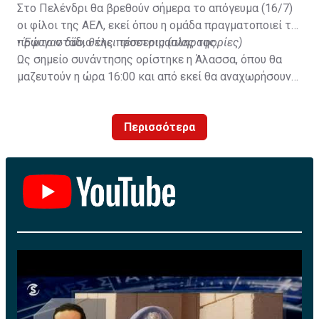
Στο Πελένδρι θα βρεθούν σήμερα το απόγευμα (16/7)
οι φίλοι της ΑΕΛ, εκεί όπου η ομάδα πραγματοποιεί το
πρώτο στάδιο της προετοιμασίας της.
•
Έφυγαν δύο, θέλει τέσσερις (πληροφορίες)
Ως σημείο συνάντησης ορίστηκε η Άλασσα, όπου θα
μαζευτούν η ώρα 16:00 και από εκεί θα αναχωρήσουν
με προορισμό το κοινοτικό γήπεδο Πελενδρίου, για να
δώοσυν το παρών τους στην απογευματινή προπόνηση
Περισσότερα
της ομάδας.