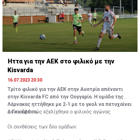
Ήττα για την ΑΕΚ στο φιλικό με την
Kisvarda
16.07.2023 20:30
Τρίτο φιλικό για την ΑΕΚ στην Αυστρία απέναντι
στην Kisvarda FC από την Ουγγαρία. Η ομάδα της
Λάρνακας ηττήθηκε με 2-1 με το γκολ να πετυχαίνει
ο Γκιούρτσο.
Δείτε
ΕΔΩ
πώς εξελίχθηκε ο φιλικός αγώνας
Οι συνθέσεις των δύο ομάδων: