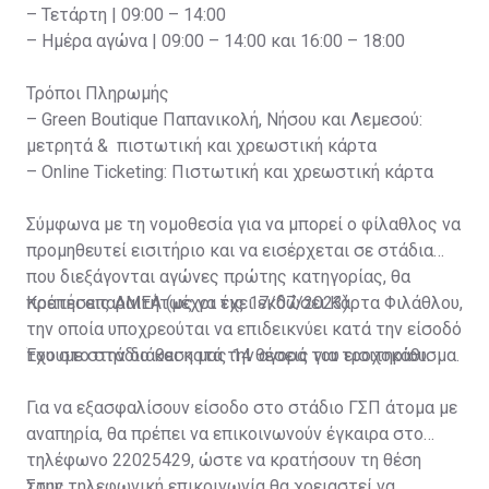
– Τετάρτη | 09:00 – 14:00
– Ημέρα αγώνα | 09:00 – 14:00 και 16:00 – 18:00
Τρόποι Πληρωμής
– Green Boutique Παπανικολή, Νήσου και Λεμεσού:
μετρητά & πιστωτική και χρεωστική κάρτα
– Online Ticketing: Πιστωτική και χρεωστική κάρτα
Σύμφωνα με τη νομοθεσία για να μπορεί ο φίλαθλος να
προμηθευτεί εισιτήριο και να εισέρχεται σε στάδια
που διεξάγονται αγώνες πρώτης κατηγορίας, θα
πρέπει απαραιτήτως να έχει εκδώσει Κάρτα Φιλάθλου,
Κρατήσεις ΑΜΕΑ (μέχρι τις 17/07/2023)
την οποία υποχρεούται να επιδεικνύει κατά την είσοδό
του στο στάδιο και κατά την αγορά του εισιτηρίου.
Έχουμε στην διάθεση μας 14 θέσεις για τροχοκάθισμα.
Για να εξασφαλίσουν είσοδο στο στάδιο ΓΣΠ άτομα με
αναπηρία, θα πρέπει να επικοινωνούν έγκαιρα στο
τηλέφωνο 22025429, ώστε να κρατήσουν τη θέση
τους.
Στην τηλεφωνική επικοινωνία θα χρειαστεί να