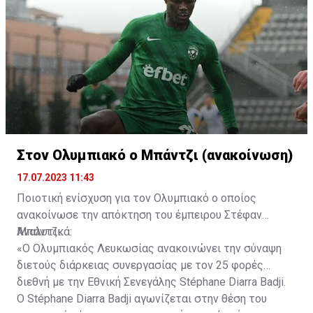
Στον Ολυμπιακό ο Μπάντζι (ανακοίνωση)
17.07.2023 11:43
Ποιοτική ενίσχυση για τον Ολυμπιακό ο οποίος
ανακοίνωσε την απόκτηση του έμπειρου Στέφαν
Μπάντζι.
Αναλυτικά:
«Ο Ολυμπιακός Λευκωσίας ανακοινώνει την σύναψη
διετούς διάρκειας συνεργασίας με τον 25 φορές
διεθνή με την Εθνική Σενεγάλης Stéphane Diarra Badji.
Ο Stéphane Diarra Badji αγωνίζεται στην θέση του