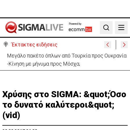
Powered by:
Search
Έκτακτες ειδήσεις
Μελέτησε το πόρισμα της φωτιάς στο Καλό Χωριό
ο Πάλμας- «Ουδέν σχόλιο»
Χρύσης στο SIGMA: &quot;Όσο
το δυνατό καλύτεροι&quot;
(vid)