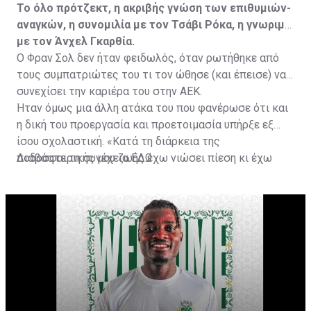
Το όλο πρότζεκτ, η ακριβής γνώση των επιθυμιών-
αναγκών, η συνομιλία με τον Τσάβι Ρόκα, η γνωριμία
με τον Άνχελ Γκαρθία.
Ο Φραν Σολ δεν ήταν φειδωλός, όταν ρωτήθηκε από
τους συμπατριώτες του τι τον ώθησε (και έπεισε) να
συνεχίσει την καριέρα του στην ΑΕΚ.
Ήταν όμως μια άλλη ατάκα του που φανέρωσε ότι και
η δική του προεργασία και προετοιμασία υπήρξε εξ
ίσου σχολαστική. «Κατά τη διάρκεια της
ποδοσφαιρικής μου ζωής έχω νιώσει πίεση κι έχω
Διαβάστε τη συνέχεια
ΕΔΩ
ανταποκριθεί. Πρέπει να κάνω το ίδιο, να σκοράρω
τέρματα που θα βοηθήσουν την ομάδα», δήλωσε ο
31χρονος άσος.