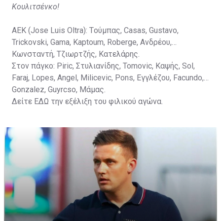
Κουλιτσένκο!
ΑΕΚ (Jose Luis Oltra): Tούμπας, Casas, Gustavo,
Trickovski, Gama, Κaptoum, Roberge, Aνδρέου,
Κωνσταντή, Τζιωρτζής, Κατελάρης.
Στον πάγκο: Piric, Στυλιανίδης, Tomovic, Καψής, Sol,
Faraj, Lopes, Angel, Milicevic, Pons, Εγγλέζου, Facundo,
Gonzalez, Guyrcso, Μάμας.
Δείτε
ΕΔΩ
την εξέλιξη του φιλικού αγώνα.