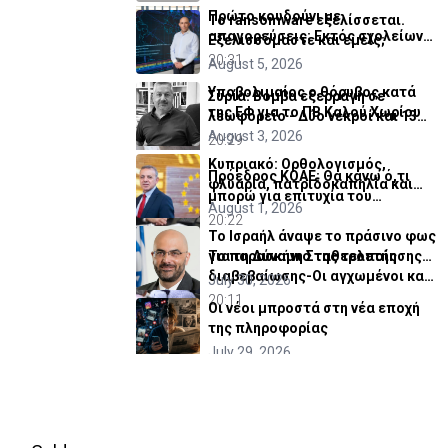
Πρώτο κουδούνι με
Το ransomware εξελίσσεται.
απαγορεύσεις: Εκτός σχολείων
Εξελισσόμαστε και εμείς;
εμβλήματα κομμάτων και
20:31
August 5, 2026
ομάδων
Υποβολιμαίος ο θόρυβος κατά
Συρία: Βόμβα εξερράγη σε
της ΕΦ για το ΠΒ Καλού Χωρίου
λεωφορείο - Δύο νεκροί και 13
τραυματίες (ΒΙΝΤΕΟ)
August 3, 2026
20:29
Κυπριακό: Ορθολογισμός,
Πρόεδρος ΚΟΑΕ: Θα κάνω ό,τι
φλυαρία, πατριδοκαπηλία και
μπορώ για επιτυχία του
μια πρόταση
August 1, 2026
Οργανισμού
20:22
Το Ισραήλ άναψε το πράσινο φως
Το παρασκήνιο της τελετής
για τη Δύναμη Σταθεροποίησης
διαβεβαίωσης-Οι αγχωμένοι και
στη Γάζα
July 30, 2026
οι πιο.. χαλαροί (vid)
20:11
Οι νέοι μπροστά στη νέα εποχή
της πληροφορίας
July 29, 2026
Γκουτέρες: Ανάμεσα στην ελπίδα και
τον πολιτικό ρεαλισμό
July 27, 2026