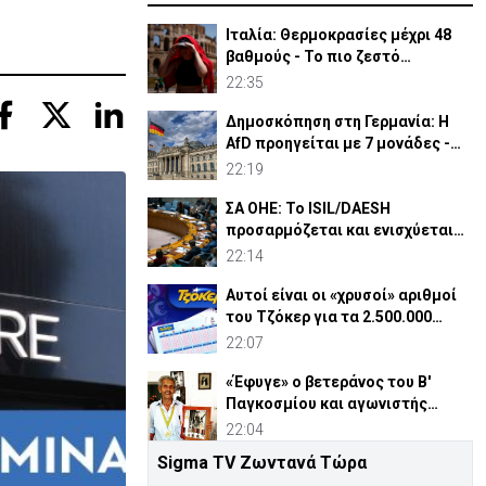
Ιταλία: Θερμοκρασίες μέχρι 48
βαθμούς - Το πιο ζεστό
καλοκαίρι των 100 χρόνων
22:35
Δημοσκόπηση στη Γερμανία: Η
AfD προηγείται με 7 μονάδες -
Διεύρυνε τη διαφορά
22:19
ΣΑ ΟΗΕ: Το ISIL/DAESH
προσαρμόζεται και ενισχύεται
στην Αφρική - Πώς απειλεί
22:14
Αυτοί είναι οι «χρυσοί» αριθμοί
του Τζόκερ για τα 2.500.000
ευρώ
22:07
«Έφυγε» ο βετεράνος του Β'
Παγκοσμίου και αγωνιστής
ΕΟΚΑ, Παύλος Μ. Κασάπης
22:04
Sigma TV Ζωντανά Τώρα
«Όχι» 9 χωρών σε ισχυρισμό