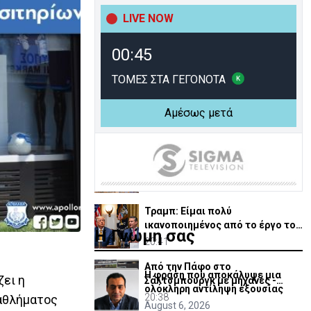
Ρωσίας για παύση Μηχανισμού
Ποινικών Δικαστηρίων
LIVE NOW
21:50
ΗΠΑ: Μαζικές κυβερνοεπιθέσεις
00:45
σε τράπεζες και εταιρείες -
Χάκερς ζητούν λύτρα
21:36
ΤΟΜΕΣ ΣΤΑ ΓΕΓΟΝΟΤΑ
Γκουτέρες: Άμεσος τερματισμός
Αμέσως μετά
των επιθέσεων κατά αμάχων σε
Ουκρανία και Ρωσία
21:13
ΥΠΕΞ: Δράσεις για στήριξη
χριστιανικών και άλλων
κοινοτήτων στη Μέση Ανατολή
20:47
Τραμπ: Είμαι πολύ
ικανοποιημένος από το έργο του
Η Γνώμη σας
Χέγκσεθ στο Υπ. Άμυνας
20:41
Από την Πάφο στο
Η φράση που αποκάλυψε μια
ζει η
Σάλτσμπουργκ με μηχανές -
ολόκληρη αντίληψη εξουσίας
6.000 χιλιόμετρα για την ομάδα
20:38
ταθλήματος
August 6, 2026
τους