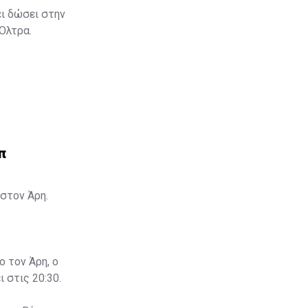
ει δώσει στην
 Όλτρα.
π
στον Άρη.
ο τον Άρη, ο
 στις 20:30.