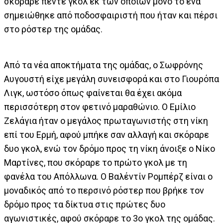
σκόραρε πέντε γκολ εκ των οποίων μόνο το ένα
σημειώθηκε από ποδοσφαιριστή που ήταν και πέρσι
στο ρόστερ της ομάδας.
Από τα νέα αποκτήματα της ομάδας, ο Σωφρόνης
Αυγουστή είχε μεγάλη συνεισφορά και στο Γιουρόπα
Λιγκ, ωστόσο όπως φαίνεται θα έχει ακόμα
περισσότερη στον φετινό μαραθώνιο. Ο Εμίλιο
Ζελάγια ήταν ο μεγάλος πρωταγωνιστής στη νίκη
επί του Ερμή, αφού μπήκε σαν αλλαγή και σκόραρε
δυο γκολ, ενώ τον δρόμο προς τη νίκη άνοιξε ο Νίκο
Μαρτίνες, που σκόραρε το πρώτο γκολ με τη
φανέλα του Απόλλωνα. Ο Βαλέντίν Ρομπέρζ είναι ο
μοναδικός από το περσινό ρόστερ που βρήκε τον
δρόμο προς τα δίκτυα στις πρώτες δυο
αγωνιστικές, αφού σκόραρε το 3ο γκολ της ομάδας.