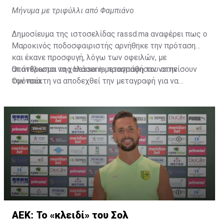
Μήνυμα με τριφύλλι από Φαμπιάνο
Δημοσίευμα της ιστοσελίδας rassd.ma αναφέρει πως ο
Μαροκινός ποδοσφαιριστής αρνήθηκε την πρόταση
και έκανε προσφυγή, λόγω των οφειλών, με
αποτέλεσμα να χαλάσει η μεταγραφή του στην
Οι άνθρωποι της Hassania προσπάθησαν να πείσουν
Ομόνοια.
τον παίκτη να αποδεχθεί την μεταγραφή για να
επωφεληθεί και ο ίδιος από το ποσό που θα κόστιζε η
μετακίνησή του, αλλά ο παίκτης αρνήθηκε και επέμεινε
να λύσει το συμβόλαιό του, ώστε να μετακομίσει
ελεύθερα σε οποιαδήποτε νέα ομάδα το τρέχον
καλοκαίρι.
ΑΕΚ: Το «κλειδί» του Σολ