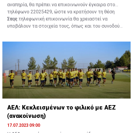
αναπηρία, θα πρέπει να επικοινωνούν έγκαιρα στο
τηλέφωνο 22025429, ώστε να κρατήσουν τη θέση
τους.
Στην τηλεφωνική επικοινωνία θα χρειαστεί να
υποβάλουν τα στοιχεία τους, όπως και του συνοδού
τους. Τα στοιχεία που χρειάζονται είναι:
ονοματεπώνυμο, αριθμός πινακίδας αυτοκινήτου,
κάρτα ΑμεΑ και αριθμός κάρτας φιλάθλου του
συνοδού.»
ΑΕΛ: Κεκλεισμένων το φιλικό με ΑΕΖ
(ανακοίνωση)
17.07.2023 09:00