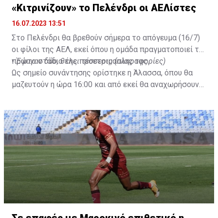
«Κιτρινίζουν» το Πελένδρι οι ΑΕΛίστες
16.07.2023 13:51
Στο Πελένδρι θα βρεθούν σήμερα το απόγευμα (16/7)
οι φίλοι της ΑΕΛ, εκεί όπου η ομάδα πραγματοποιεί το
πρώτο στάδιο της προετοιμασίας της.
•
Έφυγαν δύο, θέλει τέσσερις (πληροφορίες)
Ως σημείο συνάντησης ορίστηκε η Άλασσα, όπου θα
μαζευτούν η ώρα 16:00 και από εκεί θα αναχωρήσουν
με προορισμό το κοινοτικό γήπεδο Πελενδρίου, για να
δώοσυν το παρών τους στην απογευματινή προπόνηση
της ομάδας.