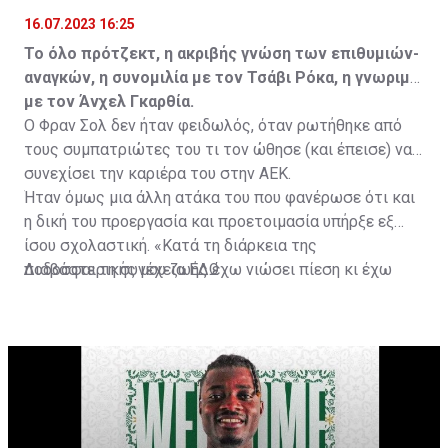
16.07.2023 16:25
Το όλο πρότζεκτ, η ακριβής γνώση των επιθυμιών-
αναγκών, η συνομιλία με τον Τσάβι Ρόκα, η γνωριμία
με τον Άνχελ Γκαρθία.
Ο Φραν Σολ δεν ήταν φειδωλός, όταν ρωτήθηκε από
τους συμπατριώτες του τι τον ώθησε (και έπεισε) να
συνεχίσει την καριέρα του στην ΑΕΚ.
Ήταν όμως μια άλλη ατάκα του που φανέρωσε ότι και
η δική του προεργασία και προετοιμασία υπήρξε εξ
ίσου σχολαστική. «Κατά τη διάρκεια της
ποδοσφαιρικής μου ζωής έχω νιώσει πίεση κι έχω
Διαβάστε τη συνέχεια
ΕΔΩ
ανταποκριθεί. Πρέπει να κάνω το ίδιο, να σκοράρω
τέρματα που θα βοηθήσουν την ομάδα», δήλωσε ο
31χρονος άσος.