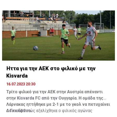
Ήττα για την ΑΕΚ στο φιλικό με την
Kisvarda
16.07.2023 20:30
Τρίτο φιλικό για την ΑΕΚ στην Αυστρία απέναντι
στην Kisvarda FC από την Ουγγαρία. Η ομάδα της
Λάρνακας ηττήθηκε με 2-1 με το γκολ να πετυχαίνει
ο Γκιούρτσο.
Δείτε
ΕΔΩ
πώς εξελίχθηκε ο φιλικός αγώνας