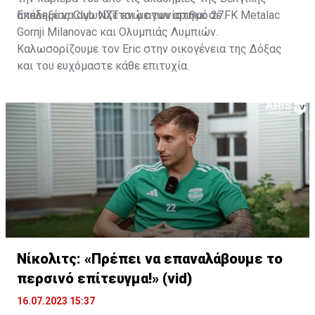
ακαδημίας Club NXT ενώ αγωνίστηκε σε FK Metalac
Επέλεξε να αγωνίζεται με τον αριθμό 27.
Gornji Milanovac και Ολυμπιάς Λυμπιών.
Καλωσορίζουμε τον Eric στην οικογένεια της Δόξας
και του ευχόμαστε κάθε επιτυχία.
Νίκολιτς: «Πρέπει να επαναλάβουμε το
περσινό επίτευγμα!» (vid)
16.07.2023 15:37