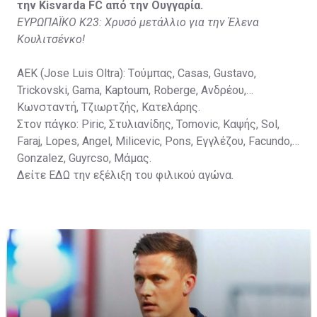
την Kisvarda FC από την Ουγγαρία.
ΕΥΡΩΠΑΪΚΟ Κ23: Χρυσό μετάλλιο για την Έλενα
Κουλιτσένκο!
ΑΕΚ (Jose Luis Oltra): Tούμπας, Casas, Gustavo,
Trickovski, Gama, Κaptoum, Roberge, Aνδρέου,
Κωνσταντή, Τζιωρτζής, Κατελάρης.
Στον πάγκο: Piric, Στυλιανίδης, Tomovic, Καψής, Sol,
Faraj, Lopes, Angel, Milicevic, Pons, Εγγλέζου, Facundo,
Gonzalez, Guyrcso, Μάμας.
Δείτε
ΕΔΩ
την εξέλιξη του φιλικού αγώνα.