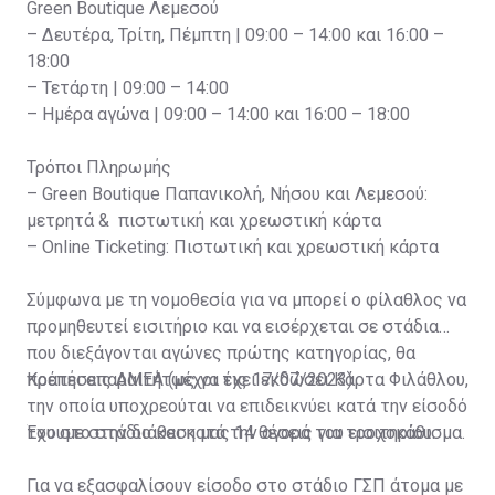
Green Boutique Λεμεσού
– Δευτέρα, Τρίτη, Πέμπτη | 09:00 – 14:00 και 16:00 –
18:00
– Τετάρτη | 09:00 – 14:00
– Ημέρα αγώνα | 09:00 – 14:00 και 16:00 – 18:00
Τρόποι Πληρωμής
– Green Boutique Παπανικολή, Νήσου και Λεμεσού:
μετρητά & πιστωτική και χρεωστική κάρτα
– Online Ticketing: Πιστωτική και χρεωστική κάρτα
Σύμφωνα με τη νομοθεσία για να μπορεί ο φίλαθλος να
προμηθευτεί εισιτήριο και να εισέρχεται σε στάδια
που διεξάγονται αγώνες πρώτης κατηγορίας, θα
πρέπει απαραιτήτως να έχει εκδώσει Κάρτα Φιλάθλου,
Κρατήσεις ΑΜΕΑ (μέχρι τις 17/07/2023)
την οποία υποχρεούται να επιδεικνύει κατά την είσοδό
του στο στάδιο και κατά την αγορά του εισιτηρίου.
Έχουμε στην διάθεση μας 14 θέσεις για τροχοκάθισμα.
Για να εξασφαλίσουν είσοδο στο στάδιο ΓΣΠ άτομα με