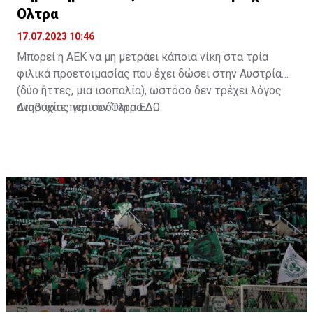
Όλτρα
17.07.2023 10:46
Μπορεί η ΑΕΚ να μη μετράει κάποια νίκη στα τρία
φιλικά προετοιμασίας που έχει δώσει στην Αυστρία
(δύο ήττες, μια ισοπαλία), ωστόσο δεν τρέχει λόγος
ανησυχίας για τον Όλτρα.
Διαβάστε περισσότερα
ΕΔΩ
.