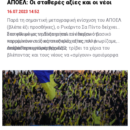
ΑΠΟΕΛ: Οι σταθερές αξίες και οι νέοι
16.07.2023 14:52
Παρά τη σημαντική μεταγραφική ενίσχυση του ΑΠΟΕΛ
(βλέπε έξι προσθήκες), ο Ρικάρντο Σα Πίντο δείχνει
διατεθειμένος να διατηρήσει τον περσινό βασικό
Στο φιλικό με τη Δόξα οι παλιοί έδειξαν ότι
κορμό, κάνοντας κάποιες ελάχιστες, αλλά
παραμένουν οι ίδιες σταθερές αξίες που γνωρίζαμε,
απαραίτητες παρεμβάσεις.
ενώ ο Πορτογάλος τεχνικός τρίβει τα χέρια του
Διαβάστε περισσότερα
ΕΔΩ
.
βλέποντας και τους νέους να «σμίγουν» ομοιόμορφα
στο γήπεδο με το περσινό ρόστερ.