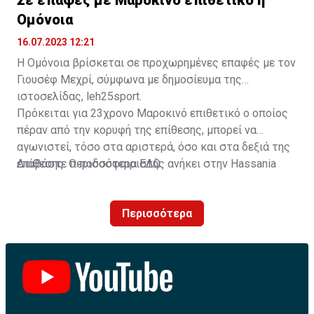
Σε επαφές με Μαροκινό επιθετικό η
Ομόνοια
16.07.2023 12:21
Η Ομόνοια βρίσκεται σε προχωρημένες επαφές με τον
Γιουσέφ Μεχρί, σύμφωνα με δημοσίευμα της
ιστοσελίδας, leh25sport.
Πρόκειται για 23χρονο Μαροκινό επιθετικό ο οποίος
πέραν από την κορυφή της επίθεσης, μπορεί να
αγωνιστεί, τόσο στα αριστερά, όσο και στα δεξιά της
επίθεσης. Ο ποδοσφαιριστής ανήκει στην Hassania
Διαβάστε περισσότερα
ΕΔΩ
.
d'Agadir με την οποία διατηρεί συμβόλαιο μέχρι το
2026.
Περισσότερα