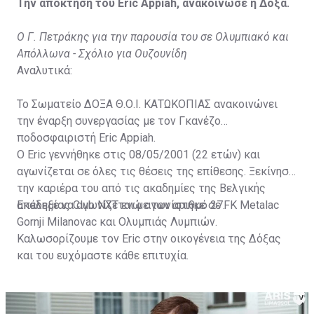
Την απόκτηση του Eric Appiah, ανακοίνωσε η Δόξα.
Ο Γ. Πετράκης για την παρουσία του σε Ολυμπιακό και
Απόλλωνα - Σχόλιο για Ουζουνίδη
Αναλυτικά:
Το Σωματείο ΔΟΞΑ Θ.Ο.Ι. ΚΑΤΩΚΟΠΙΑΣ ανακοινώνει
την έναρξη συνεργασίας με τον Γκανέζο
ποδοσφαιριστή Eric Appiah.
Ο Eric γεννήθηκε στις 08/05/2001 (22 ετών) και
αγωνίζεται σε όλες τις θέσεις της επίθεσης. Ξεκίνησε
την καριέρα του από τις ακαδημίες της Βελγικής
ακαδημίας Club NXT ενώ αγωνίστηκε σε FK Metalac
Επέλεξε να αγωνίζεται με τον αριθμό 27.
Gornji Milanovac και Ολυμπιάς Λυμπιών.
Καλωσορίζουμε τον Eric στην οικογένεια της Δόξας
και του ευχόμαστε κάθε επιτυχία.