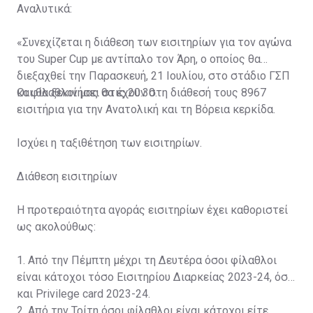
Αναλυτικά:
«Συνεχίζεται η διάθεση των εισιτηρίων για τον αγώνα
του Super Cup με αντίπαλο τον Άρη, ο οποίος θα
διεξαχθεί την Παρασκευή, 21 Ιουλίου, στο στάδιο ΓΣΠ
και θα ξεκινήσει στις 20:30.
Οι φίλαθλοί μας θα έχουν στη διάθεσή τους 8967
εισιτήρια για την Ανατολική και τη Βόρεια κερκίδα.
Ισχύει η ταξιθέτηση των εισιτηρίων.
Διάθεση εισιτηρίων
Η προτεραιότητα αγοράς εισιτηρίων έχει καθοριστεί
ως ακολούθως:
1. Από την Πέμπτη μέχρι τη Δευτέρα όσοι φίλαθλοι
είναι κάτοχοι τόσο Εισιτηρίου Διαρκείας 2023-24, όσο
και Privilege card 2023-24.
2. Από την Τρίτη όσοι φίλαθλοι είναι κάτοχοι είτε