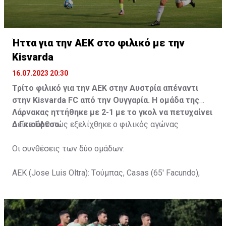
Ήττα για την ΑΕΚ στο φιλικό με την
Kisvarda
16.07.2023 20:30
Τρίτο φιλικό για την ΑΕΚ στην Αυστρία απέναντι
στην Kisvarda FC από την Ουγγαρία. Η ομάδα της
Λάρνακας ηττήθηκε με 2-1 με το γκολ να πετυχαίνει
ο Γκιούρτσο.
Δείτε
ΕΔΩ
πώς εξελίχθηκε ο φιλικός αγώνας
Οι συνθέσεις των δύο ομάδων:
ΑΕΚ (Jose Luis Oltra): Tούμπας, Casas (65' Facundo),
Gustavo (65' Pons), Trickovski (65' Lopes), Gama (65'
Gyurcso), Κaptoum (46' Καψής (65' Mάμας), Roberge (65'
Tomovic), Aνδρέου (65' Angel) , Κωνσταντή (65' Sol),
Τζιωρτζής (65' Faraj), Κατελάρης (65' Milicevic).