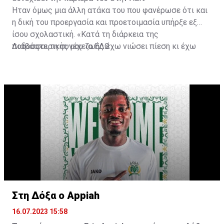
Ήταν όμως μια άλλη ατάκα του που φανέρωσε ότι και
η δική του προεργασία και προετοιμασία υπήρξε εξ
ίσου σχολαστική. «Κατά τη διάρκεια της
ποδοσφαιρικής μου ζωής έχω νιώσει πίεση κι έχω
Διαβάστε τη συνέχεια
ΕΔΩ
ανταποκριθεί. Πρέπει να κάνω το ίδιο, να σκοράρω
τέρματα που θα βοηθήσουν την ομάδα», δήλωσε ο
31χρονος άσος.
Στη Δόξα ο Appiah
16.07.2023 15:58