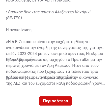
πρωταθλητής με τον Άρη, Ντελμίρο.
•
Βασικός δίνοντας ασίστ ο Αλεξάντερ Κακόριν!
(ΒΙΝΤΕΟ)
Η ανακοίνωση:
«Η Α.Ε. Ζακακίου είναι στην ευχάριστη θέση να
ανακοινώσει την έναρξη της συνεργασίας της για την
σεζόν 2023-2024 με τον κεντρικό αμυντικό, Ντελμίρο
Έβορα Νασιμέντο.
Ο Ντελμίρο σήκωσε ως αρχηγός το Πρωτάθλημα την
περσινή χρονιά με τον Άρη Λεμεσού. Ήταν από τους
ποδοσφαιριστές που ξεχώρισαν τα τελευταία τρία
χρόνια στη ξέφρενη πορεία της ομάδας.
Καλωσορίζουμε έναν Πρωταθλητή στην οικογένεια
της ΑΕΖ και του ευχόμαστε καλή ποδοσφαιρική χρονιά
με τα χρώματα της ομάδας μας!»
Περισσότερα