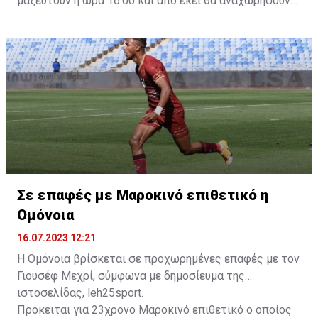
μαζευτούν η ώρα 16:00 και από εκεί θα αναχωρήσουν
με προορισμό το κοινοτικό γήπεδο Πελενδρίου, για να
δώοσυν το παρών τους στην απογευματινή προπόνηση
της ομάδας.
Σε επαφές με Μαροκινό επιθετικό η
Ομόνοια
16.07.2023 12:21
Η Ομόνοια βρίσκεται σε προχωρημένες επαφές με τον
Γιουσέφ Μεχρί, σύμφωνα με δημοσίευμα της
ιστοσελίδας, leh25sport.
Πρόκειται για 23χρονο Μαροκινό επιθετικό ο οποίος