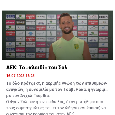
επωφεληθεί και ο ίδιος από το ποσό που θα κόστιζε η
μετακίνησή του, αλλά ο παίκτης αρνήθηκε και επέμεινε
να λύσει το συμβόλαιό του, ώστε να μετακομίσει
ελεύθερα σε οποιαδήποτε νέα ομάδα το τρέχον
καλοκαίρι.
ΑΕΚ: Το «κλειδί» του Σολ
16.07.2023 16:25
Το όλο πρότζεκτ, η ακριβής γνώση των επιθυμιών-
αναγκών, η συνομιλία με τον Τσάβι Ρόκα, η γνωριμία
με τον Άνχελ Γκαρθία.
Ο Φραν Σολ δεν ήταν φειδωλός, όταν ρωτήθηκε από
τους συμπατριώτες του τι τον ώθησε (και έπεισε) να
συνεχίσει την καριέρα του στην ΑΕΚ.