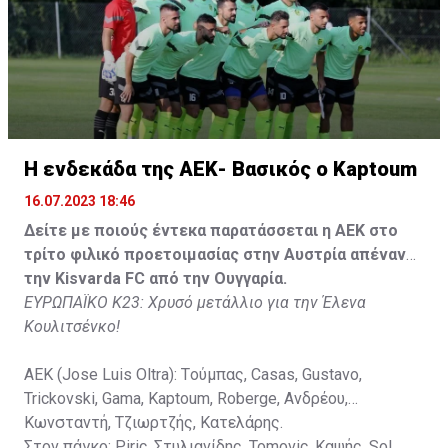
Στον πάγκο: Piric, Στυλιανίδης, Tomovic, Καψής, Sol,
Faraj, Lopes, Angel, Milicevic, Pons, Εγγλέζου, Facundo,
Gonzalez, Guyrcso, Μάμας.
Κisvarda FC (Milos Kruscic): Kovacs, Navratil, Raul, Szor,
Lippai, Alic, Kormendi, Makowski, Czekus, Ilievski,
H ενδεκάδα της ΑΕΚ- Βασικός ο Kaptoum
Spasic.
16.07.2023 18:46
Στον πάγκο: Petkovic, Cipetic, Kovasic, Jovicic, Szeles,
Δείτε με ποιούς έντεκα παρατάσσεται η ΑΕΚ στο
Vida, Otvos, Lucas, Camas, Mesanovic.
τρίτο φιλικό προετοιμασίας στην Αυστρία απέναντι
την Kisvarda FC από την Ουγγαρία.
ΕΥΡΩΠΑΪΚΟ Κ23: Χρυσό μετάλλιο για την Έλενα
Κουλιτσένκο!
ΑΕΚ (Jose Luis Oltra): Tούμπας, Casas, Gustavo,
Trickovski, Gama, Κaptoum, Roberge, Aνδρέου,
Κωνσταντή, Τζιωρτζής, Κατελάρης.
Στον πάγκο: Piric, Στυλιανίδης, Tomovic, Καψής, Sol,