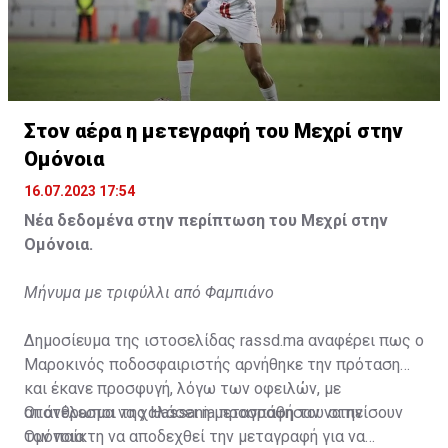
Η δημοσίευση κοινοποιήθηκε από το χρήστη サンフレッチェ広島 (@
Στον αέρα η μετεγραφή του Μεχρί στην
Ομόνοια
16.07.2023 17:54
Νέα δεδομένα στην περίπτωση του Μεχρί στην
Ομόνοια.
Μήνυμα με τριφύλλι από Φαμπιάνο
Δημοσίευμα της ιστοσελίδας rassd.ma αναφέρει πως ο
Μαροκινός ποδοσφαιριστής αρνήθηκε την πρόταση
και έκανε προσφυγή, λόγω των οφειλών, με
αποτέλεσμα να χαλάσει η μεταγραφή του στην
Οι άνθρωποι της Hassania προσπάθησαν να πείσουν
Ομόνοια.
τον παίκτη να αποδεχθεί την μεταγραφή για να