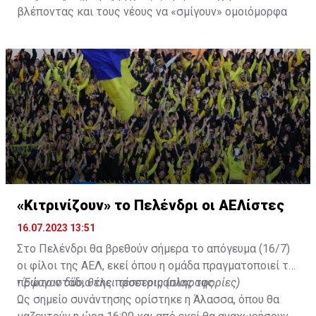
βλέποντας και τους νέους να «σμίγουν» ομοιόμορφα
στο γήπεδο με το περσινό ρόστερ.
«Κιτρινίζουν» το Πελένδρι οι ΑΕΛίστες
16.07.2023 13:51
Στο Πελένδρι θα βρεθούν σήμερα το απόγευμα (16/7)
οι φίλοι της ΑΕΛ, εκεί όπου η ομάδα πραγματοποιεί το
πρώτο στάδιο της προετοιμασίας της.
•
Έφυγαν δύο, θέλει τέσσερις (πληροφορίες)
Ως σημείο συνάντησης ορίστηκε η Άλασσα, όπου θα