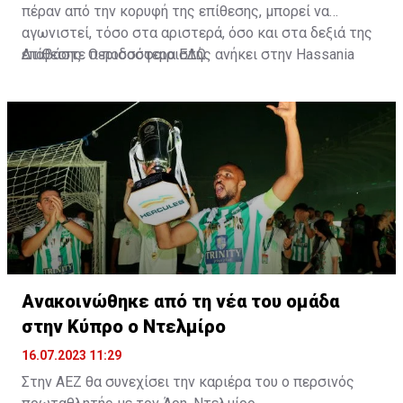
πέραν από την κορυφή της επίθεσης, μπορεί να
αγωνιστεί, τόσο στα αριστερά, όσο και στα δεξιά της
επίθεσης. Ο ποδοσφαιριστής ανήκει στην Hassania
Διαβάστε περισσότερα
ΕΔΩ
.
d'Agadir με την οποία διατηρεί συμβόλαιο μέχρι το
2026.
Ανακοινώθηκε από τη νέα του ομάδα
στην Κύπρο ο Ντελμίρο
16.07.2023 11:29
Στην ΑΕΖ θα συνεχίσει την καριέρα του ο περσινός