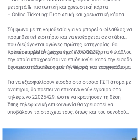
μετρητά & πιστωτική και χρεωστική κάρτα
– Online Ticketing: Πιστωτική και χρεωστική κάρτα
Σύμφωνα με τη νομοθεσία για να μπορεί ο φίλαθλος να
προμηθευτεί εισιτήριο και να εισέρχεται σε στάδια
που διεξάγονται αγώνες πρώτης κατηγορίας, θα
πρέπει απαραιτήτως να έχει εκδώσει Κάρτα Φιλάθλου,
Κρατήσεις ΑΜΕΑ (μέχρι τις 17/07/2023)
την οποία υποχρεούται να επιδεικνύει κατά την είσοδό
του στο στάδιο και κατά την αγορά του εισιτηρίου.
Έχουμε στην διάθεση μας 14 θέσεις για τροχοκάθισμα.
Για να εξασφαλίσουν είσοδο στο στάδιο ΓΣΠ άτομα με
αναπηρία, θα πρέπει να επικοινωνούν έγκαιρα στο
τηλέφωνο 22025429, ώστε να κρατήσουν τη θέση
τους.
Στην τηλεφωνική επικοινωνία θα χρειαστεί να
υποβάλουν τα στοιχεία τους, όπως και του συνοδού
τους. Τα στοιχεία που χρειάζονται είναι:
ονοματεπώνυμο, αριθμός πινακίδας αυτοκινήτου,
κάρτα ΑμεΑ και αριθμός κάρτας φιλάθλου του