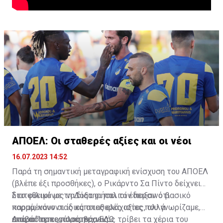
ΑΠΟΕΛ: Οι σταθερές αξίες και οι νέοι
16.07.2023 14:52
Παρά τη σημαντική μεταγραφική ενίσχυση του ΑΠΟΕΛ
(βλέπε έξι προσθήκες), ο Ρικάρντο Σα Πίντο δείχνει
διατεθειμένος να διατηρήσει τον περσινό βασικό
Στο φιλικό με τη Δόξα οι παλιοί έδειξαν ότι
κορμό, κάνοντας κάποιες ελάχιστες, αλλά
παραμένουν οι ίδιες σταθερές αξίες που γνωρίζαμε,
απαραίτητες παρεμβάσεις.
ενώ ο Πορτογάλος τεχνικός τρίβει τα χέρια του
Διαβάστε περισσότερα
ΕΔΩ
.