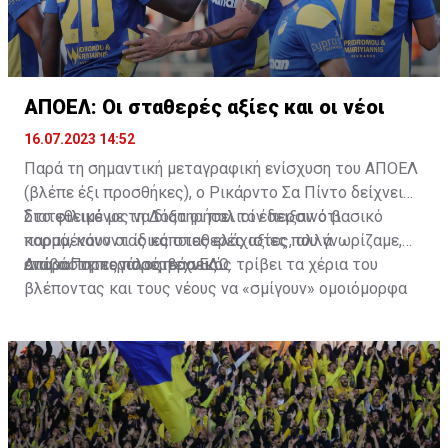
ΑΠΟΕΛ: Οι σταθερές αξίες και οι νέοι
16.07.2023 14:52
Παρά τη σημαντική μεταγραφική ενίσχυση του ΑΠΟΕΛ
(βλέπε έξι προσθήκες), ο Ρικάρντο Σα Πίντο δείχνει
διατεθειμένος να διατηρήσει τον περσινό βασικό
Στο φιλικό με τη Δόξα οι παλιοί έδειξαν ότι
κορμό, κάνοντας κάποιες ελάχιστες, αλλά
παραμένουν οι ίδιες σταθερές αξίες που γνωρίζαμε,
απαραίτητες παρεμβάσεις.
ενώ ο Πορτογάλος τεχνικός τρίβει τα χέρια του
Διαβάστε περισσότερα
ΕΔΩ
.
βλέποντας και τους νέους να «σμίγουν» ομοιόμορφα
στο γήπεδο με το περσινό ρόστερ.