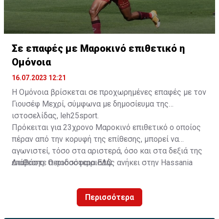
Σε επαφές με Μαροκινό επιθετικό η
Ομόνοια
16.07.2023 12:21
Η Ομόνοια βρίσκεται σε προχωρημένες επαφές με τον
Γιουσέφ Μεχρί, σύμφωνα με δημοσίευμα της
ιστοσελίδας, leh25sport.
Πρόκειται για 23χρονο Μαροκινό επιθετικό ο οποίος
πέραν από την κορυφή της επίθεσης, μπορεί να
αγωνιστεί, τόσο στα αριστερά, όσο και στα δεξιά της
επίθεσης. Ο ποδοσφαιριστής ανήκει στην Hassania
Διαβάστε περισσότερα
ΕΔΩ
.
d'Agadir με την οποία διατηρεί συμβόλαιο μέχρι το
2026.
Περισσότερα