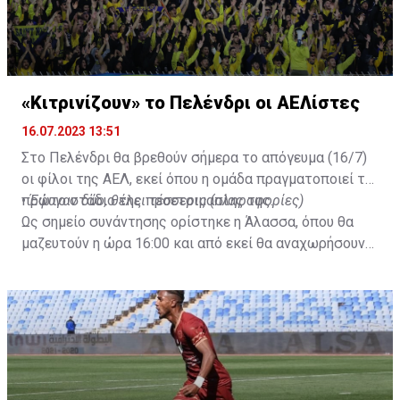
«Κιτρινίζουν» το Πελένδρι οι ΑΕΛίστες
16.07.2023 13:51
Στο Πελένδρι θα βρεθούν σήμερα το απόγευμα (16/7)
οι φίλοι της ΑΕΛ, εκεί όπου η ομάδα πραγματοποιεί το
πρώτο στάδιο της προετοιμασίας της.
•
Έφυγαν δύο, θέλει τέσσερις (πληροφορίες)
Ως σημείο συνάντησης ορίστηκε η Άλασσα, όπου θα
μαζευτούν η ώρα 16:00 και από εκεί θα αναχωρήσουν
με προορισμό το κοινοτικό γήπεδο Πελενδρίου, για να
δώοσυν το παρών τους στην απογευματινή προπόνηση
της ομάδας.