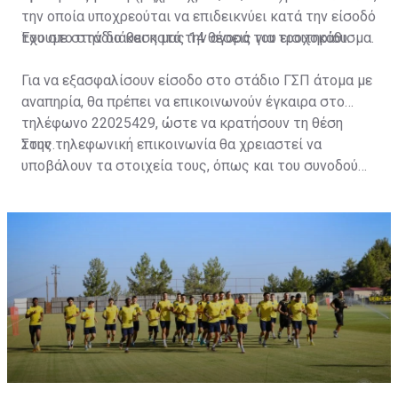
την οποία υποχρεούται να επιδεικνύει κατά την είσοδό
του στο στάδιο και κατά την αγορά του εισιτηρίου.
Έχουμε στην διάθεση μας 14 θέσεις για τροχοκάθισμα.
Για να εξασφαλίσουν είσοδο στο στάδιο ΓΣΠ άτομα με
αναπηρία, θα πρέπει να επικοινωνούν έγκαιρα στο
τηλέφωνο 22025429, ώστε να κρατήσουν τη θέση
τους.
Στην τηλεφωνική επικοινωνία θα χρειαστεί να
υποβάλουν τα στοιχεία τους, όπως και του συνοδού
τους. Τα στοιχεία που χρειάζονται είναι:
ονοματεπώνυμο, αριθμός πινακίδας αυτοκινήτου,
κάρτα ΑμεΑ και αριθμός κάρτας φιλάθλου του
συνοδού.»