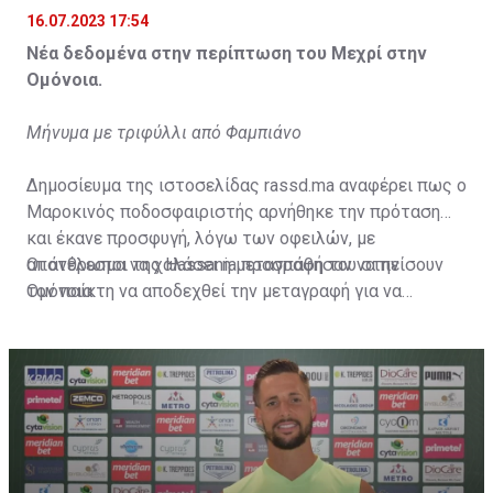
16.07.2023 17:54
Νέα δεδομένα στην περίπτωση του Μεχρί στην
Ομόνοια.
Μήνυμα με τριφύλλι από Φαμπιάνο
Δημοσίευμα της ιστοσελίδας rassd.ma αναφέρει πως ο
Μαροκινός ποδοσφαιριστής αρνήθηκε την πρόταση
και έκανε προσφυγή, λόγω των οφειλών, με
αποτέλεσμα να χαλάσει η μεταγραφή του στην
Οι άνθρωποι της Hassania προσπάθησαν να πείσουν
Ομόνοια.
τον παίκτη να αποδεχθεί την μεταγραφή για να
επωφεληθεί και ο ίδιος από το ποσό που θα κόστιζε η
μετακίνησή του, αλλά ο παίκτης αρνήθηκε και επέμεινε
να λύσει το συμβόλαιό του, ώστε να μετακομίσει
ελεύθερα σε οποιαδήποτε νέα ομάδα το τρέχον
καλοκαίρι.