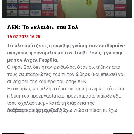
ΑΕΚ: Το «κλειδί» του Σολ
16.07.2023 16:25
Το όλο πρότζεκτ, η ακριβής γνώση των επιθυμιών-
αναγκών, η συνομιλία με τον Τσάβι Ρόκα, η γνωριμία
με τον Άνχελ Γκαρθία.
Ο Φραν Σολ δεν ήταν φειδωλός, όταν ρωτήθηκε από
τους συμπατριώτες του τι τον ώθησε (και έπεισε) να
συνεχίσει την καριέρα του στην ΑΕΚ.
Ήταν όμως μια άλλη ατάκα του που φανέρωσε ότι και
η δική του προεργασία και προετοιμασία υπήρξε εξ
ίσου σχολαστική. «Κατά τη διάρκεια της
ποδοσφαιρικής μου ζωής έχω νιώσει πίεση κι έχω
Διαβάστε τη συνέχεια
ΕΔΩ
ανταποκριθεί. Πρέπει να κάνω το ίδιο, να σκοράρω
τέρματα που θα βοηθήσουν την ομάδα», δήλωσε ο
31χρονος άσος.