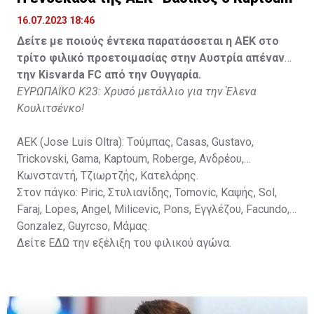
Spasic.
16.07.2023 18:46
Στον πάγκο: Petkovic, Cipetic, Kovasic, Jovicic, Szeles,
Δείτε με ποιούς έντεκα παρατάσσεται η ΑΕΚ στο
Vida, Otvos, Lucas, Camas, Mesanovic.
τρίτο φιλικό προετοιμασίας στην Αυστρία απέναντι
την Kisvarda FC από την Ουγγαρία.
ΕΥΡΩΠΑΪΚΟ Κ23: Χρυσό μετάλλιο για την Έλενα
Κουλιτσένκο!
ΑΕΚ (Jose Luis Oltra): Tούμπας, Casas, Gustavo,
Trickovski, Gama, Κaptoum, Roberge, Aνδρέου,
Κωνσταντή, Τζιωρτζής, Κατελάρης.
Στον πάγκο: Piric, Στυλιανίδης, Tomovic, Καψής, Sol,
Faraj, Lopes, Angel, Milicevic, Pons, Εγγλέζου, Facundo,
Gonzalez, Guyrcso, Μάμας.
Δείτε
ΕΔΩ
την εξέλιξη του φιλικού αγώνα.