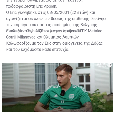
την έναρξη συνεργασίας με τον Γκανέζο
ποδοσφαιριστή Eric Appiah.
Ο Eric γεννήθηκε στις 08/05/2001 (22 ετών) και
αγωνίζεται σε όλες τις θέσεις της επίθεσης. Ξεκίνησε
την καριέρα του από τις ακαδημίες της Βελγικής
ακαδημίας Club NXT ενώ αγωνίστηκε σε FK Metalac
Επέλεξε να αγωνίζεται με τον αριθμό 27.
Gornji Milanovac και Ολυμπιάς Λυμπιών.
Καλωσορίζουμε τον Eric στην οικογένεια της Δόξας
και του ευχόμαστε κάθε επιτυχία.