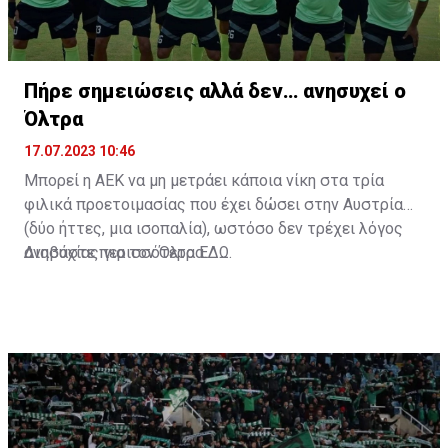
Πήρε σημειώσεις αλλά δεν… ανησυχεί ο
Όλτρα
17.07.2023 10:46
Μπορεί η ΑΕΚ να μη μετράει κάποια νίκη στα τρία
φιλικά προετοιμασίας που έχει δώσει στην Αυστρία
(δύο ήττες, μια ισοπαλία), ωστόσο δεν τρέχει λόγος
ανησυχίας για τον Όλτρα.
Διαβάστε περισσότερα
ΕΔΩ
.