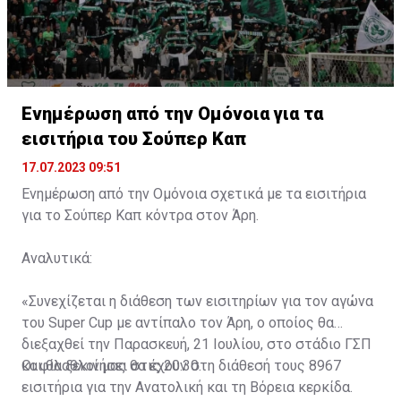
Ενημέρωση από την Ομόνοια για τα
εισιτήρια του Σούπερ Καπ
17.07.2023 09:51
Ενημέρωση από την Ομόνοια σχετικά με τα εισιτήρια
για το Σούπερ Καπ κόντρα στον Άρη.
Αναλυτικά:
«Συνεχίζεται η διάθεση των εισιτηρίων για τον αγώνα
του Super Cup με αντίπαλο τον Άρη, ο οποίος θα
διεξαχθεί την Παρασκευή, 21 Ιουλίου, στο στάδιο ΓΣΠ
και θα ξεκινήσει στις 20:30.
Οι φίλαθλοί μας θα έχουν στη διάθεσή τους 8967
εισιτήρια για την Ανατολική και τη Βόρεια κερκίδα.