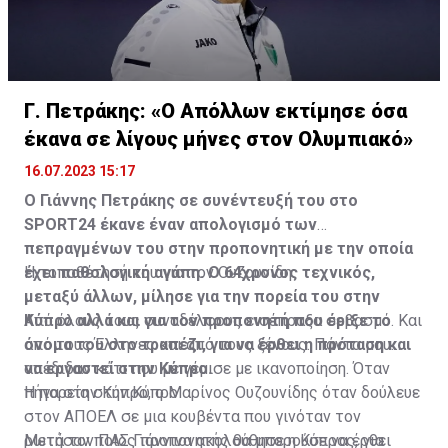
Γ. Πετράκης: «Ο Απόλλων εκτίμησε όσα
έκανα σε λίγους μήνες στον Ολυμπιακό»
16.07.2023 15:17
Ο Γιάννης Πετράκης σε συνέντευξή του στο
SPORT24 έκανε έναν απολογισμό των
πεπραγμένων του στην προπονητική με την οποία
έχει παθολογική αγάπη. Ο 64χρονος τεχνικός,
Η τοποθέτησή του για τον Ουζουνίδη:
μεταξύ άλλων, μίλησε για την πορεία του στην
Κύπρο αλλά και για τον προπονητή που έριξε το
Από όλους τους συναδέλφους εισέπραξα σεβασμό. Και
όνομα του στο τραπέζι, για να έρθει η πρόταση και
από τους Έλληνες και από τους ξένους. Πάντα μου
να εργαστεί στην Κύπρο.
απέδιδαν κάτι που με γέμισε με ικανοποίηση. Όταν
πήγα στην Κύπρο, ο Μαρίνος Ουζουνίδης όταν δούλευε
Η πορεία στην Κύπρο
στον ΑΠΟΕΛ σε μια κουβέντα που γινόταν τον
ρωτήσαν ποιος προπονητής θα μπορούσε να έρθει
Μετά τον ΠΑΣ Γιάννινα ακολούθησε η Κύπρος, για