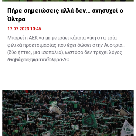
Πήρε σημειώσεις αλλά δεν… ανησυχεί ο
Όλτρα
17.07.2023 10:46
Μπορεί η ΑΕΚ να μη μετράει κάποια νίκη στα τρία
φιλικά προετοιμασίας που έχει δώσει στην Αυστρία
(δύο ήττες, μια ισοπαλία), ωστόσο δεν τρέχει λόγος
ανησυχίας για τον Όλτρα.
Διαβάστε περισσότερα
ΕΔΩ
.