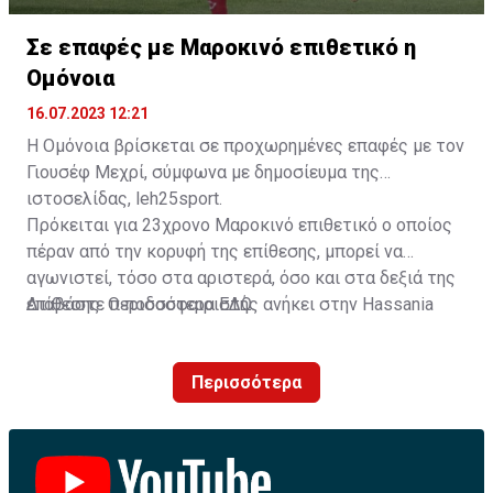
Σε επαφές με Μαροκινό επιθετικό η
Ομόνοια
16.07.2023 12:21
Η Ομόνοια βρίσκεται σε προχωρημένες επαφές με τον
Γιουσέφ Μεχρί, σύμφωνα με δημοσίευμα της
ιστοσελίδας, leh25sport.
Πρόκειται για 23χρονο Μαροκινό επιθετικό ο οποίος
πέραν από την κορυφή της επίθεσης, μπορεί να
αγωνιστεί, τόσο στα αριστερά, όσο και στα δεξιά της
επίθεσης. Ο ποδοσφαιριστής ανήκει στην Hassania
Διαβάστε περισσότερα
ΕΔΩ
.
d'Agadir με την οποία διατηρεί συμβόλαιο μέχρι το
2026.
Περισσότερα