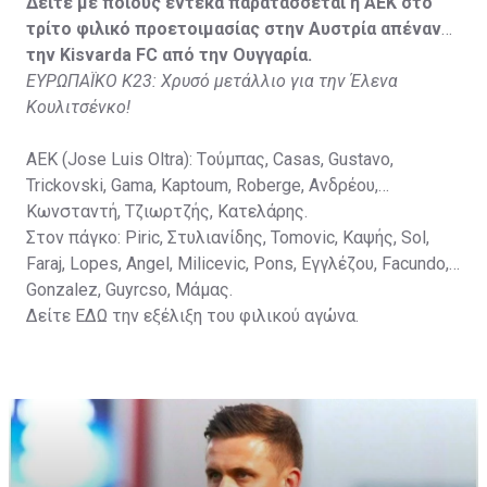
Στον πάγκο: Petkovic, Cipetic, Kovasic, Jovicic, Szeles,
Δείτε με ποιούς έντεκα παρατάσσεται η ΑΕΚ στο
Vida, Otvos, Lucas, Camas, Mesanovic.
τρίτο φιλικό προετοιμασίας στην Αυστρία απέναντι
την Kisvarda FC από την Ουγγαρία.
ΕΥΡΩΠΑΪΚΟ Κ23: Χρυσό μετάλλιο για την Έλενα
Κουλιτσένκο!
ΑΕΚ (Jose Luis Oltra): Tούμπας, Casas, Gustavo,
Trickovski, Gama, Κaptoum, Roberge, Aνδρέου,
Κωνσταντή, Τζιωρτζής, Κατελάρης.
Στον πάγκο: Piric, Στυλιανίδης, Tomovic, Καψής, Sol,
Faraj, Lopes, Angel, Milicevic, Pons, Εγγλέζου, Facundo,
Gonzalez, Guyrcso, Μάμας.
Δείτε
ΕΔΩ
την εξέλιξη του φιλικού αγώνα.