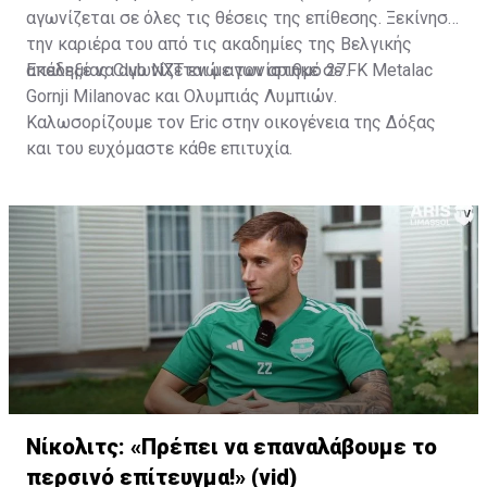
αγωνίζεται σε όλες τις θέσεις της επίθεσης. Ξεκίνησε
την καριέρα του από τις ακαδημίες της Βελγικής
ακαδημίας Club NXT ενώ αγωνίστηκε σε FK Metalac
Επέλεξε να αγωνίζεται με τον αριθμό 27.
Gornji Milanovac και Ολυμπιάς Λυμπιών.
Καλωσορίζουμε τον Eric στην οικογένεια της Δόξας
και του ευχόμαστε κάθε επιτυχία.
Νίκολιτς: «Πρέπει να επαναλάβουμε το
περσινό επίτευγμα!» (vid)