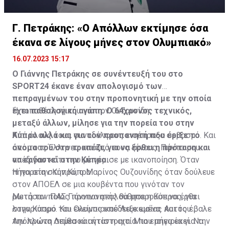
Γ. Πετράκης: «Ο Απόλλων εκτίμησε όσα
έκανα σε λίγους μήνες στον Ολυμπιακό»
16.07.2023 15:17
Ο Γιάννης Πετράκης σε συνέντευξή του στο
SPORT24 έκανε έναν απολογισμό των
πεπραγμένων του στην προπονητική με την οποία
έχει παθολογική αγάπη. Ο 64χρονος τεχνικός,
Η τοποθέτησή του για τον Ουζουνίδη:
μεταξύ άλλων, μίλησε για την πορεία του στην
Κύπρο αλλά και για τον προπονητή που έριξε το
Από όλους τους συναδέλφους εισέπραξα σεβασμό. Και
όνομα του στο τραπέζι, για να έρθει η πρόταση και
από τους Έλληνες και από τους ξένους. Πάντα μου
να εργαστεί στην Κύπρο.
απέδιδαν κάτι που με γέμισε με ικανοποίηση. Όταν
πήγα στην Κύπρο, ο Μαρίνος Ουζουνίδης όταν δούλευε
Η πορεία στην Κύπρο
στον ΑΠΟΕΛ σε μια κουβέντα που γινόταν τον
ρωτήσαν ποιος προπονητής θα μπορούσε να έρθει
Μετά τον ΠΑΣ Γιάννινα ακολούθησε η Κύπρος, για
στην Κύπρο. Και εκείνος υπέδειξε εμένα. Αυτός έβαλε
λογαριασμό του Ολυμπιακού Λευκωσίας και του
την πρώτη σπίθα και ήταν η αιτία που πήγα εκεί. Να
Απόλλωνα Λεμεσού αντίστοιχα. Μια εμπειρία για την