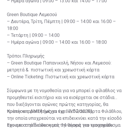
– Ημέρα αγώνα | 09:00 – 13:00 και 14:00 – 17:00
Green Boutique Λεμεσού
– Δευτέρα, Τρίτη, Πέμπτη | 09:00 – 14:00 και 16:00 –
18:00
– Τετάρτη | 09:00 – 14:00
– Ημέρα αγώνα | 09:00 – 14:00 και 16:00 – 18:00
Τρόποι Πληρωμής
– Green Boutique Παπανικολή, Νήσου και Λεμεσού:
μετρητά & πιστωτική και χρεωστική κάρτα
– Online Ticketing: Πιστωτική και χρεωστική κάρτα
Σύμφωνα με τη νομοθεσία για να μπορεί ο φίλαθλος να
προμηθευτεί εισιτήριο και να εισέρχεται σε στάδια
που διεξάγονται αγώνες πρώτης κατηγορίας, θα
πρέπει απαραιτήτως να έχει εκδώσει Κάρτα Φιλάθλου,
Κρατήσεις ΑΜΕΑ (μέχρι τις 17/07/2023)
την οποία υποχρεούται να επιδεικνύει κατά την είσοδό
του στο στάδιο και κατά την αγορά του εισιτηρίου.
Έχουμε στην διάθεση μας 14 θέσεις για τροχοκάθισμα.