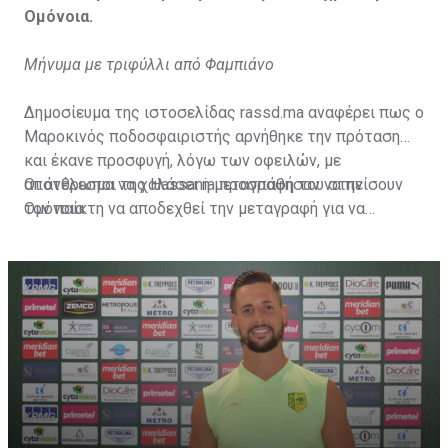
Ομόνοια.
Μήνυμα με τριφύλλι από Φαμπιάνο
Δημοσίευμα της ιστοσελίδας rassd.ma αναφέρει πως ο
Μαροκινός ποδοσφαιριστής αρνήθηκε την πρόταση
και έκανε προσφυγή, λόγω των οφειλών, με
αποτέλεσμα να χαλάσει η μεταγραφή του στην
Οι άνθρωποι της Hassania προσπάθησαν να πείσουν
Ομόνοια.
τον παίκτη να αποδεχθεί την μεταγραφή για να
επωφεληθεί και ο ίδιος από το ποσό που θα κόστιζε η
μετακίνησή του, αλλά ο παίκτης αρνήθηκε και επέμεινε
να λύσει το συμβόλαιό του, ώστε να μετακομίσει
ελεύθερα σε οποιαδήποτε νέα ομάδα το τρέχον
καλοκαίρι.