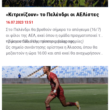
«Κιτρινίζουν» το Πελένδρι οι ΑΕΛίστες
16.07.2023 13:51
Στο Πελένδρι θα βρεθούν σήμερα το απόγευμα (16/7)
οι φίλοι της ΑΕΛ, εκεί όπου η ομάδα πραγματοποιεί το
πρώτο στάδιο της προετοιμασίας της.
•
Έφυγαν δύο, θέλει τέσσερις (πληροφορίες)
Ως σημείο συνάντησης ορίστηκε η Άλασσα, όπου θα
μαζευτούν η ώρα 16:00 και από εκεί θα αναχωρήσουν
με προορισμό το κοινοτικό γήπεδο Πελενδρίου, για να
δώοσυν το παρών τους στην απογευματινή προπόνηση
της ομάδας.