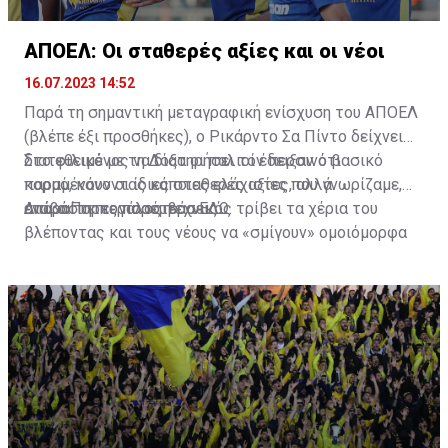
ΑΠΟΕΛ: Οι σταθερές αξίες και οι νέοι
16.07.2023 14:52
Παρά τη σημαντική μεταγραφική ενίσχυση του ΑΠΟΕΛ
(βλέπε έξι προσθήκες), ο Ρικάρντο Σα Πίντο δείχνει
διατεθειμένος να διατηρήσει τον περσινό βασικό
Στο φιλικό με τη Δόξα οι παλιοί έδειξαν ότι
κορμό, κάνοντας κάποιες ελάχιστες, αλλά
παραμένουν οι ίδιες σταθερές αξίες που γνωρίζαμε,
απαραίτητες παρεμβάσεις.
ενώ ο Πορτογάλος τεχνικός τρίβει τα χέρια του
Διαβάστε περισσότερα
ΕΔΩ
.
βλέποντας και τους νέους να «σμίγουν» ομοιόμορφα
στο γήπεδο με το περσινό ρόστερ.