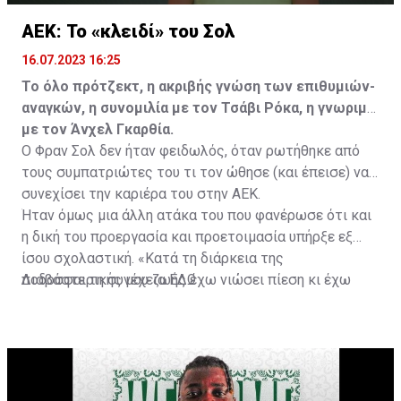
ΑΕΚ: Το «κλειδί» του Σολ
16.07.2023 16:25
Το όλο πρότζεκτ, η ακριβής γνώση των επιθυμιών-
αναγκών, η συνομιλία με τον Τσάβι Ρόκα, η γνωριμία
με τον Άνχελ Γκαρθία.
Ο Φραν Σολ δεν ήταν φειδωλός, όταν ρωτήθηκε από
τους συμπατριώτες του τι τον ώθησε (και έπεισε) να
συνεχίσει την καριέρα του στην ΑΕΚ.
Ήταν όμως μια άλλη ατάκα του που φανέρωσε ότι και
η δική του προεργασία και προετοιμασία υπήρξε εξ
ίσου σχολαστική. «Κατά τη διάρκεια της
ποδοσφαιρικής μου ζωής έχω νιώσει πίεση κι έχω
Διαβάστε τη συνέχεια
ΕΔΩ
ανταποκριθεί. Πρέπει να κάνω το ίδιο, να σκοράρω
τέρματα που θα βοηθήσουν την ομάδα», δήλωσε ο
31χρονος άσος.