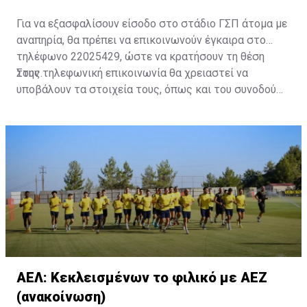
Για να εξασφαλίσουν είσοδο στο στάδιο ΓΣΠ άτομα με
αναπηρία, θα πρέπει να επικοινωνούν έγκαιρα στο
τηλέφωνο 22025429, ώστε να κρατήσουν τη θέση
τους.
Στην τηλεφωνική επικοινωνία θα χρειαστεί να
υποβάλουν τα στοιχεία τους, όπως και του συνοδού
τους. Τα στοιχεία που χρειάζονται είναι:
ονοματεπώνυμο, αριθμός πινακίδας αυτοκινήτου,
κάρτα ΑμεΑ και αριθμός κάρτας φιλάθλου του
συνοδού.»
ΑΕΛ: Κεκλεισμένων το φιλικό με ΑΕΖ
(ανακοίνωση)