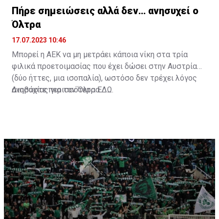
Πήρε σημειώσεις αλλά δεν… ανησυχεί ο
Όλτρα
17.07.2023 10:46
Μπορεί η ΑΕΚ να μη μετράει κάποια νίκη στα τρία
φιλικά προετοιμασίας που έχει δώσει στην Αυστρία
(δύο ήττες, μια ισοπαλία), ωστόσο δεν τρέχει λόγος
ανησυχίας για τον Όλτρα.
Διαβάστε περισσότερα
ΕΔΩ
.