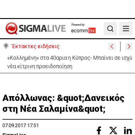
Powered by:
Search
Έκτακτες ειδήσεις
Ο Τραμπ υπόσχεται ξανά ότι «ο πόλεμος με το Ιράν
θα τελειώσει σύντομα»
Απόλλωνας: &quot;Δανεικός
στη Νέα Σαλαμίνα&quot;
07.09.2017 17:51