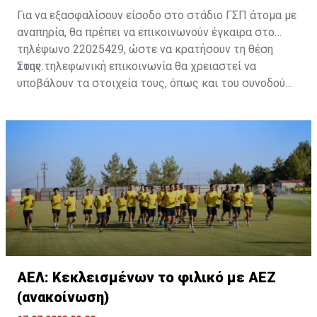
Για να εξασφαλίσουν είσοδο στο στάδιο ΓΣΠ άτομα με
αναπηρία, θα πρέπει να επικοινωνούν έγκαιρα στο
τηλέφωνο 22025429, ώστε να κρατήσουν τη θέση
τους.
Στην τηλεφωνική επικοινωνία θα χρειαστεί να
υποβάλουν τα στοιχεία τους, όπως και του συνοδού
τους. Τα στοιχεία που χρειάζονται είναι:
ονοματεπώνυμο, αριθμός πινακίδας αυτοκινήτου,
κάρτα ΑμεΑ και αριθμός κάρτας φιλάθλου του
συνοδού.»
ΑΕΛ: Κεκλεισμένων το φιλικό με ΑΕΖ
(ανακοίνωση)