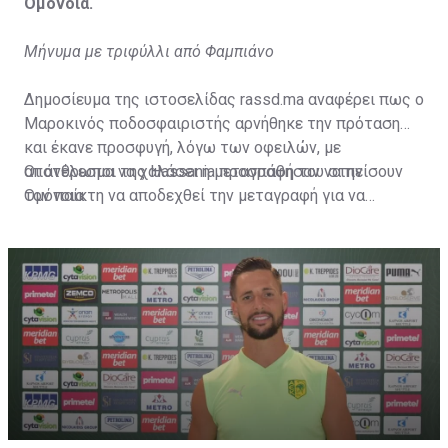
Ομόνοια.
Μήνυμα με τριφύλλι από Φαμπιάνο
Δημοσίευμα της ιστοσελίδας rassd.ma αναφέρει πως ο
Μαροκινός ποδοσφαιριστής αρνήθηκε την πρόταση
και έκανε προσφυγή, λόγω των οφειλών, με
αποτέλεσμα να χαλάσει η μεταγραφή του στην
Οι άνθρωποι της Hassania προσπάθησαν να πείσουν
Ομόνοια.
τον παίκτη να αποδεχθεί την μεταγραφή για να
επωφεληθεί και ο ίδιος από το ποσό που θα κόστιζε η
μετακίνησή του, αλλά ο παίκτης αρνήθηκε και επέμεινε
να λύσει το συμβόλαιό του, ώστε να μετακομίσει
ελεύθερα σε οποιαδήποτε νέα ομάδα το τρέχον
καλοκαίρι.