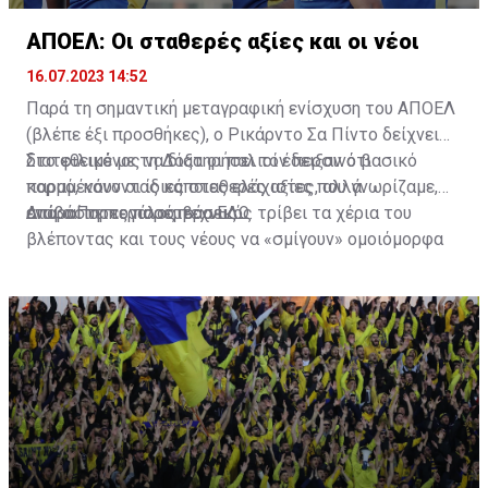
ΑΠΟΕΛ: Οι σταθερές αξίες και οι νέοι
16.07.2023 14:52
Παρά τη σημαντική μεταγραφική ενίσχυση του ΑΠΟΕΛ
(βλέπε έξι προσθήκες), ο Ρικάρντο Σα Πίντο δείχνει
διατεθειμένος να διατηρήσει τον περσινό βασικό
Στο φιλικό με τη Δόξα οι παλιοί έδειξαν ότι
κορμό, κάνοντας κάποιες ελάχιστες, αλλά
παραμένουν οι ίδιες σταθερές αξίες που γνωρίζαμε,
απαραίτητες παρεμβάσεις.
ενώ ο Πορτογάλος τεχνικός τρίβει τα χέρια του
Διαβάστε περισσότερα
ΕΔΩ
.
βλέποντας και τους νέους να «σμίγουν» ομοιόμορφα
στο γήπεδο με το περσινό ρόστερ.