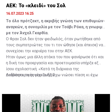
ΑΕΚ: Το «κλειδί» του Σολ
16.07.2023 16:25
Το όλο πρότζεκτ, η ακριβής γνώση των επιθυμιών-
αναγκών, η συνομιλία με τον Τσάβι Ρόκα, η γνωριμία
με τον Άνχελ Γκαρθία.
Ο Φραν Σολ δεν ήταν φειδωλός, όταν ρωτήθηκε από
τους συμπατριώτες του τι τον ώθησε (και έπεισε) να
συνεχίσει την καριέρα του στην ΑΕΚ.
Ήταν όμως μια άλλη ατάκα του που φανέρωσε ότι και
η δική του προεργασία και προετοιμασία υπήρξε εξ
ίσου σχολαστική. «Κατά τη διάρκεια της
ποδοσφαιρικής μου ζωής έχω νιώσει πίεση κι έχω
Διαβάστε τη συνέχεια
ΕΔΩ
ανταποκριθεί. Πρέπει να κάνω το ίδιο, να σκοράρω
τέρματα που θα βοηθήσουν την ομάδα», δήλωσε ο
31χρονος άσος.