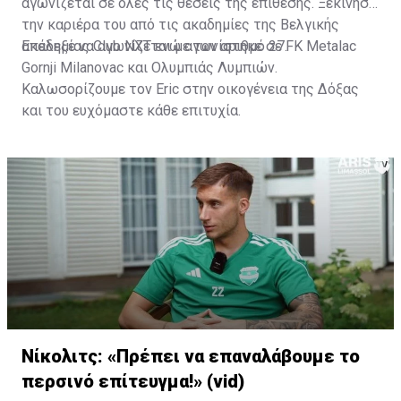
αγωνίζεται σε όλες τις θέσεις της επίθεσης. Ξεκίνησε
την καριέρα του από τις ακαδημίες της Βελγικής
ακαδημίας Club NXT ενώ αγωνίστηκε σε FK Metalac
Επέλεξε να αγωνίζεται με τον αριθμό 27.
Gornji Milanovac και Ολυμπιάς Λυμπιών.
Καλωσορίζουμε τον Eric στην οικογένεια της Δόξας
και του ευχόμαστε κάθε επιτυχία.
Νίκολιτς: «Πρέπει να επαναλάβουμε το
περσινό επίτευγμα!» (vid)