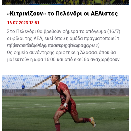
«Κιτρινίζουν» το Πελένδρι οι ΑΕΛίστες
16.07.2023 13:51
Στο Πελένδρι θα βρεθούν σήμερα το απόγευμα (16/7)
οι φίλοι της ΑΕΛ, εκεί όπου η ομάδα πραγματοποιεί το
πρώτο στάδιο της προετοιμασίας της.
•
Έφυγαν δύο, θέλει τέσσερις (πληροφορίες)
Ως σημείο συνάντησης ορίστηκε η Άλασσα, όπου θα
μαζευτούν η ώρα 16:00 και από εκεί θα αναχωρήσουν
με προορισμό το κοινοτικό γήπεδο Πελενδρίου, για να
δώοσυν το παρών τους στην απογευματινή προπόνηση
της ομάδας.