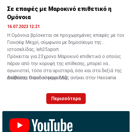
Σε επαφές με Μαροκινό επιθετικό η
Ομόνοια
16.07.2023 12:21
Η Ομόνοια βρίσκεται σε προχωρημένες επαφές με τον
Γιουσέφ Μεχρί, σύμφωνα με δημοσίευμα της
ιστοσελίδας, leh25sport.
Πρόκειται για 23χρονο Μαροκινό επιθετικό ο οποίος
πέραν από την κορυφή της επίθεσης, μπορεί να
αγωνιστεί, τόσο στα αριστερά, όσο και στα δεξιά της
επίθεσης. Ο ποδοσφαιριστής ανήκει στην Hassania
Διαβάστε περισσότερα
ΕΔΩ
.
d'Agadir με την οποία διατηρεί συμβόλαιο μέχρι το
2026.
Περισσότερα