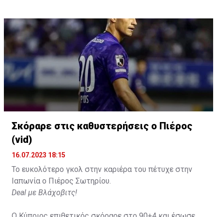
Σκόραρε στις καθυστερήσεις ο Πιέρος
(vid)
16.07.2023 18:15
Το ευκολότερο γκολ στην καριέρα του πέτυχε στην
Ιαπωνία ο Πιέρος Σωτηρίου.
Deal με Βλάχοβιτς!
Ο Κύπριος επιθετικός σκόραρε στο 90+4 και έσωσε