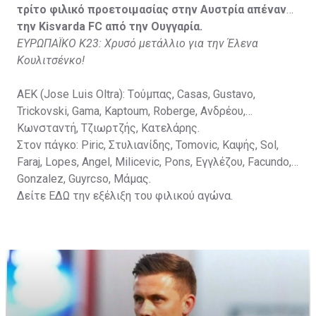
Vida, Otvos, Lucas, Camas, Mesanovic.
τρίτο φιλικό προετοιμασίας στην Αυστρία απέναντι
την Kisvarda FC από την Ουγγαρία.
ΕΥΡΩΠΑΪΚΟ Κ23: Χρυσό μετάλλιο για την Έλενα
Κουλιτσένκο!
ΑΕΚ (Jose Luis Oltra): Tούμπας, Casas, Gustavo,
Trickovski, Gama, Κaptoum, Roberge, Aνδρέου,
Κωνσταντή, Τζιωρτζής, Κατελάρης.
Στον πάγκο: Piric, Στυλιανίδης, Tomovic, Καψής, Sol,
Faraj, Lopes, Angel, Milicevic, Pons, Εγγλέζου, Facundo,
Gonzalez, Guyrcso, Μάμας.
Δείτε
ΕΔΩ
την εξέλιξη του φιλικού αγώνα.