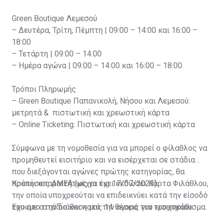
Green Boutique Λεμεσού
– Δευτέρα, Τρίτη, Πέμπτη | 09:00 – 14:00 και 16:00 –
18:00
– Τετάρτη | 09:00 – 14:00
– Ημέρα αγώνα | 09:00 – 14:00 και 16:00 – 18:00
Τρόποι Πληρωμής
– Green Boutique Παπανικολή, Νήσου και Λεμεσού:
μετρητά & πιστωτική και χρεωστική κάρτα
– Online Ticketing: Πιστωτική και χρεωστική κάρτα
Σύμφωνα με τη νομοθεσία για να μπορεί ο φίλαθλος να
προμηθευτεί εισιτήριο και να εισέρχεται σε στάδια
που διεξάγονται αγώνες πρώτης κατηγορίας, θα
πρέπει απαραιτήτως να έχει εκδώσει Κάρτα Φιλάθλου,
Κρατήσεις ΑΜΕΑ (μέχρι τις 17/07/2023)
την οποία υποχρεούται να επιδεικνύει κατά την είσοδό
του στο στάδιο και κατά την αγορά του εισιτηρίου.
Έχουμε στην διάθεση μας 14 θέσεις για τροχοκάθισμα.