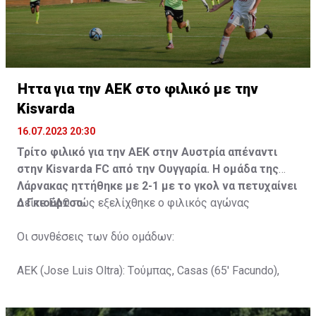
Ήττα για την ΑΕΚ στο φιλικό με την
Kisvarda
16.07.2023 20:30
Τρίτο φιλικό για την ΑΕΚ στην Αυστρία απέναντι
στην Kisvarda FC από την Ουγγαρία. Η ομάδα της
Λάρνακας ηττήθηκε με 2-1 με το γκολ να πετυχαίνει
ο Γκιούρτσο.
Δείτε
ΕΔΩ
πώς εξελίχθηκε ο φιλικός αγώνας
Οι συνθέσεις των δύο ομάδων:
ΑΕΚ (Jose Luis Oltra): Tούμπας, Casas (65' Facundo),
Gustavo (65' Pons), Trickovski (65' Lopes), Gama (65'
Gyurcso), Κaptoum (46' Καψής (65' Mάμας), Roberge (65'