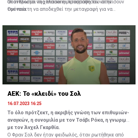
αποτέλεσμα να χαλάσει η μεταγραφή του στην
Οι άνθρωποι της Hassania προσπάθησαν να πείσουν
Ομόνοια.
τον παίκτη να αποδεχθεί την μεταγραφή για να
επωφεληθεί και ο ίδιος από το ποσό που θα κόστιζε η
μετακίνησή του, αλλά ο παίκτης αρνήθηκε και επέμεινε
να λύσει το συμβόλαιό του, ώστε να μετακομίσει
ελεύθερα σε οποιαδήποτε νέα ομάδα το τρέχον
καλοκαίρι.
ΑΕΚ: Το «κλειδί» του Σολ
16.07.2023 16:25
Το όλο πρότζεκτ, η ακριβής γνώση των επιθυμιών-
αναγκών, η συνομιλία με τον Τσάβι Ρόκα, η γνωριμία
με τον Άνχελ Γκαρθία.
Ο Φραν Σολ δεν ήταν φειδωλός, όταν ρωτήθηκε από