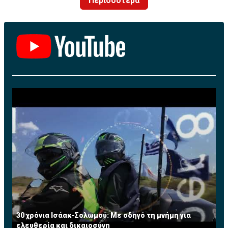
Περισσότερα
30 χρόνια Ισάακ-Σολωμού: Με οδηγό τη μνήμη για
ελευθερία και δικαιοσύνη