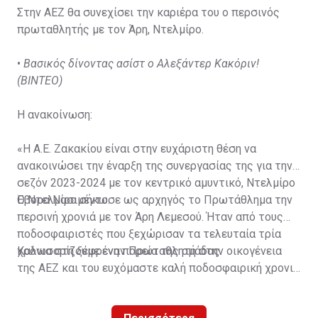
Στην ΑΕΖ θα συνεχίσει την καριέρα του ο περσινός
πρωταθλητής με τον Άρη, Ντελμίρο.
•
Βασικός δίνοντας ασίστ ο Αλεξάντερ Κακόριν!
(ΒΙΝΤΕΟ)
Η ανακοίνωση:
«Η Α.Ε. Ζακακίου είναι στην ευχάριστη θέση να
ανακοινώσει την έναρξη της συνεργασίας της για την
σεζόν 2023-2024 με τον κεντρικό αμυντικό, Ντελμίρο
Έβορα Νασιμέντο.
Ο Ντελμίρο σήκωσε ως αρχηγός το Πρωτάθλημα την
περσινή χρονιά με τον Άρη Λεμεσού. Ήταν από τους
ποδοσφαιριστές που ξεχώρισαν τα τελευταία τρία
χρόνια στη ξέφρενη πορεία της ομάδας.
Καλωσορίζουμε έναν Πρωταθλητή στην οικογένεια
της ΑΕΖ και του ευχόμαστε καλή ποδοσφαιρική χρονιά
με τα χρώματα της ομάδας μας!»