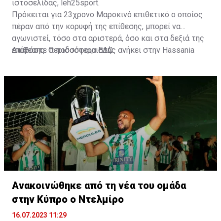
ιστοσελίδας, leh25sport.
Πρόκειται για 23χρονο Μαροκινό επιθετικό ο οποίος
πέραν από την κορυφή της επίθεσης, μπορεί να
αγωνιστεί, τόσο στα αριστερά, όσο και στα δεξιά της
επίθεσης. Ο ποδοσφαιριστής ανήκει στην Hassania
Διαβάστε περισσότερα
ΕΔΩ
.
d'Agadir με την οποία διατηρεί συμβόλαιο μέχρι το
2026.
Ανακοινώθηκε από τη νέα του ομάδα
στην Κύπρο ο Ντελμίρο
16.07.2023 11:29