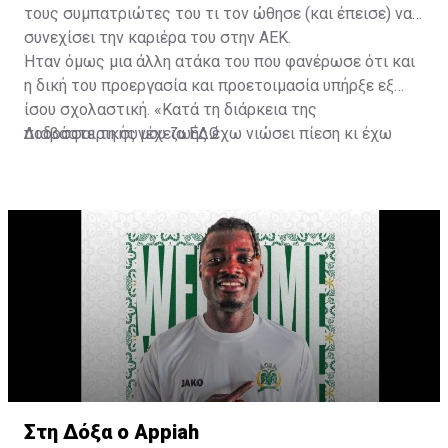
τους συμπατριώτες του τι τον ώθησε (και έπεισε) να
συνεχίσει την καριέρα του στην ΑΕΚ.
Ήταν όμως μια άλλη ατάκα του που φανέρωσε ότι και
η δική του προεργασία και προετοιμασία υπήρξε εξ
ίσου σχολαστική. «Κατά τη διάρκεια της
ποδοσφαιρικής μου ζωής έχω νιώσει πίεση κι έχω
Διαβάστε τη συνέχεια
ΕΔΩ
ανταποκριθεί. Πρέπει να κάνω το ίδιο, να σκοράρω
τέρματα που θα βοηθήσουν την ομάδα», δήλωσε ο
31χρονος άσος.
Στη Δόξα ο Appiah