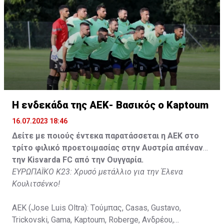
Tomovic), Aνδρέου (65' Angel) , Κωνσταντή (65' Sol),
Τζιωρτζής (65' Faraj), Κατελάρης (65' Milicevic).
Στον πάγκο: Piric, Στυλιανίδης, Tomovic, Καψής, Sol,
Faraj, Lopes, Angel, Milicevic, Pons, Εγγλέζου, Facundo,
Gonzalez, Guyrcso, Μάμας.
Κisvarda FC (Milos Kruscic): Kovacs, Navratil, Raul, Szor,
Lippai, Alic, Kormendi, Makowski, Czekus, Ilievski,
H ενδεκάδα της ΑΕΚ- Βασικός ο Kaptoum
Spasic.
16.07.2023 18:46
Στον πάγκο: Petkovic, Cipetic, Kovasic, Jovicic, Szeles,
Δείτε με ποιούς έντεκα παρατάσσεται η ΑΕΚ στο
Vida, Otvos, Lucas, Camas, Mesanovic.
τρίτο φιλικό προετοιμασίας στην Αυστρία απέναντι
την Kisvarda FC από την Ουγγαρία.
ΕΥΡΩΠΑΪΚΟ Κ23: Χρυσό μετάλλιο για την Έλενα
Κουλιτσένκο!
ΑΕΚ (Jose Luis Oltra): Tούμπας, Casas, Gustavo,
Trickovski, Gama, Κaptoum, Roberge, Aνδρέου,