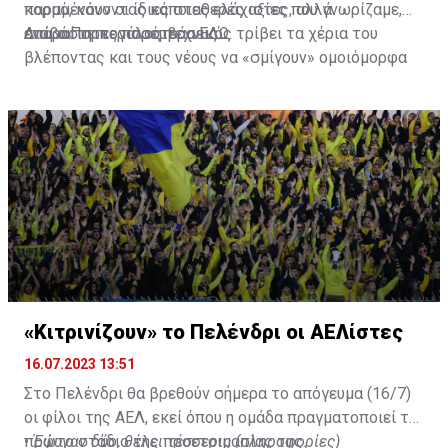
κορμό, κάνοντας κάποιες ελάχιστες, αλλά
παραμένουν οι ίδιες σταθερές αξίες που γνωρίζαμε,
απαραίτητες παρεμβάσεις.
ενώ ο Πορτογάλος τεχνικός τρίβει τα χέρια του
Διαβάστε περισσότερα
ΕΔΩ
.
βλέποντας και τους νέους να «σμίγουν» ομοιόμορφα
στο γήπεδο με το περσινό ρόστερ.
«Κιτρινίζουν» το Πελένδρι οι ΑΕΛίστες
16.07.2023 13:51
Στο Πελένδρι θα βρεθούν σήμερα το απόγευμα (16/7)
οι φίλοι της ΑΕΛ, εκεί όπου η ομάδα πραγματοποιεί το
πρώτο στάδιο της προετοιμασίας της.
•
Έφυγαν δύο, θέλει τέσσερις (πληροφορίες)