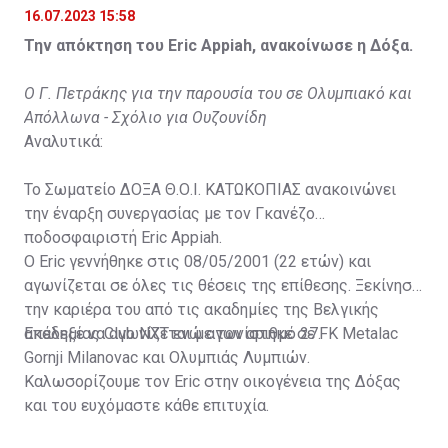
16.07.2023 15:58
Την απόκτηση του Eric Appiah, ανακοίνωσε η Δόξα.
Ο Γ. Πετράκης για την παρουσία του σε Ολυμπιακό και
Απόλλωνα - Σχόλιο για Ουζουνίδη
Αναλυτικά:
Το Σωματείο ΔΟΞΑ Θ.Ο.Ι. ΚΑΤΩΚΟΠΙΑΣ ανακοινώνει
την έναρξη συνεργασίας με τον Γκανέζο
ποδοσφαιριστή Eric Appiah.
Ο Eric γεννήθηκε στις 08/05/2001 (22 ετών) και
αγωνίζεται σε όλες τις θέσεις της επίθεσης. Ξεκίνησε
την καριέρα του από τις ακαδημίες της Βελγικής
ακαδημίας Club NXT ενώ αγωνίστηκε σε FK Metalac
Επέλεξε να αγωνίζεται με τον αριθμό 27.
Gornji Milanovac και Ολυμπιάς Λυμπιών.
Καλωσορίζουμε τον Eric στην οικογένεια της Δόξας
και του ευχόμαστε κάθε επιτυχία.