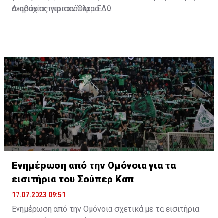
ανησυχίας για τον Όλτρα.
Διαβάστε περισσότερα
ΕΔΩ
.
Ενημέρωση από την Ομόνοια για τα
εισιτήρια του Σούπερ Καπ
17.07.2023 09:51
Ενημέρωση από την Ομόνοια σχετικά με τα εισιτήρια