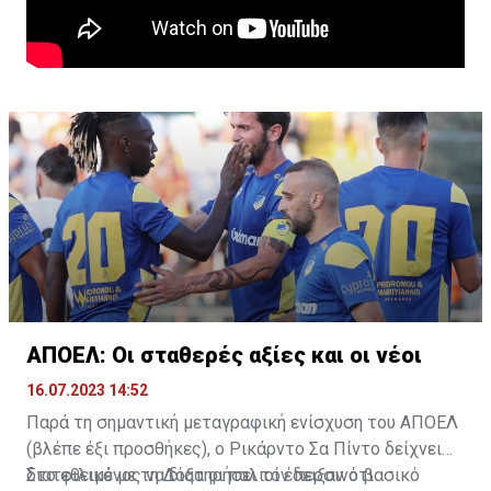
ΑΠΟΕΛ: Οι σταθερές αξίες και οι νέοι
16.07.2023 14:52
Παρά τη σημαντική μεταγραφική ενίσχυση του ΑΠΟΕΛ
(βλέπε έξι προσθήκες), ο Ρικάρντο Σα Πίντο δείχνει
διατεθειμένος να διατηρήσει τον περσινό βασικό
Στο φιλικό με τη Δόξα οι παλιοί έδειξαν ότι