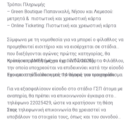
Τρόποι Πληρωμής
– Green Boutique Παπανικολή, Νήσου και Λεμεσού:
μετρητά & πιστωτική και χρεωστική κάρτα
– Online Ticketing: Πιστωτική και χρεωστική κάρτα
Σύμφωνα με τη νομοθεσία για να μπορεί ο φίλαθλος να
προμηθευτεί εισιτήριο και να εισέρχεται σε στάδια
που διεξάγονται αγώνες πρώτης κατηγορίας, θα
πρέπει απαραιτήτως να έχει εκδώσει Κάρτα Φιλάθλου,
Κρατήσεις ΑΜΕΑ (μέχρι τις 17/07/2023)
την οποία υποχρεούται να επιδεικνύει κατά την είσοδό
του στο στάδιο και κατά την αγορά του εισιτηρίου.
Έχουμε στην διάθεση μας 14 θέσεις για τροχοκάθισμα.
Για να εξασφαλίσουν είσοδο στο στάδιο ΓΣΠ άτομα με
αναπηρία, θα πρέπει να επικοινωνούν έγκαιρα στο
τηλέφωνο 22025429, ώστε να κρατήσουν τη θέση
τους.
Στην τηλεφωνική επικοινωνία θα χρειαστεί να
υποβάλουν τα στοιχεία τους, όπως και του συνοδού
τους. Τα στοιχεία που χρειάζονται είναι:
ονοματεπώνυμο, αριθμός πινακίδας αυτοκινήτου,