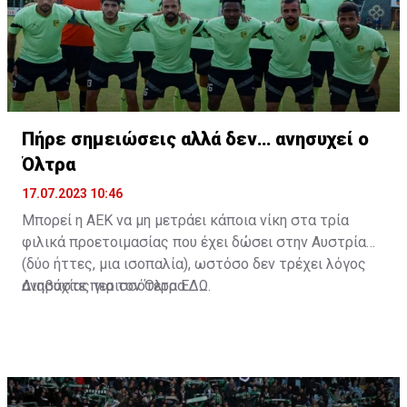
Πήρε σημειώσεις αλλά δεν… ανησυχεί ο
Όλτρα
17.07.2023 10:46
Μπορεί η ΑΕΚ να μη μετράει κάποια νίκη στα τρία
φιλικά προετοιμασίας που έχει δώσει στην Αυστρία
(δύο ήττες, μια ισοπαλία), ωστόσο δεν τρέχει λόγος
ανησυχίας για τον Όλτρα.
Διαβάστε περισσότερα
ΕΔΩ
.