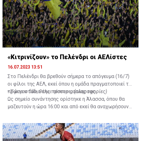
«Κιτρινίζουν» το Πελένδρι οι ΑΕΛίστες
16.07.2023 13:51
Στο Πελένδρι θα βρεθούν σήμερα το απόγευμα (16/7)
οι φίλοι της ΑΕΛ, εκεί όπου η ομάδα πραγματοποιεί το
πρώτο στάδιο της προετοιμασίας της.
•
Έφυγαν δύο, θέλει τέσσερις (πληροφορίες)
Ως σημείο συνάντησης ορίστηκε η Άλασσα, όπου θα
μαζευτούν η ώρα 16:00 και από εκεί θα αναχωρήσουν
με προορισμό το κοινοτικό γήπεδο Πελενδρίου, για να
δώοσυν το παρών τους στην απογευματινή προπόνηση
της ομάδας.