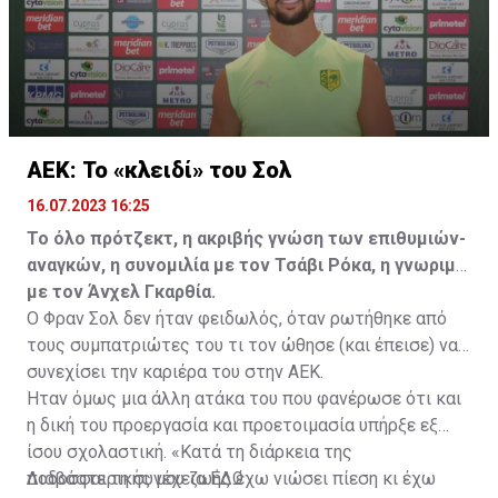
ΑΕΚ: Το «κλειδί» του Σολ
16.07.2023 16:25
Το όλο πρότζεκτ, η ακριβής γνώση των επιθυμιών-
αναγκών, η συνομιλία με τον Τσάβι Ρόκα, η γνωριμία
με τον Άνχελ Γκαρθία.
Ο Φραν Σολ δεν ήταν φειδωλός, όταν ρωτήθηκε από
τους συμπατριώτες του τι τον ώθησε (και έπεισε) να
συνεχίσει την καριέρα του στην ΑΕΚ.
Ήταν όμως μια άλλη ατάκα του που φανέρωσε ότι και
η δική του προεργασία και προετοιμασία υπήρξε εξ
ίσου σχολαστική. «Κατά τη διάρκεια της
ποδοσφαιρικής μου ζωής έχω νιώσει πίεση κι έχω
Διαβάστε τη συνέχεια
ΕΔΩ