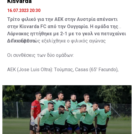
Kisvarda
16.07.2023 20:30
Τρίτο φιλικό για την ΑΕΚ στην Αυστρία απέναντι
στην Kisvarda FC από την Ουγγαρία. Η ομάδα της
Λάρνακας ηττήθηκε με 2-1 με το γκολ να πετυχαίνει
ο Γκιούρτσο.
Δείτε
ΕΔΩ
πώς εξελίχθηκε ο φιλικός αγώνας
Οι συνθέσεις των δύο ομάδων:
ΑΕΚ (Jose Luis Oltra): Tούμπας, Casas (65' Facundo),
Gustavo (65' Pons), Trickovski (65' Lopes), Gama (65'
Gyurcso), Κaptoum (46' Καψής (65' Mάμας), Roberge (65'
Tomovic), Aνδρέου (65' Angel) , Κωνσταντή (65' Sol),
Τζιωρτζής (65' Faraj), Κατελάρης (65' Milicevic).
Στον πάγκο: Piric, Στυλιανίδης, Tomovic, Καψής, Sol,
Faraj, Lopes, Angel, Milicevic, Pons, Εγγλέζου, Facundo,
Gonzalez, Guyrcso, Μάμας.