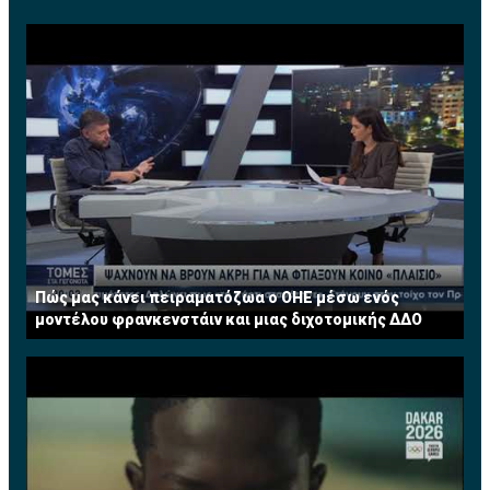
Πώς μας κάνει πειραματόζωα ο ΟΗΕ μέσω ενός
μοντέλου φρανκενστάιν και μιας διχοτομικής ΔΔΟ