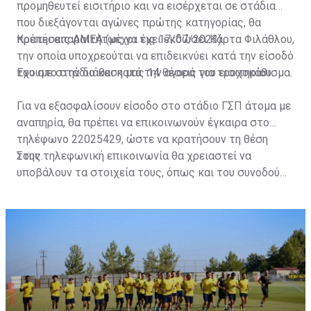
προμηθευτεί εισιτήριο και να εισέρχεται σε στάδια
που διεξάγονται αγώνες πρώτης κατηγορίας, θα
πρέπει απαραιτήτως να έχει εκδώσει Κάρτα Φιλάθλου,
Κρατήσεις ΑΜΕΑ (μέχρι τις 17/07/2023)
την οποία υποχρεούται να επιδεικνύει κατά την είσοδό
του στο στάδιο και κατά την αγορά του εισιτηρίου.
Έχουμε στην διάθεση μας 14 θέσεις για τροχοκάθισμα.
Για να εξασφαλίσουν είσοδο στο στάδιο ΓΣΠ άτομα με
αναπηρία, θα πρέπει να επικοινωνούν έγκαιρα στο
τηλέφωνο 22025429, ώστε να κρατήσουν τη θέση
τους.
Στην τηλεφωνική επικοινωνία θα χρειαστεί να
υποβάλουν τα στοιχεία τους, όπως και του συνοδού
τους. Τα στοιχεία που χρειάζονται είναι:
ονοματεπώνυμο, αριθμός πινακίδας αυτοκινήτου,
κάρτα ΑμεΑ και αριθμός κάρτας φιλάθλου του
συνοδού.»