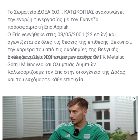
Το Σωματείο ΔΟΞΑ Θ.Ο.Ι. ΚΑΤΩΚΟΠΙΑΣ ανακοινώνει
την έναρξη συνεργασίας με τον Γκανέζο
ποδοσφαιριστή Eric Appiah.
Ο Eric γεννήθηκε στις 08/05/2001 (22 ετών) και
αγωνίζεται σε όλες τις θέσεις της επίθεσης. Ξεκίνησε
την καριέρα του από τις ακαδημίες της Βελγικής
ακαδημίας Club NXT ενώ αγωνίστηκε σε FK Metalac
Επέλεξε να αγωνίζεται με τον αριθμό 27.
Gornji Milanovac και Ολυμπιάς Λυμπιών.
Καλωσορίζουμε τον Eric στην οικογένεια της Δόξας
και του ευχόμαστε κάθε επιτυχία.