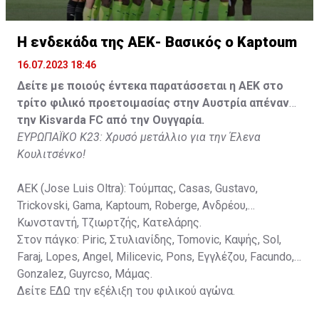
Κisvarda FC (Milos Kruscic): Kovacs, Navratil, Raul, Szor,
Lippai, Alic, Kormendi, Makowski, Czekus, Ilievski,
H ενδεκάδα της ΑΕΚ- Βασικός ο Kaptoum
Spasic.
16.07.2023 18:46
Στον πάγκο: Petkovic, Cipetic, Kovasic, Jovicic, Szeles,
Δείτε με ποιούς έντεκα παρατάσσεται η ΑΕΚ στο
Vida, Otvos, Lucas, Camas, Mesanovic.
τρίτο φιλικό προετοιμασίας στην Αυστρία απέναντι
την Kisvarda FC από την Ουγγαρία.
ΕΥΡΩΠΑΪΚΟ Κ23: Χρυσό μετάλλιο για την Έλενα
Κουλιτσένκο!
ΑΕΚ (Jose Luis Oltra): Tούμπας, Casas, Gustavo,
Trickovski, Gama, Κaptoum, Roberge, Aνδρέου,
Κωνσταντή, Τζιωρτζής, Κατελάρης.
Στον πάγκο: Piric, Στυλιανίδης, Tomovic, Καψής, Sol,
Faraj, Lopes, Angel, Milicevic, Pons, Εγγλέζου, Facundo,
Gonzalez, Guyrcso, Μάμας.
Δείτε
ΕΔΩ
την εξέλιξη του φιλικού αγώνα.