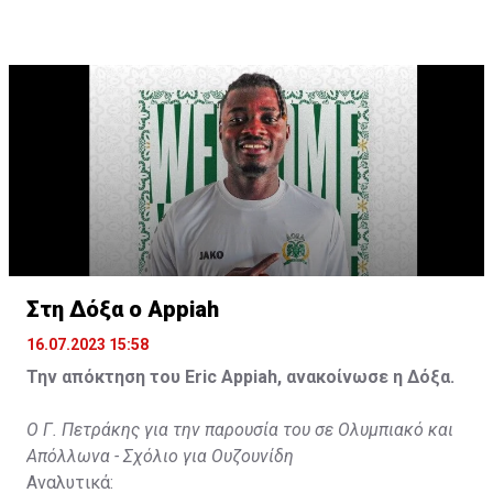
ανταποκριθεί. Πρέπει να κάνω το ίδιο, να σκοράρω
τέρματα που θα βοηθήσουν την ομάδα», δήλωσε ο
31χρονος άσος.
Στη Δόξα ο Appiah
16.07.2023 15:58
Την απόκτηση του Eric Appiah, ανακοίνωσε η Δόξα.
Ο Γ. Πετράκης για την παρουσία του σε Ολυμπιακό και
Απόλλωνα - Σχόλιο για Ουζουνίδη
Αναλυτικά: