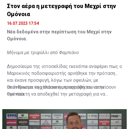
Στον αέρα η μετεγραφή του Μεχρί στην
Ομόνοια
16.07.2023 17:54
Νέα δεδομένα στην περίπτωση του Μεχρί στην
Ομόνοια.
Μήνυμα με τριφύλλι από Φαμπιάνο
Δημοσίευμα της ιστοσελίδας rassd.ma αναφέρει πως ο
Μαροκινός ποδοσφαιριστής αρνήθηκε την πρόταση
και έκανε προσφυγή, λόγω των οφειλών, με
αποτέλεσμα να χαλάσει η μεταγραφή του στην
Οι άνθρωποι της Hassania προσπάθησαν να πείσουν
Ομόνοια.
τον παίκτη να αποδεχθεί την μεταγραφή για να
επωφεληθεί και ο ίδιος από το ποσό που θα κόστιζε η
μετακίνησή του, αλλά ο παίκτης αρνήθηκε και επέμεινε
να λύσει το συμβόλαιό του, ώστε να μετακομίσει
ελεύθερα σε οποιαδήποτε νέα ομάδα το τρέχον
καλοκαίρι.