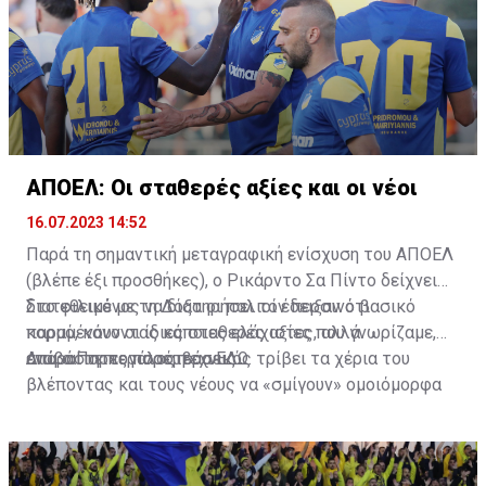
ΑΠΟΕΛ: Οι σταθερές αξίες και οι νέοι
16.07.2023 14:52
Παρά τη σημαντική μεταγραφική ενίσχυση του ΑΠΟΕΛ
(βλέπε έξι προσθήκες), ο Ρικάρντο Σα Πίντο δείχνει
διατεθειμένος να διατηρήσει τον περσινό βασικό
Στο φιλικό με τη Δόξα οι παλιοί έδειξαν ότι
κορμό, κάνοντας κάποιες ελάχιστες, αλλά
παραμένουν οι ίδιες σταθερές αξίες που γνωρίζαμε,
απαραίτητες παρεμβάσεις.
ενώ ο Πορτογάλος τεχνικός τρίβει τα χέρια του
Διαβάστε περισσότερα
ΕΔΩ
.
βλέποντας και τους νέους να «σμίγουν» ομοιόμορφα
στο γήπεδο με το περσινό ρόστερ.