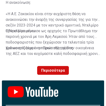
Η ανακοίνωση:
«Η Α.Ε. Ζακακίου είναι στην ευχάριστη θέση να
ανακοινώσει την έναρξη της συνεργασίας της για την
σεζόν 2023-2024 με τον κεντρικό αμυντικό, Ντελμίρο
Έβορα Νασιμέντο.
Ο Ντελμίρο σήκωσε ως αρχηγός το Πρωτάθλημα την
περσινή χρονιά με τον Άρη Λεμεσού. Ήταν από τους
ποδοσφαιριστές που ξεχώρισαν τα τελευταία τρία
χρόνια στη ξέφρενη πορεία της ομάδας.
Καλωσορίζουμε έναν Πρωταθλητή στην οικογένεια
της ΑΕΖ και του ευχόμαστε καλή ποδοσφαιρική χρονιά
με τα χρώματα της ομάδας μας!»
Περισσότερα