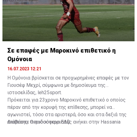
Σε επαφές με Μαροκινό επιθετικό η
Ομόνοια
16.07.2023 12:21
Η Ομόνοια βρίσκεται σε προχωρημένες επαφές με τον
Γιουσέφ Μεχρί, σύμφωνα με δημοσίευμα της
ιστοσελίδας, leh25sport.
Πρόκειται για 23χρονο Μαροκινό επιθετικό ο οποίος
πέραν από την κορυφή της επίθεσης, μπορεί να
αγωνιστεί, τόσο στα αριστερά, όσο και στα δεξιά της
επίθεσης. Ο ποδοσφαιριστής ανήκει στην Hassania
Διαβάστε περισσότερα
ΕΔΩ
.
d'Agadir με την οποία διατηρεί συμβόλαιο μέχρι το
2026.