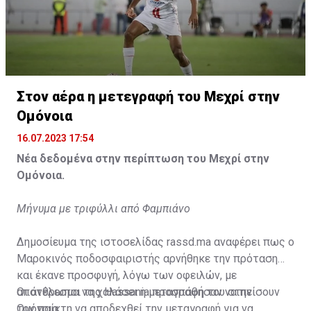
Η δημοσίευση κοινοποιήθηκε από το χρήστη サンフレッチェ広島 (@
Στον αέρα η μετεγραφή του Μεχρί στην
Ομόνοια
16.07.2023 17:54
Νέα δεδομένα στην περίπτωση του Μεχρί στην
Ομόνοια.
Μήνυμα με τριφύλλι από Φαμπιάνο
Δημοσίευμα της ιστοσελίδας rassd.ma αναφέρει πως ο
Μαροκινός ποδοσφαιριστής αρνήθηκε την πρόταση
και έκανε προσφυγή, λόγω των οφειλών, με
αποτέλεσμα να χαλάσει η μεταγραφή του στην
Οι άνθρωποι της Hassania προσπάθησαν να πείσουν
Ομόνοια.
τον παίκτη να αποδεχθεί την μεταγραφή για να