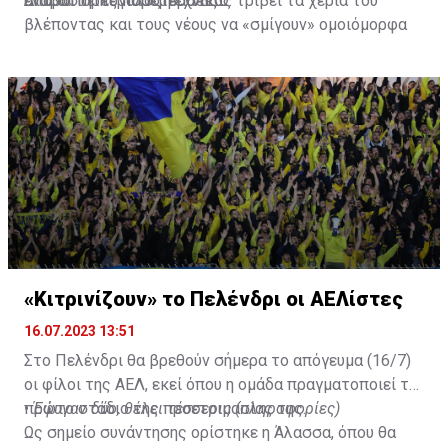
απαραίτητες παρεμβάσεις.
ενώ ο Πορτογάλος τεχνικός τρίβει τα χέρια του
Διαβάστε περισσότερα
ΕΔΩ
.
βλέποντας και τους νέους να «σμίγουν» ομοιόμορφα
στο γήπεδο με το περσινό ρόστερ.
«Κιτρινίζουν» το Πελένδρι οι ΑΕΛίστες
16.07.2023 13:51
Στο Πελένδρι θα βρεθούν σήμερα το απόγευμα (16/7)
οι φίλοι της ΑΕΛ, εκεί όπου η ομάδα πραγματοποιεί το
πρώτο στάδιο της προετοιμασίας της.
•
Έφυγαν δύο, θέλει τέσσερις (πληροφορίες)
Ως σημείο συνάντησης ορίστηκε η Άλασσα, όπου θα