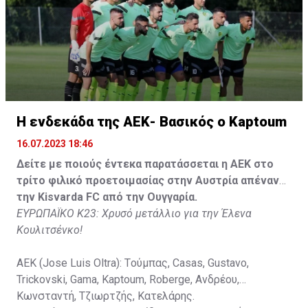
Στον πάγκο: Piric, Στυλιανίδης, Tomovic, Καψής, Sol,
Faraj, Lopes, Angel, Milicevic, Pons, Εγγλέζου, Facundo,
Gonzalez, Guyrcso, Μάμας.
Κisvarda FC (Milos Kruscic): Kovacs, Navratil, Raul, Szor,
Lippai, Alic, Kormendi, Makowski, Czekus, Ilievski,
H ενδεκάδα της ΑΕΚ- Βασικός ο Kaptoum
Spasic.
16.07.2023 18:46
Στον πάγκο: Petkovic, Cipetic, Kovasic, Jovicic, Szeles,
Δείτε με ποιούς έντεκα παρατάσσεται η ΑΕΚ στο
Vida, Otvos, Lucas, Camas, Mesanovic.
τρίτο φιλικό προετοιμασίας στην Αυστρία απέναντι
την Kisvarda FC από την Ουγγαρία.
ΕΥΡΩΠΑΪΚΟ Κ23: Χρυσό μετάλλιο για την Έλενα
Κουλιτσένκο!
ΑΕΚ (Jose Luis Oltra): Tούμπας, Casas, Gustavo,
Trickovski, Gama, Κaptoum, Roberge, Aνδρέου,
Κωνσταντή, Τζιωρτζής, Κατελάρης.