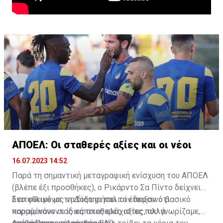
ΑΠΟΕΛ: Οι σταθερές αξίες και οι νέοι
16.07.2023 14:52
Παρά τη σημαντική μεταγραφική ενίσχυση του ΑΠΟΕΛ
(βλέπε έξι προσθήκες), ο Ρικάρντο Σα Πίντο δείχνει
διατεθειμένος να διατηρήσει τον περσινό βασικό
Στο φιλικό με τη Δόξα οι παλιοί έδειξαν ότι
κορμό, κάνοντας κάποιες ελάχιστες, αλλά
παραμένουν οι ίδιες σταθερές αξίες που γνωρίζαμε,