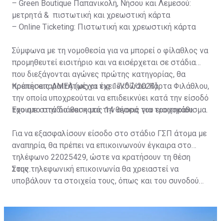
– Green Boutique Παπανικολή, Νήσου και Λεμεσού:
μετρητά & πιστωτική και χρεωστική κάρτα
– Online Ticketing: Πιστωτική και χρεωστική κάρτα
Σύμφωνα με τη νομοθεσία για να μπορεί ο φίλαθλος να
προμηθευτεί εισιτήριο και να εισέρχεται σε στάδια
που διεξάγονται αγώνες πρώτης κατηγορίας, θα
πρέπει απαραιτήτως να έχει εκδώσει Κάρτα Φιλάθλου,
Κρατήσεις ΑΜΕΑ (μέχρι τις 17/07/2023)
την οποία υποχρεούται να επιδεικνύει κατά την είσοδό
του στο στάδιο και κατά την αγορά του εισιτηρίου.
Έχουμε στην διάθεση μας 14 θέσεις για τροχοκάθισμα.
Για να εξασφαλίσουν είσοδο στο στάδιο ΓΣΠ άτομα με
αναπηρία, θα πρέπει να επικοινωνούν έγκαιρα στο
τηλέφωνο 22025429, ώστε να κρατήσουν τη θέση
τους.
Στην τηλεφωνική επικοινωνία θα χρειαστεί να
υποβάλουν τα στοιχεία τους, όπως και του συνοδού
τους. Τα στοιχεία που χρειάζονται είναι:
ονοματεπώνυμο, αριθμός πινακίδας αυτοκινήτου,
κάρτα ΑμεΑ και αριθμός κάρτας φιλάθλου του