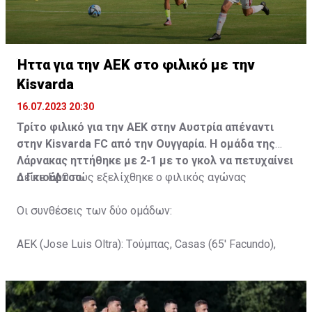
Ήττα για την ΑΕΚ στο φιλικό με την
Kisvarda
16.07.2023 20:30
Τρίτο φιλικό για την ΑΕΚ στην Αυστρία απέναντι
στην Kisvarda FC από την Ουγγαρία. Η ομάδα της
Λάρνακας ηττήθηκε με 2-1 με το γκολ να πετυχαίνει
ο Γκιούρτσο.
Δείτε
ΕΔΩ
πώς εξελίχθηκε ο φιλικός αγώνας
Οι συνθέσεις των δύο ομάδων:
ΑΕΚ (Jose Luis Oltra): Tούμπας, Casas (65' Facundo),
Gustavo (65' Pons), Trickovski (65' Lopes), Gama (65'
Gyurcso), Κaptoum (46' Καψής (65' Mάμας), Roberge (65'
Tomovic), Aνδρέου (65' Angel) , Κωνσταντή (65' Sol),
Τζιωρτζής (65' Faraj), Κατελάρης (65' Milicevic).