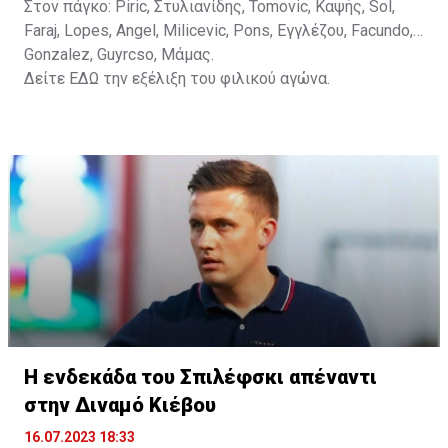
Στον πάγκο: Piric, Στυλιανίδης, Tomovic, Καψής, Sol,
Faraj, Lopes, Angel, Milicevic, Pons, Εγγλέζου, Facundo,
Gonzalez, Guyrcso, Μάμας.
Δείτε
ΕΔΩ
την εξέλιξη του φιλικού αγώνα.
Η ενδεκάδα του Σπιλέφσκι απέναντι
στην Διναμό Κιέβου
16.07.2023 18:33