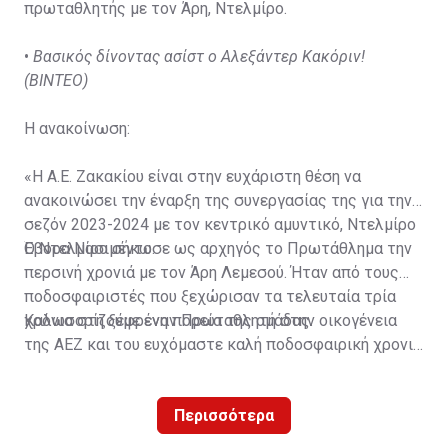
πρωταθλητής με τον Άρη, Ντελμίρο.
•
Βασικός δίνοντας ασίστ ο Αλεξάντερ Κακόριν!
(ΒΙΝΤΕΟ)
Η ανακοίνωση:
«Η Α.Ε. Ζακακίου είναι στην ευχάριστη θέση να
ανακοινώσει την έναρξη της συνεργασίας της για την
σεζόν 2023-2024 με τον κεντρικό αμυντικό, Ντελμίρο
Έβορα Νασιμέντο.
Ο Ντελμίρο σήκωσε ως αρχηγός το Πρωτάθλημα την
περσινή χρονιά με τον Άρη Λεμεσού. Ήταν από τους
ποδοσφαιριστές που ξεχώρισαν τα τελευταία τρία
χρόνια στη ξέφρενη πορεία της ομάδας.
Καλωσορίζουμε έναν Πρωταθλητή στην οικογένεια
της ΑΕΖ και του ευχόμαστε καλή ποδοσφαιρική χρονιά
με τα χρώματα της ομάδας μας!»
Περισσότερα