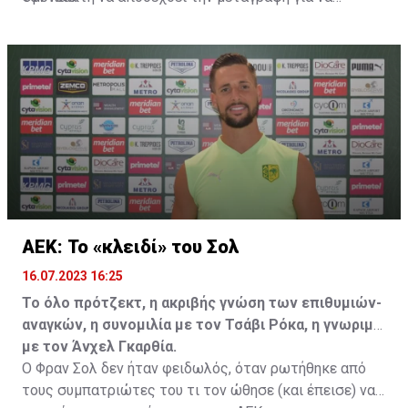
επωφεληθεί και ο ίδιος από το ποσό που θα κόστιζε η
μετακίνησή του, αλλά ο παίκτης αρνήθηκε και επέμεινε
να λύσει το συμβόλαιό του, ώστε να μετακομίσει
ελεύθερα σε οποιαδήποτε νέα ομάδα το τρέχον
καλοκαίρι.
ΑΕΚ: Το «κλειδί» του Σολ
16.07.2023 16:25
Το όλο πρότζεκτ, η ακριβής γνώση των επιθυμιών-
αναγκών, η συνομιλία με τον Τσάβι Ρόκα, η γνωριμία
με τον Άνχελ Γκαρθία.
Ο Φραν Σολ δεν ήταν φειδωλός, όταν ρωτήθηκε από
τους συμπατριώτες του τι τον ώθησε (και έπεισε) να