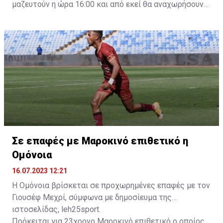
μαζευτούν η ώρα 16:00 και από εκεί θα αναχωρήσουν
με προορισμό το κοινοτικό γήπεδο Πελενδρίου, για να
δώοσυν το παρών τους στην απογευματινή προπόνηση
της ομάδας.
Σε επαφές με Μαροκινό επιθετικό η
Ομόνοια
16.07.2023 12:21
Η Ομόνοια βρίσκεται σε προχωρημένες επαφές με τον
Γιουσέφ Μεχρί, σύμφωνα με δημοσίευμα της
ιστοσελίδας, leh25sport.
Πρόκειται για 23χρονο Μαροκινό επιθετικό ο οποίος