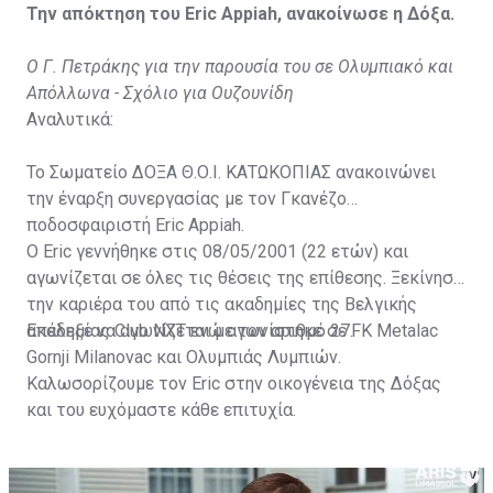
Την απόκτηση του Eric Appiah, ανακοίνωσε η Δόξα.
Ο Γ. Πετράκης για την παρουσία του σε Ολυμπιακό και
Απόλλωνα - Σχόλιο για Ουζουνίδη
Αναλυτικά:
Το Σωματείο ΔΟΞΑ Θ.Ο.Ι. ΚΑΤΩΚΟΠΙΑΣ ανακοινώνει
την έναρξη συνεργασίας με τον Γκανέζο
ποδοσφαιριστή Eric Appiah.
Ο Eric γεννήθηκε στις 08/05/2001 (22 ετών) και
αγωνίζεται σε όλες τις θέσεις της επίθεσης. Ξεκίνησε
την καριέρα του από τις ακαδημίες της Βελγικής
ακαδημίας Club NXT ενώ αγωνίστηκε σε FK Metalac
Επέλεξε να αγωνίζεται με τον αριθμό 27.
Gornji Milanovac και Ολυμπιάς Λυμπιών.
Καλωσορίζουμε τον Eric στην οικογένεια της Δόξας
και του ευχόμαστε κάθε επιτυχία.