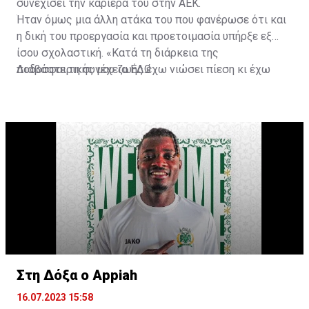
συνεχίσει την καριέρα του στην ΑΕΚ.
Ήταν όμως μια άλλη ατάκα του που φανέρωσε ότι και
η δική του προεργασία και προετοιμασία υπήρξε εξ
ίσου σχολαστική. «Κατά τη διάρκεια της
ποδοσφαιρικής μου ζωής έχω νιώσει πίεση κι έχω
Διαβάστε τη συνέχεια
ΕΔΩ
ανταποκριθεί. Πρέπει να κάνω το ίδιο, να σκοράρω
τέρματα που θα βοηθήσουν την ομάδα», δήλωσε ο
31χρονος άσος.
Στη Δόξα ο Appiah
16.07.2023 15:58