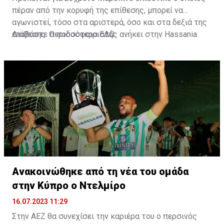
πέραν από την κορυφή της επίθεσης, μπορεί να
αγωνιστεί, τόσο στα αριστερά, όσο και στα δεξιά της
επίθεσης. Ο ποδοσφαιριστής ανήκει στην Hassania
Διαβάστε περισσότερα
ΕΔΩ
.
d'Agadir με την οποία διατηρεί συμβόλαιο μέχρι το
2026.
Ανακοινώθηκε από τη νέα του ομάδα
στην Κύπρο ο Ντελμίρο
16.07.2023 11:29
Στην ΑΕΖ θα συνεχίσει την καριέρα του ο περσινός