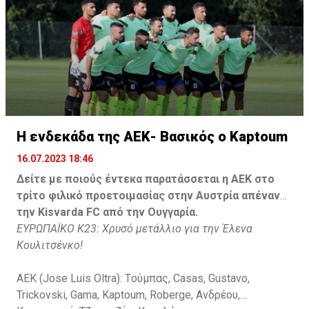
Τζιωρτζής (65' Faraj), Κατελάρης (65' Milicevic).
Στον πάγκο: Piric, Στυλιανίδης, Tomovic, Καψής, Sol,
Faraj, Lopes, Angel, Milicevic, Pons, Εγγλέζου, Facundo,
Gonzalez, Guyrcso, Μάμας.
Κisvarda FC (Milos Kruscic): Kovacs, Navratil, Raul, Szor,
Lippai, Alic, Kormendi, Makowski, Czekus, Ilievski,
H ενδεκάδα της ΑΕΚ- Βασικός ο Kaptoum
Spasic.
16.07.2023 18:46
Στον πάγκο: Petkovic, Cipetic, Kovasic, Jovicic, Szeles,
Δείτε με ποιούς έντεκα παρατάσσεται η ΑΕΚ στο
Vida, Otvos, Lucas, Camas, Mesanovic.
τρίτο φιλικό προετοιμασίας στην Αυστρία απέναντι
την Kisvarda FC από την Ουγγαρία.
ΕΥΡΩΠΑΪΚΟ Κ23: Χρυσό μετάλλιο για την Έλενα
Κουλιτσένκο!
ΑΕΚ (Jose Luis Oltra): Tούμπας, Casas, Gustavo,
Trickovski, Gama, Κaptoum, Roberge, Aνδρέου,