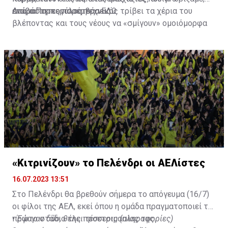
απαραίτητες παρεμβάσεις.
ενώ ο Πορτογάλος τεχνικός τρίβει τα χέρια του
Διαβάστε περισσότερα
ΕΔΩ
.
βλέποντας και τους νέους να «σμίγουν» ομοιόμορφα
στο γήπεδο με το περσινό ρόστερ.
«Κιτρινίζουν» το Πελένδρι οι ΑΕΛίστες
16.07.2023 13:51
Στο Πελένδρι θα βρεθούν σήμερα το απόγευμα (16/7)
οι φίλοι της ΑΕΛ, εκεί όπου η ομάδα πραγματοποιεί το
πρώτο στάδιο της προετοιμασίας της.
•
Έφυγαν δύο, θέλει τέσσερις (πληροφορίες)