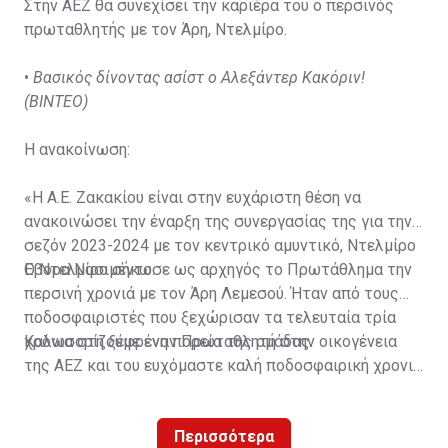
Στην ΑΕΖ θα συνεχίσει την καριέρα του ο περσινός
πρωταθλητής με τον Άρη, Ντελμίρο.
•
Βασικός δίνοντας ασίστ ο Αλεξάντερ Κακόριν!
(ΒΙΝΤΕΟ)
Η ανακοίνωση:
«Η Α.Ε. Ζακακίου είναι στην ευχάριστη θέση να
ανακοινώσει την έναρξη της συνεργασίας της για την
σεζόν 2023-2024 με τον κεντρικό αμυντικό, Ντελμίρο
Έβορα Νασιμέντο.
Ο Ντελμίρο σήκωσε ως αρχηγός το Πρωτάθλημα την
περσινή χρονιά με τον Άρη Λεμεσού. Ήταν από τους
ποδοσφαιριστές που ξεχώρισαν τα τελευταία τρία
χρόνια στη ξέφρενη πορεία της ομάδας.
Καλωσορίζουμε έναν Πρωταθλητή στην οικογένεια
της ΑΕΖ και του ευχόμαστε καλή ποδοσφαιρική χρονιά
με τα χρώματα της ομάδας μας!»
Περισσότερα