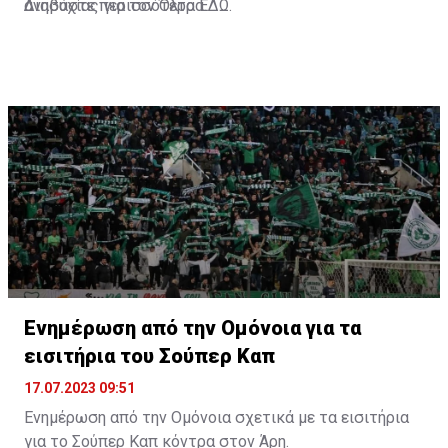
ανησυχίας για τον Όλτρα.
Διαβάστε περισσότερα
ΕΔΩ
.
Ενημέρωση από την Ομόνοια για τα
εισιτήρια του Σούπερ Καπ
17.07.2023 09:51
Ενημέρωση από την Ομόνοια σχετικά με τα εισιτήρια
για το Σούπερ Καπ κόντρα στον Άρη.