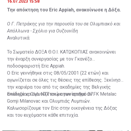
16.07.2023 15:58
Την απόκτηση του Eric Appiah, ανακοίνωσε η Δόξα.
Ο Γ. Πετράκης για την παρουσία του σε Ολυμπιακό και
Απόλλωνα - Σχόλιο για Ουζουνίδη
Αναλυτικά:
Το Σωματείο ΔΟΞΑ Θ.Ο.Ι. ΚΑΤΩΚΟΠΙΑΣ ανακοινώνει
την έναρξη συνεργασίας με τον Γκανέζο
ποδοσφαιριστή Eric Appiah.
Ο Eric γεννήθηκε στις 08/05/2001 (22 ετών) και
αγωνίζεται σε όλες τις θέσεις της επίθεσης. Ξεκίνησε
την καριέρα του από τις ακαδημίες της Βελγικής
ακαδημίας Club NXT ενώ αγωνίστηκε σε FK Metalac
Επέλεξε να αγωνίζεται με τον αριθμό 27.
Gornji Milanovac και Ολυμπιάς Λυμπιών.
Καλωσορίζουμε τον Eric στην οικογένεια της Δόξας
και του ευχόμαστε κάθε επιτυχία.