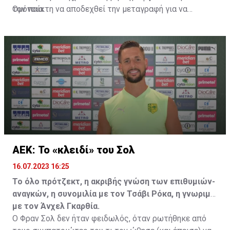
Ομόνοια.
τον παίκτη να αποδεχθεί την μεταγραφή για να
επωφεληθεί και ο ίδιος από το ποσό που θα κόστιζε η
μετακίνησή του, αλλά ο παίκτης αρνήθηκε και επέμεινε
να λύσει το συμβόλαιό του, ώστε να μετακομίσει
ελεύθερα σε οποιαδήποτε νέα ομάδα το τρέχον
καλοκαίρι.
ΑΕΚ: Το «κλειδί» του Σολ
16.07.2023 16:25
Το όλο πρότζεκτ, η ακριβής γνώση των επιθυμιών-
αναγκών, η συνομιλία με τον Τσάβι Ρόκα, η γνωριμία
με τον Άνχελ Γκαρθία.
Ο Φραν Σολ δεν ήταν φειδωλός, όταν ρωτήθηκε από