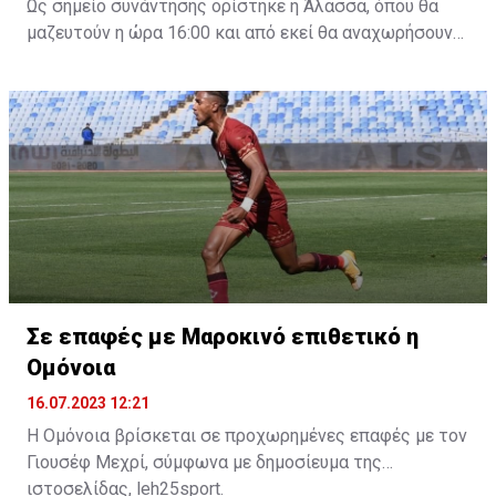
Ως σημείο συνάντησης ορίστηκε η Άλασσα, όπου θα
μαζευτούν η ώρα 16:00 και από εκεί θα αναχωρήσουν
με προορισμό το κοινοτικό γήπεδο Πελενδρίου, για να
δώοσυν το παρών τους στην απογευματινή προπόνηση
της ομάδας.
Σε επαφές με Μαροκινό επιθετικό η
Ομόνοια
16.07.2023 12:21
Η Ομόνοια βρίσκεται σε προχωρημένες επαφές με τον
Γιουσέφ Μεχρί, σύμφωνα με δημοσίευμα της
ιστοσελίδας, leh25sport.