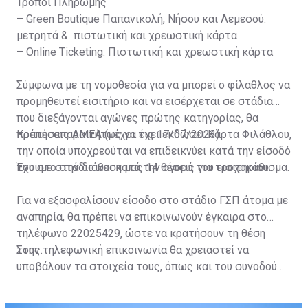
Τρόποι Πληρωμής
– Green Boutique Παπανικολή, Νήσου και Λεμεσού:
μετρητά & πιστωτική και χρεωστική κάρτα
– Online Ticketing: Πιστωτική και χρεωστική κάρτα
Σύμφωνα με τη νομοθεσία για να μπορεί ο φίλαθλος να
προμηθευτεί εισιτήριο και να εισέρχεται σε στάδια
που διεξάγονται αγώνες πρώτης κατηγορίας, θα
πρέπει απαραιτήτως να έχει εκδώσει Κάρτα Φιλάθλου,
Κρατήσεις ΑΜΕΑ (μέχρι τις 17/07/2023)
την οποία υποχρεούται να επιδεικνύει κατά την είσοδό
του στο στάδιο και κατά την αγορά του εισιτηρίου.
Έχουμε στην διάθεση μας 14 θέσεις για τροχοκάθισμα.
Για να εξασφαλίσουν είσοδο στο στάδιο ΓΣΠ άτομα με
αναπηρία, θα πρέπει να επικοινωνούν έγκαιρα στο
τηλέφωνο 22025429, ώστε να κρατήσουν τη θέση
τους.
Στην τηλεφωνική επικοινωνία θα χρειαστεί να
υποβάλουν τα στοιχεία τους, όπως και του συνοδού
τους. Τα στοιχεία που χρειάζονται είναι:
ονοματεπώνυμο, αριθμός πινακίδας αυτοκινήτου,