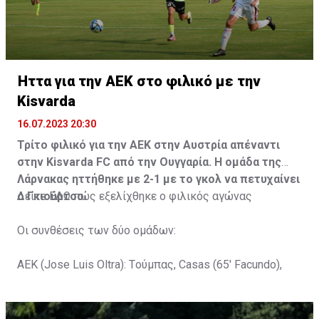
Ήττα για την ΑΕΚ στο φιλικό με την
Kisvarda
16.07.2023 20:30
Τρίτο φιλικό για την ΑΕΚ στην Αυστρία απέναντι
στην Kisvarda FC από την Ουγγαρία. Η ομάδα της
Λάρνακας ηττήθηκε με 2-1 με το γκολ να πετυχαίνει
ο Γκιούρτσο.
Δείτε
ΕΔΩ
πώς εξελίχθηκε ο φιλικός αγώνας
Οι συνθέσεις των δύο ομάδων:
ΑΕΚ (Jose Luis Oltra): Tούμπας, Casas (65' Facundo),
Gustavo (65' Pons), Trickovski (65' Lopes), Gama (65'
Gyurcso), Κaptoum (46' Καψής (65' Mάμας), Roberge (65'
Tomovic), Aνδρέου (65' Angel) , Κωνσταντή (65' Sol),