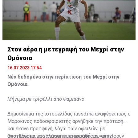
Η δημοσίευση κοινοποιήθηκε από το χρήστη サンフレッチェ広島 (@
Στον αέρα η μετεγραφή του Μεχρί στην
Ομόνοια
16.07.2023 17:54
Νέα δεδομένα στην περίπτωση του Μεχρί στην
Ομόνοια.
Μήνυμα με τριφύλλι από Φαμπιάνο
Δημοσίευμα της ιστοσελίδας rassd.ma αναφέρει πως ο
Μαροκινός ποδοσφαιριστής αρνήθηκε την πρόταση
και έκανε προσφυγή, λόγω των οφειλών, με
αποτέλεσμα να χαλάσει η μεταγραφή του στην
Οι άνθρωποι της Hassania προσπάθησαν να πείσουν