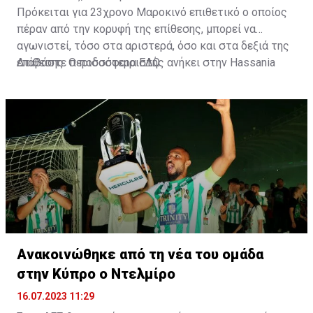
Πρόκειται για 23χρονο Μαροκινό επιθετικό ο οποίος
πέραν από την κορυφή της επίθεσης, μπορεί να
αγωνιστεί, τόσο στα αριστερά, όσο και στα δεξιά της
επίθεσης. Ο ποδοσφαιριστής ανήκει στην Hassania
Διαβάστε περισσότερα
ΕΔΩ
.
d'Agadir με την οποία διατηρεί συμβόλαιο μέχρι το
2026.
Ανακοινώθηκε από τη νέα του ομάδα
στην Κύπρο ο Ντελμίρο
16.07.2023 11:29