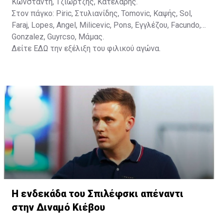
Κωνσταντή, Τζιωρτζής, Κατελάρης.
Στον πάγκο: Piric, Στυλιανίδης, Tomovic, Καψής, Sol,
Faraj, Lopes, Angel, Milicevic, Pons, Εγγλέζου, Facundo,
Gonzalez, Guyrcso, Μάμας.
Δείτε
ΕΔΩ
την εξέλιξη του φιλικού αγώνα.
Η ενδεκάδα του Σπιλέφσκι απέναντι
στην Διναμό Κιέβου