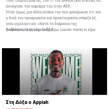
τους συμπατριώτες του τι τον ώθησε (και έπεισε) να
συνεχίσει την καριέρα του στην ΑΕΚ.
Ήταν όμως μια άλλη ατάκα του που φανέρωσε ότι και
η δική του προεργασία και προετοιμασία υπήρξε εξ
ίσου σχολαστική. «Κατά τη διάρκεια της
ποδοσφαιρικής μου ζωής έχω νιώσει πίεση κι έχω
Διαβάστε τη συνέχεια
ΕΔΩ
ανταποκριθεί. Πρέπει να κάνω το ίδιο, να σκοράρω
τέρματα που θα βοηθήσουν την ομάδα», δήλωσε ο
31χρονος άσος.
Στη Δόξα ο Appiah