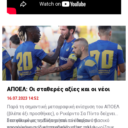
ΑΠΟΕΛ: Οι σταθερές αξίες και οι νέοι
16.07.2023 14:52
Παρά τη σημαντική μεταγραφική ενίσχυση του ΑΠΟΕΛ
(βλέπε έξι προσθήκες), ο Ρικάρντο Σα Πίντο δείχνει
διατεθειμένος να διατηρήσει τον περσινό βασικό
Στο φιλικό με τη Δόξα οι παλιοί έδειξαν ότι
κορμό, κάνοντας κάποιες ελάχιστες, αλλά
παραμένουν οι ίδιες σταθερές αξίες που γνωρίζαμε,