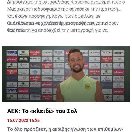
Δημοσίευμα της ιστοσελίδας rassd.ma αναφέρει πως ο
Μαροκινός ποδοσφαιριστής αρνήθηκε την πρόταση
και έκανε προσφυγή, λόγω των οφειλών, με
αποτέλεσμα να χαλάσει η μεταγραφή του στην
Οι άνθρωποι της Hassania προσπάθησαν να πείσουν
Ομόνοια.
τον παίκτη να αποδεχθεί την μεταγραφή για να
επωφεληθεί και ο ίδιος από το ποσό που θα κόστιζε η
μετακίνησή του, αλλά ο παίκτης αρνήθηκε και επέμεινε
να λύσει το συμβόλαιό του, ώστε να μετακομίσει
ελεύθερα σε οποιαδήποτε νέα ομάδα το τρέχον
καλοκαίρι.
ΑΕΚ: Το «κλειδί» του Σολ
16.07.2023 16:25
Το όλο πρότζεκτ, η ακριβής γνώση των επιθυμιών-