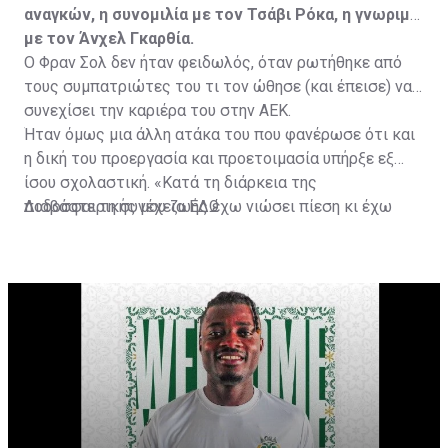
αναγκών, η συνομιλία με τον Τσάβι Ρόκα, η γνωριμία
με τον Άνχελ Γκαρθία.
Ο Φραν Σολ δεν ήταν φειδωλός, όταν ρωτήθηκε από
τους συμπατριώτες του τι τον ώθησε (και έπεισε) να
συνεχίσει την καριέρα του στην ΑΕΚ.
Ήταν όμως μια άλλη ατάκα του που φανέρωσε ότι και
η δική του προεργασία και προετοιμασία υπήρξε εξ
ίσου σχολαστική. «Κατά τη διάρκεια της
ποδοσφαιρικής μου ζωής έχω νιώσει πίεση κι έχω
Διαβάστε τη συνέχεια
ΕΔΩ
ανταποκριθεί. Πρέπει να κάνω το ίδιο, να σκοράρω
τέρματα που θα βοηθήσουν την ομάδα», δήλωσε ο
31χρονος άσος.