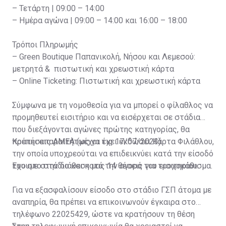
– Τετάρτη | 09:00 – 14:00
– Ημέρα αγώνα | 09:00 – 14:00 και 16:00 – 18:00
Τρόποι Πληρωμής
– Green Boutique Παπανικολή, Νήσου και Λεμεσού:
μετρητά & πιστωτική και χρεωστική κάρτα
– Online Ticketing: Πιστωτική και χρεωστική κάρτα
Σύμφωνα με τη νομοθεσία για να μπορεί ο φίλαθλος να
προμηθευτεί εισιτήριο και να εισέρχεται σε στάδια
που διεξάγονται αγώνες πρώτης κατηγορίας, θα
πρέπει απαραιτήτως να έχει εκδώσει Κάρτα Φιλάθλου,
Κρατήσεις ΑΜΕΑ (μέχρι τις 17/07/2023)
την οποία υποχρεούται να επιδεικνύει κατά την είσοδό
του στο στάδιο και κατά την αγορά του εισιτηρίου.
Έχουμε στην διάθεση μας 14 θέσεις για τροχοκάθισμα.
Για να εξασφαλίσουν είσοδο στο στάδιο ΓΣΠ άτομα με
αναπηρία, θα πρέπει να επικοινωνούν έγκαιρα στο
τηλέφωνο 22025429, ώστε να κρατήσουν τη θέση