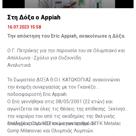
Στη Δόξα ο Appiah
16.07.2023 15:58
Την απόκτηση του Eric Appiah, ανακοίνωσε η Δόξα.
Ο Γ. Πετράκης για την παρουσία του σε Ολυμπιακό και
Απόλλωνα - Σχόλιο για Ουζουνίδη
Αναλυτικά:
Το Σωματείο ΔΟΞΑ Θ.Ο.Ι. ΚΑΤΩΚΟΠΙΑΣ ανακοινώνει
την έναρξη συνεργασίας με τον Γκανέζο
ποδοσφαιριστή Eric Appiah.
Ο Eric γεννήθηκε στις 08/05/2001 (22 ετών) και
αγωνίζεται σε όλες τις θέσεις της επίθεσης. Ξεκίνησε
την καριέρα του από τις ακαδημίες της Βελγικής
ακαδημίας Club NXT ενώ αγωνίστηκε σε FK Metalac
Επέλεξε να αγωνίζεται με τον αριθμό 27.
Gornji Milanovac και Ολυμπιάς Λυμπιών.