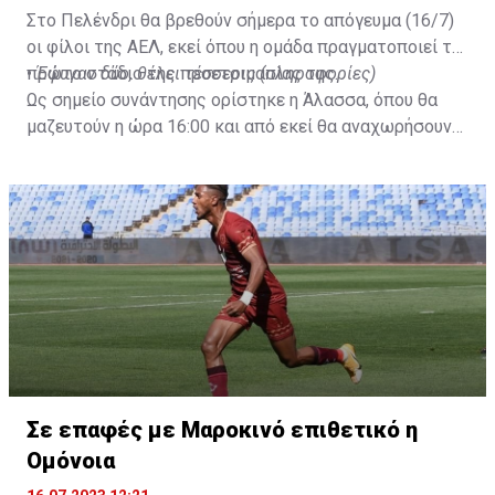
Στο Πελένδρι θα βρεθούν σήμερα το απόγευμα (16/7)
οι φίλοι της ΑΕΛ, εκεί όπου η ομάδα πραγματοποιεί το
πρώτο στάδιο της προετοιμασίας της.
•
Έφυγαν δύο, θέλει τέσσερις (πληροφορίες)
Ως σημείο συνάντησης ορίστηκε η Άλασσα, όπου θα
μαζευτούν η ώρα 16:00 και από εκεί θα αναχωρήσουν
με προορισμό το κοινοτικό γήπεδο Πελενδρίου, για να
δώοσυν το παρών τους στην απογευματινή προπόνηση
της ομάδας.
Σε επαφές με Μαροκινό επιθετικό η
Ομόνοια