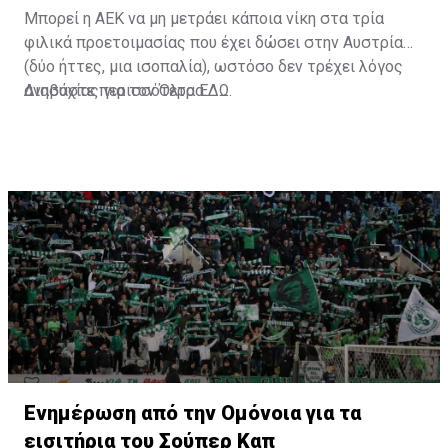
Μπορεί η ΑΕΚ να μη μετράει κάποια νίκη στα τρία
φιλικά προετοιμασίας που έχει δώσει στην Αυστρία
(δύο ήττες, μια ισοπαλία), ωστόσο δεν τρέχει λόγος
ανησυχίας για τον Όλτρα.
Διαβάστε περισσότερα
ΕΔΩ
.
Ενημέρωση από την Ομόνοια για τα
εισιτήρια του Σούπερ Καπ