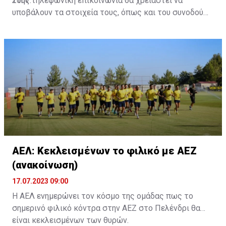
τους.
Στην τηλεφωνική επικοινωνία θα χρειαστεί να
υποβάλουν τα στοιχεία τους, όπως και του συνοδού
τους. Τα στοιχεία που χρειάζονται είναι:
ονοματεπώνυμο, αριθμός πινακίδας αυτοκινήτου,
κάρτα ΑμεΑ και αριθμός κάρτας φιλάθλου του
συνοδού.»
ΑΕΛ: Κεκλεισμένων το φιλικό με ΑΕΖ
(ανακοίνωση)
17.07.2023 09:00
Η ΑΕΛ ενημερώνει τον κόσμο της ομάδας πως το
σημερινό φιλικό κόντρα στην ΑΕΖ στο Πελένδρι θα
είναι κεκλεισμένων των θυρών.