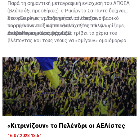
Παρά τη σημαντική μεταγραφική ενίσχυση του ΑΠΟΕΛ
(βλέπε έξι προσθήκες), ο Ρικάρντο Σα Πίντο δείχνει
διατεθειμένος να διατηρήσει τον περσινό βασικό
Στο φιλικό με τη Δόξα οι παλιοί έδειξαν ότι
κορμό, κάνοντας κάποιες ελάχιστες, αλλά
παραμένουν οι ίδιες σταθερές αξίες που γνωρίζαμε,
απαραίτητες παρεμβάσεις.
ενώ ο Πορτογάλος τεχνικός τρίβει τα χέρια του
Διαβάστε περισσότερα
ΕΔΩ
.
βλέποντας και τους νέους να «σμίγουν» ομοιόμορφα
στο γήπεδο με το περσινό ρόστερ.
«Κιτρινίζουν» το Πελένδρι οι ΑΕΛίστες
16.07.2023 13:51