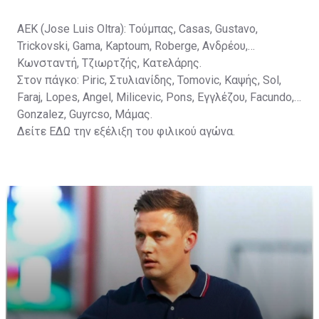
ΑΕΚ (Jose Luis Oltra): Tούμπας, Casas, Gustavo,
Trickovski, Gama, Κaptoum, Roberge, Aνδρέου,
Κωνσταντή, Τζιωρτζής, Κατελάρης.
Στον πάγκο: Piric, Στυλιανίδης, Tomovic, Καψής, Sol,
Faraj, Lopes, Angel, Milicevic, Pons, Εγγλέζου, Facundo,
Gonzalez, Guyrcso, Μάμας.
Δείτε
ΕΔΩ
την εξέλιξη του φιλικού αγώνα.