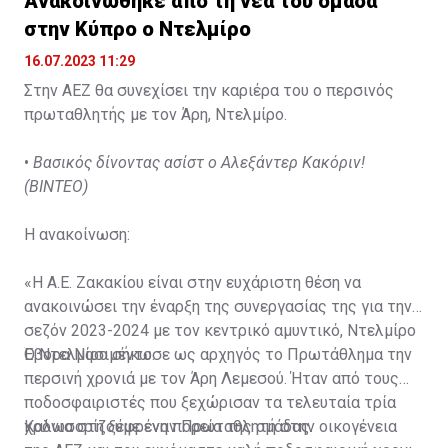
Ανακοινώθηκε από τη νέα του ομάδα
στην Κύπρο ο Ντελμίρο
16.07.2023 11:29
Στην ΑΕΖ θα συνεχίσει την καριέρα του ο περσινός
πρωταθλητής με τον Άρη, Ντελμίρο.
•
Βασικός δίνοντας ασίστ ο Αλεξάντερ Κακόριν!
(ΒΙΝΤΕΟ)
Η ανακοίνωση:
«Η Α.Ε. Ζακακίου είναι στην ευχάριστη θέση να
ανακοινώσει την έναρξη της συνεργασίας της για την
σεζόν 2023-2024 με τον κεντρικό αμυντικό, Ντελμίρο
Έβορα Νασιμέντο.
Ο Ντελμίρο σήκωσε ως αρχηγός το Πρωτάθλημα την
περσινή χρονιά με τον Άρη Λεμεσού. Ήταν από τους
ποδοσφαιριστές που ξεχώρισαν τα τελευταία τρία
χρόνια στη ξέφρενη πορεία της ομάδας.
Καλωσορίζουμε έναν Πρωταθλητή στην οικογένεια