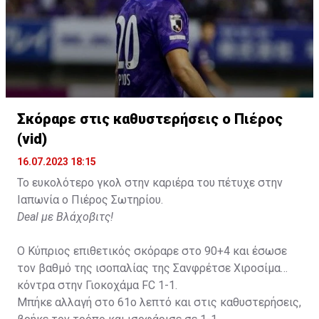
Σκόραρε στις καθυστερήσεις ο Πιέρος
(vid)
16.07.2023 18:15
Το ευκολότερο γκολ στην καριέρα του πέτυχε στην
Ιαπωνία ο Πιέρος Σωτηρίου.
Deal με Βλάχοβιτς!
Ο Κύπριος επιθετικός σκόραρε στο 90+4 και έσωσε
τον βαθμό της ισοπαλίας της Σανφρέτσε Χιροσίμα
κόντρα στην Γιοκοχάμα FC 1-1.
Μπήκε αλλαγή στο 61ο λεπτό και στις καθυστερήσεις,