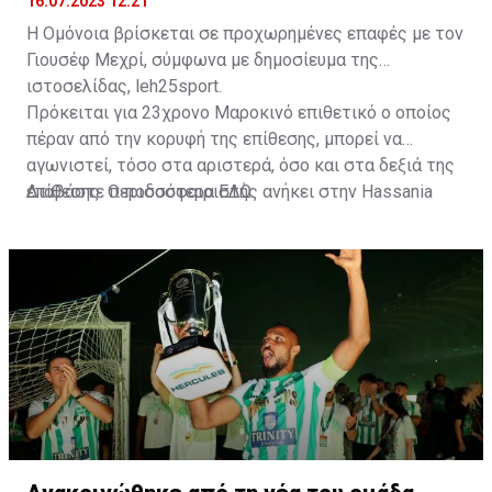
16.07.2023 12:21
Η Ομόνοια βρίσκεται σε προχωρημένες επαφές με τον
Γιουσέφ Μεχρί, σύμφωνα με δημοσίευμα της
ιστοσελίδας, leh25sport.
Πρόκειται για 23χρονο Μαροκινό επιθετικό ο οποίος
πέραν από την κορυφή της επίθεσης, μπορεί να
αγωνιστεί, τόσο στα αριστερά, όσο και στα δεξιά της
επίθεσης. Ο ποδοσφαιριστής ανήκει στην Hassania
Διαβάστε περισσότερα
ΕΔΩ
.
d'Agadir με την οποία διατηρεί συμβόλαιο μέχρι το
2026.