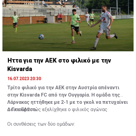
Ήττα για την ΑΕΚ στο φιλικό με την
Kisvarda
16.07.2023 20:30
Τρίτο φιλικό για την ΑΕΚ στην Αυστρία απέναντι
στην Kisvarda FC από την Ουγγαρία. Η ομάδα της
Λάρνακας ηττήθηκε με 2-1 με το γκολ να πετυχαίνει
ο Γκιούρτσο.
Δείτε
ΕΔΩ
πώς εξελίχθηκε ο φιλικός αγώνας
Οι συνθέσεις των δύο ομάδων: