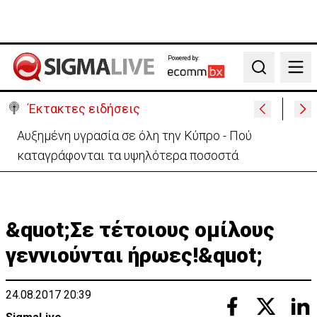
Powered by:
Search
Έκτακτες ειδήσεις
Αίγυπτος και ExxonMobil ενεργοποιούν το σχέδιο
αξιοποίησης Φ.Α από ΑΟΖ Κύπρου
&quot;Σε τέτοιους ομίλους
γεννιούνται ήρωες!&quot;
24.08.2017 20:39