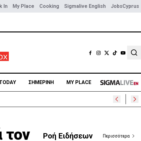
 In
My Place
Cooking
Sigmalive English
JobsCyprus
Sear
TODAY
ΣΗΜΕΡΙΝΗ
MY PLACE
 τον
Ροή Ειδήσεων
Περισσότερα