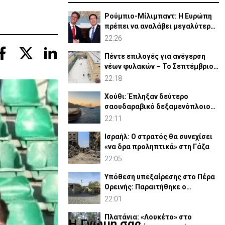
Ρούμπιο-Μίλιμπαντ: Η Ευρώπη
πρέπει να αναλάβει μεγαλύτερο
ρόλο στην άμυνά της
22:26
Πέντε επιλογές για ανέγερση
νέων φυλακών – Το Σεπτέμβριο
το «Master Plan»
22:18
Χούθι: Έπληξαν δεύτερο
σαουδαραβικό δεξαμενόπλοιο
στον Κόλπο του Άντεν
22:11
Ισραήλ: Ο στρατός θα συνεχίσει
«να δρα προληπτικά» στη Γάζα
22:05
Υπόθεση υπεξαίρεσης στο Πέρα
Ορεινής: Παραιτήθηκε ο
κοινοτάρχης (ΒΙΝΤΕΟ)
22:01
Πλατάνια: «Λουκέτο» στο
Η Γνώμη σας