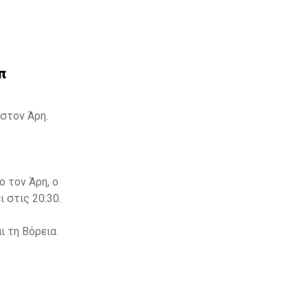
π
στον Άρη.
ο τον Άρη, ο
 στις 20:30.
ι τη Βόρεια