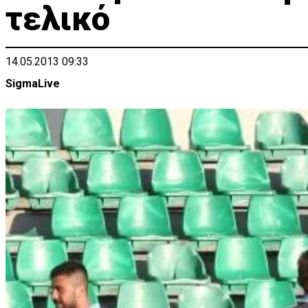
τελικό
14.05.2013 09:33
SigmaLive