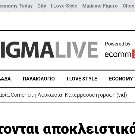
conomy Today
City
I Love Style
Madame Figaro
Check
Powered by:
ΛΑΔΑ
ΠΑΛΑΙΟΛΟΓΙΟ
I LOVE STYLE
ECONOMY 
ρεια Καρολίνα – Νεκροί και τραυματίες
τονται αποκλειστικά