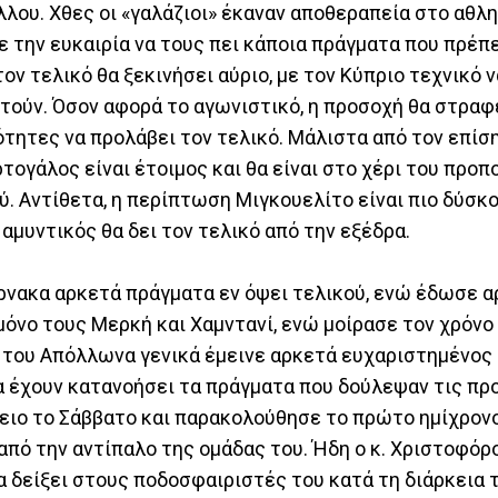
έλλου. Χθες οι «γαλάζιοι» έκαναν αποθεραπεία στο αθλ
 την ευκαιρία να τους πει κάποια πράγματα που πρέπε
τον τελικό θα ξεκινήσει αύριο, με τον Κύπριο τεχνικό 
τούν. Όσον αφορά το αγωνιστικό, η προσοχή θα στραφε
νότητες να προλάβει τον τελικό. Μάλιστα από τον επί
τογάλος είναι έτοιμος και θα είναι στο χέρι του προπ
ύ. Αντίθετα, η περίπτωση Μιγκουελίτο είναι πιο δύσκο
αμυντικός θα δει τον τελικό από την εξέδρα.
νακα αρκετά πράγματα εν όψει τελικού, ενώ έδωσε α
όνο τους Μερκή και Χαμντανί, ενώ μοίρασε τον χρόνο
 του Απόλλωνα γενικά έμεινε αρκετά ευχαριστημένος 
 να έχουν κατανοήσει τα πράγματα που δούλεψαν τις π
ρειο το Σάββατο και παρακολούθησε το πρώτο ημίχρον
από την αντίπαλο της ομάδας του. Ήδη ο κ. Χριστοφόρ
α δείξει στους ποδοσφαιριστές του κατά τη διάρκεια 