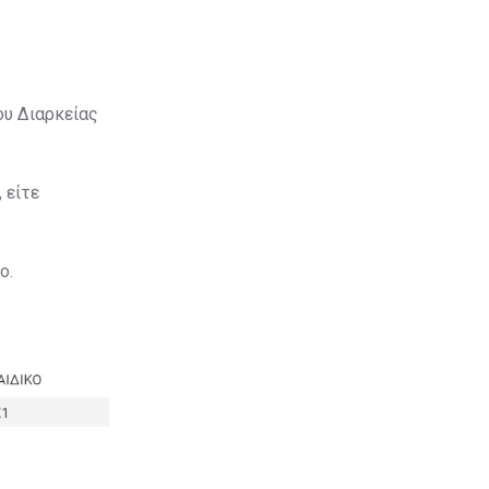
ου Διαρκείας
 είτε
ο.