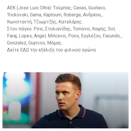
ΑΕΚ (Jose Luis Oltra): Tούμπας, Casas, Gustavo,
Trickovski, Gama, Κaptoum, Roberge, Aνδρέου,
Κωνσταντή, Τζιωρτζής, Κατελάρης.
Στον πάγκο: Piric, Στυλιανίδης, Tomovic, Καψής, Sol,
Faraj, Lopes, Angel, Milicevic, Pons, Εγγλέζου, Facundo,
Gonzalez, Guyrcso, Μάμας.
Δείτε
ΕΔΩ
την εξέλιξη του φιλικού αγώνα.