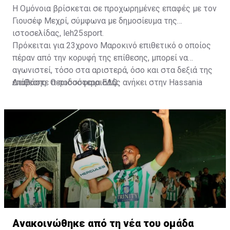
Η Ομόνοια βρίσκεται σε προχωρημένες επαφές με τον
Γιουσέφ Μεχρί, σύμφωνα με δημοσίευμα της
ιστοσελίδας, leh25sport.
Πρόκειται για 23χρονο Μαροκινό επιθετικό ο οποίος
πέραν από την κορυφή της επίθεσης, μπορεί να
αγωνιστεί, τόσο στα αριστερά, όσο και στα δεξιά της
επίθεσης. Ο ποδοσφαιριστής ανήκει στην Hassania
Διαβάστε περισσότερα
ΕΔΩ
.
d'Agadir με την οποία διατηρεί συμβόλαιο μέχρι το
2026.
Ανακοινώθηκε από τη νέα του ομάδα