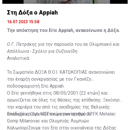
Στη Δόξα ο Appiah
16.07.2023 15:58
Την απόκτηση του Eric Appiah, ανακοίνωσε η Δόξα.
Ο Γ. Πετράκης για την παρουσία του σε Ολυμπιακό και
Απόλλωνα - Σχόλιο για Ουζουνίδη
Αναλυτικά:
Το Σωματείο ΔΟΞΑ Θ.Ο.Ι. ΚΑΤΩΚΟΠΙΑΣ ανακοινώνει
την έναρξη συνεργασίας με τον Γκανέζο
ποδοσφαιριστή Eric Appiah.
Ο Eric γεννήθηκε στις 08/05/2001 (22 ετών) και
αγωνίζεται σε όλες τις θέσεις της επίθεσης. Ξεκίνησε
την καριέρα του από τις ακαδημίες της Βελγικής
ακαδημίας Club NXT ενώ αγωνίστηκε σε FK Metalac
Επέλεξε να αγωνίζεται με τον αριθμό 27.
Gornji Milanovac και Ολυμπιάς Λυμπιών.
Καλωσορίζουμε τον Eric στην οικογένεια της Δόξας