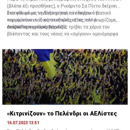
(βλέπε έξι προσθήκες), ο Ρικάρντο Σα Πίντο δείχνει
διατεθειμένος να διατηρήσει τον περσινό βασικό
Στο φιλικό με τη Δόξα οι παλιοί έδειξαν ότι
κορμό, κάνοντας κάποιες ελάχιστες, αλλά
παραμένουν οι ίδιες σταθερές αξίες που γνωρίζαμε,
απαραίτητες παρεμβάσεις.
ενώ ο Πορτογάλος τεχνικός τρίβει τα χέρια του
Διαβάστε περισσότερα
ΕΔΩ
.
βλέποντας και τους νέους να «σμίγουν» ομοιόμορφα
στο γήπεδο με το περσινό ρόστερ.
«Κιτρινίζουν» το Πελένδρι οι ΑΕΛίστες
16.07.2023 13:51