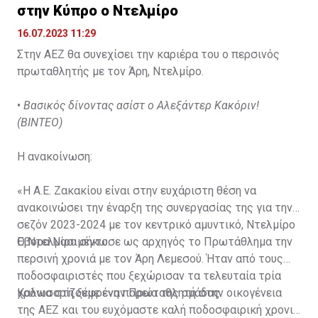
στην Κύπρο ο Ντελμίρο
16.07.2023 11:29
Στην ΑΕΖ θα συνεχίσει την καριέρα του ο περσινός
πρωταθλητής με τον Άρη, Ντελμίρο.
•
Βασικός δίνοντας ασίστ ο Αλεξάντερ Κακόριν!
(ΒΙΝΤΕΟ)
Η ανακοίνωση:
«Η Α.Ε. Ζακακίου είναι στην ευχάριστη θέση να
ανακοινώσει την έναρξη της συνεργασίας της για την
σεζόν 2023-2024 με τον κεντρικό αμυντικό, Ντελμίρο
Έβορα Νασιμέντο.
Ο Ντελμίρο σήκωσε ως αρχηγός το Πρωτάθλημα την
περσινή χρονιά με τον Άρη Λεμεσού. Ήταν από τους
ποδοσφαιριστές που ξεχώρισαν τα τελευταία τρία
χρόνια στη ξέφρενη πορεία της ομάδας.
Καλωσορίζουμε έναν Πρωταθλητή στην οικογένεια
της ΑΕΖ και του ευχόμαστε καλή ποδοσφαιρική χρονιά