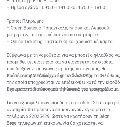
– Τετάρτη | 09:00 – 14:00
– Ημέρα αγώνα | 09:00 – 14:00 και 16:00 – 18:00
Τρόποι Πληρωμής
– Green Boutique Παπανικολή, Νήσου και Λεμεσού:
μετρητά & πιστωτική και χρεωστική κάρτα
– Online Ticketing: Πιστωτική και χρεωστική κάρτα
Σύμφωνα με τη νομοθεσία για να μπορεί ο φίλαθλος να
προμηθευτεί εισιτήριο και να εισέρχεται σε στάδια
που διεξάγονται αγώνες πρώτης κατηγορίας, θα
πρέπει απαραιτήτως να έχει εκδώσει Κάρτα Φιλάθλου,
Κρατήσεις ΑΜΕΑ (μέχρι τις 17/07/2023)
την οποία υποχρεούται να επιδεικνύει κατά την είσοδό
του στο στάδιο και κατά την αγορά του εισιτηρίου.
Έχουμε στην διάθεση μας 14 θέσεις για τροχοκάθισμα.
Για να εξασφαλίσουν είσοδο στο στάδιο ΓΣΠ άτομα με
αναπηρία, θα πρέπει να επικοινωνούν έγκαιρα στο
τηλέφωνο 22025429, ώστε να κρατήσουν τη θέση
τους.
Στην τηλεφωνική επικοινωνία θα χρειαστεί να