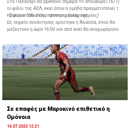
Στο Πελένδρι θα βρεθούν σήμερα το απόγευμα (16/7)
οι φίλοι της ΑΕΛ, εκεί όπου η ομάδα πραγματοποιεί το
πρώτο στάδιο της προετοιμασίας της.
•
Έφυγαν δύο, θέλει τέσσερις (πληροφορίες)
Ως σημείο συνάντησης ορίστηκε η Άλασσα, όπου θα
μαζευτούν η ώρα 16:00 και από εκεί θα αναχωρήσουν
με προορισμό το κοινοτικό γήπεδο Πελενδρίου, για να
δώοσυν το παρών τους στην απογευματινή προπόνηση
της ομάδας.
Σε επαφές με Μαροκινό επιθετικό η
Ομόνοια
16.07.2023 12:21