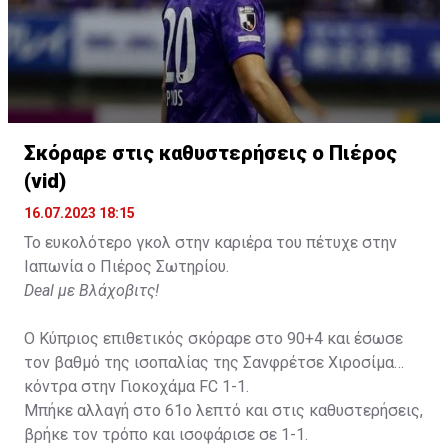
Σκόραρε στις καθυστερήσεις ο Πιέρος
(vid)
16.07.2023 18:15
Το ευκολότερο γκολ στην καριέρα του πέτυχε στην
Ιαπωνία ο Πιέρος Σωτηρίου.
Deal με Βλάχοβιτς!
Ο Κύπριος επιθετικός σκόραρε στο 90+4 και έσωσε
τον βαθμό της ισοπαλίας της Σανφρέτσε Χιροσίμα
κόντρα στην Γιοκοχάμα FC 1-1.
Μπήκε αλλαγή στο 61ο λεπτό και στις καθυστερήσεις,
βρήκε τον τρόπο και ισοφάρισε σε 1-1.