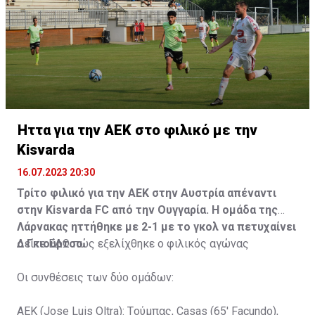
Ήττα για την ΑΕΚ στο φιλικό με την
Kisvarda
16.07.2023 20:30
Τρίτο φιλικό για την ΑΕΚ στην Αυστρία απέναντι
στην Kisvarda FC από την Ουγγαρία. Η ομάδα της
Λάρνακας ηττήθηκε με 2-1 με το γκολ να πετυχαίνει
ο Γκιούρτσο.
Δείτε
ΕΔΩ
πώς εξελίχθηκε ο φιλικός αγώνας
Οι συνθέσεις των δύο ομάδων:
ΑΕΚ (Jose Luis Oltra): Tούμπας, Casas (65' Facundo),