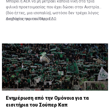
Μπορεί η ΑΕΚ να μη μετράει κάποια νίκη στα τρία
φιλικά προετοιμασίας που έχει δώσει στην Αυστρία
(δύο ήττες, μια ισοπαλία), ωστόσο δεν τρέχει λόγος
ανησυχίας για τον Όλτρα.
Διαβάστε περισσότερα
ΕΔΩ
.
Ενημέρωση από την Ομόνοια για τα
εισιτήρια του Σούπερ Καπ