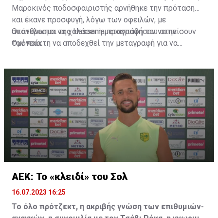
Μαροκινός ποδοσφαιριστής αρνήθηκε την πρόταση
και έκανε προσφυγή, λόγω των οφειλών, με
αποτέλεσμα να χαλάσει η μεταγραφή του στην
Οι άνθρωποι της Hassania προσπάθησαν να πείσουν
Ομόνοια.
τον παίκτη να αποδεχθεί την μεταγραφή για να
επωφεληθεί και ο ίδιος από το ποσό που θα κόστιζε η
μετακίνησή του, αλλά ο παίκτης αρνήθηκε και επέμεινε
να λύσει το συμβόλαιό του, ώστε να μετακομίσει
ελεύθερα σε οποιαδήποτε νέα ομάδα το τρέχον
καλοκαίρι.
ΑΕΚ: Το «κλειδί» του Σολ
16.07.2023 16:25
Το όλο πρότζεκτ, η ακριβής γνώση των επιθυμιών-