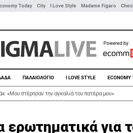
conomy Today
City
I Love Style
Madame Figaro
Check
Powered by:
ΛΑΔΑ
ΠΑΛΑΙΟΛΟΓΙΟ
I LOVE STYLE
ECONOMY 
Τουρκία προς Ουκρανία -Κίνηση με μήνυμα προς Μόσχα
α ερωτηματικά για τ