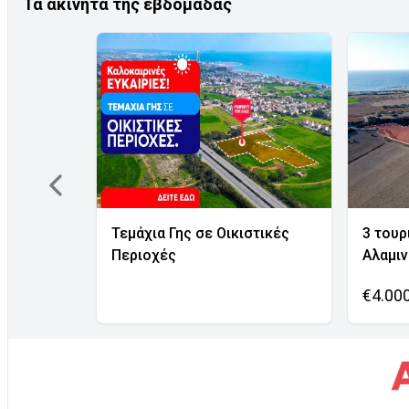
Τα ακίνητα της εβδομάδας
Τεμάχια Γης σε Οικιστικές
3 τουρ
Περιοχές
Αλαμι
€4.00