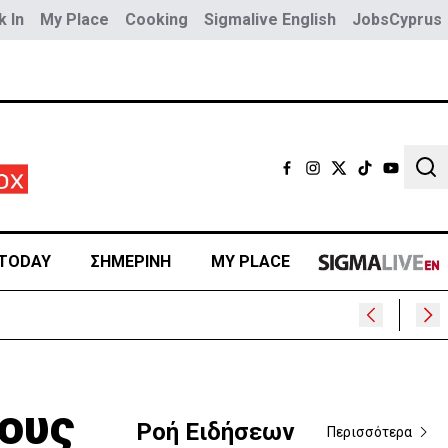
 In
My Place
Cooking
Sigmalive English
JobsCyprus
Sear
TODAY
ΣΗΜΕΡΙΝΗ
MY PLACE
;
ους
Ροή Ειδήσεων
Περισσότερα