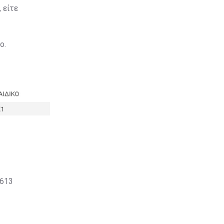
 είτε
ο.
0613