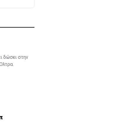
ει δώσει στην
 Όλτρα.
π