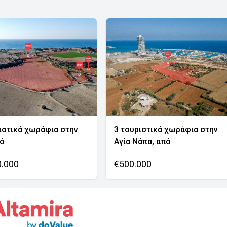
ιστικά χωράφια στην
3 τουριστικά χωράφια στην
νό
Αγία Νάπα, από
0.000
€500.000