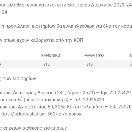
σοι φίλαθλοι είναι κάτοχοι είτε Εισιτηρίου Διαρκείας 2023-24,
-24.
η η προπώληση εισιτηρίων θα είναι ελεύθερη για όλο τον κόσμ
ων όπως έχουν καθοριστεί από την ΚΟΠ
ς των εισιτηρίων
Νήσου (Λεωφόρος Λεμεσού 241, Νήσου, 2571) – Τηλ: 22025429
Παπανικολή (οδός Παπανικολή 5) – Τηλ: 22025429
Λεμεσού (Αγίας Σοφίας 50, 3065 Κάτω Πολεμίδια) – Τηλ: 2502
 https://tickets.stadium-360.net/omonoia
ς σημείων διάθεσης εισιτηρίων