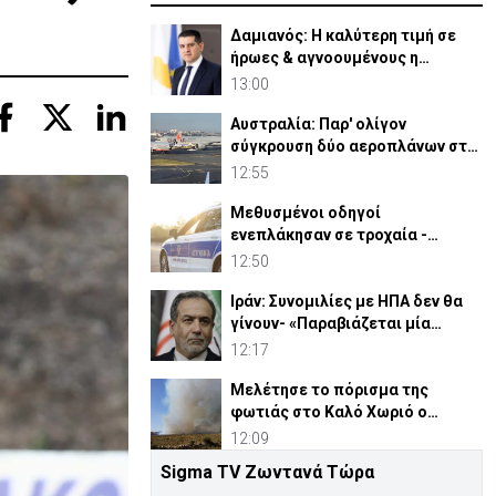
Δαμιανός: Η καλύτερη τιμή σε
ήρωες & αγνοουμένους η
προσπάθεια για ελευθερία
13:00
Αυστραλία: Παρ' ολίγον
σύγκρουση δύο αεροπλάνων στο
αεροδρόμιο του Σίδνεϊ
12:55
Μεθυσμένοι οδηγοί
ενεπλάκησαν σε τροχαία -
43χρονη αρνήθηκε έλεγχο
12:50
αλκοτέστ
Ιράν: Συνομιλίες με ΗΠΑ δεν θα
γίνουν- «Παραβιάζεται μία
μεταβατική συμφωνία»
12:17
Μελέτησε το πόρισμα της
φωτιάς στο Καλό Χωριό ο
Πάλμας- «Ουδέν σχόλιο»
12:09
Sigma TV Ζωντανά Τώρα
ΔΗΣΥ σε ΠτΔ: «Απαράδεκτες,