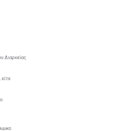
ου Διαρκείας
 είτε
ο.