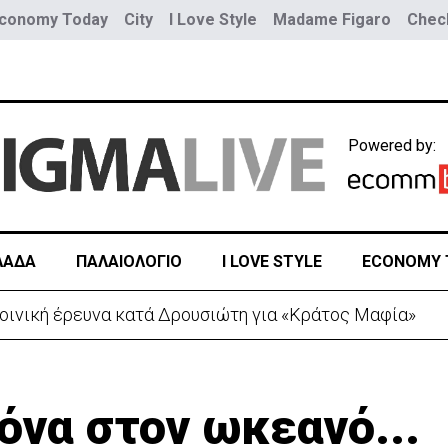
conomy Today
City
I Love Style
Madame Figaro
Check
Powered by:
ΛΑΔΑ
ΠΑΛΑΙΟΛΟΓΙΟ
I LOVE STYLE
ECONOMY 
 λόγω της Θέουτα: Ελέγχους και από Ισπανία στα σύνο
όνα στον ωκεανό...