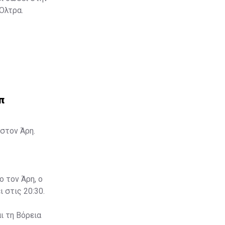
 Όλτρα.
π
στον Άρη.
ο τον Άρη, ο
 στις 20:30.
ι τη Βόρεια