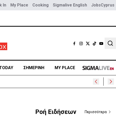
 In
My Place
Cooking
Sigmalive English
JobsCyprus
Sear
TODAY
ΣΗΜΕΡΙΝΗ
MY PLACE
ρα
Ροή Ειδήσεων
Περισσότερα