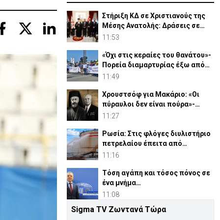
Στήριξη ΚΔ σε Χριστιανούς της
Μέσης Ανατολής: Δράσεις σε
Γάζα-Συρία-Ιορδανία
11:53
«Όχι στις κεραίες του θανάτου»-
Πορεία διαμαρτυρίας έξω από
τις Β. Βάσεις
11:49
Χρουστσόφ για Μακάριο: «Οι
πύραυλοι δεν είναι πούρα»-
Αποκαλυπτικο έγγραφο 1964
11:27
Ρωσία: Στις φλόγες διυλιστήριο
πετρελαίου έπειτα από
ουκρανική επίθεση
11:16
Τόση αγάπη και τόσος πόνος σε
ένα μνήμα…
11:08
Sigma TV Ζωντανά Τώρα
«Οι μάσκες έπεσαν»: Νέα ποινική