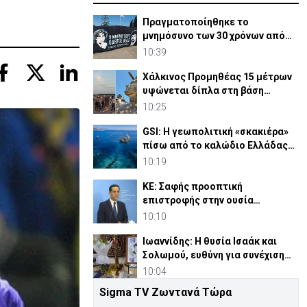
Πραγματοποίηθηκε το
μνημόσυνο των 30 χρόνων από
τις θυσίες Ισαάκ-Σολωμού (pic)
10:39
Χάλκινος Προμηθέας 15 μέτρων
υψώνεται δίπλα στη βάση
SpaceX του Έλον Μασκ
10:25
GSI: Η γεωπολιτική «σκακιέρα»
πίσω από το καλώδιο Ελλάδας–
Κύπρου–Ισραήλ
10:19
ΚΕ: Σαφής προοπτική
επιστροφής στην ουσία
Κυπριακού, η πρόθεση
10:10
Γκουτέρες
Ιωαννίδης: Η θυσία Ισαάκ και
Σολωμού, ευθύνη για συνέχιση
αγώνα απελευθέρωσης
10:04
Sigma TV Ζωντανά Τώρα
ΑΚΕΛ σε ΠτΔ: Το πάρτι των