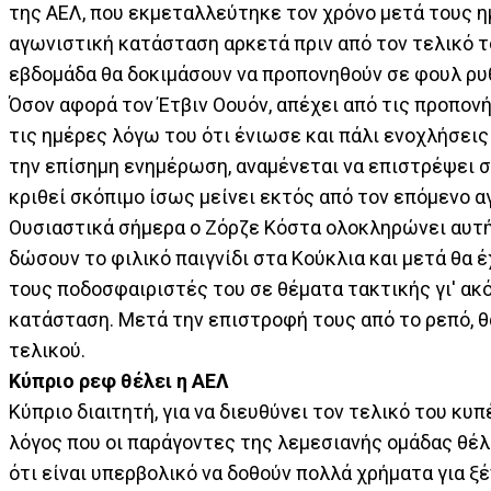
της ΑΕΛ, που εκμεταλλεύτηκε τον χρόνο μετά τους η
αγωνιστική κατάσταση αρκετά πριν από τον τελικό το
εβδομάδα θα δοκιμάσουν να προπονηθούν σε φουλ ρυ
Όσον αφορά τον Έτβιν Οουόν, απέχει από τις προπον
τις ημέρες λόγω του ότι ένιωσε και πάλι ενοχλήσει
την επίσημη ενημέρωση, αναμένεται να επιστρέψει στ
κριθεί σκόπιμο ίσως μείνει εκτός από τον επόμενο
Ουσιαστικά σήμερα ο Ζόρζε Κόστα ολοκληρώνει αυτήν
δώσουν το φιλικό παιγνίδι στα Κούκλια και μετά θα
τους ποδοσφαιριστές του σε θέματα τακτικής γι' α
κατάσταση. Μετά την επιστροφή τους από το ρεπό, θα
τελικού.
Κύπριο ρεφ θέλει η ΑΕΛ
Κύπριο διαιτητή, για να διευθύνει τον τελικό του κυ
λόγος που οι παράγοντες της λεμεσιανής ομάδας θέλο
ότι είναι υπερβολικό να δοθούν πολλά χρήματα για ξ