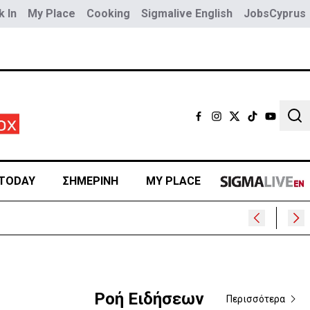
 In
My Place
Cooking
Sigmalive English
JobsCyprus
Sear
TODAY
ΣΗΜΕΡΙΝΗ
MY PLACE
Ροή Ειδήσεων
Περισσότερα