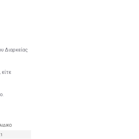
ου Διαρκείας
 είτε
ο.