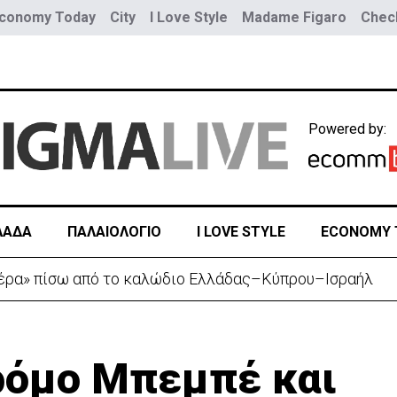
conomy Today
City
I Love Style
Madame Figaro
Check
Powered by:
ΛΑΔΑ
ΠΑΛΑΙΟΛΟΓΙΟ
I LOVE STYLE
ECONOMY 
ουνοπλαγιά στο Ρίο ντε Τζανέιρο - 4 νεκροί (BINTEO)
ρόμο Μπεμπέ και