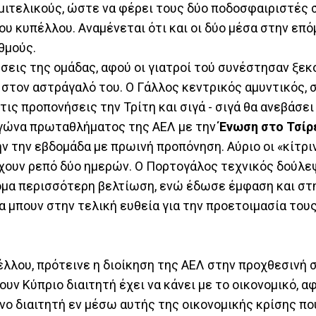
μιτελικούς, ώστε να φέρει τους δύο ποδοσφαιριστές 
υ κυπέλλου. Αναμένεται ότι και οι δύο μέσα στην επό
θμούς.
ήσεις της ομάδας, αφού οι γιατροί τού συνέστησαν ξε
ς στον αστράγαλό του. Ο Γάλλος κεντρικός αμυντικός,
ις προπονήσεις την Τρίτη και σιγά - σιγά θα ανεβάσει
 αγώνα πρωταθλήματος της ΑΕΛ με την
Ένωση στο Τσίρ
 την εβδομάδα με πρωινή προπόνηση. Αύριο οι «κίτριν
 έχουν ρεπό δύο ημερών. Ο Πορτογάλος τεχνικός δούλε
κόμα περισσότερη βελτίωση, ενώ έδωσε έμφαση και στ
 μπουν στην τελική ευθεία για την προετοιμασία τους
πέλλου, πρότεινε η διοίκηση της ΑΕΛ στην προχθεσινή 
υν Κύπριο διαιτητή έχει να κάνει με το οικονομικό, 
ένο διαιτητή εν μέσω αυτής της οικονομικής κρίσης πο