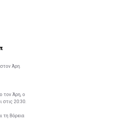
π
στον Άρη.
ο τον Άρη, ο
 στις 20:30.
ι τη Βόρεια