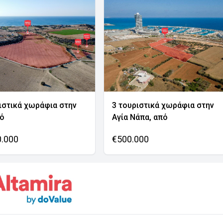
ιστικά χωράφια στην
3 τουριστικά χωράφια στην
νό
Αγία Νάπα, από
0.000
€500.000