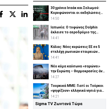
30 χρόνια Ισαάκ και Σολωμού:
Κορυφώνονται οι εκδηλώσεις
μνήμης (ΒΙΝΤΕΟ)
14:50
Ιαπωνία: Ο τυφώνας Dolphin
έκλεισε το αεροδρόμιο της
Οκινάουα (vid)
14:41
Κάλας: Νέες κυρώσεις ΕΕ σε 5
στελέχη ρωσικών εταιρειών
στρατιωτικού εξοπλισμού
14:41
Νέο κύμα καύσωνα «σαρώνει»
την Ευρώπη – Θερμοκρασίες άνω
των 40°C
14:27
Τουρκικά ΜΜΕ: Γιατί οι Τούρκοι
«ψηφίζουν» ελληνικά νησιά για
διακοπές
14:21
Sigma TV Ζωντανά Τώρα
Αστυνομία: Ακυρώνονται 6