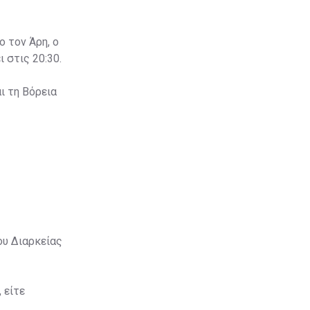
ο τον Άρη, ο
 στις 20:30.
ι τη Βόρεια
ου Διαρκείας
 είτε