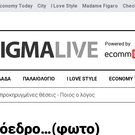
conomy Today
City
I Love Style
Madame Figaro
Check
Powered by:
ΛΑΔΑ
ΠΑΛΑΙΟΛΟΓΙΟ
I LOVE STYLE
ECONOMY 
α του γιου του ο 37χρονος:«Είναι σε άσχημη κατάσταση»
ρόεδρο…(φωτο)