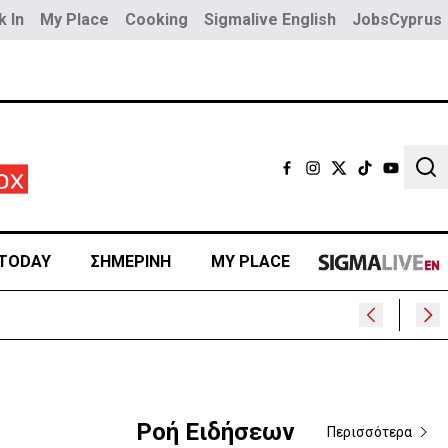
 In
My Place
Cooking
Sigmalive English
JobsCyprus
Sear
TODAY
ΣΗΜΕΡΙΝΗ
MY PLACE
Ροή Ειδήσεων
Περισσότερα