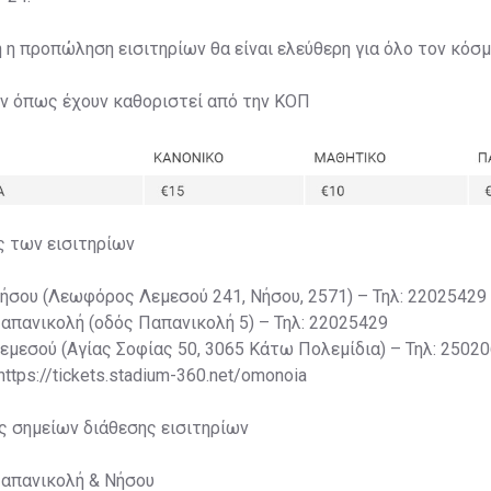
η η προπώληση εισιτηρίων θα είναι ελεύθερη για όλο τον κόσμ
ων όπως έχουν καθοριστεί από την ΚΟΠ
ς των εισιτηρίων
Νήσου (Λεωφόρος Λεμεσού 241, Νήσου, 2571) – Τηλ: 22025429
Παπανικολή (οδός Παπανικολή 5) – Τηλ: 22025429
Λεμεσού (Αγίας Σοφίας 50, 3065 Κάτω Πολεμίδια) – Τηλ: 2502
 https://tickets.stadium-360.net/omonoia
ς σημείων διάθεσης εισιτηρίων
Παπανικολή & Νήσου