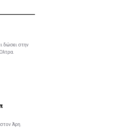
ει δώσει στην
 Όλτρα.
π
στον Άρη.