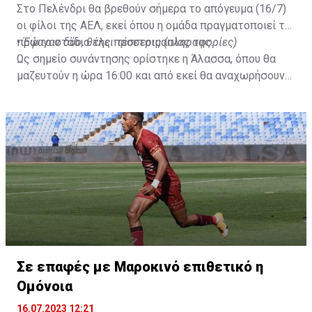
Στο Πελένδρι θα βρεθούν σήμερα το απόγευμα (16/7)
οι φίλοι της ΑΕΛ, εκεί όπου η ομάδα πραγματοποιεί το
πρώτο στάδιο της προετοιμασίας της.
•
Έφυγαν δύο, θέλει τέσσερις (πληροφορίες)
Ως σημείο συνάντησης ορίστηκε η Άλασσα, όπου θα
μαζευτούν η ώρα 16:00 και από εκεί θα αναχωρήσουν
με προορισμό το κοινοτικό γήπεδο Πελενδρίου, για να
δώοσυν το παρών τους στην απογευματινή προπόνηση
της ομάδας.
Σε επαφές με Μαροκινό επιθετικό η
Ομόνοια
16.07.2023 12:21