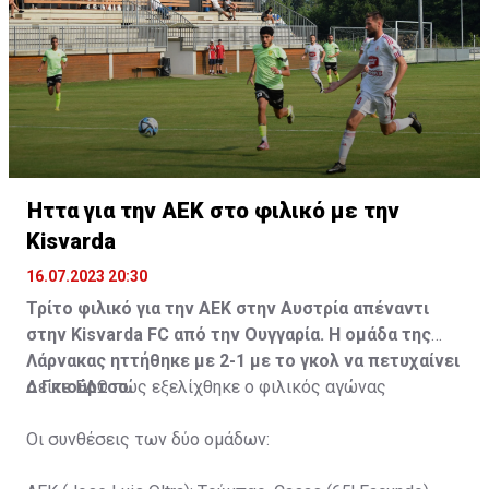
Ήττα για την ΑΕΚ στο φιλικό με την
Kisvarda
16.07.2023 20:30
Τρίτο φιλικό για την ΑΕΚ στην Αυστρία απέναντι
στην Kisvarda FC από την Ουγγαρία. Η ομάδα της
Λάρνακας ηττήθηκε με 2-1 με το γκολ να πετυχαίνει
ο Γκιούρτσο.
Δείτε
ΕΔΩ
πώς εξελίχθηκε ο φιλικός αγώνας
Οι συνθέσεις των δύο ομάδων: