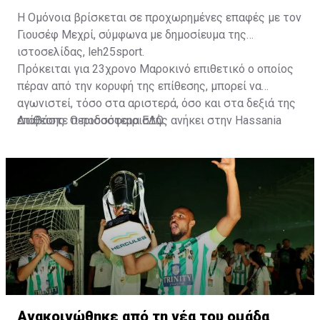
Η Ομόνοια βρίσκεται σε προχωρημένες επαφές με τον
Γιουσέφ Μεχρί, σύμφωνα με δημοσίευμα της
ιστοσελίδας, leh25sport.
Πρόκειται για 23χρονο Μαροκινό επιθετικό ο οποίος
πέραν από την κορυφή της επίθεσης, μπορεί να
αγωνιστεί, τόσο στα αριστερά, όσο και στα δεξιά της
επίθεσης. Ο ποδοσφαιριστής ανήκει στην Hassania
Διαβάστε περισσότερα
ΕΔΩ
.
d'Agadir με την οποία διατηρεί συμβόλαιο μέχρι το
2026.
Ανακοινώθηκε από τη νέα του ομάδα