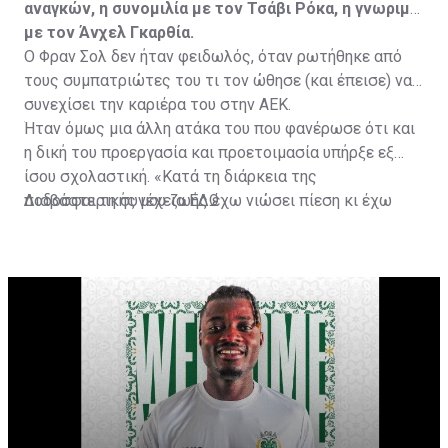
αναγκών, η συνομιλία με τον Τσάβι Ρόκα, η γνωριμία
με τον Άνχελ Γκαρθία.
Ο Φραν Σολ δεν ήταν φειδωλός, όταν ρωτήθηκε από
τους συμπατριώτες του τι τον ώθησε (και έπεισε) να
συνεχίσει την καριέρα του στην ΑΕΚ.
Ήταν όμως μια άλλη ατάκα του που φανέρωσε ότι και
η δική του προεργασία και προετοιμασία υπήρξε εξ
ίσου σχολαστική. «Κατά τη διάρκεια της
ποδοσφαιρικής μου ζωής έχω νιώσει πίεση κι έχω
Διαβάστε τη συνέχεια
ΕΔΩ
ανταποκριθεί. Πρέπει να κάνω το ίδιο, να σκοράρω
τέρματα που θα βοηθήσουν την ομάδα», δήλωσε ο
31χρονος άσος.