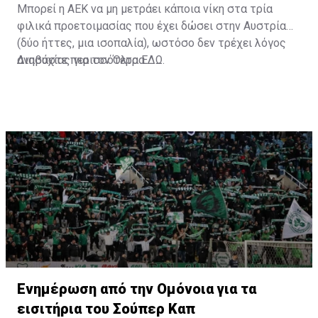
Μπορεί η ΑΕΚ να μη μετράει κάποια νίκη στα τρία
φιλικά προετοιμασίας που έχει δώσει στην Αυστρία
(δύο ήττες, μια ισοπαλία), ωστόσο δεν τρέχει λόγος
ανησυχίας για τον Όλτρα.
Διαβάστε περισσότερα
ΕΔΩ
.
Ενημέρωση από την Ομόνοια για τα
εισιτήρια του Σούπερ Καπ