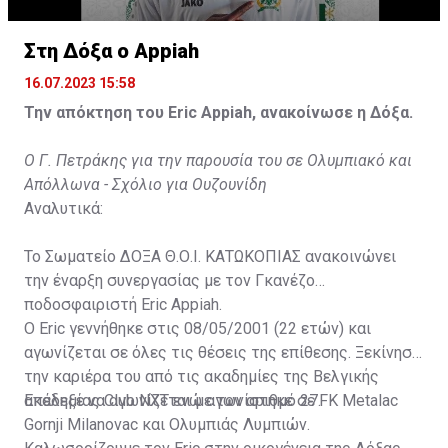
Στη Δόξα ο Appiah
16.07.2023 15:58
Την απόκτηση του Eric Appiah, ανακοίνωσε η Δόξα.
Ο Γ. Πετράκης για την παρουσία του σε Ολυμπιακό και
Απόλλωνα - Σχόλιο για Ουζουνίδη
Αναλυτικά:
Το Σωματείο ΔΟΞΑ Θ.Ο.Ι. ΚΑΤΩΚΟΠΙΑΣ ανακοινώνει
την έναρξη συνεργασίας με τον Γκανέζο
ποδοσφαιριστή Eric Appiah.
Ο Eric γεννήθηκε στις 08/05/2001 (22 ετών) και
αγωνίζεται σε όλες τις θέσεις της επίθεσης. Ξεκίνησε
την καριέρα του από τις ακαδημίες της Βελγικής
ακαδημίας Club NXT ενώ αγωνίστηκε σε FK Metalac
Επέλεξε να αγωνίζεται με τον αριθμό 27.
Gornji Milanovac και Ολυμπιάς Λυμπιών.