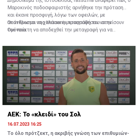
Δημοσίευμα της ιστοσελίδας rassd.ma αναφέρει πως ο
Μαροκινός ποδοσφαιριστής αρνήθηκε την πρόταση
και έκανε προσφυγή, λόγω των οφειλών, με
αποτέλεσμα να χαλάσει η μεταγραφή του στην
Οι άνθρωποι της Hassania προσπάθησαν να πείσουν
Ομόνοια.
τον παίκτη να αποδεχθεί την μεταγραφή για να
επωφεληθεί και ο ίδιος από το ποσό που θα κόστιζε η
μετακίνησή του, αλλά ο παίκτης αρνήθηκε και επέμεινε
να λύσει το συμβόλαιό του, ώστε να μετακομίσει
ελεύθερα σε οποιαδήποτε νέα ομάδα το τρέχον
καλοκαίρι.
ΑΕΚ: Το «κλειδί» του Σολ
16.07.2023 16:25
Το όλο πρότζεκτ, η ακριβής γνώση των επιθυμιών-