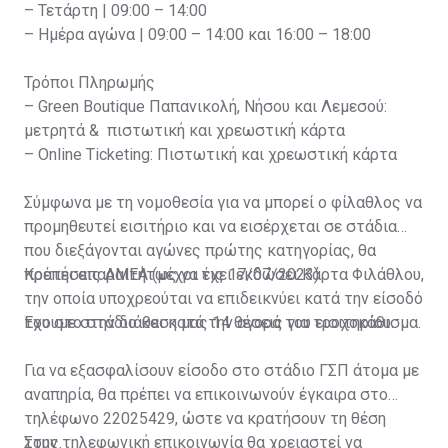
– Τετάρτη | 09:00 – 14:00
– Ημέρα αγώνα | 09:00 – 14:00 και 16:00 – 18:00
Τρόποι Πληρωμής
– Green Boutique Παπανικολή, Νήσου και Λεμεσού:
μετρητά & πιστωτική και χρεωστική κάρτα
– Online Ticketing: Πιστωτική και χρεωστική κάρτα
Σύμφωνα με τη νομοθεσία για να μπορεί ο φίλαθλος να
προμηθευτεί εισιτήριο και να εισέρχεται σε στάδια
που διεξάγονται αγώνες πρώτης κατηγορίας, θα
πρέπει απαραιτήτως να έχει εκδώσει Κάρτα Φιλάθλου,
Κρατήσεις ΑΜΕΑ (μέχρι τις 17/07/2023)
την οποία υποχρεούται να επιδεικνύει κατά την είσοδό
του στο στάδιο και κατά την αγορά του εισιτηρίου.
Έχουμε στην διάθεση μας 14 θέσεις για τροχοκάθισμα.
Για να εξασφαλίσουν είσοδο στο στάδιο ΓΣΠ άτομα με
αναπηρία, θα πρέπει να επικοινωνούν έγκαιρα στο
τηλέφωνο 22025429, ώστε να κρατήσουν τη θέση
τους.
Στην τηλεφωνική επικοινωνία θα χρειαστεί να