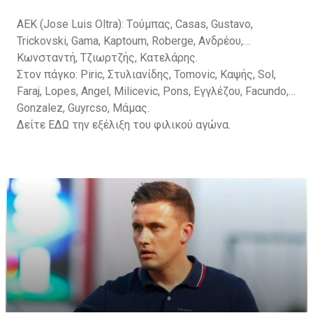
ΑΕΚ (Jose Luis Oltra): Tούμπας, Casas, Gustavo,
Trickovski, Gama, Κaptoum, Roberge, Aνδρέου,
Κωνσταντή, Τζιωρτζής, Κατελάρης.
Στον πάγκο: Piric, Στυλιανίδης, Tomovic, Καψής, Sol,
Faraj, Lopes, Angel, Milicevic, Pons, Εγγλέζου, Facundo,
Gonzalez, Guyrcso, Μάμας.
Δείτε
ΕΔΩ
την εξέλιξη του φιλικού αγώνα.