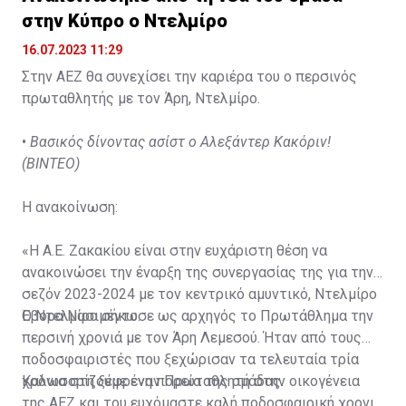
στην Κύπρο ο Ντελμίρο
16.07.2023 11:29
Στην ΑΕΖ θα συνεχίσει την καριέρα του ο περσινός
πρωταθλητής με τον Άρη, Ντελμίρο.
•
Βασικός δίνοντας ασίστ ο Αλεξάντερ Κακόριν!
(ΒΙΝΤΕΟ)
Η ανακοίνωση:
«Η Α.Ε. Ζακακίου είναι στην ευχάριστη θέση να
ανακοινώσει την έναρξη της συνεργασίας της για την
σεζόν 2023-2024 με τον κεντρικό αμυντικό, Ντελμίρο
Έβορα Νασιμέντο.
Ο Ντελμίρο σήκωσε ως αρχηγός το Πρωτάθλημα την
περσινή χρονιά με τον Άρη Λεμεσού. Ήταν από τους
ποδοσφαιριστές που ξεχώρισαν τα τελευταία τρία
χρόνια στη ξέφρενη πορεία της ομάδας.
Καλωσορίζουμε έναν Πρωταθλητή στην οικογένεια
της ΑΕΖ και του ευχόμαστε καλή ποδοσφαιρική χρονιά