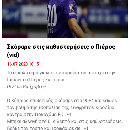
Σκόραρε στις καθυστερήσεις ο Πιέρος
(vid)
16.07.2023 18:15
Το ευκολότερο γκολ στην καριέρα του πέτυχε στην
Ιαπωνία ο Πιέρος Σωτηρίου.
Deal με Βλάχοβιτς!
Ο Κύπριος επιθετικός σκόραρε στο 90+4 και έσωσε
τον βαθμό της ισοπαλίας της Σανφρέτσε Χιροσίμα
κόντρα στην Γιοκοχάμα FC 1-1.
Μπήκε αλλαγή στο 61ο λεπτό και στις καθυστερήσεις,
βρήκε τον τρόπο και ισοφάρισε σε 1-1.