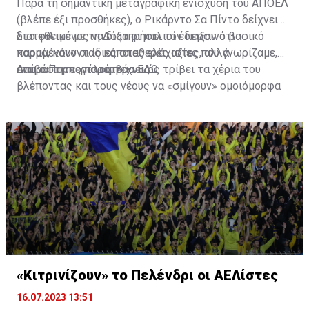
Παρά τη σημαντική μεταγραφική ενίσχυση του ΑΠΟΕΛ
(βλέπε έξι προσθήκες), ο Ρικάρντο Σα Πίντο δείχνει
διατεθειμένος να διατηρήσει τον περσινό βασικό
Στο φιλικό με τη Δόξα οι παλιοί έδειξαν ότι
κορμό, κάνοντας κάποιες ελάχιστες, αλλά
παραμένουν οι ίδιες σταθερές αξίες που γνωρίζαμε,
απαραίτητες παρεμβάσεις.
ενώ ο Πορτογάλος τεχνικός τρίβει τα χέρια του
Διαβάστε περισσότερα
ΕΔΩ
.
βλέποντας και τους νέους να «σμίγουν» ομοιόμορφα
στο γήπεδο με το περσινό ρόστερ.
«Κιτρινίζουν» το Πελένδρι οι ΑΕΛίστες
16.07.2023 13:51