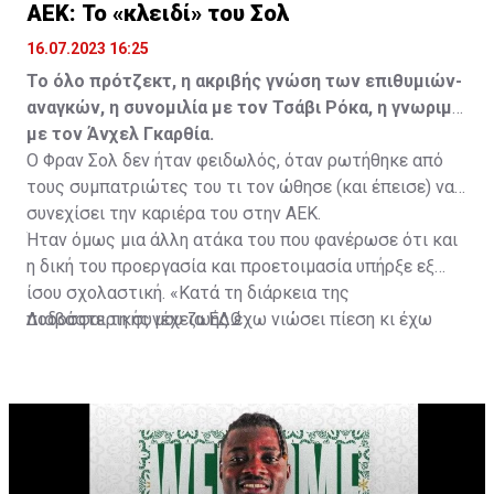
ΑΕΚ: Το «κλειδί» του Σολ
16.07.2023 16:25
Το όλο πρότζεκτ, η ακριβής γνώση των επιθυμιών-
αναγκών, η συνομιλία με τον Τσάβι Ρόκα, η γνωριμία
με τον Άνχελ Γκαρθία.
Ο Φραν Σολ δεν ήταν φειδωλός, όταν ρωτήθηκε από
τους συμπατριώτες του τι τον ώθησε (και έπεισε) να
συνεχίσει την καριέρα του στην ΑΕΚ.
Ήταν όμως μια άλλη ατάκα του που φανέρωσε ότι και
η δική του προεργασία και προετοιμασία υπήρξε εξ
ίσου σχολαστική. «Κατά τη διάρκεια της
ποδοσφαιρικής μου ζωής έχω νιώσει πίεση κι έχω
Διαβάστε τη συνέχεια
ΕΔΩ
ανταποκριθεί. Πρέπει να κάνω το ίδιο, να σκοράρω
τέρματα που θα βοηθήσουν την ομάδα», δήλωσε ο
31χρονος άσος.