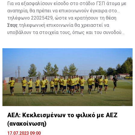
Για να εξασφαλίσουν είσοδο στο στάδιο ΓΣΠ άτομα με
αναπηρία, θα πρέπει να επικοινωνούν έγκαιρα στο
τηλέφωνο 22025429, ώστε να κρατήσουν τη θέση
τους.
Στην τηλεφωνική επικοινωνία θα χρειαστεί να
υποβάλουν τα στοιχεία τους, όπως και του συνοδού
τους. Τα στοιχεία που χρειάζονται είναι:
ονοματεπώνυμο, αριθμός πινακίδας αυτοκινήτου,
κάρτα ΑμεΑ και αριθμός κάρτας φιλάθλου του
συνοδού.»
ΑΕΛ: Κεκλεισμένων το φιλικό με ΑΕΖ
(ανακοίνωση)
17.07.2023 09:00