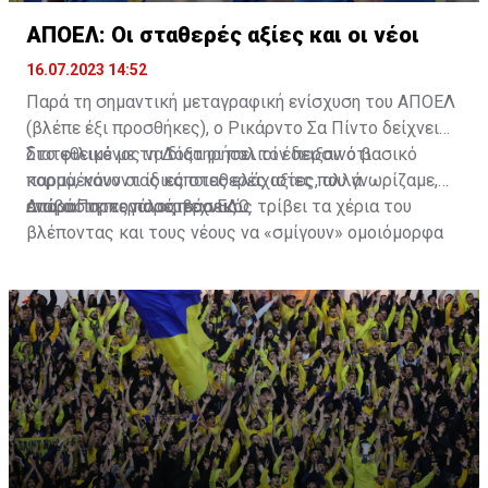
ΑΠΟΕΛ: Οι σταθερές αξίες και οι νέοι
16.07.2023 14:52
Παρά τη σημαντική μεταγραφική ενίσχυση του ΑΠΟΕΛ
(βλέπε έξι προσθήκες), ο Ρικάρντο Σα Πίντο δείχνει
διατεθειμένος να διατηρήσει τον περσινό βασικό
Στο φιλικό με τη Δόξα οι παλιοί έδειξαν ότι
κορμό, κάνοντας κάποιες ελάχιστες, αλλά
παραμένουν οι ίδιες σταθερές αξίες που γνωρίζαμε,
απαραίτητες παρεμβάσεις.
ενώ ο Πορτογάλος τεχνικός τρίβει τα χέρια του
Διαβάστε περισσότερα
ΕΔΩ
.
βλέποντας και τους νέους να «σμίγουν» ομοιόμορφα
στο γήπεδο με το περσινό ρόστερ.