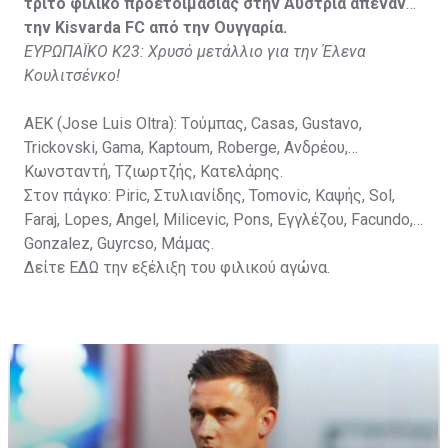
Vida, Otvos, Lucas, Camas, Mesanovic.
τρίτο φιλικό προετοιμασίας στην Αυστρία απέναντι
την Kisvarda FC από την Ουγγαρία.
ΕΥΡΩΠΑΪΚΟ Κ23: Χρυσό μετάλλιο για την Έλενα
Κουλιτσένκο!
ΑΕΚ (Jose Luis Oltra): Tούμπας, Casas, Gustavo,
Trickovski, Gama, Κaptoum, Roberge, Aνδρέου,
Κωνσταντή, Τζιωρτζής, Κατελάρης.
Στον πάγκο: Piric, Στυλιανίδης, Tomovic, Καψής, Sol,
Faraj, Lopes, Angel, Milicevic, Pons, Εγγλέζου, Facundo,
Gonzalez, Guyrcso, Μάμας.
Δείτε
ΕΔΩ
την εξέλιξη του φιλικού αγώνα.