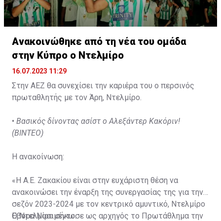
Ανακοινώθηκε από τη νέα του ομάδα
στην Κύπρο ο Ντελμίρο
16.07.2023 11:29
Στην ΑΕΖ θα συνεχίσει την καριέρα του ο περσινός
πρωταθλητής με τον Άρη, Ντελμίρο.
•
Βασικός δίνοντας ασίστ ο Αλεξάντερ Κακόριν!
(ΒΙΝΤΕΟ)
Η ανακοίνωση:
«Η Α.Ε. Ζακακίου είναι στην ευχάριστη θέση να
ανακοινώσει την έναρξη της συνεργασίας της για την
σεζόν 2023-2024 με τον κεντρικό αμυντικό, Ντελμίρο
Έβορα Νασιμέντο.
Ο Ντελμίρο σήκωσε ως αρχηγός το Πρωτάθλημα την