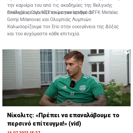
την καριέρα του από τις ακαδημίες της Βελγικής
ακαδημίας Club NXT ενώ αγωνίστηκε σε FK Metalac
Επέλεξε να αγωνίζεται με τον αριθμό 27.
Gornji Milanovac και Ολυμπιάς Λυμπιών.
Καλωσορίζουμε τον Eric στην οικογένεια της Δόξας
και του ευχόμαστε κάθε επιτυχία.
Νίκολιτς: «Πρέπει να επαναλάβουμε το
περσινό επίτευγμα!» (vid)
16.07.2023 15:37