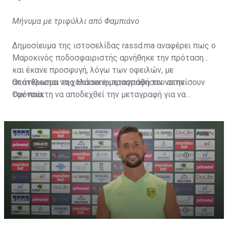
Μήνυμα με τριφύλλι από Φαμπιάνο
Δημοσίευμα της ιστοσελίδας rassd.ma αναφέρει πως ο
Μαροκινός ποδοσφαιριστής αρνήθηκε την πρόταση
και έκανε προσφυγή, λόγω των οφειλών, με
αποτέλεσμα να χαλάσει η μεταγραφή του στην
Οι άνθρωποι της Hassania προσπάθησαν να πείσουν
Ομόνοια.
τον παίκτη να αποδεχθεί την μεταγραφή για να
επωφεληθεί και ο ίδιος από το ποσό που θα κόστιζε η
μετακίνησή του, αλλά ο παίκτης αρνήθηκε και επέμεινε
να λύσει το συμβόλαιό του, ώστε να μετακομίσει
ελεύθερα σε οποιαδήποτε νέα ομάδα το τρέχον
καλοκαίρι.