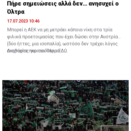
Πήρε σημειώσεις αλλά δεν… ανησυχεί ο
Όλτρα
17.07.2023 10:46
Μπορεί η ΑΕΚ να μη μετράει κάποια νίκη στα τρία
φιλικά προετοιμασίας που έχει δώσει στην Αυστρία
(δύο ήττες, μια ισοπαλία), ωστόσο δεν τρέχει λόγος
ανησυχίας για τον Όλτρα.
Διαβάστε περισσότερα
ΕΔΩ
.