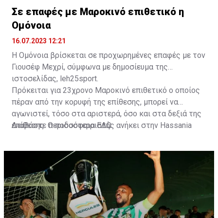
Σε επαφές με Μαροκινό επιθετικό η
Ομόνοια
16.07.2023 12:21
Η Ομόνοια βρίσκεται σε προχωρημένες επαφές με τον
Γιουσέφ Μεχρί, σύμφωνα με δημοσίευμα της
ιστοσελίδας, leh25sport.
Πρόκειται για 23χρονο Μαροκινό επιθετικό ο οποίος
πέραν από την κορυφή της επίθεσης, μπορεί να
αγωνιστεί, τόσο στα αριστερά, όσο και στα δεξιά της
επίθεσης. Ο ποδοσφαιριστής ανήκει στην Hassania
Διαβάστε περισσότερα
ΕΔΩ
.
d'Agadir με την οποία διατηρεί συμβόλαιο μέχρι το
2026.