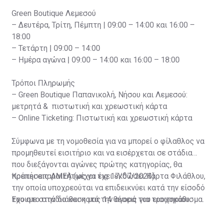
Green Boutique Λεμεσού
– Δευτέρα, Τρίτη, Πέμπτη | 09:00 – 14:00 και 16:00 –
18:00
– Τετάρτη | 09:00 – 14:00
– Ημέρα αγώνα | 09:00 – 14:00 και 16:00 – 18:00
Τρόποι Πληρωμής
– Green Boutique Παπανικολή, Νήσου και Λεμεσού:
μετρητά & πιστωτική και χρεωστική κάρτα
– Online Ticketing: Πιστωτική και χρεωστική κάρτα
Σύμφωνα με τη νομοθεσία για να μπορεί ο φίλαθλος να
προμηθευτεί εισιτήριο και να εισέρχεται σε στάδια
που διεξάγονται αγώνες πρώτης κατηγορίας, θα
πρέπει απαραιτήτως να έχει εκδώσει Κάρτα Φιλάθλου,
Κρατήσεις ΑΜΕΑ (μέχρι τις 17/07/2023)
την οποία υποχρεούται να επιδεικνύει κατά την είσοδό
του στο στάδιο και κατά την αγορά του εισιτηρίου.
Έχουμε στην διάθεση μας 14 θέσεις για τροχοκάθισμα.