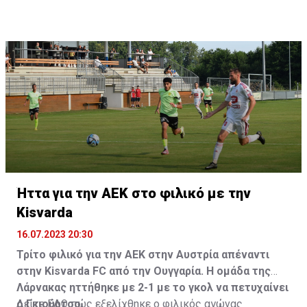
Ήττα για την ΑΕΚ στο φιλικό με την
Kisvarda
16.07.2023 20:30
Τρίτο φιλικό για την ΑΕΚ στην Αυστρία απέναντι
στην Kisvarda FC από την Ουγγαρία. Η ομάδα της
Λάρνακας ηττήθηκε με 2-1 με το γκολ να πετυχαίνει
ο Γκιούρτσο.
Δείτε
ΕΔΩ
πώς εξελίχθηκε ο φιλικός αγώνας