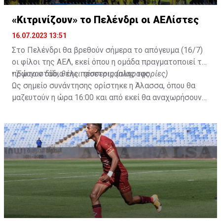
«Κιτρινίζουν» το Πελένδρι οι ΑΕΛίστες
16.07.2023 13:51
Στο Πελένδρι θα βρεθούν σήμερα το απόγευμα (16/7)
οι φίλοι της ΑΕΛ, εκεί όπου η ομάδα πραγματοποιεί το
πρώτο στάδιο της προετοιμασίας της.
•
Έφυγαν δύο, θέλει τέσσερις (πληροφορίες)
Ως σημείο συνάντησης ορίστηκε η Άλασσα, όπου θα
μαζευτούν η ώρα 16:00 και από εκεί θα αναχωρήσουν
με προορισμό το κοινοτικό γήπεδο Πελενδρίου, για να
δώοσυν το παρών τους στην απογευματινή προπόνηση
της ομάδας.